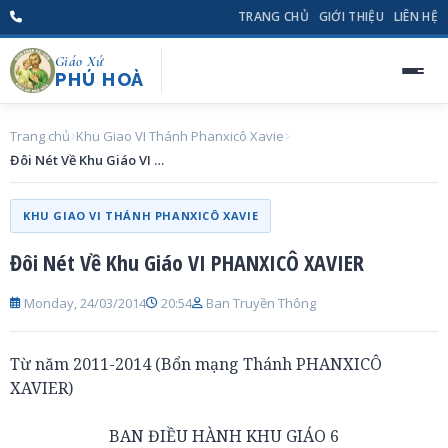
TRANG CHỦ
GIỚI THIỆU
LIÊN HỆ
Giáo Xứ
PHÚ HOÀ
Trang chủ
Khu Giao VI Thánh Phanxicô Xavie
Đôi Nét Về Khu Giáo VI PHANXICÔ XAVIER
KHU GIAO VI THÁNH PHANXICÔ XAVIE
Đôi Nét Về Khu Giáo VI PHANXICÔ XAVIER
Monday, 24/03/2014
20:54
Ban Truyền Thông
Từ năm 2011-2014 (Bổn mạng Thánh PHANXICÔ
XAVIER)
BAN ĐIỀU HÀNH KHU GIÁO 6