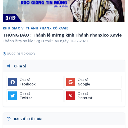
KHU GIAO VI THÁNH PHANXICÔ XAVIE
THÔNG BÁO : Thánh lễ mừng kính Thánh Phanxico Xavie
Thánh lễ tạ ơn lúc 17g30, thứ Sáu ngày 01-12-2023
05:27 01/12/2023
CHIA SẺ
Chia sẻ
Chia sẻ
Facebook
Google
Chia sẻ
Chia sẻ
Twitter
Pinterest
BÀI VIẾT CŨ HƠN