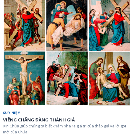
SUY NIỆM
VIẾNG CHẶNG ĐÀNG THÁNH GIÁ
Xin Chúa giúp chúng ta biết khám phá ra giá trị của thập giá và lời gọi
mời của Chúa,