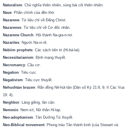
Naturalism
: Chủ nghĩa thiên nhiên, sùng bái cõi thiên nhiên.
Nave
: Phần chính của đền thờ.
Nazarene
: Từ liệu chỉ về Đấng Christ.
Nazarenes
: Từ liệu chỉ về Cơ đốc nhân.
Nazarene Church
: Hội thánh Na-gia-ri-nơ.
Nazarites
: Người Na-xi-rê.
Nebiim prophets
: Các sách tiên tri (Hi-bá-lai).
Necessitarianism
: Định mạng thuyết.
Necromancy
: Cầu cơ.
Negation
: Tiêu cực.
Negativism
: Tiêu cực thuyết.
Nehushtan brazen
: Rắn đồng Nê-hút-tăn (Dân số Ký 21:8, 9; II Các Vua
18: 4).
Neighbor
: Láng giềng, lân cận.
Nemesis
: Nem-sít, Nữ thần Hi-lạp.
Neo-adoptianism
: Tân Dưỡng Tử thuyết.
Neo-Biblical movement
: Phong trào Tân thánh kinh (của Stewart và