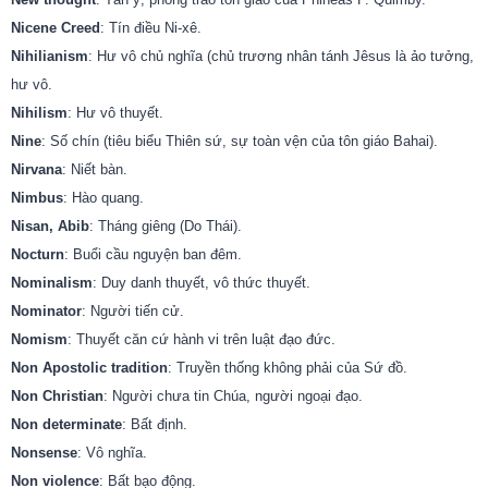
Nicene Creed
: Tín điều Ni-xê.
Nihilianism
: Hư vô chủ nghĩa (chủ trương nhân tánh Jêsus là ảo tưởng,
hư vô.
Nihilism
: Hư vô thuyết.
Nine
: Số chín (tiêu biểu Thiên sứ, sự toàn vện của tôn giáo Bahai).
Nirvana
: Niết bàn.
Nimbus
: Hào quang.
Nisan, Abib
: Tháng giêng (Do Thái).
Nocturn
: Buổi cầu nguyện ban đêm.
Nominalism
: Duy danh thuyết, vô thức thuyết.
Nominator
: Người tiến cử.
Nomism
: Thuyết căn cứ hành vi trên luật đạo đức.
Non Apostolic tradition
: Truyền thống không phải của Sứ đồ.
Non Christian
: Người chưa tin Chúa, người ngoại đạo.
Non determinate
: Bất định.
Nonsense
: Vô nghĩa.
Non violence
: Bất bạo động.