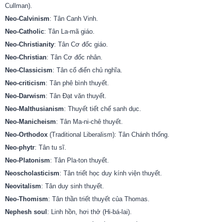
Cullman).
Neo-Calvinism
: Tân Canh Vinh.
Neo-Catholic
: Tân La-mã giáo.
Neo-Christianity
: Tân Cơ đốc giáo.
Neo-Christian
: Tân Cơ đốc nhân.
Neo-Classicism
: Tân cổ điển chủ nghĩa.
Neo-criticism
: Tân phê bình thuyết.
Neo-Darwism
: Tân Đạt văn thuyết.
Neo-Malthusianism
: Thuyết tiết chế sanh dục.
Neo-Manicheism
: Tân Ma-ni-chê thuyết.
Neo-Orthodox
(Traditional Liberalism): Tân Chánh thống.
Neo-phytr
: Tân tu sĩ.
Neo-Platonism
: Tân Pla-ton thuyết.
Neoscholasticism
: Tân triết học duy kính viện thuyết.
Neovitalism
: Tân duy sinh thuyết.
Neo-Thomism
: Tân thần triết thuyết của Thomas.
Nephesh soul
: Linh hồn, hơi thở (Hi-bá-lai).