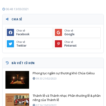
06:48 13/03/2021
CHIA SẺ
Chia sẻ
Chia sẻ
Facebook
Google
Chia sẻ
Chia sẻ
Twitter
Pinterest
BÀI VIẾT CŨ HƠN
Phong tục ngắm sự thương khó Chúa Giêsu
09:33 21/02/2023
Thánh lễ và Thánh nhạc: Phần thường lễ & phần
riêng của Thánh lễ
07:16 13/05/2022