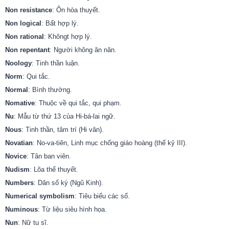
Non resistance
: Ôn hòa thuyết.
Non logical
: Bất hợp lý.
Non rational
: Khôngt hợp lý.
Non repentant
: Người không ăn năn.
Noology
: Tinh thần luận.
Norm
: Qui tắc.
Normal
: Bình thường.
Nomative
: Thuộc về qui tắc, qui phạm.
Nu
: Mẫu từ thứ 13 của Hi-bá-lai ngữ.
Nous
: Tinh thần, tâm trí (Hi văn).
Novatian
: No-va-tiên, Linh mục chống giáo hoàng (thế kỷ III).
Novice
: Tân ban viên.
Nudism
: Lõa thể thuyết.
Numbers
: Dân số ký (Ngũ Kinh).
Numerical symbolism
: Tiêu biểu các số.
Numinous
: Từ liệu siêu hình họa.
Nun
: Nữ tu sĩ.