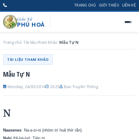
TRANG CHỦ
GIỚI THIỆU
LIÊN HỆ
Giáo Xứ
PHÚ HOÀ
Trang chủ
Tài liệu tham khảo
Mẫu Tự N
TÀI LIỆU THAM KHẢO
Mẫu Tự N
Monday, 24/03/2014
20:29
Ban Truyền Thông
N
Naasenes
: Na-a-si-ni (nhóm trí huệ thờ rắn).
Nabi
(Hi-bá-lai): Tiên tri.