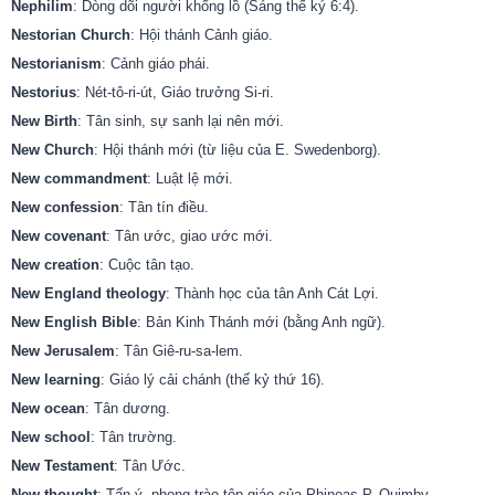
Nephilim
: Dòng dõi người khổng lồ (Sáng thế ký 6:4).
Nestorian Church
: Hội thánh Cảnh giáo.
Nestorianism
: Cảnh giáo phái.
Nestorius
: Nét-tô-ri-út, Giáo trưởng Si-ri.
New Birth
: Tân sinh, sự sanh lại nên mới.
New Church
: Hội thánh mới (từ liệu của E. Swedenborg).
New commandment
: Luật lệ mới.
New confession
: Tân tín điều.
New covenant
: Tân ước, giao ước mới.
New creation
: Cuộc tân tạo.
New England theology
: Thành học của tân Anh Cát Lợi.
New English Bible
: Bản Kinh Thánh mới (bằng Anh ngữ).
New Jerusalem
: Tân Giê-ru-sa-lem.
New learning
: Giáo lý cải chánh (thế kỷ thứ 16).
New ocean
: Tân dương.
New school
: Tân trường.
New Testament
: Tân Ước.
New thought
: Tấn ý, phong trào tôn giáo của Phineas P. Quimby.