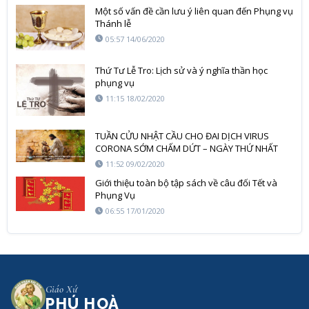
Một số vấn đề cần lưu ý liên quan đến Phụng vụ
Thánh lễ
05:57 14/06/2020
Thứ Tư Lễ Tro: Lịch sử và ý nghĩa thần học
phụng vụ
11:15 18/02/2020
TUẦN CỬU NHẬT CẦU CHO ĐAI DỊCH VIRUS
CORONA SỚM CHẤM DỨT – NGÀY THỨ NHẤT
11:52 09/02/2020
Giới thiệu toàn bộ tập sách về câu đối Tết và
Phụng Vụ
06:55 17/01/2020
Giáo Xứ
PHÚ HOÀ