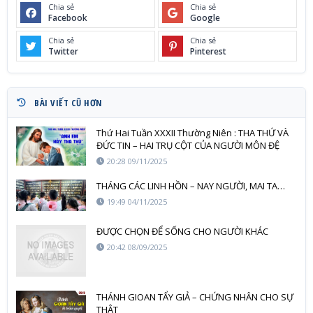
Chia sẻ
Chia sẻ
Facebook
Google
Chia sẻ
Chia sẻ
Twitter
Pinterest
BÀI VIẾT CŨ HƠN
Thứ Hai Tuần XXXII Thường Niên : THA THỨ VÀ
ĐỨC TIN – HAI TRỤ CỘT CỦA NGƯỜI MÔN ĐỆ
ĐỨC KITÔ
20:28 09/11/2025
THÁNG CÁC LINH HỒN – NAY NGƯỜI, MAI TA…
19:49 04/11/2025
ĐƯỢC CHỌN ĐỂ SỐNG CHO NGƯỜI KHÁC
20:42 08/09/2025
THÁNH GIOAN TẨY GIẢ – CHỨNG NHÂN CHO SỰ
THẬT