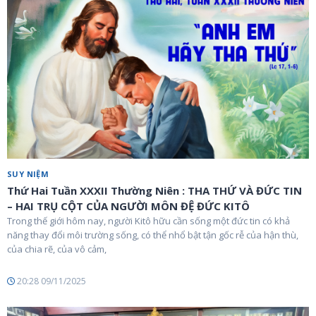
SUY NIỆM
Thứ Hai Tuần XXXII Thường Niên : THA THỨ VÀ ĐỨC TIN
– HAI TRỤ CỘT CỦA NGƯỜI MÔN ĐỆ ĐỨC KITÔ
Trong thế giới hôm nay, người Kitô hữu cần sống một đức tin có khả
năng thay đổi môi trường sống, có thể nhổ bật tận gốc rễ của hận thù,
của chia rẽ, của vô cảm,
20:28 09/11/2025