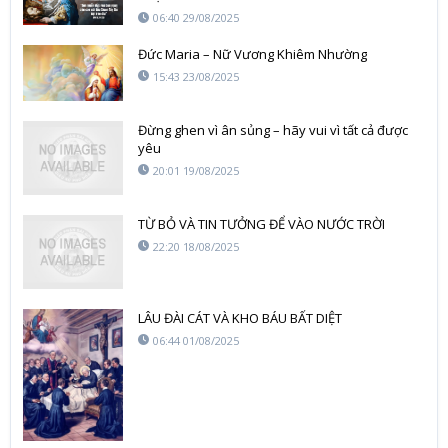
06:40 29/08/2025
Đức Maria – Nữ Vương Khiêm Nhường
15:43 23/08/2025
Đừng ghen vì ân sủng – hãy vui vì tất cả được
yêu
20:01 19/08/2025
TỪ BỎ VÀ TIN TƯỞNG ĐỂ VÀO NƯỚC TRỜI
22:20 18/08/2025
LÂU ĐÀI CÁT VÀ KHO BÁU BẤT DIỆT
06:44 01/08/2025