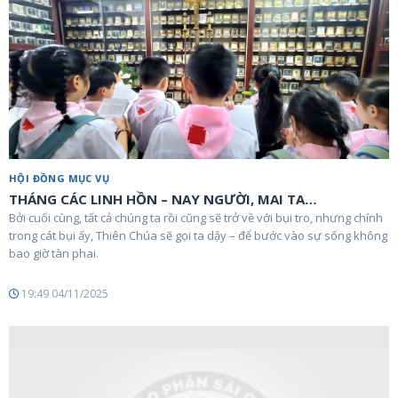
HỘI ĐỒNG MỤC VỤ
THÁNG CÁC LINH HỒN – NAY NGƯỜI, MAI TA…
Bởi cuối cùng, tất cả chúng ta rồi cũng sẽ trở về với bụi tro, nhưng chính
trong cát bụi ấy, Thiên Chúa sẽ gọi ta dậy – để bước vào sự sống không
bao giờ tàn phai.
19:49 04/11/2025