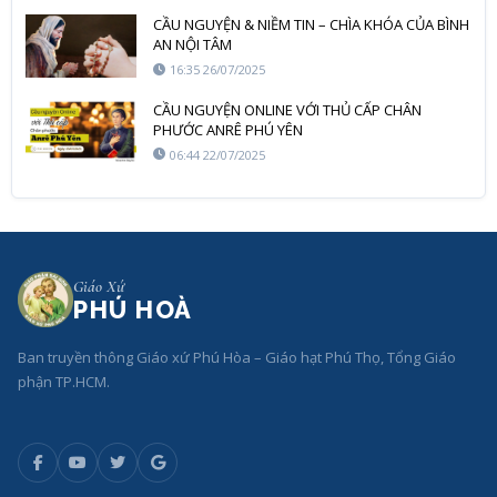
CẦU NGUYỆN & NIỀM TIN – CHÌA KHÓA CỦA BÌNH
AN NỘI TÂM
16:35 26/07/2025
CẦU NGUYỆN ONLINE VỚI THỦ CẤP CHÂN
PHƯỚC ANRÊ PHÚ YÊN
06:44 22/07/2025
Giáo Xứ
PHÚ HOÀ
Ban truyền thông Giáo xứ Phú Hòa – Giáo hạt Phú Thọ, Tổng Giáo
phận TP.HCM.