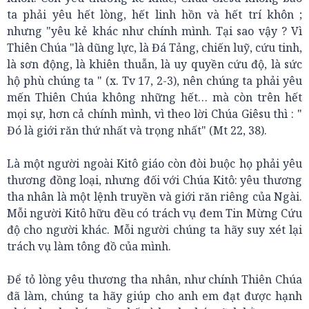
ta phải yêu hết lòng, hết linh hồn và hết trí khôn ;
nhưng "yêu kẻ khác như chính mình. Tại sao vậy ? Vì
Thiên Chúa "là dũng lực, là Đá Tảng, chiến luỹ, cứu tinh,
là sơn động, là khiên thuẫn, là uy quyền cứu độ, là sức
hộ phù chúng ta " (x. Tv 17, 2-3), nên chúng ta phải yêu
mến Thiên Chúa không những hết… mà còn trên hết
mọi sự, hơn cả chính mình, vì theo lời Chúa Giêsu thì : "
Đó là giới răn thứ nhất và trọng nhất" (Mt 22, 38).
Là một người ngoài Kitô giáo còn đòi buộc họ phải yêu
thương đồng loại, nhưng đối với Chúa Kitô: yêu thương
tha nhân là một lệnh truyền và giới răn riêng của Ngài.
Mỗi người Kitô hữu đều có trách vụ đem Tin Mừng Cứu
độ cho người khác. Mỗi người chúng ta hãy suy xét lại
trách vụ làm tông đồ của mình.
Để tỏ lòng yêu thương tha nhân, như chính Thiên Chúa
đã làm, chúng ta hãy giúp cho anh em đạt được hạnh