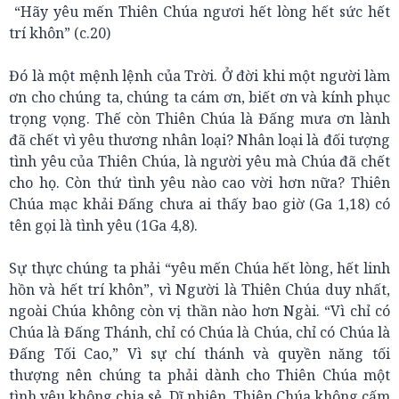
“Hãy yêu mến Thiên Chúa ngươi hết lòng hết sức hết
trí khôn” (c.20)
Đó là một mệnh lệnh của Trời. Ở đời khi một người làm
ơn cho chúng ta, chúng ta cám ơn, biết ơn và kính phục
trọng vọng. Thế còn Thiên Chúa là Đấng mưa ơn lành
đã chết vì yêu thương nhân loại? Nhân loại là đối tượng
tình yêu của Thiên Chúa, là người yêu mà Chúa đã chết
cho họ. Còn thứ tình yêu nào cao vời hơn nữa? Thiên
Chúa mạc khải Đấng chưa ai thấy bao giờ (Ga 1,18) có
tên gọi là tình yêu (1Ga 4,8).
Sự thực chúng ta phải “yêu mến Chúa hết lòng, hết linh
hồn và hết trí khôn”, vì Người là Thiên Chúa duy nhất,
ngoài Chúa không còn vị thần nào hơn Ngài. “Vì chỉ có
Chúa là Đấng Thánh, chỉ có Chúa là Chúa, chỉ có Chúa là
Đấng Tối Cao,” Vì sự chí thánh và quyền năng tối
thượng nên chúng ta phải dành cho Thiên Chúa một
tình yêu không chia sẻ. Dĩ nhiên, Thiên Chúa không cấm