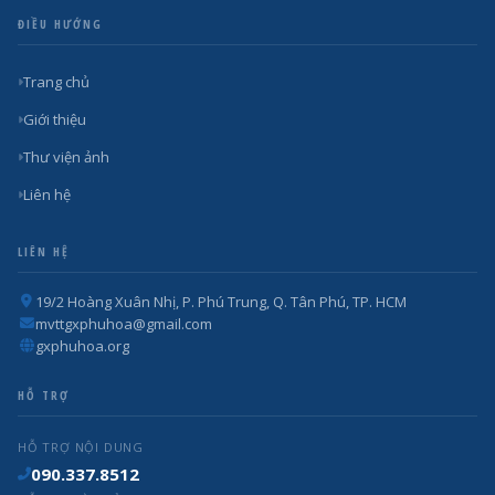
ĐIỀU HƯỚNG
Trang chủ
Giới thiệu
Thư viện ảnh
Liên hệ
LIÊN HỆ
19/2 Hoàng Xuân Nhị, P. Phú Trung, Q. Tân Phú, TP. HCM
mvttgxphuhoa@gmail.com
gxphuhoa.org
HỖ TRỢ
HỖ TRỢ NỘI DUNG
090.337.8512