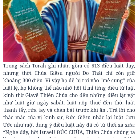
Trong sách Torah ghi nhận gồm có 613 điều luật dạy,
nhưng thời Chúa Giêsu người Do Thái chỉ còn giữ
khoảng 300 điều. Vì vậy họ dễ bị rơi vào “mê cung” của
luật lệ, họ không thể nào nhớ hết tỉ mỉ từng điều từ luật
kính thờ Giavê Thiên Chúa cho đến những điều lặt vặt
như luật giữ ngày sabát, luật nộp thuế đền thờ, luật
thanh tẩy, rửa tay và chén bát trước khi ăn…Trả lời cho
thắc mắc của vị kinh sư, Đức Giêsu nhắc lại luật Cựu
Ước như một dụng ý điều luật này đã có từ thời xa xưa:
“Nghe đây, hỡi Israel! ĐỨC CHÚA, Thiên Chúa chúng ta