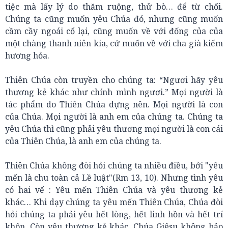
tiệc mà lấy lý do thăm ruộng, thử bò… để từ chối.
Chúng ta cũng muốn yêu Chúa đó, nhưng cũng muốn
cầm cầy ngoái cổ lại, cũng muốn về với đống của của
một chàng thanh niên kia, cứ muốn về với cha già kiếm
hương hỏa.
Thiên Chúa còn truyền cho chúng ta: “Ngươi hãy yêu
thương kẻ khác như chính mình ngươi.” Mọi người là
tác phẩm do Thiên Chúa dựng nên. Mọi người là con
của Chúa. Mọi người là anh em của chúng ta. Chúng ta
yêu Chúa thì cũng phải yêu thương mọi người là con cái
của Thiên Chúa, là anh em của chúng ta.
Thiên Chúa không đòi hỏi chúng ta nhiều điều, bởi "yêu
mến là chu toàn cả Lề luật"(Rm 13, 10). Nhưng tình yêu
có hai vế : Yêu mến Thiên Chúa và yêu thương kẻ
khác… Khi dạy chúng ta yêu mến Thiên Chúa, Chúa đòi
hỏi chúng ta phải yêu hết lòng, hết linh hồn và hết trí
khôn. Còn yêu thương kẻ khác, Chúa Giêsu không bảo