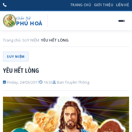
TRANG CHỦ
GIỚI THIỆU
LIÊN HỆ
Giáo Xứ
PHÚ HOÀ
Trang chủ
SUY NIỆM
YÊU HẾT LÒNG
SUY NIỆM
YÊU HẾT LÒNG
Friday, 24/03/2017
16:33
Ban Truyền Thông