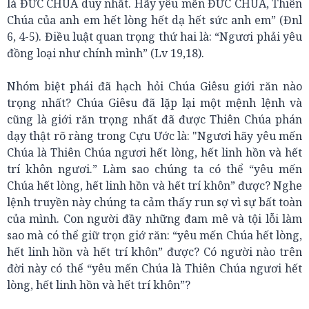
là ĐỨC CHÚA duy nhất. Hãy yêu mến ĐỨC CHÚA, Thiên
Chúa của anh em hết lòng hết dạ hết sức anh em” (Đnl
6, 4-5). Điều luật quan trọng thứ hai là: “Ngươi phải yêu
đồng loại như chính mình” (Lv 19,18).
Nhóm biệt phái đã hạch hỏi Chúa Giêsu giới răn nào
trọng nhất? Chúa Giêsu đã lặp lại một mệnh lệnh và
cũng là giới răn trọng nhất đã được Thiên Chúa phán
dạy thật rõ ràng trong Cựu Ước là: "Ngươi hãy yêu mến
Chúa là Thiên Chúa ngươi hết lòng, hết linh hồn và hết
trí khôn ngươi.” Làm sao chúng ta có thể “yêu mến
Chúa hết lòng, hết linh hồn và hết trí khôn” được? Nghe
lệnh truyền này chúng ta cảm thấy run sợ vì sự bất toàn
của mình. Con người đầy những đam mê và tội lỗi làm
sao mà có thể giữ trọn giớ răn: “yêu mến Chúa hết lòng,
hết linh hồn và hết trí khôn” được? Có người nào trên
đời này có thể “yêu mến Chúa là Thiên Chúa ngươi hết
lòng, hết linh hồn và hết trí khôn”?