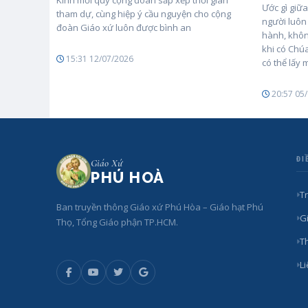
Kính mời quý cộng đoàn sắp xếp thời gian
Ước gì giữ
tham dự, cùng hiệp ý cầu nguyện cho cộng
người luôn 
đoàn Giáo xứ luôn được bình an
hành, khôn
khi có Chú
15:31 12/07/2026
có thể lấy 
20:57 05
ĐI
Giáo Xứ
PHÚ HOÀ
T
Ban truyền thông Giáo xứ Phú Hòa – Giáo hạt Phú
Gi
Thọ, Tổng Giáo phận TP.HCM.
T
L