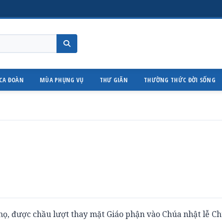
CA ĐOÀN
MÙA PHỤNG VỤ
THƯ GIÃN
THƯỜNG THỨC ĐỜI SỐNG
ọ, được chầu lượt thay mặt Giáo phận vào Chúa nhật lễ C