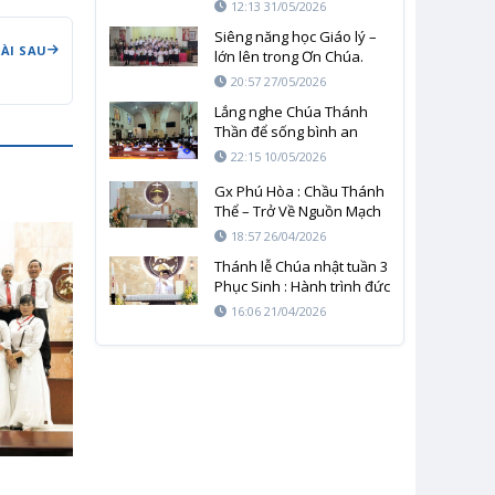
TRONG YÊU THƯƠNG ĐỂ
12:13 31/05/2026
LÀM CHỨNG CHO ĐỨC TIN
Siêng năng học Giáo lý –
BÀI SAU
lớn lên trong Ơn Chúa.
20:57 27/05/2026
Lắng nghe Chúa Thánh
Thần để sống bình an
giữa cuộc đời
22:15 10/05/2026
Gx Phú Hòa : Chầu Thánh
Thể – Trở Về Nguồn Mạch
Sự Sống Và Tình Yêu
18:57 26/04/2026
Thánh lễ Chúa nhật tuần 3
Phục Sinh : Hành trình đức
tin của mỗi người chúng ta
16:06 21/04/2026