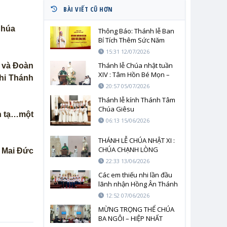
BÀI VIẾT CŨ HƠN
Chúa
Thông Báo: Thánh lễ Ban
Bí Tích Thêm Sức Năm
2026
15:31 12/07/2026
Thánh lễ Chúa nhật tuần
o và Đoàn
XIV : Tâm Hồn Bé Mọn –
nhi Thánh
Hồng Ân Nước Trời
20:57 05/07/2026
Thánh lễ kính Thánh Tâm
Chúa Giêsu
ền tạ…một
06:13 15/06/2026
THÁNH LỄ CHÚA NHẬT XI :
CHÚA CHẠNH LÒNG
n Mai Đức
THƯƠNG VÀ SAI CÁC MÔN
22:33 13/06/2026
ĐỆ RA ĐI
Các em thiếu nhi lần đầu
lãnh nhận Hồng Ân Thánh
Thể
12:52 07/06/2026
MỪNG TRỌNG THỂ CHÚA
BA NGÔI – HIỆP NHẤT