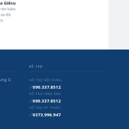
a Giêsu
 tìm kiếm.
hải đối
ch
HỖ TRỢ
ung, Q.
HỖ TRỢ NỘI DUNG
090.337.8512
HỖ TRỢ HÌNH ẢNH
090.337.8512
HỖ TRỢ KỸ THUẬT
0373.996.947