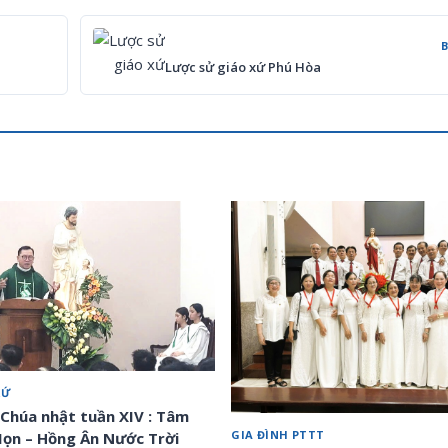
Lược sử giáo xứ Phú Hòa
XỨ
 Chúa nhật tuần XIV : Tâm
GIA ĐÌNH PTTT
ọn – Hồng Ân Nước Trời