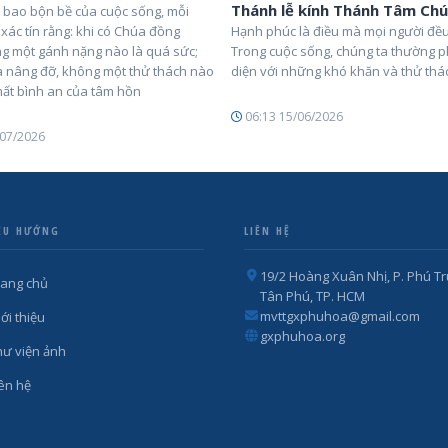
Thánh lễ kính Thánh Tâm Chú
a bao bộn bề của cuộc sống, mỗi
xác tín rằng: khi có Chúa đồng
Hạnh phúc là điều mà mọi người đều
g một gánh nặng nào là quá sức;
Trong cuộc sống, chúng ta thường p
a nâng đỡ, không một thử thách nào
diện với những khó khăn và thử thá
mất bình an của tâm hồn
06:13 15/06/2026
/07/2026
ỀU HƯỚNG
LIÊN HỆ
19/2 Hoàng Xuân Nhị, P. Phú Tr
rang chủ
Tân Phú, TP. HCM
mvttgxphuhoa@gmail.com
ới thiệu
gxphuhoa.org
hư viện ảnh
iên hệ