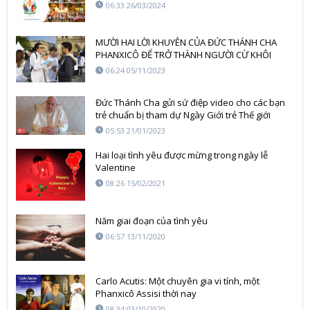
06:33 26/03/2024
MƯỜI HAI LỜI KHUYÊN CỦA ĐỨC THÁNH CHA
PHANXICÔ ĐỂ TRỞ THÀNH NGƯỜI CỪ KHÔI
TRONG VIỆC LOAN BÁO TIN MỪNG
06:24 05/11/2023
Đức Thánh Cha gửi sứ điệp video cho các bạn
trẻ chuẩn bị tham dự Ngày Giới trẻ Thế giới
05:53 21/01/2023
Hai loại tình yêu được mừng trong ngày lễ
Valentine
08:26 15/02/2021
Năm giai đoạn của tình yêu
06:57 13/11/2020
Carlo Acutis: Một chuyên gia vi tính, một
Phanxicô Assisi thời nay
08:34 03/10/2020