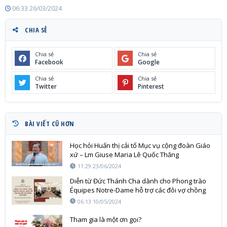
06:33 26/03/2024
CHIA SẺ
Chia sẻ
Chia sẻ
Facebook
Google
Chia sẻ
Chia sẻ
Twitter
Pinterest
BÀI VIẾT CŨ HƠN
Học hỏi Huấn thị cải tổ Mục vụ cộng đoàn Giáo
xứ – Lm Giuse Maria Lê Quốc Thăng
11:29 23/06/2024
Diễn từ Đức Thánh Cha dành cho Phong trào
Équipes Notre-Dame hỗ trợ các đôi vợ chồng
Kitô hữu
06:13 10/05/2024
Tham gia là một ơn gọi?