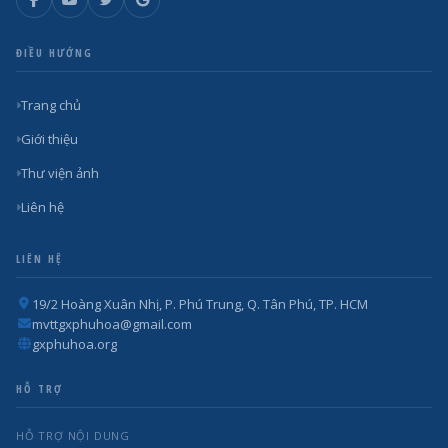
ĐIỀU HƯỚNG
Trang chủ
Giới thiệu
Thư viện ảnh
Liên hệ
LIÊN HỆ
19/2 Hoàng Xuân Nhị, P. Phú Trung, Q. Tân Phú, TP. HCM
mvttgxphuhoa@gmail.com
gxphuhoa.org
HỖ TRỢ
HỖ TRỢ NỘI DUNG