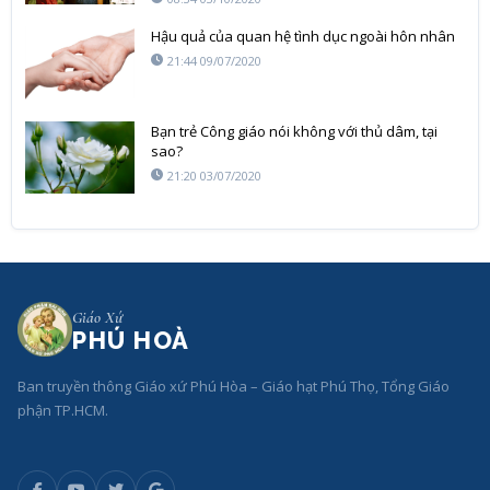
Hậu quả của quan hệ tình dục ngoài hôn nhân
21:44 09/07/2020
Bạn trẻ Công giáo nói không với thủ dâm, tại
sao?
21:20 03/07/2020
Giáo Xứ
PHÚ HOÀ
Ban truyền thông Giáo xứ Phú Hòa – Giáo hạt Phú Thọ, Tổng Giáo
phận TP.HCM.