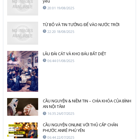
yêu
20:01 19/08/2025
TỪ BỎ VÀ TIN TƯỞNG ĐỂ VÀO NƯỚC TRỜI
22:20 18/08/2025
LÂU ĐÀI CÁT VÀ KHO BÁU BẤT DIỆT
06:44 01/08/2025
CẦU NGUYỆN & NIỀM TIN – CHÌA KHÓA CỦA BÌNH
AN NỘI TÂM
16:35 26/07/2025
CẦU NGUYỆN ONLINE VỚI THỦ CẤP CHÂN
PHƯỚC ANRÊ PHÚ YÊN
06:44 22/07/2025