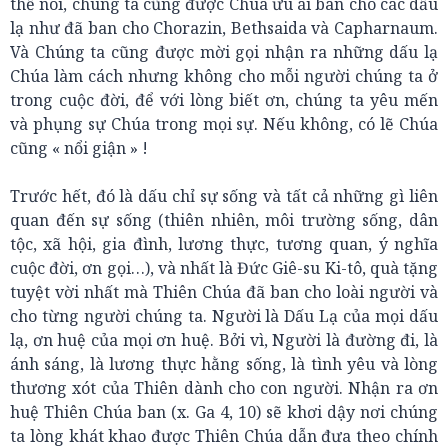
thể nói, chúng ta cũng được Chúa ưu ái ban cho các dấu
lạ như đã ban cho Chorazin, Bethsaida và Capharnaum.
Và Chúng ta cũng được mời gọi nhận ra những dấu lạ
Chúa làm cách nhưng không cho mỗi người chúng ta ở
trong cuộc đời, để với lòng biết ơn, chúng ta yêu mến
và phụng sự Chúa trong mọi sự. Nếu không, có lẽ Chúa
cũng « nổi giận » !
Trước hết, đó là dấu chỉ sự sống và tất cả những gì liên
quan đến sự sống (thiên nhiên, môi trường sống, dân
tộc, xã hội, gia đình, lương thực, tương quan, ý nghĩa
cuộc đời, ơn gọi…), và nhất là Đức Giê-su Ki-tô, quà tặng
tuyệt vời nhất mà Thiên Chúa đã ban cho loài người và
cho từng người chúng ta. Người là Dấu Lạ của mọi dấu
lạ, ơn huệ của mọi ơn huệ. Bởi vì, Người là đường đi, là
ánh sáng, là lương thực hằng sống, là tình yêu và lòng
thương xót của Thiên dành cho con người. Nhận ra ơn
huệ Thiên Chúa ban (x. Ga 4, 10) sẽ khơi dậy nơi chúng
ta lòng khát khao được Thiên Chúa dẫn đưa theo chính