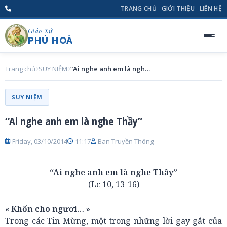
TRANG CHỦ
GIỚI THIỆU
LIÊN HỆ
Giáo Xứ
PHÚ HOÀ
Trang chủ
SUY NIỆM
“Ai nghe anh em là nghe Thầy”
SUY NIỆM
“Ai nghe anh em là nghe Thầy”
Friday, 03/10/2014
11:17
Ban Truyền Thông
“Ai nghe anh em là nghe Thầy”
(Lc 10, 13-16)
« Khốn cho ngươi… »
Trong các Tin Mừng, một trong những lời gay gắt của