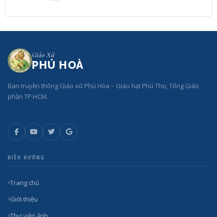
Giáo Xứ
PHÚ HOÀ
Ban truyền thông Giáo xứ Phú Hòa – Giáo hạt Phú Thọ, Tổng Giáo
phận TP.HCM.
ĐIỀU HƯỚNG
Trang chủ
Giới thiệu
Thư viện ảnh