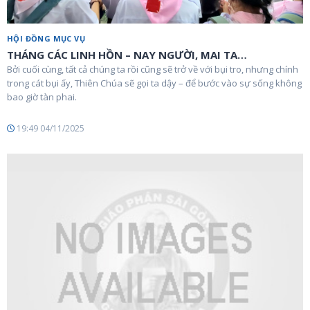
HỘI ĐỒNG MỤC VỤ
THÁNG CÁC LINH HỒN – NAY NGƯỜI, MAI TA…
Bởi cuối cùng, tất cả chúng ta rồi cũng sẽ trở về với bụi tro, nhưng chính
trong cát bụi ấy, Thiên Chúa sẽ gọi ta dậy – để bước vào sự sống không
bao giờ tàn phai.
19:49 04/11/2025