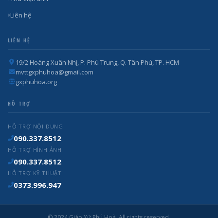
Liên hệ
LIÊN HỆ
19/2 Hoàng Xuân Nhị, P. Phú Trung, Q. Tân Phú, TP. HCM
mvttgxphuhoa@gmail.com
gxphuhoa.org
HỖ TRỢ
HỖ TRỢ NỘI DUNG
090.337.8512
HỖ TRỢ HÌNH ẢNH
090.337.8512
HỖ TRỢ KỸ THUẬT
0373.996.947
© 2024 Giáo Xứ Phú Hoà. All rights reserved.