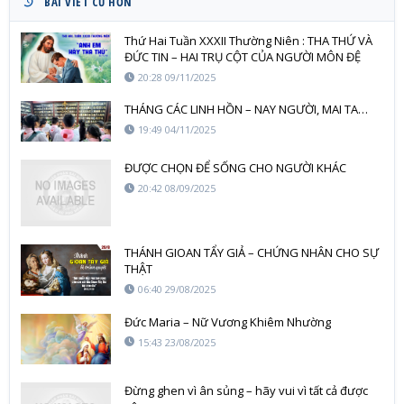
BÀI VIẾT CŨ HƠN
Thứ Hai Tuần XXXII Thường Niên : THA THỨ VÀ
ĐỨC TIN – HAI TRỤ CỘT CỦA NGƯỜI MÔN ĐỆ
ĐỨC KITÔ
20:28 09/11/2025
THÁNG CÁC LINH HỒN – NAY NGƯỜI, MAI TA…
19:49 04/11/2025
ĐƯỢC CHỌN ĐỂ SỐNG CHO NGƯỜI KHÁC
20:42 08/09/2025
THÁNH GIOAN TẨY GIẢ – CHỨNG NHÂN CHO SỰ
THẬT
06:40 29/08/2025
Đức Maria – Nữ Vương Khiêm Nhường
15:43 23/08/2025
Đừng ghen vì ân sủng – hãy vui vì tất cả được