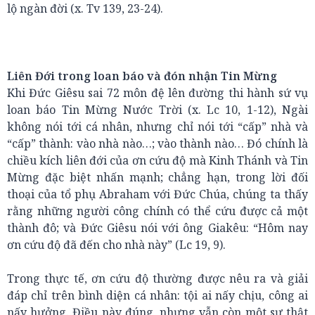
lộ ngàn đời (x. Tv 139, 23-24).
Liên Đới trong loan báo và đón nhận Tin Mừng
Khi Đức Giêsu sai 72 môn đệ lên đường thi hành sứ vụ
loan báo Tin Mừng Nước Trời (x. Lc 10, 1-12), Ngài
không nói tới cá nhân, nhưng chỉ nói tới “cấp” nhà và
“cấp” thành: vào nhà nào…; vào thành nào… Đó chính là
chiều kích liên đới của ơn cứu độ mà Kinh Thánh và Tin
Mừng đặc biệt nhấn mạnh; chẳng hạn, trong lời đối
thoại của tổ phụ Abraham với Đức Chúa, chúng ta thấy
rằng những người công chính có thể cứu được cả một
thành đô; và Đức Giêsu nói với ông Giakêu: “Hôm nay
ơn cứu độ đã đến cho nhà này” (Lc 19, 9).
Trong thực tế, ơn cứu độ thường được nêu ra và giải
đáp chỉ trên bình diện cá nhân: tội ai nấy chịu, công ai
nấy hưởng. Điều này đúng, nhưng vẫn còn một sự thật