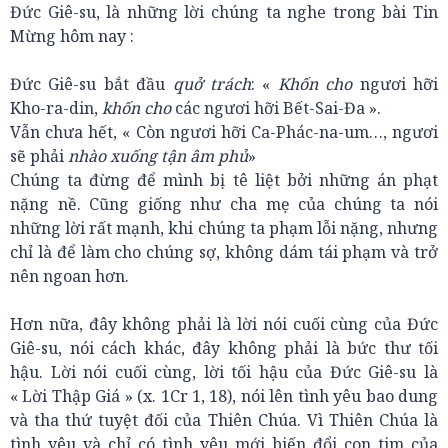
Đức Giê-su, là những lời chúng ta nghe trong bài Tin
Mừng hôm nay :
Đức Giê-su bắt đầu
quở trách
: «
Khốn cho
ngươi hỡi
Kho-ra-din,
khốn cho
các ngươi hỡi Bết-Sai-Đa ».
Vẫn chưa hết, « Còn ngươi hỡi Ca-Phác-na-um…, ngươi
sẽ phải
nhào xuống tận âm phủ
»
Chúng ta đừng để mình bị tê liệt bởi những án phạt
nặng nề. Cũng giống như cha mẹ của chúng ta nói
những lời rất mạnh, khi chúng ta phạm lỗi nặng, nhưng
chỉ là để làm cho chúng sợ, không dám tái phạm và trở
nên ngoan hơn.
Hơn nữa, đây không phải là lời nói cuối cùng của Đức
Giê-su, nói cách khác, đây không phải là bức thư tối
hậu. Lời nói cuối cùng, lời tối hậu của Đức Giê-su là
« Lời Thập Giá » (x. 1Cr 1, 18), nói lên tình yêu bao dung
và tha thứ tuyệt đối của Thiên Chúa. Vì Thiên Chúa là
tình yêu và chỉ có tình yêu mới biến đổi con tim của