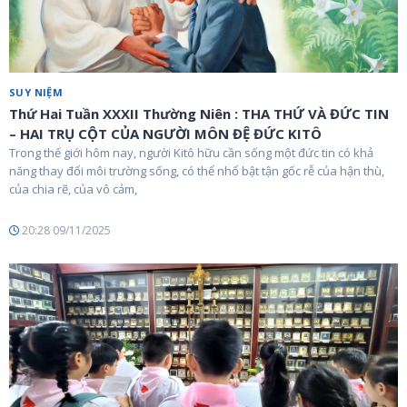
SUY NIỆM
Thứ Hai Tuần XXXII Thường Niên : THA THỨ VÀ ĐỨC TIN
– HAI TRỤ CỘT CỦA NGƯỜI MÔN ĐỆ ĐỨC KITÔ
Trong thế giới hôm nay, người Kitô hữu cần sống một đức tin có khả
năng thay đổi môi trường sống, có thể nhổ bật tận gốc rễ của hận thù,
của chia rẽ, của vô cảm,
20:28 09/11/2025