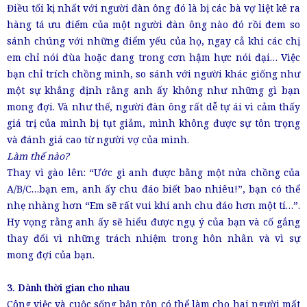
Điều tối kị nhất với người đàn ông đó là bị các bà vợ liệt kê ra
hàng tá ưu điểm của một người đàn ông nào đó rồi đem so
sánh chúng với những điểm yếu của họ, ngay cả khi các chị
em chỉ nói đùa hoặc đang trong cơn hậm hực nói đại… Việc
bạn chỉ trích chồng mình, so sánh với người khác giống như
một sự khẳng định rằng anh ấy không như những gì bạn
mong đợi. Và như thế, người đàn ông rất dễ tự ái vì cảm thấy
giá trị của mình bị tụt giảm, mình không được sự tôn trọng
và đánh giá cao từ người vợ của mình.
Làm thế nào?
Thay vì gào lên: “Ước gì anh được bằng một nửa chồng của
A/B/C…bạn em, anh ấy chu đáo biết bao nhiêu!”, bạn có thể
nhẹ nhàng hơn “Em sẽ rất vui khi anh chu đáo hơn một tí…”.
Hy vọng rằng anh ấy sẽ hiểu được ngụ ý của bạn và cố gắng
thay đổi vì những trách nhiệm trong hôn nhân và vì sự
mong đợi của bạn.
3. Dành thời gian cho nhau
Công việc và cuộc sống bận rộn có thể làm cho hai người mất