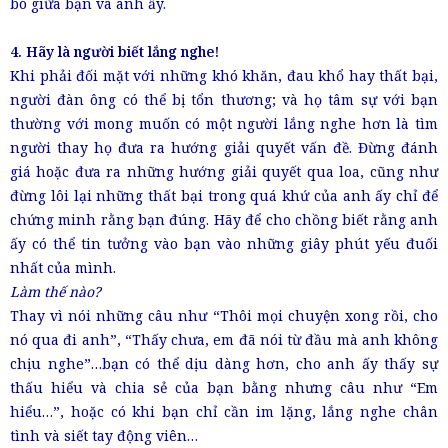
bó giữa bạn và anh ấy.
4. Hãy là người biết lắng nghe!
Khi phải đối mặt với những khó khăn, đau khổ hay thất bại,
người đàn ông có thể bị tổn thương; và họ tâm sự với bạn
thường với mong muốn có một người lắng nghe hơn là tìm
người thay họ đưa ra hướng giải quyết vấn đề. Đừng đánh
giá hoặc đưa ra những hướng giải quyết qua loa, cũng như
đừng lôi lại những thất bại trong quá khứ của anh ấy chỉ để
chứng minh rằng bạn đúng. Hãy để cho chồng biết rằng anh
ấy có thể tin tưởng vào bạn vào những giây phút yếu đuối
nhất của mình.
Làm thế nào?
Thay vì nói những câu như “Thôi mọi chuyện xong rồi, cho
nó qua đi anh”, “Thấy chưa, em đã nói từ đầu mà anh không
chịu nghe”…bạn có thể dịu dàng hơn, cho anh ấy thấy sự
thấu hiểu và chia sẻ của bạn bằng nhưng câu như “Em
hiểu…”, hoặc có khi bạn chỉ cần im lặng, lắng nghe chân
tình và siết tay động viên…