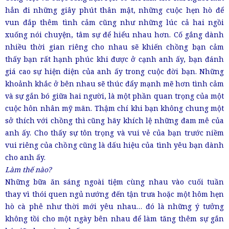
hẳn đi những giây phút thân mật, những cuộc hẹn hò để
vun đắp thêm tình cảm cũng như những lúc cả hai ngồi
xuống nói chuyện, tâm sự để hiểu nhau hơn. Cố gắng dành
nhiều thời gian riêng cho nhau sẽ khiến chồng bạn cảm
thấy bạn rất hạnh phúc khi được ở cạnh anh ấy, bạn đánh
giá cao sự hiện diện của anh ấy trong cuộc đời bạn. Những
khoảnh khắc ở bên nhau sẽ thúc đẩy mạnh mẽ hơn tình cảm
và sự gắn bó giữa hai người, là một phần quan trọng của một
cuộc hôn nhân mỹ mãn. Thậm chí khi bạn không chung một
sở thích với chồng thì cũng hãy khích lệ những đam mê của
anh ấy. Cho thấy sự tôn trọng và vui vẻ của bạn trước niềm
vui riêng của chồng cũng là dấu hiệu của tình yêu bạn dành
cho anh ấy.
Làm thế nào?
Những bữa ăn sáng ngoài tiệm cùng nhau vào cuối tuần
thay vì thói quen ngủ nướng đến tận trưa hoặc một hôm hẹn
hò cà phê như thời mới yêu nhau… đó là những ý tưởng
không tồi cho một ngày bên nhau để làm tăng thêm sự gắn