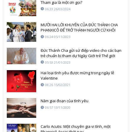
Tham gia là một ơn gọi?
06:33 26/03/2024
MƯỜI HAI LỜI KHUYÊN CỦA ĐỨC THÁNH CHA
PHANXICÔ ĐỂ TRỞ THÀNH NGƯỜI CỪ KHÔI
TRONG VIỆC LOAN BÁO TIN MỪNG
06:24 05/11/2023
Đức Thánh Cha gửi sứ điệp video cho các bạn
trẻ chuẩn bị tham dự Ngày Giới trẻ Thế giới
05:53 21/01/2023
Hai loại tình yêu được mừng trong ngày lễ
Valentine
08:26 15/02/2021
Năm giai đoạn của tình yêu
06:57 13/11/2020
Carlo Acutis: Một chuyên gia vi tính, một
Phanxicô Assisi thời nay