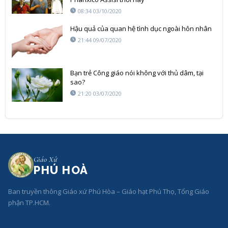
08:34 03/10/2020
Hậu quả của quan hệ tình dục ngoài hôn nhân
21:44 09/07/2020
Bạn trẻ Công giáo nói không với thủ dâm, tại
sao?
21:20 03/07/2020
Giáo Xứ
PHÚ HOÀ
Ban truyền thông Giáo xứ Phú Hòa – Giáo hạt Phú Thọ, Tổng Giáo
phận TP.HCM.