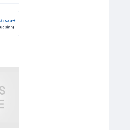
BÀI SAU
ục sinh)