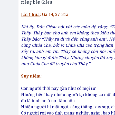
riêng bên Giêsu
Lời Chúa
: Ga 14, 27-31a
Khi ấy, Đức Giêsu nói với các môn đệ rằng: “
Thầy. Thầy ban cho anh em không theo kiểu th
Thầy bảo: “Thầy ra đi và đến cùng anh em”. N
cùng Chúa Cha, bởi vì Chúa Cha cao trọng hơn T
xảy ra, anh em tin. Thầy sẽ không còn nói nhi
không làm gì được Thầy. Nhưng chuyện đó xảy r
như Chúa Cha đã truyền cho Thầy.”
Suy ni
ệ
m
:
Con người thời nay gần như có mọi sự.
Nhưng tiếc thay nhiều người lại không có một đ
đó là bình an ở nơi tâm hồn.
Nhiều người bị mất ngủ, căng thẳng, suy sụp, ch
Có người rơi vào tình trạng nghiện ngập, bạo hà