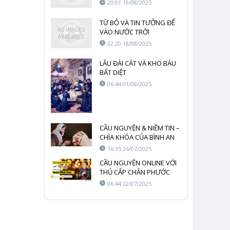
20:01 19/08/2025
TỪ BỎ VÀ TIN TƯỞNG ĐỂ
VÀO NƯỚC TRỜI
22:20 18/08/2025
LÂU ĐÀI CÁT VÀ KHO BÁU
BẤT DIỆT
06:44 01/08/2025
CẦU NGUYỆN & NIỀM TIN –
CHÌA KHÓA CỦA BÌNH AN
NỘI TÂM
16:35 26/07/2025
CẦU NGUYỆN ONLINE VỚI
THỦ CẤP CHÂN PHƯỚC
ANRÊ PHÚ YÊN
06:44 22/07/2025