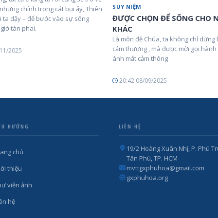
SUY NIỆM
, nhưng chính trong cát bụi ấy, Thiên
ĐƯỢC CHỌN ĐỂ SỐNG CHO 
i ta dậy – để bước vào sự sống
giờ tàn phai.
KHÁC
Là môn đệ Chúa, ta không chỉ dừng l
cảm thương , mà được mời gọi hành
/11/2025
ánh mắt cảm thông
20:42 08/09/2025
ỀU HƯỚNG
LIÊN HỆ
19/2 Hoàng Xuân Nhị, P. Phú Tr
rang chủ
Tân Phú, TP. HCM
mvttgxphuhoa@gmail.com
ới thiệu
gxphuhoa.org
hư viện ảnh
iên hệ