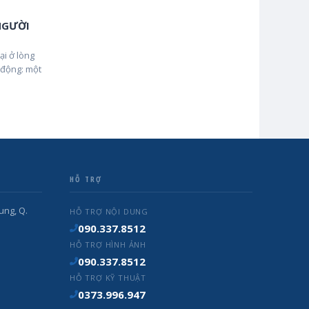
NGƯỜI
ại ở lòng
 động: một
HỖ TRỢ
ung, Q.
HỖ TRỢ NỘI DUNG
090.337.8512
HỖ TRỢ HÌNH ẢNH
090.337.8512
HỖ TRỢ KỸ THUẬT
0373.996.947