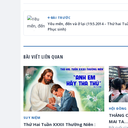
BÀI TRƯỚC
Yêu mến, đến và ở lại (19.5.2014 – Thứ hai T
Phục sinh)
BÀI VIẾT LIÊN QUAN
HỘI ĐỒNG
THÁNG C
SUY NIỆM
MAI TA…
Thứ Hai Tuần XXXII Thường Niên :
Bởi cuối cù