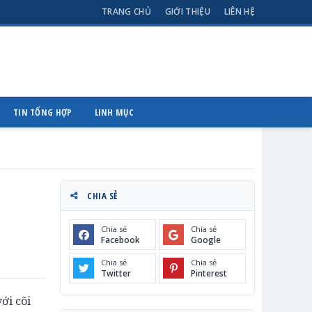
TRANG CHỦ
GIỚI THIỆU
LIÊN HỆ
TIN TỔNG HỢP
LINH MỤC
CHIA SẺ
Chia sẻ
Chia sẻ
Facebook
Google
Chia sẻ
Chia sẻ
Twitter
Pinterest
ới cõi