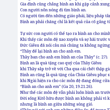
Gia đình cũng chẳng bình an khi gặp cảnh xung độ
Con người nôn nóng đi tìm bình an.
Có người tìm đến những giáo phái, liệu pháp tâm
Bình an phải chăng chỉ là kết quả của cố gắng t
Tự sức con người có thể tạo ra bình an cho mình
Khi thấy các môn đệ xao xuyến và sợ hãi trước v
Đức Giêsu đã nói câu mà chúng ta không ngừng l
“Thầy để lại bình an cho anh em.
Thầy ban cho anh em bình an của Thầy” (c. 27).
Bình an là quà tặng cao quý của Thầy Giêsu
khi Thầy sắp trở về với Cha qua cái chết thập giá 
Bình an cũng là quà tặng của Chúa Giêsu phục s
khi Ngài hiện ra cho các môn đệ đang đóng cửa v
“Bình an cho anh em” (Ga 20, 19.21.26).
Như thế các môn đệ vẫn phải luôn bình an trước
Đời sống Kitô hữu được bình an không phải vì k
nhưng là bình an giữa những sóng gió.