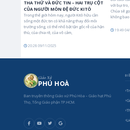
THA THỨ VÀ ĐỨC TIN – HAI TRỤ CỘT
với bụi tro
CỦA NGƯỜI MÔN ĐỆ ĐỨC KITÔ
Chúa sẽ gọ
Trong thế giới hôm nay, người Kitô hữu cần
không bao 
sống một đức tin có khả năng thay đổi môi
trường sống, có thể nhổ bật tận gốc rễ của hận
19:49 04
thù, của chia rẽ, của vô cảm,
20:28 09/11/2025
ĐI
Giáo Xứ
PHÚ HOÀ
T
Ban truyền thông Giáo xứ Phú Hòa – Giáo hạt Phú
Gi
Thọ, Tổng Giáo phận TP.HCM.
T
L