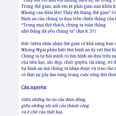
“Thầy nói với anh em những điều ấy, để trong 
Trong thế gian, anh em sẽ phải gian nan khốn k
Nhưng can đảm lên! Thầy đã thắng thế gian” (Ga
Bình an của chúng ta dựa trên chiến thắng của 
“Trong mọi thử thách, chúng ta toàn thắng
nhờ Đấng đã yêu chúng ta” (Rm 8, 37).
Đức Giêsu nhìn nhận thế gian có khả năng ban c
Nhưng Ngài phân biệt thứ bình an ấy với thứ bì
Chúng ta tự hỏi mình có tìm bình an dựa trên
của tiền bạc, sắc đẹp, chức quyền, tài năng, tri
Sự bình an mà chúng ta nhận được và trao cho 
có thật sự gây âm vang trong cuộc sống đời th
Cầu nguy
ệ
n
:
Giữa những ồn ào của đám đông,
giữa những sôi nổi của thành công
và ê chề của thất bại,