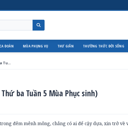
CA ĐOÀN
MÙA PHỤNG VỤ
THƯ GIÃN
THƯỜNG THỨC ĐỜI SỐNG
Bình an cho anh em (20.5.2014 – Thứ ba Tuần 5 Mùa Phục sinh)
 Thứ ba Tuần 5 Mùa Phục sinh)
i trong đêm mênh mông, chẳng có ai để cậy dựa, xin trở về v