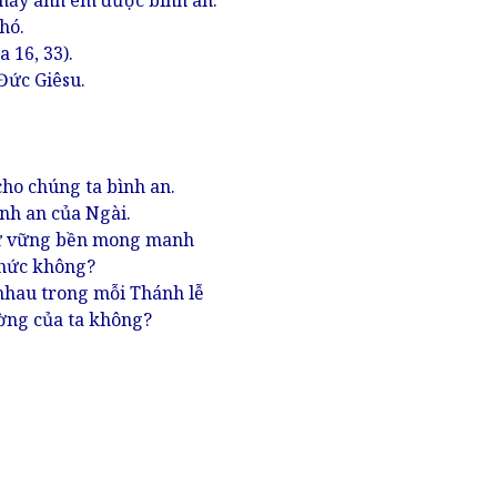
Thầy anh em được bình an.
hó.
 16, 33).
Đức Giêsu.
ho chúng ta bình an.
nh an của Ngài.
 sự vững bền mong manh
 thức không?
nhau trong mỗi Thánh lễ
ường của ta không?