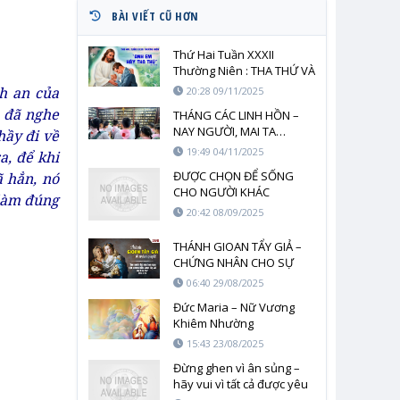
BÀI VIẾT CŨ HƠN
Thứ Hai Tuần XXXII
Thường Niên : THA THỨ VÀ
ĐỨC TIN – HAI TRỤ CỘT
nh an của
20:28 09/11/2025
CỦA NGƯỜI MÔN ĐỆ ĐỨC
 đã nghe
THÁNG CÁC LINH HỒN –
KITÔ
NAY NGƯỜI, MAI TA…
hầy đi về
19:49 04/11/2025
a, để khi
ĐƯỢC CHỌN ĐỂ SỐNG
ã hẳn, nó
CHO NGƯỜI KHÁC
 làm đúng
20:42 08/09/2025
THÁNH GIOAN TẨY GIẢ –
CHỨNG NHÂN CHO SỰ
THẬT
06:40 29/08/2025
Đức Maria – Nữ Vương
Khiêm Nhường
15:43 23/08/2025
Đừng ghen vì ân sủng –
hãy vui vì tất cả được yêu