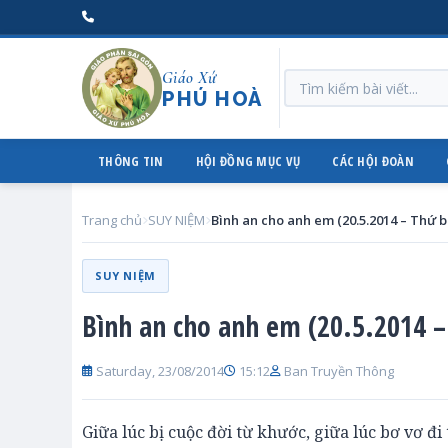
Giáo Xứ
PHÚ HOÀ
THÔNG TIN
HỘI ĐỒNG MỤC VỤ
CÁC HỘI ĐOÀN
Trang chủ
SUY NIỆM
SUY NIỆM
Bình an cho anh em (20.5.2014 –
Saturday, 23/08/2014
15:12
Ban Truyền Thông
Giữa lúc bị cuộc đời từ khước, giữa lúc bơ vơ đ