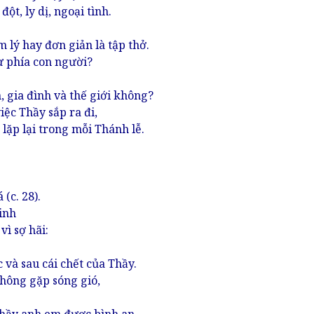
t, ly dị, ngoại tình.
 lý hay đơn giản là tập thở.
ừ phía con người?
, gia đình và thế giới không?
iệc Thầy sắp ra đi,
ặp lại trong mỗi Thánh lễ.
(c. 28).
inh
ì sợ hãi:
 và sau cái chết của Thầy.
hông gặp sóng gió,