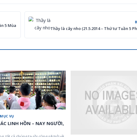
uần 5 Mùa
Thầy là cây nho (21.5.2014 – Thứ tư Tuần 5 Ph
 MỤC VỤ
ÁC LINH HỒN – NAY NGƯỜI,
ng, tất cả chúng ta rồi cũng sẽ trở về