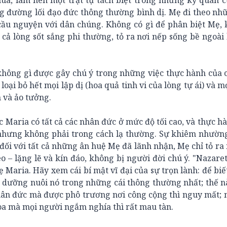
úa, làm nên một trật tự tách biệt trong những kỳ quan 
g đường lối đạo đức thông thường bình dị. Mẹ đi theo n
, cầu nguyện với dân chúng. Không có gì để phân biệt Mẹ,
cả lòng sốt sắng phi thường, tỏ ra nơi nếp sống bề ngoài
không gì được gây chú ý trong những việc thực hành của 
ại bỏ hết mọi lập dị (hoa quả tinh vi của lòng tự ái) và mọ
 và ảo tưởng.
 Maria có tất cả các nhân đức ở mức độ tối cao, và thực hà
 nhưng không phải trong cách lạ thường. Sự khiêm nhườn
 đối với tất cả những ân huệ Mẹ đã lãnh nhận, Mẹ chỉ tỏ ra
o – lặng lẽ và kín đáo, không bị người đời chú ý. "Nazare
ẹ Maria. Hãy xem cái bí mật vĩ đại của sự trọn lành: để biế
là dưỡng nuôi nó trong những cái thông thường nhất; thế n
Nhân đức mà được phô trương nơi công cộng thì nguy mất;
oa mà mọi người ngắm nghía thì rất mau tàn.