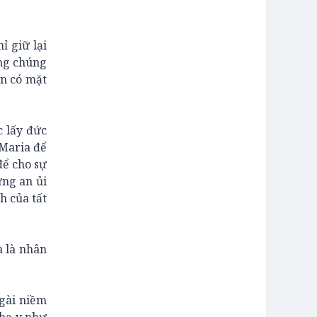
ỉ giữ lại
ông chúng
ôn có mặt
 lấy đức
 Maria để
để cho sự
ững an ủi
h của tất
à là nhân
Ngài niềm