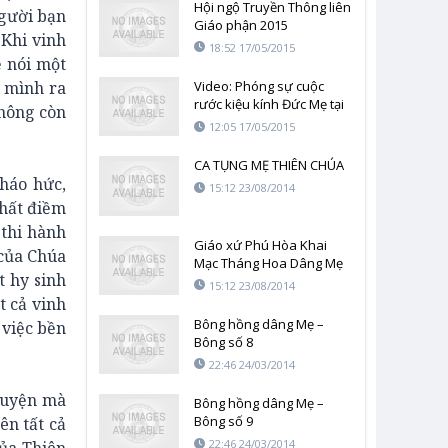
Hội ngộ Truyền Thông liên
người bạn
Giáo phận 2015
 Khi vinh
18:52 17/05/2015
ề nói một
 mình ra
Video: Phóng sự cuộc
rước kiệu kính Đức Mẹ tại
không còn
Fatima, Bồ Đào Nha tối
12:05 17/05/2015
12/5/2015
CA TỤNG MẸ THIÊN CHÚA
háo hức,
15:12 23/08/2014
chất điềm
 thi hành
Giáo xứ Phú Hòa Khai
 của Chúa
Mạc Tháng Hoa Dâng Mẹ
t hy sinh
15:12 23/08/2014
t cả vinh
Bông hồng dâng Mẹ –
 việc bền
Bông số 8
22:46 24/03/2014
nguyện mà
Bông hồng dâng Mẹ –
Bông số 9
ên tất cả
22:46 24/03/2014