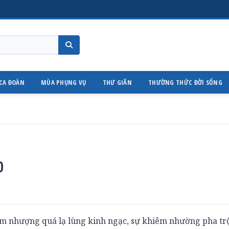
CA ĐOÀN
MÙA PHỤNG VỤ
THƯ GIÃN
THƯỜNG THỨC ĐỜI SỐNG
0
êm nhượng quá lạ lùng kinh ngạc, sự khiêm nhường pha tr