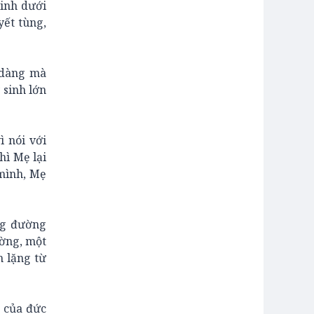
inh dưới
yết tùng,
 dàng mà
 sinh lớn
ì nói với
hì Mẹ lại
 mình, Mẹ
ng đường
ường, một
m lặng từ
t của đức