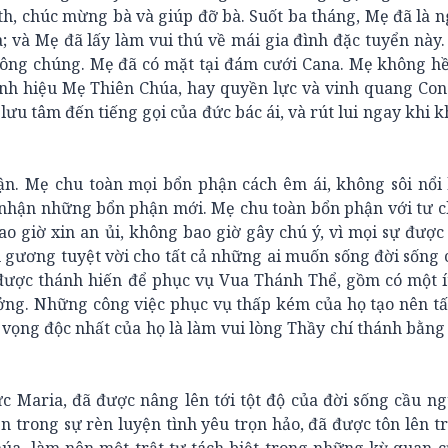
th, chúc mừng bà và giúp đỡ bà. Suốt ba tháng, Mẹ đã là 
; và Mẹ đã lấy làm vui thú về mái gia đình đặc tuyển này.
công chúng. Mẹ đã có mặt tại đám cưới Cana. Mẹ không h
h hiệu Mẹ Thiên Chúa, hay quyền lực và vinh quang Con
lưu tâm đến tiếng gọi của đức bác ái, và rút lui ngay khi 
n. Mẹ chu toàn mọi bổn phận cách êm ái, không sôi nổi 
 nhận những bổn phận mới. Mẹ chu toàn bổn phận với tư 
o giờ xin an ủi, không bao giờ gây chú ý, vì mọi sự được
ẫu gương tuyệt vời cho tất cả những ai muốn sống đời sống
 được thánh hiến để phục vụ Vua Thánh Thể, gồm có một í
ng. Những công việc phục vụ thấp kém của họ tạo nên tấ
m vọng độc nhất của họ là làm vui lòng Thầy chí thánh bằng
ức Maria, đã được nâng lên tới tột độ của đời sống cầu 
n trong sự rèn luyện tình yêu trọn hảo, đã được tôn lên tr