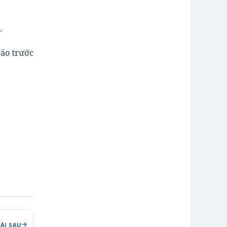
.
báo trước
BÀI SAU