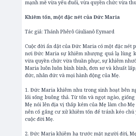
mạnh mẽ vừa yếu đuối, vừa quyền chức vừa th
Khiêm tốn, một đặc nét của Đức Maria
Tác giả: Thánh Phêrô Giulianô Eymard
Cuộc đời ẩn dật của Đức Maria có một đặc nét p
nơi Đức Maria sự khiêm nhượng quá lạ lùng 
vừa quyền chức vừa thuần phục, sự khiêm nhườ
Maria luôn luôn bình bình, đơn sơ và khuất lấp
đức, nhân đức và mọi hành động của Mẹ.
1. Đức Maria khiêm nhu trong sinh hoạt bên n
lối sống buông thả. Từ tốn và ngọt ngào, giống
Mẹ nói lên địa vị thấp kém của Mẹ làm cho Mẹ
nên cố gắng cư xử khiêm tốn để tránh kéo chú
cuộc đời Mẹ.
2. Đức Maria khiêm hạ trước mặt người đời, Mẹ