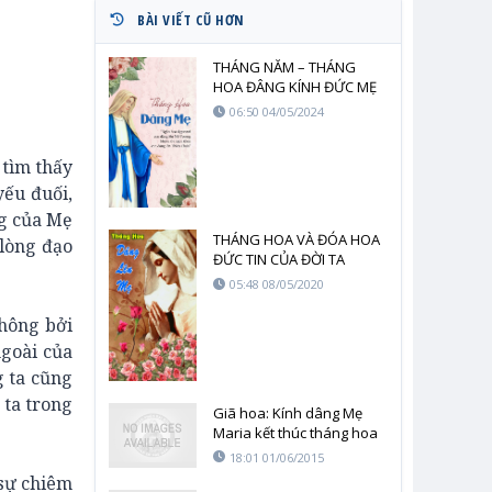
BÀI VIẾT CŨ HƠN
THÁNG NĂM – THÁNG
HOA ĐÂNG KÍNH ĐỨC MẸ
MARIA
06:50 04/05/2024
 tìm thấy
ếu đuối,
ng của Mẹ
THÁNG HOA VÀ ĐÓA HOA
 lòng đạo
ĐỨC TIN CỦA ĐỜI TA
05:48 08/05/2020
không bởi
ngoài của
 ta cũng
 ta trong
Giã hoa: Kính dâng Mẹ
Maria kết thúc tháng hoa
18:01 01/06/2015
 sự chiêm