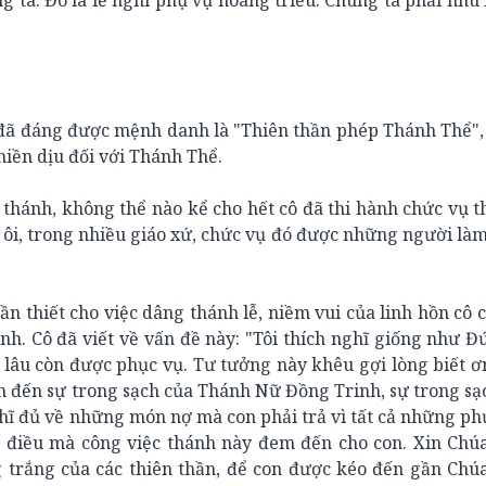
ng ta. Đó là lễ nghi phụ vụ hoàng triều. Chúng ta phải nhu
 đã đáng được mệnh danh là "Thiên thần phép Thánh Thể", 
 hiền dịu đối với Thánh Thể.
 thánh, không thể nào kể cho hết cô đã thi hành chức vụ 
 ôi, trong nhiều giáo xứ, chức vụ đó được những người làm
n thiết cho việc dâng thánh lễ, niềm vui của linh hồn cô 
nh. Cô đã viết về vấn đề này: "Tôi thích nghĩ giống như 
lâu còn được phục vụ. Tư tưởng này khêu gợi lòng biết ơn
ần đến sự trong sạch của Thánh Nữ Đồng Trinh, sự trong sạ
ghĩ đủ về những món nợ mà con phải trả vì tất cả những p
n điều mà công việc thánh này đem đến cho con. Xin Chú
 trắng của các thiên thần, để con được kéo đến gần Chú