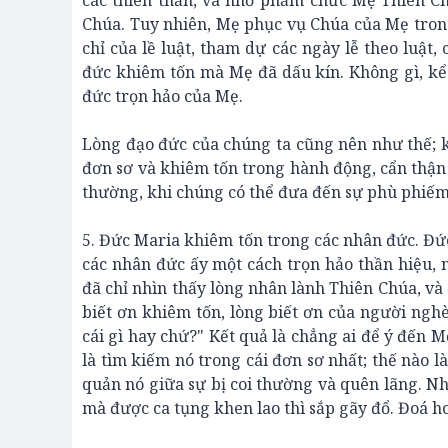
các thiên thần, và nhờ phẩm chức Mẹ Thiên Ch
Chúa. Tuy nhiên, Mẹ phục vụ Chúa của Mẹ tron
chỉ của lề luật, tham dự các ngày lễ theo luật
đức khiêm tốn mà Mẹ đã dấu kín. Không gì, kể 
đức trọn hảo của Mẹ.
Lòng đạo đức của chúng ta cũng nên như thế; 
đơn sơ và khiêm tốn trong hành động, cẩn thận lo
thường, khi chúng có thể đưa đến sự phù phiếm
5. Đức Maria khiêm tốn trong các nhân đức. Đức
các nhân đức ấy một cách trọn hảo thần hiệu,
đã chỉ nhìn thấy lòng nhân lành Thiên Chúa, và
biết ơn khiêm tốn, lòng biết ơn của người nghè
cái gì hay chứ?" Kết quả là chẳng ai để ý đến M
là tìm kiếm nó trong cái đơn sơ nhất; thế nào 
quản nó giữa sự bị coi thường và quên lãng. 
mà được ca tụng khen lao thì sắp gãy đổ. Đoá h