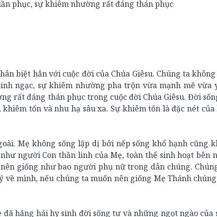
uần phục, sự khiêm nhường rất đáng thán phục
hân biệt hẳn với cuộc đời của Chúa Giêsu. Chúng ta không
kinh ngạc, sự khiêm nhường pha trộn vừa mạnh mẽ vừa y
ng rất đáng thán phục trong cuộc đời Chúa Giêsu. Đời số
, khiêm tốn và nhu hạ sâu xa. Sự khiêm tốn là đặc nét của
goài. Mẹ không sống lập dị bởi nếp sống khổ hạnh cũng 
 như người Con thần linh của Mẹ, toàn thể sinh hoạt bên 
 nên giống như bao người phụ nữ trong dân chúng. Chúng
 ý về mình, nếu chúng ta muốn nên giống Mẹ Thánh chúng
 đã hăng hái hy sinh đời sống tư và những ngọt ngào của