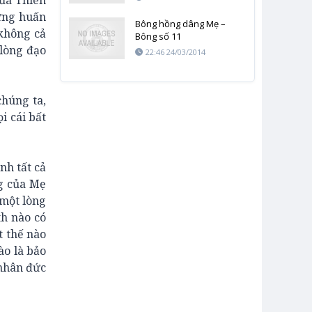
của Thiên
hững huấn
Bông hồng dâng Mẹ –
 không cả
Bông số 11
 lòng đạo
22:46 24/03/2014
chúng ta,
i cái bất
nh tất cả
g của Mẹ
 một lòng
th nào có
t thế nào
ào là bảo
 nhân đức