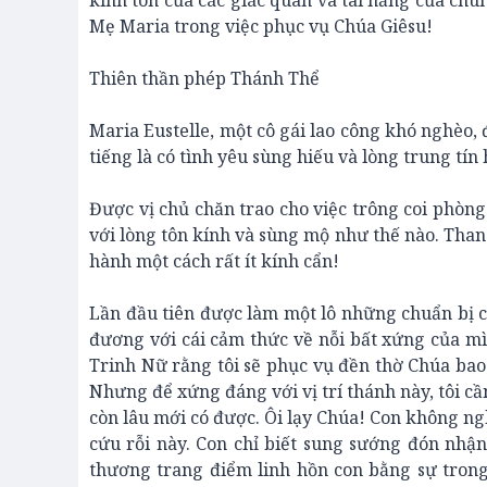
kính tôn của các giác quan và tài năng của chú
Mẹ Maria trong việc phục vụ Chúa Giêsu!
Thiên thần phép Thánh Thể
Maria Eustelle, một cô gái lao công khó nghèo,
tiếng là có tình yêu sùng hiếu và lòng trung tín
Được vị chủ chăn trao cho việc trông coi phòng
với lòng tôn kính và sùng mộ như thế nào. Than
hành một cách rất ít kính cẩn!
Lần đầu tiên được làm một lô những chuẩn bị cầ
đương với cái cảm thức về nỗi bất xứng của mì
Trinh Nữ rằng tôi sẽ phục vụ đền thờ Chúa bao 
Nhưng để xứng đáng với vị trí thánh này, tôi c
còn lâu mới có được. Ôi lạy Chúa! Con không n
cứu rỗi này. Con chỉ biết sung sướng đón nhậ
thương trang điểm linh hồn con bằng sự trong