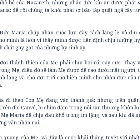
nhỏ bé của Nazareth, những nhân đức kín ẩn được phát s
ia; để rồi chúng ta khỏi phải sợ bão táp quật ngã cây tu
 Đức Maria chấp nhận cuộc lưu đầy cách lặng lẽ và dịu
ho mình là hơn vì thấy mình được tiền định chịu những hy
h chất gay gắt của những hy sinh ấy.
ời thánh thiện của Mẹ phải chịu bối rối cay cực. Thay v
rong Mẹ, điều đó sẽ làm Mẹ được đề cao dưới mắt người, t
inh lặng và chờ đợi trời cao biện minh cho nhân đức của
.
ia đi theo Con Mẹ đang vác thánh giá; nhưng trên quã
 Trên đồi Canvê, bị chìm đắm trong nỗi sầu thương khôn l
Mẹ Maria đã chịu đau khổ trong im lặng; và sau khi đã i
ưng vẫn nhẫn nại.
h quang của Mẹ, và đây là cuộc khải thắng tuyệt vời nhấ