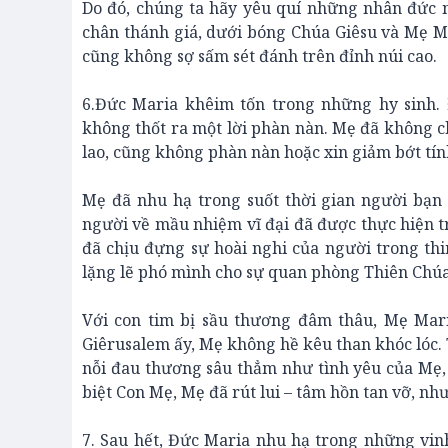
Do đó, chúng ta hãy yêu quí những nhân đức 
chân thánh giá, dưới bóng Chúa Giêsu và Mẹ Mar
cũng không sợ sấm sét đánh trên đỉnh núi cao.
6.Đức Maria khêim tốn trong những hy sinh.
không thốt ra một lời phàn nàn. Mẹ đã không c
lao, cũng không phàn nàn hoặc xin giảm bớt tín
Mẹ đã nhu hạ trong suốt thời gian người bạn đ
người về mầu nhiệm vĩ đại đã được thực hiện t
đã chịu đựng sự hoài nghi của người trong th
lặng lẽ phó mình cho sự quan phòng Thiên Chúa
Với con tim bị sầu thương đâm thâu, Mẹ Mar
Giêrusalem ấy, Mẹ không hề kêu than khóc lóc.
nỗi đau thương sâu thẳm như tình yêu của Mẹ, 
biệt Con Mẹ, Mẹ đã rút lui – tâm hồn tan vỡ, nh
7. Sau hết, Đức Maria nhu hạ trong những vin