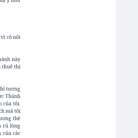
 hạ y như
vì cô nổi
thánh này
 thuê thi
chỉ tương
Đức Thánh
 của tôi.
ch mà tôi
hương thế
a rủ lòng
a của các