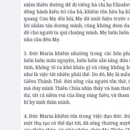
niệm thiên đường để đi viếng bà chị họ Elizabe
đồng hành kiên trì của bà, khiêm tốn hầu hạ bà
quang Con Mẹ đòi hỏi, Mẹ đã xuất hiện trước 
lời nhằm tán dương mình, cũng không đem dan
để cho người ta quí chuộng mình. Mẹ luôn luôn 
nhu cầu đến Mẹ.
3. Đức Maria khiêm nhường trong các bổn phậ
luôn luôn mãn nguyện, luôn luôn sẵn sàng đón
tĩnh, không tỏ ra khó khăn gì và cũng không ba
như là việc tất nhiên phải thế. Do đó, Mẹ là m
Giêsu Thánh Thể. Đời sống của người tôn thờ,
mà duy mình Thiên Chúa nhìn thấy và ban thưở
dự, tất cả niềm vui của lòng sùng hiếu, và tha
bỉ hy sinh thân mình.
4. Đức Maria khiêm tốn trong việc đạo đức. Đ
một thụ tạo có thể đạt tới, đã sống thường xuyê