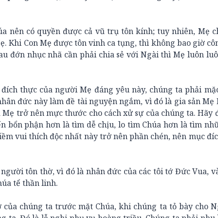
 nên có quyền được cả vũ trụ tôn kính; tuy nhiên, Mẹ ch
ẹ. Khi Con Mẹ được tôn vinh ca tụng, thì không bao giờ c
đau đớn nhục nhã cần phải chia sẻ với Ngài thì Mẹ luôn lu
đích thực của người Mẹ đáng yêu này, chúng ta phải mặc
hân đức này làm đề tài nguyện ngắm, vì đó là gia sản Mẹ
 Mẹ trở nên mực thước cho cách xử sự của chúng ta. Hãy 
ến bổn phận hơn là tìm dễ chịu, lo tìm Chúa hơn là tìm nh
niềm vui thích độc nhất này trở nên phần chén, nên mục đíc
ười tôn thờ, vì đó là nhân đức của các tôi tớ Đức Vua, v
úa tể thần linh.
 của chúng ta trước mặt Chúa, khi chúng ta tỏ bày cho 