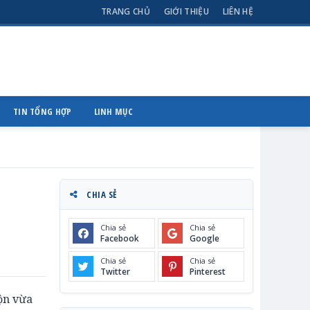
TRANG CHỦ
GIỚI THIỆU
LIÊN HỆ
TIN TỔNG HỢP
LINH MỤC
CHIA SẺ
Chia sẻ
Chia sẻ
Facebook
Google
Chia sẻ
Chia sẻ
Twitter
Pinterest
ộn vừa