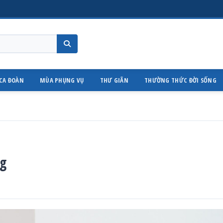
CA ĐOÀN
MÙA PHỤNG VỤ
THƯ GIÃN
THƯỜNG THỨC ĐỜI SỐNG
ng