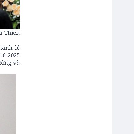
a Thiên
hánh lễ
-6-2025
ường và