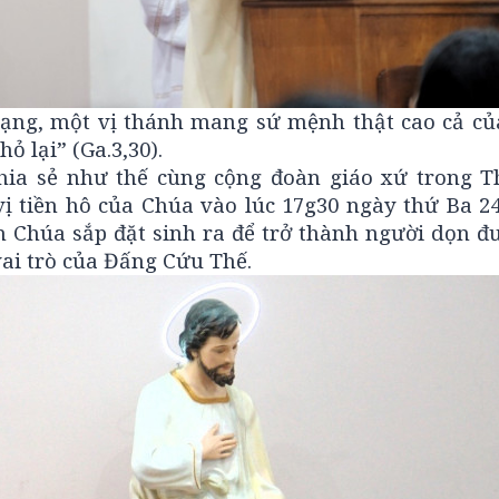
ạng, một vị thánh mang sứ mệnh thật cao cả củ
ỏ lại” (Ga.3,30).
ia sẻ như thế cùng cộng đoàn giáo xứ trong T
ị tiền hô của Chúa vào lúc 17g30 ngày thứ Ba 24
n Chúa sắp đặt sinh ra để trở thành người dọn đ
vai trò của Đấng Cứu Thế.