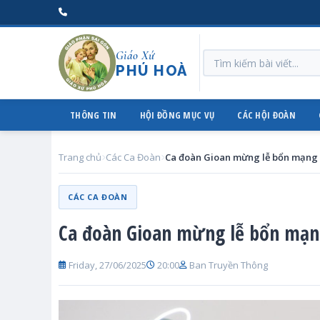
Giáo Xứ
PHÚ HOÀ
THÔNG TIN
HỘI ĐỒNG MỤC VỤ
CÁC HỘI ĐOÀN
Trang chủ
Các Ca Đoàn
Ca đoàn Gioan mừng lễ bổn mạng
CÁC CA ĐOÀN
Ca đoàn Gioan mừng lễ bổn mạ
Friday, 27/06/2025
20:00
Ban Truyền Thông