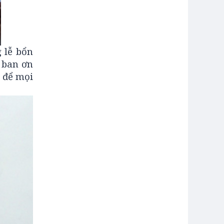
 lễ bổn
 ban ơn
, để mọi