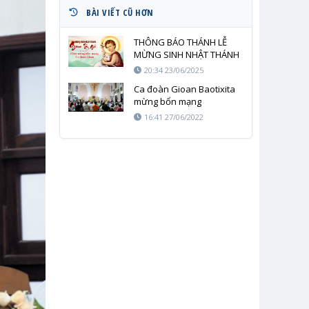
BÀI VIẾT CŨ HƠN
THÔNG BÁO THÁNH LỄ
MỪNG SINH NHẬT THÁNH
GIOAN TẨY GIẢ
20:34 23/06/2025
Ca đoàn Gioan Baotixita
mừng bổn mạng
16:41 27/06/2022