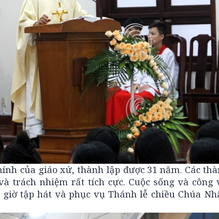
hính của giáo xứ, thành lập được 31 năm. Các thà
và trách nhiệm rất tích cực. Cuộc sống và công v
i giờ tập hát và phục vụ Thánh lễ chiều Chúa Nh