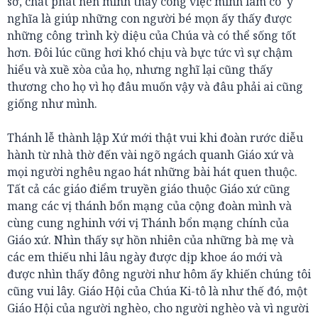
sơ, chất phát nên mình thấy công việc mình làm có ‎ ý
nghĩa là giúp những con người bé mọn ấy thấy được
những công trình kỳ diệu của Chúa và có thể sống tốt
hơn. Đôi lúc cũng hơi khó chịu và bực tức vì sự chậm
hiểu và xuề xòa của họ, nhưng nghĩ lại cũng thấy
thương cho họ vì họ đâu muốn vậy và đâu phải ai cũng
giống như mình.
Thánh lễ thành lập Xứ mới thật vui khi đoàn rước diễu
hành từ nhà thờ đến vài ngõ ngách quanh Giáo xứ và
mọi người nghêu ngao hát những bài hát quen thuộc.
Tất cả các giáo điểm truyền giáo thuộc Giáo xứ cũng
mang các vị thánh bổn mạng của cộng đoàn mình và
cùng cung nghinh với vị Thánh bổn mạng chính của
Giáo xứ. Nhìn thấy sự hồn nhiên của những bà mẹ và
các em thiếu nhi lâu ngày được dịp khoe áo mới và
được nhìn thấy đông người như hôm ấy khiến chúng tôi
cũng vui lây. Giáo Hội của Chúa Ki-tô là như thế đó, một
Giáo Hội của người nghèo, cho người nghèo và vì người