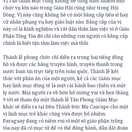
Vị Tân Giám Mục cũng không hề từng đảm nhiệm một
chức vụ lớn nào trong Giáo Hội cũng như trong Hội
Dòng. Vị này cũng không hề có một bằng cấp tiến sĩ hay
cử nhân phụng vụ hay giáo luật nào. Bằng cấp của vị
này có là kinh nghiệm và rất dấn thân làm việc vì ở Giáo
Phận Tông Tòa đó chỉ cần những con người có bằng cấp
chính là biết tận tâm làm việc mà thôi.
Thánh lễ phong chức chỉ diễn ra trong hai tiếng đồng
hồ và được các hãng truyền hình, truyền thanh trong
nước loan tin trực tiếp trên toàn quốc. Thánh lễ kết
thúc với phần ăn của một người, kể cả các Giám mục
hay linh mục đồng tế là một cái bánh bao chiên và một
ly nước. Mọi người ra về hớn hở mừng vui và hẹn tháng
9 tới sẽ tham dự một thánh lễ Tấn Phong Giám Mục
khác sẽ diễn ra tại Đền Thánh Đức Mẹ Caacupe cho một
vị linh mục trẻ khác cũng vừa được bổ nhiệm.
Paraguay đang có niềm vui vì một số giáo phận trống
tòa nay đã có mục tử để có thể đồng hành, dẫn dắt đoàn