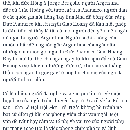
thế, khi đức Hồng Y Jorge Bergolio người Argentina
đắc cử Giáo Hoàng với tước hiệu là Phanxico, người dân
ở các quốc gia nói tiếng Tây Ban Nha đã bông đùa rằng
Đức Phanxico khi lên ngôi Giáo Hoàng đã làm một phép
lạ đầu tiên cả thảy là tất cả mọi người đều yêu mến ngài
dù ngài là người Argentina. Người ta đã không còn
muốn nhắc đến nguồn gốc Argentina của ngài nữa
nhưng chỉ muốn gọi ngài là Đức Phanxico Giáo Hoàng.
Đây là một lợi thế cho ngài ngay từ khi ngài đắc cử Giáo
Hoàng vì sự khiêm nhường, đơn sơ, khôi hài và thẳng
thẳn của ngài dù gốc gác từ ông bà cha mẹ của ngài là
người Italia di dân.
Có lẽ nhiều người đã nghe và xem qua tin tức về cuộc
họp báo của ngài trên chuyến bay từ Brazil về lại Rô-ma
sau Tuần Lễ Đại Hội Giới Trẻ. Ngài không hề tránh né
bất cứ điều gì khi các phóng viên chất vấn ngài. Một
vấn đề rất nhạy cảm và tế nhị về vai trò của người phụ
nữ trong Giáo Hội là việc phong chức phó tế và linh