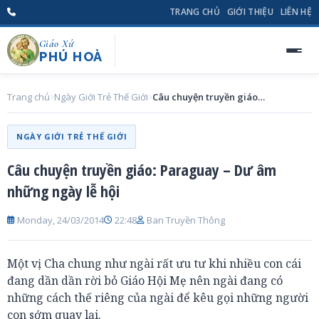
TRANG CHỦ
GIỚI THIỆU
LIÊN HỆ
Giáo Xứ
PHÚ HOÀ
Trang chủ
Ngày Giới Trẻ Thế Giới
Câu chuyện truyền giáo: Paraguay – Dư âm những ngày lễ hội
NGÀY GIỚI TRẺ THẾ GIỚI
Câu chuyện truyền giáo: Paraguay – Dư âm
những ngày lễ hội
Monday, 24/03/2014
22:48
Ban Truyền Thông
Một vị Cha chung như ngài rất ưu tư khi nhiều con cái
đang dần dần rời bỏ Giáo Hội Mẹ nên ngài đang có
những cách thế riêng của ngài để kêu gọi những người
con sớm quay lại.