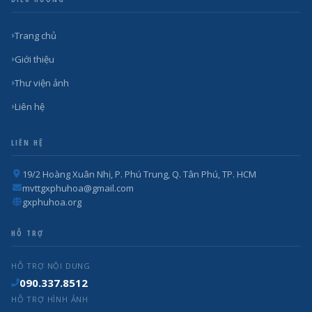
Trang chủ
Giới thiệu
Thư viện ảnh
Liên hệ
LIÊN HỆ
19/2 Hoàng Xuân Nhị, P. Phú Trung, Q. Tân Phú, TP. HCM
mvttgxphuhoa@gmail.com
gxphuhoa.org
HỖ TRỢ
HỖ TRỢ NỘI DUNG
090.337.8512
HỖ TRỢ HÌNH ẢNH