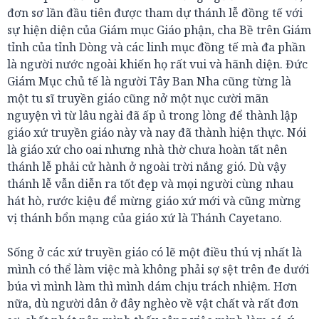
đơn sơ lần đầu tiên được tham dự thánh lễ đồng tế với
sự hiện diện của Giám mục Giáo phận, cha Bề trên Giám
tỉnh của tỉnh Dòng và các linh mục đồng tế mà đa phần
là người nước ngoài khiến họ rất vui và hãnh diện. Đức
Giám Mục chủ tế là người Tây Ban Nha cũng từng là
một tu sĩ truyền giáo cũng nở một nục cười mãn
nguyện vì từ lâu ngài đã ấp ủ trong lòng để thành lập
giáo xứ truyền giáo này và nay đã thành hiện thực. Nói
là giáo xứ cho oai nhưng nhà thờ chưa hoàn tất nên
thánh lễ phải cử hành ở ngoài trời nắng gió. Dù vậy
thánh lễ vẫn diễn ra tốt đẹp và mọi người cùng nhau
hát hò, rước kiệu để mừng giáo xứ mới và cũng mừng
vị thánh bổn mạng của giáo xứ là Thánh Cayetano.
Sống ở các xứ truyền giáo có lẽ một điều thú vị nhất là
mình có thể làm việc mà không phải sợ sệt trên đe dưới
búa vì mình làm thì mình dám chịu trách nhiệm. Hơn
nữa, dù người dân ở đây nghèo về vật chất và rất đơn