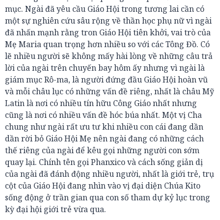
mục. Ngài đã yêu cầu Giáo Hội trong tương lai cần có
một sự nghiên cứu sâu rộng về thần học phụ nữ vì ngài
đã nhấn mạnh rằng tron Giáo Hội tiên khởi, vai trò của
Mẹ Maria quan trọng hơn nhiều so với các Tông Đồ. Có
lẽ nhiều người sẽ không mấy hài lòng về những câu trả
lời của ngài trên chuyến bay hôm ấy nhưng vì ngài là
giám mục Rô-ma, là người đứng đầu Giáo Hội hoàn vũ
và mỗi châu lục có những vấn đề riêng, nhất là châu Mỹ
Latin là nơi có nhiều tín hữu Công Giáo nhất nhưng
cũng là nơi có nhiều vấn đề hóc búa nhất. Một vị Cha
chung như ngài rất ưu tư khi nhiều con cái đang dần
dần rời bỏ Giáo Hội Mẹ nên ngài đang có những cách
thế riêng của ngài để kêu gọi những người con sớm
quay lại. Chính tên gọi Phanxico và cách sống giản dị
của ngài đã đánh động nhiều người, nhất là giới trẻ, trụ
cột của Giáo Hội đang nhìn vào vị đại diện Chúa Kito
sống động ở trần gian qua con số tham dự kỷ lục trong
kỳ đại hội giới trẻ vừa qua.