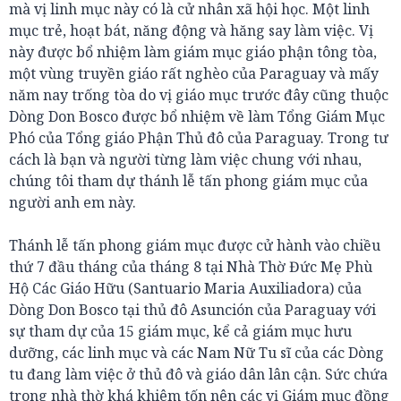
mà vị linh mục này có là cử nhân xã hội học. Một linh
mục trẻ, hoạt bát, năng động và hăng say làm việc. Vị
này được bổ nhiệm làm giám mục giáo phận tông tòa,
một vùng truyền giáo rất nghèo của Paraguay và mấy
năm nay trống tòa do vị giáo mục trước đây cũng thuộc
Dòng Don Bosco được bổ nhiệm về làm Tổng Giám Mục
Phó của Tổng giáo Phận Thủ đô của Paraguay. Trong tư
cách là bạn và người từng làm việc chung với nhau,
chúng tôi tham dự thánh lễ tấn phong giám mục của
người anh em này.
Thánh lễ tấn phong giám mục được cử hành vào chiều
thứ 7 đầu tháng của tháng 8 tại Nhà Thờ Đức Mẹ Phù
Hộ Các Giáo Hữu (Santuario Maria Auxiliadora) của
Dòng Don Bosco tại thủ đô Asunción của Paraguay với
sự tham dự của 15 giám mục, kể cả giám mục hưu
dưỡng, các linh mục và các Nam Nữ Tu sĩ của các Dòng
tu đang làm việc ở thủ đô và giáo dân lân cận. Sức chứa
trong nhà thờ khá khiêm tốn nên các vị Giám mục đồng