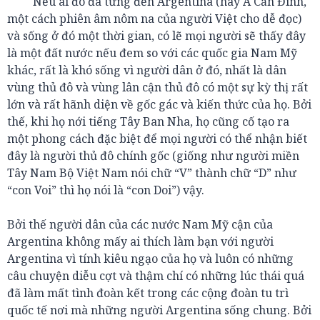
Nếu ai đó đã từng đến Argentina (hay Á Căn Đình,
một cách phiên âm nôm na của người Việt cho dễ đọc)
và sống ở đó một thời gian, có lẽ mọi người sẽ thấy đây
là một đất nước nếu đem so với các quốc gia Nam Mỹ
khác, rất là khó sống vì người dân ở đó, nhất là dân
vùng thủ đô và vùng lân cận thủ đô có một sự kỳ thị rất
lớn và rất hãnh diện về gốc gác và kiến thức của họ. Bởi
thế, khi họ nới tiếng Tây Ban Nha, họ cũng cố tạo ra
một phong cách đặc biệt để mọi người có thể nhận biết
đây là người thủ đô chính gốc (giống như người miền
Tây Nam Bộ Việt Nam nói chữ “V” thành chữ “D” như
“con Voi” thì họ nói là “con Doi”) vậy.
Bởi thế người dân của các nước Nam Mỹ cận của
Argentina không mấy ai thích làm bạn với người
Argentina vì tính kiêu ngạo của họ và luôn có những
câu chuyện diễu cợt và thậm chí có những lúc thái quá
đã làm mất tình đoàn kết trong các cộng đoàn tu trì
quốc tế nơi mà những người Argentina sống chung. Bởi