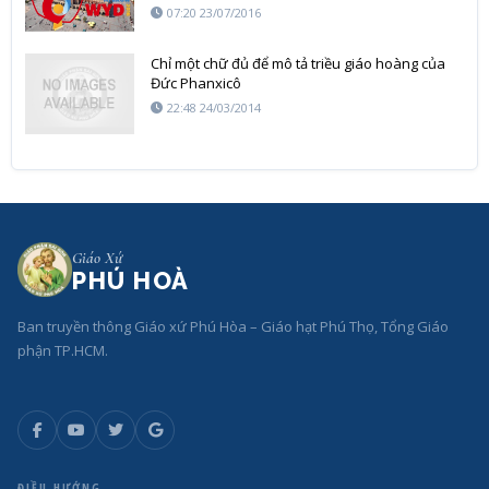
07:20 23/07/2016
Chỉ một chữ đủ để mô tả triều giáo hoàng của
Đức Phanxicô
22:48 24/03/2014
Giáo Xứ
PHÚ HOÀ
Ban truyền thông Giáo xứ Phú Hòa – Giáo hạt Phú Thọ, Tổng Giáo
phận TP.HCM.
ĐIỀU HƯỚNG