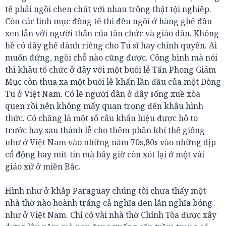
tế phải ngồi chen chút với nhau trông thật tội nghiệp.
Còn các linh mục đồng tế thì đều ngồi ở hàng ghế đầu
xen lẫn với người thân của tân chức và giáo dân. Không
hề có dãy ghế dành riêng cho Tu sĩ hay chính quyền. Ai
muốn đứng, ngồi chỗ nào cũng được. Công bình mà nói
thì khâu tổ chức ở đây với một buổi lễ Tấn Phong Giám
Mục còn thua xa một buổi lễ khấn lần đầu của một Dòng
Tu ở Việt Nam. Có lẽ người dân ở đây sống xuề xòa
quen rồi nên không mấy quan trọng đến khâu hình
thức. Có chăng là một số câu khẩu hiệu được hô to
trước hay sau thánh lễ cho thêm phần khí thế giống
như ở Việt Nam vào những năm 70s,80s vào những dịp
cổ động hay mít-tin mà bây giờ còn xót lại ở một vài
giáo xứ ở miền Bắc.
Hình như ở khắp Paraguay chúng tôi chưa thấy một
nhà thờ nào hoành tráng cả nghĩa đen lẫn nghĩa bóng
như ở Việt Nam. Chỉ có vài nhà thờ Chính Tòa được xây