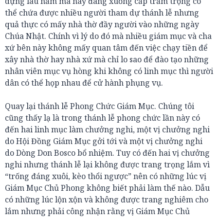
dựng lâu năm mà nay đang xuống cấp trầm trọng có
thể chứa được nhiều người tham dự thánh lễ nhưng
quả thực có mấy nhà thờ đầy người vào những ngày
Chúa Nhật. Chính vì lý do đó mà nhiều giám mục và cha
xứ bên này không mấy quan tâm đến việc chạy tiền để
xây nhà thờ hay nhà xứ mà chỉ lo sao để đào tạo những
nhân viên mục vụ hòng khi không có linh mục thì người
dân có thể họp nhau để cử hành phụng vụ.
Quay lại thánh lễ Phong Chức Giám Mục. Chúng tôi
cũng thấy lạ là trong thánh lễ phong chức lần này có
đến hai linh mục làm chưởng nghi, một vị chưởng nghi
do Hội Đồng Giám Mục gởi tới và một vị chưởng nghi
do Dòng Don Bosco bổ nhiệm. Tuy có đến hai vị chưởng
nghi nhưng thánh lễ lại không được trang trọng lắm vì
“trống đáng xuôi, kèo thổi ngược” nên có những lúc vị
Giám Mục Chủ Phong không biết phải làm thế nào. Dẫu
có những lúc lộn xộn và không được trang nghiêm cho
lắm nhưng phải công nhận rằng vị Giám Mục Chủ