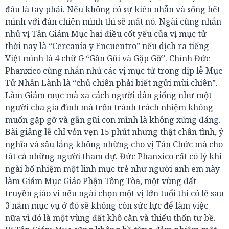
đâu là tay phải. Nếu không có sự kiên nhẫn và sống hết
mình với đàn chiên mình thì sẽ mất nó. Ngài cũng nhắn
nhủ vị Tân Giám Mục hai điều cốt yếu của vị mục tử
thời nay là “Cercanía y Encuentro” nếu dịch ra tiếng
Việt mình là 4 chữ G “Gần Gũi và Gặp Gỡ”. Chính Đức
Phanxico cũng nhắn nhủ các vị mục tử trong dịp lễ Mục
Tử Nhân Lành là “chủ chiên phải biết ngửi mùi chiên”.
Làm Giám mục mà xa cách người dân giống như một
người cha gia đình mà trốn tránh trách nhiệm không
muốn gặp gỡ và gẫn gũi con mình là không xứng đáng.
Bài giảng lễ chỉ vỏn vẹn 15 phút nhưng thật chân tình, ý
nghĩa và sâu lắng không những cho vị Tân Chức mà cho
tât cả những người tham dự. Đức Phanxico rất có lý khi
ngài bổ nhiệm một linh mục trẻ như người anh em này
làm Giám Mục Giáo Phận Tông Tòa, một vùng đất
truyền giáo vì nếu ngài chọn một vị lớn tuổi thì có lẽ sau
3 năm mục vụ ở đó sẽ không còn sức lực để làm việc
nữa vì đó là một vùng đất khô cằn và thiếu thốn tư bề.