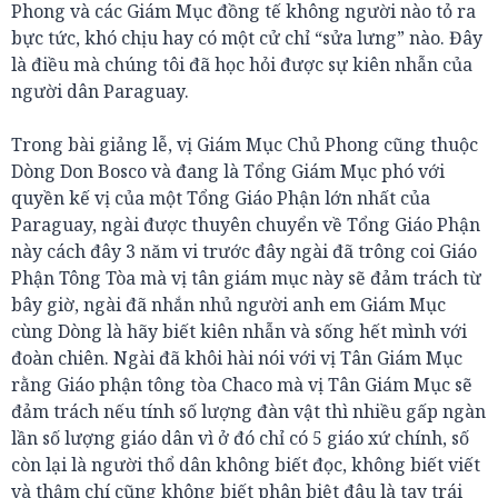
Phong và các Giám Mục đồng tế không người nào tỏ ra
bực tức, khó chịu hay có một cử chỉ “sửa lưng” nào. Đây
là điều mà chúng tôi đã học hỏi được sự kiên nhẫn của
người dân Paraguay.
Trong bài giảng lễ, vị Giám Mục Chủ Phong cũng thuộc
Dòng Don Bosco và đang là Tổng Giám Mục phó với
quyền kế vị của một Tổng Giáo Phận lớn nhất của
Paraguay, ngài được thuyên chuyển về Tổng Giáo Phận
này cách đây 3 năm vi trước đây ngài đã trông coi Giáo
Phận Tông Tòa mà vị tân giám mục này sẽ đảm trách từ
bây giờ, ngài đã nhắn nhủ người anh em Giám Mục
cùng Dòng là hãy biết kiên nhẫn và sống hết mình với
đoàn chiên. Ngài đã khôi hài nói với vị Tân Giám Mục
rằng Giáo phận tông tòa Chaco mà vị Tân Giám Mục sẽ
đảm trách nếu tính số lượng đàn vật thì nhiều gấp ngàn
lần số lượng giáo dân vì ở đó chỉ có 5 giáo xứ chính, số
còn lại là người thổ dân không biết đọc, không biết viết
và thậm chí cũng không biết phân biệt đâu là tay trái