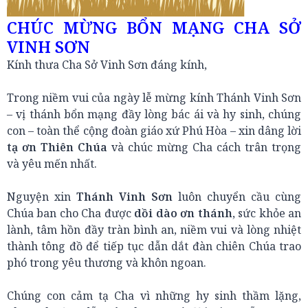
CHÚC MỪNG BỔN MẠNG CHA SỞ
VINH SƠN
Kính thưa Cha Sở Vinh Sơn đáng kính,
Trong niềm vui của ngày lễ mừng kính Thánh Vinh Sơn
– vị thánh bổn mạng đầy lòng bác ái và hy sinh, chúng
con – toàn thể cộng đoàn giáo xứ Phú Hòa – xin dâng lời
tạ ơn Thiên Chúa
và chúc mừng Cha cách trân trọng
và yêu mến nhất.
Nguyện xin
Thánh Vinh Sơn
luôn chuyển cầu cùng
Chúa ban cho Cha được
dồi dào ơn thánh
, sức khỏe an
lành, tâm hồn đầy tràn bình an, niềm vui và lòng nhiệt
thành tông đồ để tiếp tục dẫn dắt đàn chiên Chúa trao
phó trong yêu thương và khôn ngoan.
Chúng con cảm tạ Cha vì những hy sinh thầm lặng,