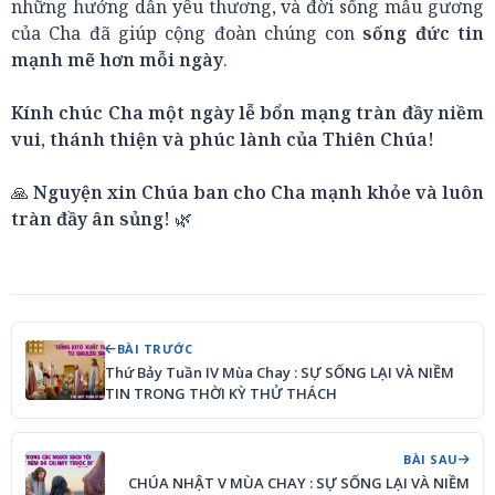
những hướng dẫn yêu thương, và đời sống mẫu gương
của Cha đã giúp cộng đoàn chúng con
sống đức tin
mạnh mẽ hơn mỗi ngày
.
Kính chúc Cha một ngày lễ bổn mạng tràn đầy niềm
vui, thánh thiện và phúc lành của Thiên Chúa!
🙏
Nguyện xin Chúa ban cho Cha mạnh khỏe và luôn
tràn đầy ân sủng!
🌿
BÀI TRƯỚC
Thứ Bảy Tuần IV Mùa Chay : SỰ SỐNG LẠI VÀ NIỀM
TIN TRONG THỜI KỲ THỬ THÁCH
BÀI SAU
CHÚA NHẬT V MÙA CHAY : SỰ SỐNG LẠI VÀ NIỀM