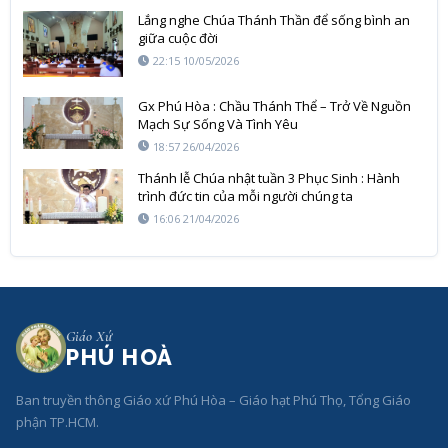
Lắng nghe Chúa Thánh Thần để sống bình an
giữa cuộc đời
22:15 10/05/2026
Gx Phú Hòa : Chầu Thánh Thể – Trở Về Nguồn
Mạch Sự Sống Và Tình Yêu
18:57 26/04/2026
Thánh lễ Chúa nhật tuần 3 Phục Sinh : Hành
trình đức tin của mỗi người chúng ta
16:06 21/04/2026
Giáo Xứ
PHÚ HOÀ
Ban truyền thông Giáo xứ Phú Hòa – Giáo hạt Phú Thọ, Tổng Giáo
phận TP.HCM.