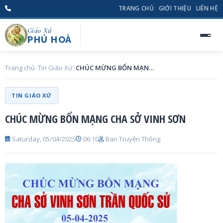
TRANG CHỦ
GIỚI THIỆU
LIÊN HỆ
Giáo Xứ
PHÚ HOÀ
Trang chủ
Tin Giáo Xứ
CHÚC MỪNG BỔN MẠNG CHA SỞ VINH SƠN
TIN GIÁO XỨ
CHÚC MỪNG BỔN MẠNG CHA SỞ VINH SƠN
Saturday, 05/04/2025
06:10
Ban Truyền Thông