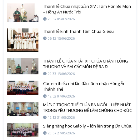
Thánh lễ Chúa nhật tuần XIV : Tâm Hồn Bé Mọn
– Hồng Ân Nước Trời
20:57 05/07/2026
Thánh lễ kính Thánh Tâm Chúa Giêsu
06:13 15/06/2026
THÁNH LỄ CHÚA NHẬT XI : CHÚA CHẠNH LÒNG
THƯƠNG VÀ SAI CÁC MÔN ĐỆ RA ĐI
22:33 13/06/2026
Các em thiếu nhi lần đầu lãnh nhận Hồng Ân
Thánh Thể
12:52 07/06/2026
MỪNG TRỌNG THỂ CHÚA BA NGÔI – HIỆP NHẤT
TRONG YÊU THƯƠNG ĐỂ LÀM CHỨNG CHO ĐỨC
TIN
12:13 31/05/2026
Siêng năng học Giáo lý – lớn lên trong Ơn Chúa.
20:57 27/05/2026