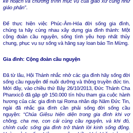
kế hoạch và chương trình mục vụ của giáo xứ cũng như
giáo phận”
.
Để thực hiện việc Phúc-Âm-Hóa đời sống gia đình,
chúng ta hãy cùng nhau xây dựng gia đình thành: Một
cộng đoàn cầu nguyện, sống tình yêu hợp nhất thủy
chung, phục vụ sự sống và hăng say loan báo Tin Mừng.
Gia đình: Cộng đoàn cầu nguyện
Đã từ lâu, Hội Thánh nhắc nhở các gia đình hãy sống đời
sống cầu nguyện để nuôi dưỡng và thông truyền đức tin.
Mới đây, vào c
hiều thứ B
ả
y 26
/10/2013
, Đức Thánh Cha
Phanxicô đã gặp gỡ 150
.
000 tín hữu tham gia cuộc hành
hương của các gia đình tại Roma nhân dịp Năm Đức Tin,
ngài đã nhắc gia đình cần phải sống đời sống cầu
nguyện:
“Chúa Giêsu hiện diện trong gia đình khi vợ
chồng, cha mẹ, con cái cùng cầu nguyện, và khi đó,
chính cuộc sống gia đình trở thành lời kinh sống động.