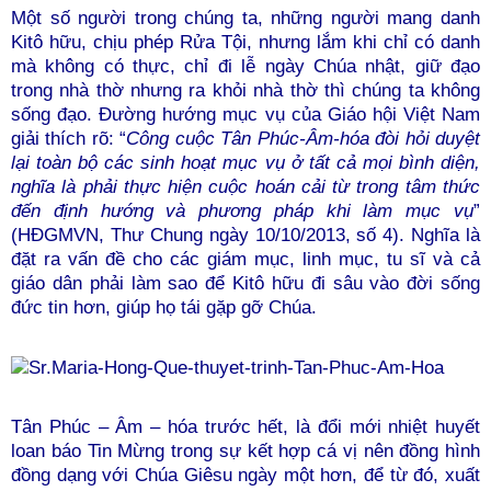
Một số người trong chúng ta, những người mang danh
Kitô hữu, chịu phép Rửa Tội, nhưng lắm khi chỉ có danh
mà không có thực, chỉ đi lễ ngày Chúa nhật, giữ đạo
trong nhà thờ nhưng ra khỏi nhà thờ thì chúng ta không
sống đạo.
Đường hướng mục vụ của Giáo hội Việt Nam
giải thích rõ:
“
Công cuộc Tân Phúc-Âm-hóa đòi hỏi duyệt
lại toàn bộ các sinh hoạt mục vụ ở tất cả mọi bình diện,
nghĩa là phải thực hiện cuộc hoán cải từ trong tâm thức
đến định hướng và phương pháp khi làm mục vụ
”
(HĐGMVN, Thư Chung ngày 10/10/2013, số 4)
. Nghĩa là
đặt ra vấn đề cho các giám mục, linh mục, tu sĩ và cả
giáo dân phải làm sao
để Kitô hữu đi sâu vào đời sống
đức tin hơn, giúp họ tái gặp gỡ Chúa.
Tân Phúc – Âm – hóa trước hết, là đổi mới nhiệt huyết
loan báo Tin Mừng trong sự kết hợp cá vị nên đồng hình
đồng dạng với Chúa Giêsu ngày một hơn, để từ đó, xuất