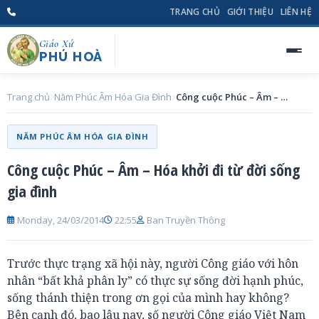
TRANG CHỦ
GIỚI THIỆU
LIÊN HỆ
Giáo Xứ
PHÚ HOÀ
Trang chủ
Năm Phúc Âm Hóa Gia Đình
Công cuộc Phúc – Âm – Hóa khởi đi từ đời sống gia đình
NĂM PHÚC ÂM HÓA GIA ĐÌNH
Công cuộc Phúc – Âm – Hóa khởi đi từ đời sống
gia đình
Monday, 24/03/2014
22:55
Ban Truyền Thông
Trước thực trạng xã hội này, người Công giáo với hôn
nhân “bất khả phân ly” có thực sự sống đời hạnh phúc,
sống thánh thiện trong ơn gọi của mình hay không?
Bên cạnh đó, bao lâu nay, số người Công giáo Việt Nam