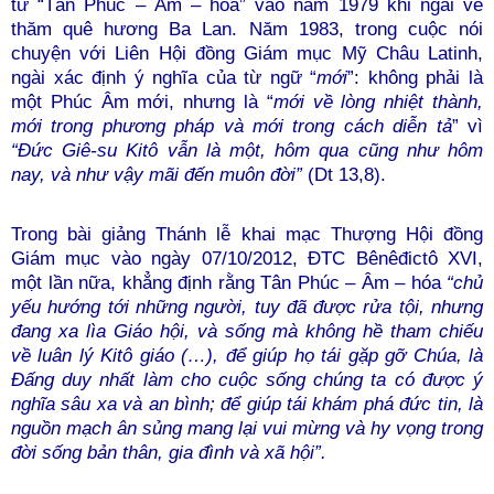
từ “Tân Phúc – Âm – hóa” vào năm 1979 khi ngài về
thăm quê hương Ba Lan. Năm 1983, trong cuộc nói
chuyện với Liên Hội đồng Giám mục Mỹ Châu Latinh,
ngài xác định ý nghĩa của từ ngữ “
mới
”: không phải là
một Phúc Âm mới, nhưng là “
mới về lòng nhiệt thành,
mới trong phương pháp và mới trong cách diễn tả
”
vì
“Đức Giê-su Kitô vẫn là một, hôm qua cũng như hôm
nay, và như vậy mãi đến muôn đời”
(Dt 13,8).
Trong bài giảng Thánh lễ khai mạc Thượng Hội đồng
Giám mục vào ngày 07/10/2012, ĐTC Bênêđictô XVI,
một lần nữa, khẳng định rằng Tân Phúc – Âm – hóa
“chủ
yếu hướng tới những người, tuy đã được rửa tội, nhưng
đang xa lìa Giáo hội, và sống mà không hề tham chiếu
về luân lý Kitô giáo (…), để giúp họ tái gặp gỡ Chúa, là
Đấng duy nhất làm cho cuộc sống chúng ta có được ý
nghĩa sâu xa và an bình; để giúp tái khám phá đức tin, là
nguồn mạch ân sủng mang lại vui mừng và hy vọng trong
đời sống bản thân, gia đình và xã hội”.