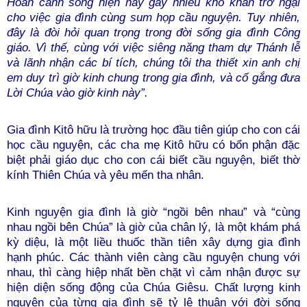
Hoàn cảnh sống hiện nay gây nhiều khó khăn trở ngại
cho việc gia đình cùng sum họp cầu nguyện. Tuy nhiên,
đây là đòi hỏi quan trọng trong đời sống gia đình Công
giáo. Vì thế, cùng với việc siêng năng tham dự Thánh lễ
và lãnh nhận các bí tích, chúng tôi tha thiết xin anh chị
em duy trì giờ kinh chung trong gia đình, và cố gắng đưa
Lời Chúa vào giờ kinh này”.
Gia đình Kitô hữu là trường học đầu tiên giúp cho con cái
học cầu nguyệ
n, các cha mẹ Kitô hữu có bổn phận đặc
biệt phải giáo dục cho con cái biết cầu nguyện, biết thờ
kính Thiên Chúa và yêu mến tha nhân.
Kinh nguyện gia đình là giờ “ngồi bên nhau” và “cùng
nhau ngồi bên Chúa” là giờ của chân lý, là một khám phá
kỳ diệu, là một liều thuốc thần tiên xây dựng gia đình
hạnh phúc. Các thành viên càng cầu nguyện chung với
nhau, thì càng hiệp nhất bền chặt vì cảm nhận được sự
hiện diện sống động của Chúa Giêsu. Chất lượng kinh
nguyện của từng gia đình sẽ tỷ lệ thuận với đời sống