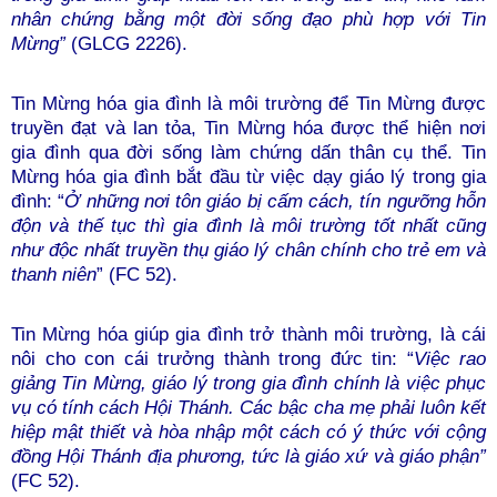
nhân chứng bằng một đời sống đạo phù hợp với Tin
Mừng”
(GLCG 2226).
Tin Mừng hóa gia đình là môi trường để Tin Mừng được
truyền đạt và lan tỏa, Tin Mừng hóa được thể hiện nơi
gia đình qua đời sống làm chứng dấn thân cụ thể. Tin
Mừng hóa gia đình bắt đầu từ việc dạy giáo lý trong gia
đình: “
Ở những nơi tôn giáo bị cấm cách, tín ngưỡng hỗn
độn và thế tục thì gia đình
là môi trường tốt nhất cũng
như độc nhất truyền thụ giáo lý chân chính cho trẻ em và
thanh niên
” (FC 52).
Tin Mừng hóa giúp gia đình trở thành môi trường, là cái
nôi cho con cái trưởng thành trong đức tin: “
Việc rao
giảng Tin Mừng, giáo lý trong
gia đình
chính là việc phục
vụ có tính cách Hội Thánh. Các bậc cha mẹ phải luôn kết
hiệp mật thiết và hòa nhập một cách có ý thức với cộng
đồng Hội Thánh địa phương, tức là giáo xứ và giáo phận”
(FC 52).