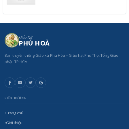
Giáo Xứ
PHÚ HOÀ
Ban truyền thông Giáo xứ Phú Hòa – Giáo hạt Phú Thọ, Tổng Giáo
phận TP.HCM.
ĐIỀU HƯỚNG
Trang chủ
Giới thiệu