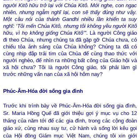
người Kitô hữu trở lại với Chúa Kitô. Mới nghe, con ngạc
nhiên, nhưng ngẫm nghĩ lại, con sẽ thấy đúng như vậy.
Một câu nói của thánh Gandhi nhiều lần khiến ta suy
nghĩ: ‘Tôi mến Chúa Kitô, nhưng tôi không yêu người Kitô
hữu, vì họ không giống Chúa Kitô’”
. Là người Công giáo
đi theo Chúa, nhưng chúng ta đã gặp gỡ Chúa chưa, có
chiếu tỏa ánh sáng của Chúa không? Chúng ta đã có
cùng nhịp đập trái tim của Chúa để cùng thao thức với
người nghèo, để nhìn ra những bất công của Giáo hội và
xã hội chưa? Tôi là người Công giáo, tôi phải làm gì
trước những vấn nạn của xã hội hôm nay?
Phúc-Âm-Hóa đời sống gia đình
Trước khi trình bày về Phúc-Âm-Hóa đời sống gia đình,
Sr. Maria Hồng Quế đã giới thiệu gợi ý mục vụ cho 12
tháng của năm tới để các gia đình, trong các cộng đoàn
giáo xứ, cùng nhau suy tư, cử hành và sống lời kêu gọi
của Hội đồng Giám mục Việt Nam, chúng tôi xin giới