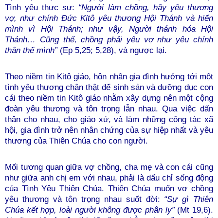
Tình yêu thực sự:
“Người làm chồng, hãy yêu thương
vợ, như chính Đức Kitô yêu thương Hội Thánh và hiến
mình vì Hội Thánh; như vậy, Người thánh hóa Hội
Thánh… Cũng thế, chồng phải yêu vợ như yêu chính
thân thể mình”
(Ep 5,25; 5,28), và ngược lại.
Theo niềm tin Kitô giáo, hôn nhân gia đình hướng tới một
tình yêu thương chân thật để sinh sản và dưỡng dục con
cái theo niềm tin Kitô giáo nhằm xây dựng nên một cộng
đoàn yêu thương và tôn trọng lẫn nhau. Qua việc dấn
thân cho nhau, cho giáo xứ, và làm những công tác xã
hội, gia đình trở nên nhân chứng của sự hiệp nhất và yêu
thương của Thiên Chúa cho con người.
Mối tương quan giữa vợ chồng, cha mẹ và con cái cũng
như giữa anh chị em với nhau, phải là dấu chỉ sống động
của Tình Yêu Thiên Chúa. Thiên Chúa muốn vợ chồng
yêu thương và tôn trọng nhau suốt đời:
“Sự gì Thiên
Chúa kết hợp, loài người không được phân ly”
(Mt 19,6).