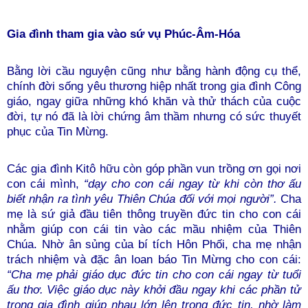
Gia đình tham gia vào sứ vụ Phúc-Âm-Hóa
Bằng lời cầu nguyện cũng như bằng hành động cụ thể,
chính đời sống yêu thương hiệp nhất trong gia đình Công
giáo, ngay giữa những khó khăn và thử thách của cuộc
đời, tự nó đã là lời chứng âm thầm nhưng có sức thuyết
phục của Tin Mừng.
Các gia đình Kitô hữu còn góp phần vun trồng ơn gọi nơi
con cái mình,
“dạy cho con cái ngay từ khi còn thơ ấu
biết nhận ra tình yêu Thiên Chúa đối với mọi người”.
Cha
mẹ là sứ giả đầu tiên thông truyền đức tin cho con cái
nhằm giúp con cái tin vào các mầu nhiệm của Thiên
Chúa. Nhờ ân sủng của bí tích Hôn Phối, cha mẹ nhận
trách nhiệm và đặc ân loan báo Tin Mừng cho con cái:
“Cha mẹ phải giáo dục đức tin cho con cái ngay từ tuổi
ấu thơ. Việc giáo dục này khởi đầu ngay khi các phần tử
trong gia đình giúp nhau lớn lên trong đức tin, nhờ làm