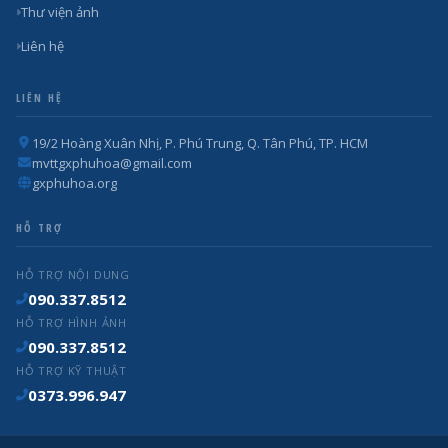
Thư viện ảnh
Liên hệ
LIÊN HỆ
19/2 Hoàng Xuân Nhị, P. Phú Trung, Q. Tân Phú, TP. HCM
mvttgxphuhoa@gmail.com
gxphuhoa.org
HỖ TRỢ
HỖ TRỢ NỘI DUNG
090.337.8512
HỖ TRỢ HÌNH ẢNH
090.337.8512
HỖ TRỢ KỸ THUẬT
0373.996.947