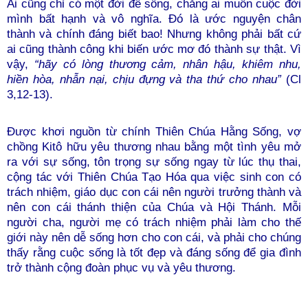
Ai cũng chỉ có một đời để sống, chẳng ai muốn cuộc đời
mình bất hạnh và vô nghĩa. Đó là ước nguyện chân
thành và chính đáng biết bao! Nhưng không phải bất cứ
ai cũng thành công khi biến ước mơ đó thành sự thật. Vì
vậy,
“hãy có lòng thương cảm, nhân hậu, khiêm nhu,
hiền hòa, nhẫn nại, chịu đựng và tha thứ cho nhau”
(Cl
3,12-13).
Được khơi nguồn từ chính Thiên Chúa Hằng Sống, vợ
chồng Kitô hữu yêu thương nhau bằng một tình yêu mở
ra với sự sống, tôn trọng sự sống ngay từ lúc thụ thai,
cộng tác với Thiên Chúa Tạo Hóa qua việc sinh con có
trách nhiệm, giáo dục con cái nên người trưởng thành và
nên con cái thánh thiện của Chúa và Hội Thánh. Mỗi
người cha, người mẹ có trách nhiệm phải làm cho thế
giới này nên dễ sống hơn cho con cái, và phải cho chúng
thấy rằng cuộc sống là tốt đẹp và đáng sống để gia đình
trở thành cộng đoàn phục vụ và yêu thương.