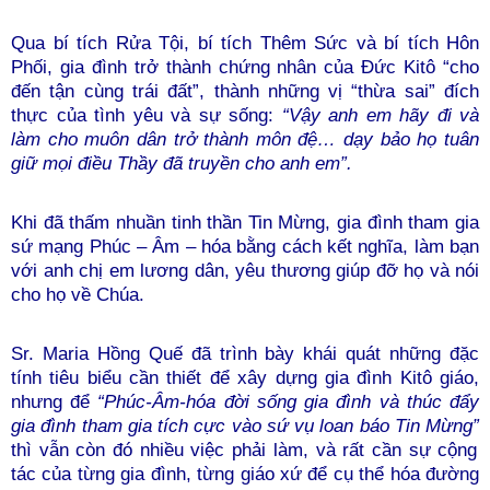
Qua bí tích Rửa Tội, bí tích Thêm Sức và bí tích Hôn
Phối, gia đình trở thành chứng nhân của Đức Kitô “cho
đến tận cùng trái đất”, thành những vị “thừa sai” đích
thực của tình yêu và sự sống:
“Vậy anh em hãy đi và
làm cho muôn dân trở thành môn đệ… dạy bảo họ tuân
giữ mọi điều Thầy đã truyền cho anh em”.
Khi đã thấm nhuần tinh thần Tin Mừng, gia đình tham gia
sứ mạng Phúc – Âm – hóa bằng cách kết nghĩa, làm bạn
với anh chị em lương dân, yêu thương giúp đỡ họ và nói
cho họ về Chúa.
Sr. Maria Hồng Quế đã trình bày khái quát những đặc
tính tiêu biểu cần thiết để xây dựng gia đình Kitô giáo,
nhưng để
“
Phúc-Âm-hóa đời sống gia đình và thúc đẩy
gia đình tham gia tích cực vào sứ vụ loan báo Tin Mừng”
thì vẫn còn đó nhiều việc phải làm, và rất cần sự cộng
tác của từng gia đình, từng giáo xứ để cụ thể hóa đường