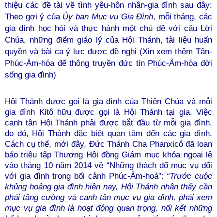
thiệu các đề tài về tình yêu-hôn nhân-gia đình sau đây:
Theo gợi ý của
Ủy ban Mục vụ Gia Đình
, mỗi tháng, các
gia đình học hỏi và thực hành một chủ đề với câu Lời
Chúa, những điểm giáo lý của Hội Thánh, tài liệu huấn
quyền và bài ca ý lực được đề nghị (Xin xem thêm
Tân-
Phúc-Âm-hóa để thông truyền đức tin Phúc-Âm-hóa đời
sống gia đình
)
Hội Thánh được gọi là gia đình của Thiên Chúa và mỗi
gia đình Kitô hữu được gọi là Hội Thánh tại gia. Việc
canh tân Hội Thánh phải được bắt đầu từ mỗi gia đình,
do đó, Hội Thánh đặc biệt quan tâm đến các gia đình.
Cách cụ thể, mới đây, Đức Thánh Cha Phanxicô đã loan
báo triệu tập Thượng Hội đồng Giám mục khóa ngoại lệ
vào tháng 10 năm 2014 về “Những thách đố mục vụ đối
với gia đình trong bối cảnh Phúc-Âm-hoá”:
“Trước cuộc
khủng hoảng gia đình hiện nay, Hội Thánh nhận thấy cần
phải tăng cường và canh tân mục vụ gia đình, phải xem
mục vụ gia đình là hoạt động quan trọng, nối kết những