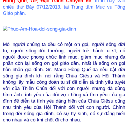
Hồng Quế, OP, Đặc trách Chuyên đề
,
trình bày vào
chiều thứ Bảy 07/12/2013, tại Trung tâm Mục vụ Tổng
Giáo phận.
Mỗi người chúng ta đều có một ơn gọi, người sống đời
tu, người sống đời thường, người trở thành tu sĩ, có
người được phong chức linh mục, giám mục nhưng đa
phần còn lại sống ơn gọi giáo dân, nhất là sống ơn gọi
hôn nhân gia đình. Sr. Maria Hồng Quế đã nêu bật đời
sống gia đình khi nói rằng Chúa Giêsu và Hội Thánh
không lấy mẫu cộng đoàn tu sĩ để diễn tả tình yêu tuyệt
vời của Thiên Chúa đối với con người nhưng đã dùng
hình ảnh tình yêu của đôi vợ chồng và tình yêu của gia
đình để diễn tả tình yêu dâng hiến của Chúa Giêsu cũng
như tình yêu của Hội Thánh đối với con người. Chính
trong đời sống gia đình, có sự hy sinh, có sự dâng hiến
cho nhau và có khi chết đi cho nhau.