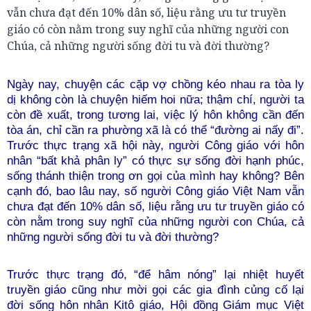
vẫn chưa đạt đến 10% dân số, liệu rằng ưu tư truyền
giáo có còn nằm trong suy nghĩ của những người con
Chúa, cả những người sống đời tu và đời thường?
Ngày nay, chuyện các cặp vợ chồng kéo nhau ra tòa ly
dị không còn là chuyện hiếm hoi nữa; thậm chí, người ta
còn đề xuất, trong tương lai, việc lý hôn không cần đến
tòa án, chỉ cần ra phường xã là có thể “đường ai nấy đi”.
Trước thực trạng xã hội này, người Công giáo với hôn
nhân “bất khả phân ly” có thực sự sống đời hạnh phúc,
sống thánh thiện trong ơn gọi của mình hay không? Bên
cạnh đó, bao lâu nay, số người Công giáo Việt Nam vẫn
chưa đạt đến 10% dân số, liệu rằng ưu tư truyền giáo có
còn nằm trong suy nghĩ của những người con Chúa, cả
những người sống đời tu và đời thường?
Trước thực trạng đó, “để hâm nóng” lại nhiệt huyết
truyền giáo cũng như mời gọi các gia đình củng cố lại
đời sống hôn nhân Kitô giáo, Hội đồng Giám mục Việt