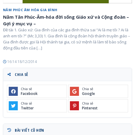
NĂM PHÚC ÂM HÓA GIA ĐÌNH
Năm Tân Phúc-Âm-hóa đời sống Giáo xứ và Cộng đoàn –
Gợi ý mục vụ –
Đề tài 1. Giáo xứ: Gia đình của các gia đình thừa sai “Ai là mẹ tôi ? Ai là
anh em tôi ?” (Mc 3,33) 1. Gia đình là cộng đoàn hội thánh truyền giáo –
Gia đình được gọi là Hội thánh tại gia, có sứ mệnh là làm tế bào sống
động đầu tiên của […]
16:14 18/12/2014
CHIA SẺ
Chia sẻ
Chia sẻ
Facebook
Google
Chia sẻ
Chia sẻ
Twitter
Pinterest
BÀI VIẾT CŨ HƠN