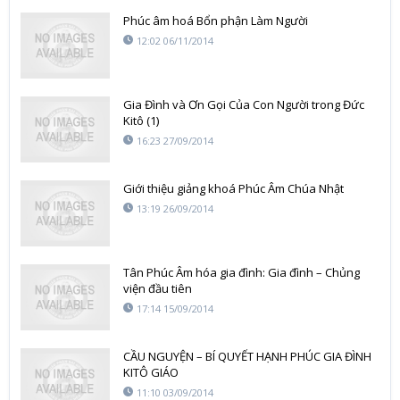
Phúc âm hoá Bổn phận Làm Người
12:02 06/11/2014
Gia Đình và Ơn Gọi Của Con Người trong Đức
Kitô (1)
16:23 27/09/2014
Giới thiệu giảng khoá Phúc Âm Chúa Nhật
13:19 26/09/2014
Tân Phúc Âm hóa gia đình: Gia đình – Chủng
viện đầu tiên
17:14 15/09/2014
CẦU NGUYỆN – BÍ QUYẾT HẠNH PHÚC GIA ĐÌNH
KITÔ GIÁO
11:10 03/09/2014