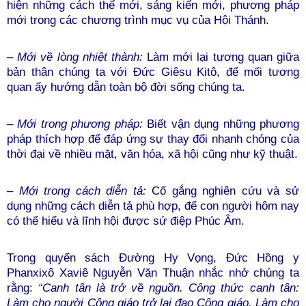
hiện những cách thế mới, sáng kiến mới, phương pháp
mới trong các chương trình mục vụ của Hội Thánh.
– Mới về lòng nhiệt thành:
Làm mới lại tương quan giữa
bản thân chúng ta với Đức Giêsu Kitô, để mối tương
quan ấy hướng dẫn toàn bộ đời sống chúng ta.
– Mới trong phương pháp:
Biết vận dụng những phương
pháp thích hợp để đáp ứng sự thay đổi nhanh chóng của
thời đại về nhiều mặt, văn hóa, xã hội cũng như kỹ thuật.
– Mới trong cách diễn tả:
Cố gắng nghiên cứu và sử
dụng những cách diễn tả phù hợp, để con người hôm nay
có thể hiểu và lĩnh hội được sứ điệp Phúc Âm.
Trong quyển sách Đường Hy Vọng, Đức Hồng y
Phanxixô Xaviê Nguyễn Văn Thuận nhắc nhở chúng ta
rằng:
“Canh tân là trở về nguồn. Công thức canh tân:
Làm cho người Công giáo trở lại đạo Công giáo. Làm cho