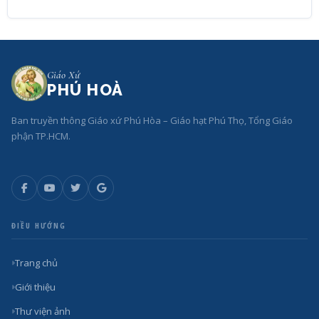
Giáo Xứ
PHÚ HOÀ
Ban truyền thông Giáo xứ Phú Hòa – Giáo hạt Phú Thọ, Tổng Giáo
phận TP.HCM.
ĐIỀU HƯỚNG
Trang chủ
Giới thiệu
Thư viện ảnh