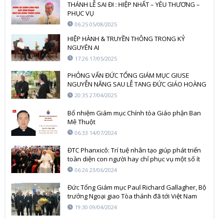
THÁNH LỄ SAI ĐI : HIỆP NHẤT – YÊU THƯƠNG –
PHỤC VỤ
06:25 05/08/2025
HIỆP HÀNH & TRUYỀN THÔNG TRONG KỶ
NGUYÊN AI
17:26 17/05/2025
PHỎNG VẤN ĐỨC TỔNG GIÁM MỤC GIUSE
NGUYỄN NĂNG SAU LỄ TANG ĐỨC GIÁO HOÀNG
PHANXICÔ
20:35 27/04/2025
Bổ nhiệm Giám mục Chính tòa Giáo phận Ban
Mê Thuột
06:33 14/07/2024
ĐTC Phanxicô: Trí tuệ nhân tạo giúp phát triển
toàn diện con người hay chỉ phục vụ một số ít
bất chấp nguy hiểm?
06:26 23/06/2024
Đức Tổng Giám mục Paul Richard Gallagher, Bộ
trưởng Ngoại giao Tòa thánh đã tới Việt Nam
19:30 09/04/2024