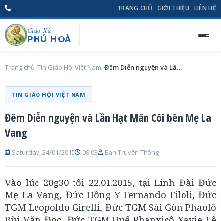
TRANG CHỦ
GIỚI THIỆU
LIÊN HỆ
Giáo Xứ
PHÚ HOÀ
Trang chủ
Tin Giáo Hội Việt Nam
Đêm Diễn nguyện và Lần Hạt Mân Côi bên Mẹ La Vang
TIN GIÁO HỘI VIỆT NAM
Đêm Diễn nguyện và Lần Hạt Mân Côi bên Mẹ La
Vang
Saturday, 24/01/2015
08:03
Ban Truyền Thông
Vào lúc 20g30 tối 22.01.2015, tại Linh Đài Đức
Mẹ La Vang, Đức Hồng Y Fernando Filoli, Đức
TGM Leopoldo Girelli, Đức TGM Sài Gòn Phaolô
Bùi Văn Đọc, Đức TGM Huế Phanxicô Xavie Lê