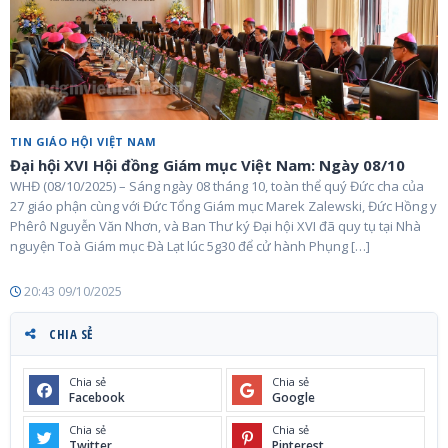
TIN GIÁO HỘI VIỆT NAM
Đại hội XVI Hội đồng Giám mục Việt Nam: Ngày 08/10
WHĐ (08/10/2025) – Sáng ngày 08 tháng 10, toàn thể quý Đức cha của
27 giáo phận cùng với Đức Tổng Giám mục Marek Zalewski, Đức Hồng y
Phêrô Nguyễn Văn Nhơn, và Ban Thư ký Đại hội XVI đã quy tụ tại Nhà
nguyện Toà Giám mục Đà Lạt lúc 5g30 để cử hành Phụng […]
20:43 09/10/2025
CHIA SẺ
Chia sẻ
Chia sẻ
Facebook
Google
Chia sẻ
Chia sẻ
Twitter
Pinterest