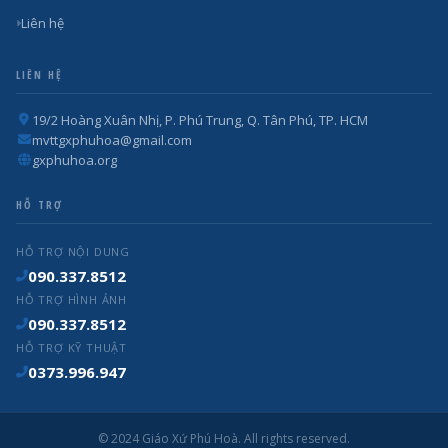
Liên hệ
LIÊN HỆ
19/2 Hoàng Xuân Nhị, P. Phú Trung, Q. Tân Phú, TP. HCM
mvttgxphuhoa@gmail.com
gxphuhoa.org
HỖ TRỢ
HỖ TRỢ NỘI DUNG
090.337.8512
HỖ TRỢ HÌNH ẢNH
090.337.8512
HỖ TRỢ KỸ THUẬT
0373.996.947
© 2024 Giáo Xứ Phú Hoà. All rights reserved.