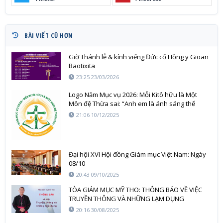
BÀI VIẾT CŨ HƠN
Giờ Thánh lễ & kính viếng Đức cố Hồng y Gioan
Baotixita
23:25 23/03/2026
Logo Năm Mục vụ 2026: Mỗi Kitô hữu là Một
Môn đệ Thừa sai: “Anh em là ánh sáng thế
gian” (Mt 5,14)
21:06 10/12/2025
Đại hội XVI Hội đồng Giám mục Việt Nam: Ngày
08/10
20:43 09/10/2025
TÒA GIÁM MỤC MỸ THO: THÔNG BÁO VỀ VIỆC
TRUYỀN THÔNG VÀ NHỮNG LẠM DỤNG
20:16 30/08/2025