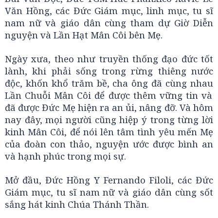
Văn Hồng, các Đức Giám mục, linh mục, tu sĩ
nam nữ và giáo dân cùng tham dự Giờ Diễn
nguyện và Lần Hạt Mân Côi bên Mẹ.
Ngày xưa, theo như truyền thống đạo đức tốt
lành, khi phải sống trong rừng thiêng nước
độc, khốn khổ trăm bề, cha ông đã cùng nhau
Lần Chuỗi Mân Côi để được thêm vững tin và
đã được Đức Mẹ hiện ra an ủi, nâng đỡ. Và hôm
nay đây, mọi người cũng hiệp ý trong từng lời
kinh Mân Côi, để nói lên tâm tình yêu mến Mẹ
của đoàn con thảo, nguyện ước được bình an
và hạnh phúc trong mọi sự.
Mở đầu, Đức Hồng Y Fernando Filoli, các Đức
Giám mục, tu sĩ nam nữ và giáo dân cùng sốt
sắng hát kinh Chúa Thánh Thần.