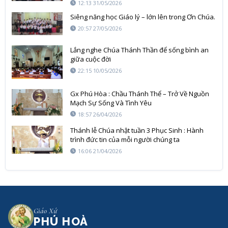
TIN
12:13 31/05/2026
Siêng năng học Giáo lý – lớn lên trong Ơn Chúa.
20:57 27/05/2026
Lắng nghe Chúa Thánh Thần để sống bình an
giữa cuộc đời
22:15 10/05/2026
Gx Phú Hòa : Chầu Thánh Thể – Trở Về Nguồn
Mạch Sự Sống Và Tình Yêu
18:57 26/04/2026
Thánh lễ Chúa nhật tuần 3 Phục Sinh : Hành
trình đức tin của mỗi người chúng ta
16:06 21/04/2026
Giáo Xứ
PHÚ HOÀ