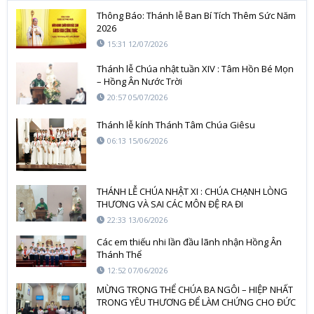
Thông Báo: Thánh lễ Ban Bí Tích Thêm Sức Năm
2026
15:31 12/07/2026
Thánh lễ Chúa nhật tuần XIV : Tâm Hồn Bé Mọn
– Hồng Ân Nước Trời
20:57 05/07/2026
Thánh lễ kính Thánh Tâm Chúa Giêsu
06:13 15/06/2026
THÁNH LỄ CHÚA NHẬT XI : CHÚA CHẠNH LÒNG
THƯƠNG VÀ SAI CÁC MÔN ĐỆ RA ĐI
22:33 13/06/2026
Các em thiếu nhi lần đầu lãnh nhận Hồng Ân
Thánh Thể
12:52 07/06/2026
MỪNG TRỌNG THỂ CHÚA BA NGÔI – HIỆP NHẤT
TRONG YÊU THƯƠNG ĐỂ LÀM CHỨNG CHO ĐỨC