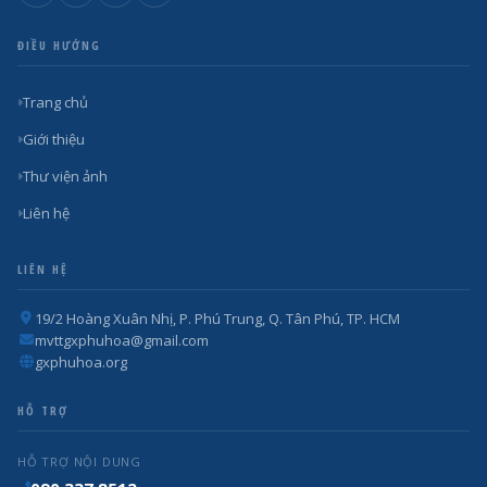
ĐIỀU HƯỚNG
Trang chủ
Giới thiệu
Thư viện ảnh
Liên hệ
LIÊN HỆ
19/2 Hoàng Xuân Nhị, P. Phú Trung, Q. Tân Phú, TP. HCM
mvttgxphuhoa@gmail.com
gxphuhoa.org
HỖ TRỢ
HỖ TRỢ NỘI DUNG