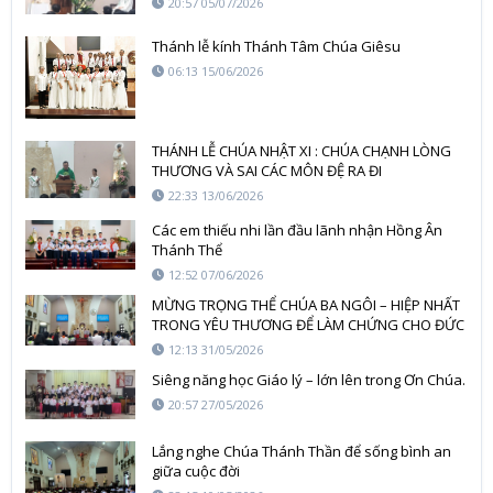
20:57 05/07/2026
Thánh lễ kính Thánh Tâm Chúa Giêsu
06:13 15/06/2026
THÁNH LỄ CHÚA NHẬT XI : CHÚA CHẠNH LÒNG
THƯƠNG VÀ SAI CÁC MÔN ĐỆ RA ĐI
22:33 13/06/2026
Các em thiếu nhi lần đầu lãnh nhận Hồng Ân
Thánh Thể
12:52 07/06/2026
MỪNG TRỌNG THỂ CHÚA BA NGÔI – HIỆP NHẤT
TRONG YÊU THƯƠNG ĐỂ LÀM CHỨNG CHO ĐỨC
TIN
12:13 31/05/2026
Siêng năng học Giáo lý – lớn lên trong Ơn Chúa.
20:57 27/05/2026
Lắng nghe Chúa Thánh Thần để sống bình an
giữa cuộc đời