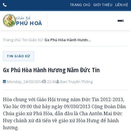
TRANG CHỦ
GIỚI THIỆU
LIÊN HỆ
Giáo Xứ
PHÚ HOÀ
Trang chủ
Tin Giáo Xứ
Gx Phú Hòa Hành Hương Năm Đức Tin
TIN GIÁO XỨ
Gx Phú Hòa Hành Hương Năm Đức Tin
Monday, 24/03/2014
22:43
Ban Truyền Thông
Hòa chung với Giáo Hội trong năm Đức Tin 2012-2013,
Vào lúc 09:00 thứ bảy ngày 09/030/2013 Cộng Đoàn Dân
Chúa giáo xứ Phú Hòa, dẫn đầu là Cha Antôn Mai Đức
Huy chánh xứ đã tiến về giáo xứ Hòa Hưng để hành
hương.