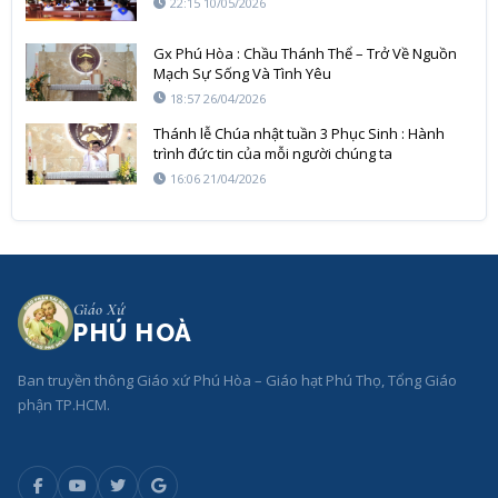
22:15 10/05/2026
Gx Phú Hòa : Chầu Thánh Thể – Trở Về Nguồn
Mạch Sự Sống Và Tình Yêu
18:57 26/04/2026
Thánh lễ Chúa nhật tuần 3 Phục Sinh : Hành
trình đức tin của mỗi người chúng ta
16:06 21/04/2026
Giáo Xứ
PHÚ HOÀ
Ban truyền thông Giáo xứ Phú Hòa – Giáo hạt Phú Thọ, Tổng Giáo
phận TP.HCM.