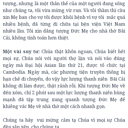
tượng, nhưng là một thân thể của một người đang sống
như chúng ta, tôi vừa mừng vừ run. Và tôi thầm thì cầu
xin Mẹ ban cho vợ tôi được khỏi bệnh vì vợ tôi mắc quá
nhiều bệnh, đã từng đi chữa tại bện viện Việt Nam
nhiều lần. Tôi xin dâng tượng Đức Mẹ cho nhà thờ Bãi
Cải, không tính toán hơn thiệt.
Một vài suy tư:
Chúa thật khôn ngoan, Chúa biết hết
mọi sự, Chúa nói với người thợ lặn và nói vào đúng
ngày mà Đại hội Asian lần thứ 21, được tổ chức tại
Cambodia. Ngày mà, các phương tiện truyền thông bị
hạn chế đi chuyển, do vậy lực lượng thanh niên Bãi Cải
không đi làm được, thật rảnh rỗi. Khi tượng Đức Mẹ về
đến xóm, chỉ 2 phút sau một lực lượng thanh niên hùng
mạnh đã tập trung xung quanh tượng Đức Mẹ để
khiêng vác Mẹ về nhà thờ một cách nhanh gọn.
Chúng ta hãy vui mừng cảm tạ Chúa vì mọi sự Chúa
đều sắp xếp cho chúng ta.