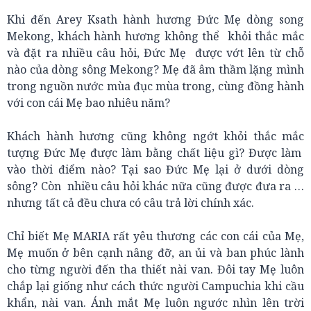
Khi đến Arey Ksath hành hương Đức Mẹ dòng song
Mekong, khách hành hương không thể khỏi thắc mắc
và đặt ra nhiều câu hỏi, Đức Mẹ được vớt lên từ chỗ
nào của dòng sông Mekong? Mẹ đã âm thầm lặng mình
trong nguồn nước mùa đục mùa trong, cùng đồng hành
với con cái Mẹ bao nhiêu năm?
Khách hành hương cũng không ngớt khỏi thắc mắc
tượng Đức Mẹ được làm bằng chất liệu gì? Được làm
vào thời điểm nào? Tại sao Đức Mẹ lại ở dưới dòng
sông? Còn nhiều câu hỏi khác nữa cũng được đưa ra …
nhưng tất cả đều chưa có câu trả lời chính xác.
Chỉ biết Mẹ MARIA rất yêu thương các con cái của Mẹ,
Mẹ muốn ở bên cạnh nâng đỡ, an ủi và ban phúc lành
cho từng người đến tha thiết nài van. Đôi tay Mẹ luôn
chắp lại giống như cách thức người Campuchia khi cầu
khẩn, nài van. Ánh mắt Mẹ luôn ngước nhìn lên trời