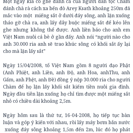
Một ngày kia có ghe đánh cá của người dân tộc Chàm
đánh chà rà cách xa bến đò Arey Ksath khoảng 250m đã
mắc vào một miếng sắt ở dưới đáy sông, anh lặn xuống
tháo gỡ chà ra, anh lấy dây buộc miếng sắt để kéo lên
ghe nhưng không thể được. Anh liền báo cho anh em
Việt Nam nuôi cá bè ở gần đấy. Anh nói “người nào cho
anh 30.000 ria anh sẽ trao khúc sông có khối sắt ấy lại
cho mà lặn lấy sắt”
Ngày 15/04/2008, tổ Việt Nam gồm 8 người đạo Phật
(Anh Phiệt, anh Liền, anh Độ, anh Hoa, anhThu, anh
Gấm, anh Phệt, anh Đề) đồng ý nộp 30.000 ria cho người
Chàm để họ lặn lấy khối sắt kiếm tiền nuôi gia đình.
Ngày đầu tiên lặn xuống họ chỉ tìm được một miếng sắt
nhỏ có chiều dài khoảng 2,5m.
Ngày hôm sau là thứ tư, 16-04-2008, họ tiếp tục bàn
luận và góp ý kiến với nhau, rồi lấy máy bơm bắn nước
xuống đáy sông khoảng 1,5m đến 2m, lúc đó họ phát