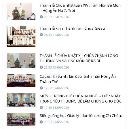
Thánh lễ Chúa nhật tuần XIV : Tâm Hồn Bé Mọn
– Hồng Ân Nước Trời
20:57 05/07/2026
Thánh lễ kính Thánh Tâm Chúa Giêsu
06:13 15/06/2026
THÁNH LỄ CHÚA NHẬT XI : CHÚA CHẠNH LÒNG
THƯƠNG VÀ SAI CÁC MÔN ĐỆ RA ĐI
22:33 13/06/2026
Các em thiếu nhi lần đầu lãnh nhận Hồng Ân
Thánh Thể
12:52 07/06/2026
MỪNG TRỌNG THỂ CHÚA BA NGÔI – HIỆP NHẤT
TRONG YÊU THƯƠNG ĐỂ LÀM CHỨNG CHO ĐỨC
TIN
12:13 31/05/2026
Siêng năng học Giáo lý – lớn lên trong Ơn Chúa.
20:57 27/05/2026