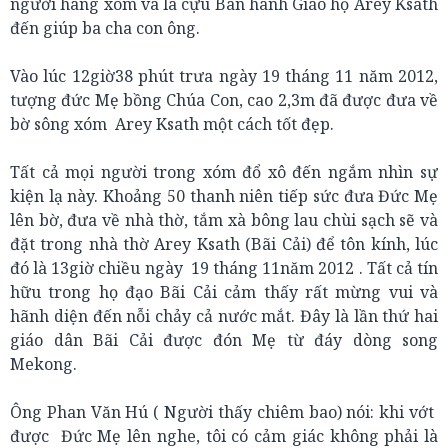
người hàng xóm và là cựu Ban hành Giáo họ Arey Ksath
đến giúp ba cha con ông.
Vào lúc 12giờ38 phút trưa ngày 19 tháng 11 năm 2012,
tượng đức Mẹ bồng Chúa Con, cao 2,3m đã được đưa về
bờ sông xóm Arey Ksath một cách tốt đẹp.
Tất cả mọi người trong xóm đổ xô đến ngắm nhìn sự
kiện lạ này. Khoảng 50 thanh niên tiếp sức đưa Đức Mẹ
lên bờ, đưa về nhà thờ, tắm xà bông lau chùi sạch sẽ và
đặt trong nhà thờ Arey Ksath (Bãi Cải) để tôn kính, lúc
đó là 13giờ chiều ngày 19 tháng 11năm 2012 . Tất cả tín
hữu trong họ đạo Bãi Cải cảm thấy rất mừng vui và
hãnh diện đến nỗi chảy cả nước mắt. Đây là lần thứ hai
giáo dân Bãi Cải được đón Mẹ từ đáy dòng song
Mekong.
Ông Phan Văn Hú ( Người thấy chiêm bao) nói: khi vớt
được Đức Mẹ lên nghe, tôi có cảm giác không phải là