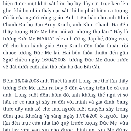
hiện được một khối sắt lớn, họ lấy dây cột trục kéo lên
ghe, khi họ nhìn thấy cục sắt thì họ phát hiện ra tượng
đó là của người công giáo. Anh Liền báo cho anh Khui
Chanh Đa họ đạo Arey Ksath, anh Khui Chanh Đa đến
thấy tượng Đức Mẹ liền nói với những thợ lặn:” Đây là
tượng Đức Mẹ MARIA” các anh đừng đập bể, đừng cưa,
để cho ban hành giáo Arey Ksath đến thỏa thuận rồi
chuộc tượng Đức Mẹ lại. Hai bên thỏa thuận đến gần
3giờ chiều ngày 16/04/2008 tượng Đức Mẹ được rước
về đặt dưới cuối nhà thờ của họ đạo Bãi Cải.
Đêm 16/04/2008 anh Thiệt là một trong các thợ lặn thấy
tượng Đức Mẹ hiện ra bay 3 đến 4 vòng trên bè cá của
anh, trong suốt đêm hôm đó, anh không thể ngủ vì sợ
hãi, sợ có nạn gì xảy ra đối với mình và gia đình. Sáng
thức dậy anh kể cho mọi người biết chuyện xảy trong
đêm qua. Khoảng 7g sáng ngày 17/04/200, 8 người thợ
lặn đến trực cửa nhà thờ quỳ trước tượng Đức Mẹ vừa
bái lạy vừa van xin cho được bình an, xin Mẹ đừng