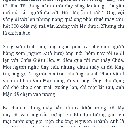
tôi lên, Tôi đang nằm dưới đáy sông Mekong, Tôi gần
nơi mà các người đã vớt Đức Mẹ lần trước”. Ông vội
vàng đi vớt lên nhưng nặng quá ông phải thuê máy cẩu
hết 300 đôla mỹ mà vẫn không vớt lên được. Nhưng chỉ
là chiêm bao.
Sáng sớm tinh mơ, ông ngồi quán cà phê của người
hàng xóm (người Kitô hữu) ông nói: hôm nay tôi sẽ đi
lặn vớt Chúa Giêsu lên, vì đêm qua tôi mơ thấy Chúa.
Mọi người nghe ông nói, nhưng chưa mấy ai đủ lòng
tin, ông gọi 2 người con trai của ông là anh Phan Văn Ì
và anh Phan Văn Mận cùng đi với ông. Ông chủ động
chỉ chỗ cho 2 con trai xuống lặn, chỉ một lát sau, anh
Mận đã chạm vào tượng.
Ba cha con dung máy bắn bùn ra khỏi tượng, rồi lấy
dây cột và dùng cẩu tượng lên. Khi đưa tượng gần lên
mặt nước ông gọi điện cho ông Nguyễn Hoành Anh là