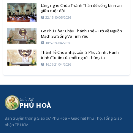
Lắng nghe Chúa Thánh Thần để sống bình an
giữa cuộc đời
22:15 10/05/2026
Gx Phú Hòa : Chầu Thánh Thể – Trở Về Nguồn
Mạch Sự Sống Và Tình Yêu
18:57 26/04/2026
Thánh lễ Chúa nhật tuần 3 Phục Sinh : Hành
trình đức tin của mỗi người chúng ta
16:06 21/04/2026
Giáo Xứ
PHÚ HOÀ
Ban truyền thông Giáo xứ Phú Hòa – Giáo hạt Phú Thọ, Tổng Giáo
phận TP.HCM.