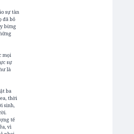
áo sự tàn
ọ đã bỏ
ấy bừng
những
c mọi
hực sự
hư là
ật ba
ea, thời
i sinh,
ời.
ượng tế
êa, vì