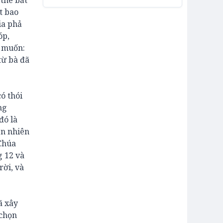
 thê bất
t bao
ia phả
óp,
a muốn:
từ bà đã
ó thói
ng
đó là
ển nhiên
 Chúa
 12 và
rời, và
ã xây
 chọn