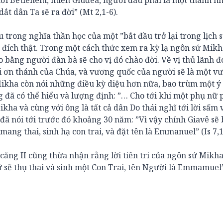
hỡi Bếtlêhem, miền Giuđêa, ngươi đâu phải là một thành n
dắt dân Ta sẽ ra đời” (Mt 2,1-6).
trong nghĩa thần học của một ”bắt đầu trở lại trong lịch s
 đích thật. Trong một cách thức xem ra kỳ lạ ngôn sứ Mik
o bằng người đàn bà sẽ cho vị đó chào đời. Về vị thủ lãnh 
với ơn thánh của Chúa, và vương quốc của người sẽ là một v
ikha còn nói những điều kỳ diệu hơn nữa, bao trùm một ý
đã có thể hiểu và lượng định: ”… Cho tới khi một phụ nữ p
kha và cùng với ông là tất cả dân Do thái nghĩ tới lời sấm
đã nói tới trước đó khoảng 30 năm: ”Vì vậy chính Giavê sẽ
ang thai, sinh hạ con trai, và đặt tên là Emmanuel” (Is 7,1
ăng II cũng thừa nhận rằng lời tiên tri của ngôn sứ Mikh
 sẽ thụ thai và sinh một Con Trai, tên Người là Emmamuel” 