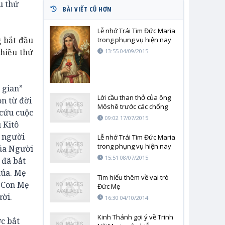
u thứ
BÀI VIẾT CŨ HƠN
Lễ nhớ Trái Tim Đức Maria
g bắt đầu
trong phụng vụ hiện nay
nhiều thứ
13:55 04/09/2015
 gian”
Lời cầu than thở của ông
n từ đời
Môshê trước các chống
 cứu cuộc
đối của dân Israel
09:02 17/07/2015
 Kitô
t người
Lễ nhớ Trái Tim Đức Maria
trong phụng vụ hiện nay
của Người
15:51 08/07/2015
 đã bắt
húa. Mẹ
Tìm hiểu thêm về vai trò
ô Con Mẹ
Đức Mẹ
ười.
16:30 04/10/2014
Kinh Thánh gợi ý về Trinh
c bắt