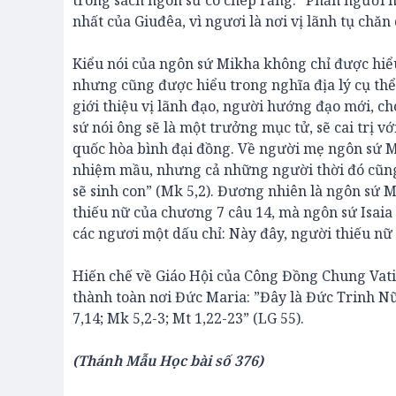
trong sách ngôn sứ có chép rằng: ”Phần ngươi 
nhất của Giuđêa, vì ngươi là nơi vị lãnh tụ chăn 
Kiểu nói của ngôn sứ Mikha không chỉ được hiểu 
nhưng cũng được hiểu trong nghĩa địa lý cụ thể
giới thiệu vị lãnh đạo, người hướng đạo mới, ch
sứ nói ông sẽ là một trưởng mục tử, sẽ cai trị 
quốc hòa bình đại đồng. Về người mẹ ngôn sứ M
nhiệm mầu, nhưng cả những người thời đó cũng 
sẽ sinh con” (Mk 5,2). Đương nhiên là ngôn sứ Mi
thiếu nữ của chương 7 câu 14, mà ngôn sứ Isaia 
các ngươi một dấu chỉ: Này đây, người thiếu nữ m
Hiến chế về Giáo Hội của Công Đồng Chung Vatic
thành toàn nơi Đức Maria: ”Đây là Đức Trinh Nữ
7,14; Mk 5,2-3; Mt 1,22-23” (LG 55).
(Thánh Mẫu Học bài số 376)