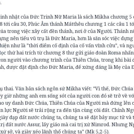
.
 Sinh nhật của Đức Trinh Nữ Maria là sách Mikha chương 5 
8 tới câu 30, Phúc Âm thánh Mátthêu chương 1 các câu 1 tới
húa trong việc xây cất đền thánh, nơi ở của Người. Thánh n
ng nên tiểu vũ trụ là Đức Maria, hơn là săn sóc việc dựng
hiện như là ”thời điểm cố định của cố vấn vĩnh cửu”, và ng
 đọc thứ hai trích từ chương 8 thư gửi giáo đoàn Roma nhấ
 con người vào chương trình của Thiên Chúa, trong khi bài 
nh, được đặt định cho Đức Maria, để xứng đáng là Mẹ của 
ụ thai. Văn bản sách ngôn sứ Mikha viết: ”Vì thế, Đức Chúa
y giờ những anh em sống sót của người con đó sẽ trở về vớ
vào uy danh Đức Chúa, Thiên Chúa của Người mà đứng lên 
ền lực Người sẽ trải rộng ra đến tận cùng cõi đất. Chính Ng
giày đạp đất nước chúng ta, chúng ta sẽ đặt bảy mục tử và
rị đất nước Assur, lấy giáo mà cai trị xứ Nimrod. Nhưng N
xứ sở, và giày xéo lãnh thổ chúng ta” (Mk 5,2-5).