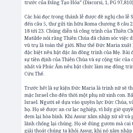
trước của Đấng Tạo Hóa” (Discorsi, 1, PG 97,810)
Các bài đọc trong thánh lễ được đề nghị cho lễ
đến câu 5, thư gửi tín hữu Roma chương 8 câu 2
18 tới 23. Chúng diễn tả công trình của Thiên C
Matilde nói rằng Thiên Chúa đã chăm sóc việc dự
vũ trụ là toàn thế giới. Như thế Đức Maria xuất 
đặc biệt nêu bật đặc ân đồng trinh của Mẹ. Bài
sự tiền định của Thiên Chúa và sự cộng tác của
nhất và Phúc Âm nêu bật chức làm mẹ đồng tri
Cứu Thế.
Trước hết là sự kiện Đức Maria là trinh nữ sẽ th
mặc Israel cho đến thời một phụ nữ sinh con. Bấ
Israel. Người sẽ dựa vào quyền lực Đức Chúa, 
họ. Họ sẽ được an cư lạc nghiệp, vì bấy giờ quy
đem lại hòa bình. Khi Assur xâm nhập xứ sở và 
lãnh chống lại chúng. Họ sẽ dùng gươm mà cai t
giải thoát chúng ta khỏi Assur, khi nó xâm nhập 