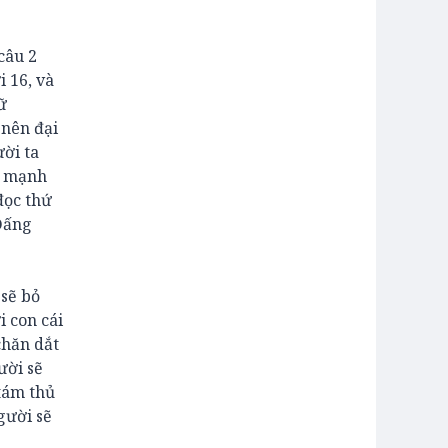
câu 2
 16, và
ữ
 nên đại
ười ta
n mạnh
đọc thứ
Đấng
 sẽ bỏ
i con cái
chăn dắt
ười sẽ
 tám thủ
gười sẽ