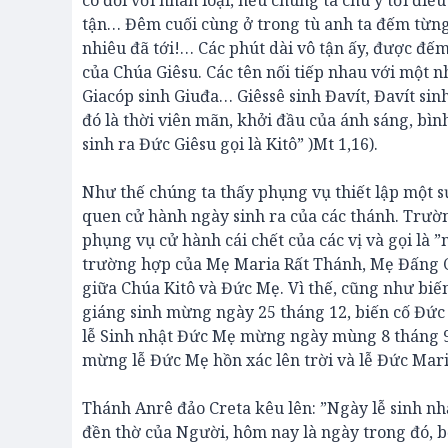
có đối với nhân loại, nếu chúng ta chú ý tới điề
tận… Đêm cuối cùng ở trong tù anh ta đếm từng 
nhiêu đã tới!… Các phút dài vô tận ấy, được đế
của Chúa Giêsu. Các tên nối tiếp nhau với một n
Giacóp sinh Giuđa… Giêssê sinh Đavít, Đavít si
đó là thời viên mãn, khởi đầu của ánh sáng, bìn
sinh ra Đức Giêsu gọi là Kitô” )Mt 1,16).
Như thế chúng ta thấy phụng vụ thiết lập một s
quen cử hành ngày sinh ra của các thánh. Trườ
phụng vụ cử hành cái chết của các vị và gọi là ”n
trường hợp của Mẹ Maria Rất Thánh, Mẹ Đấng Cứ
giữa Chúa Kitô và Đức Mẹ. Vì thế, cũng như biế
giáng sinh mừng ngày 25 tháng 12, biến cố Đứ
lễ Sinh nhật Đức Mẹ mừng ngày mùng 8 tháng 9.
mừng lễ Đức Mẹ hồn xác lên trời và lễ Đức Ma
Thánh Anrê đảo Creta kêu lên: ”Ngày lễ sinh nh
đền thờ của Người, hôm nay là ngày trong đó, bở