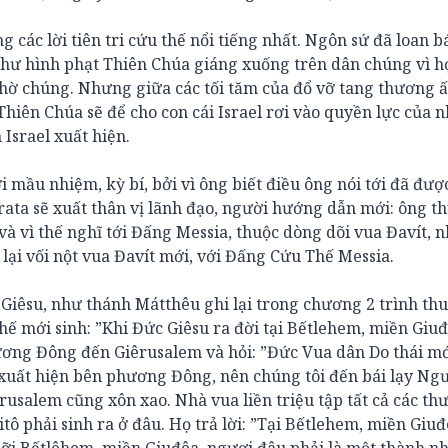
 các lời tiên tri cứu thế nổi tiếng nhất. Ngôn sứ đã loan b
hư hình phạt Thiên Chúa giáng xuống trên dân chúng vì h
n thờ chúng. Nhưng giữa các tối tăm của đổ vỡ tang thương 
Thiên Chúa sẽ để cho con cái Israel rơi vào quyền lực của 
 Israel xuất hiện.
mầu nhiệm, kỳ bí, bởi vì ông biết điều ông nói tới đã đượ
rata sẽ xuất thân vị lãnh đạo, người hướng dẫn mới: ông t
và vì thế nghĩ tới Đấng Messia, thuộc dòng dõi vua Đavít, n
ở lại vối nột vua Đavít mới, với Đấng Cứu Thế Messia.
 Giêsu, như thánh Mátthêu ghi lại trong chương 2 trình thu
ế mới sinh: ”Khi Đức Giêsu ra đời tại Bếtlehem, miền Giuđ
ương Đông đến Giêrusalem và hỏi: ”Đức Vua dân Do thái mớ
 xuất hiện bên phương Đông, nên chúng tôi đến bái lạy Ngư
êrusalem cũng xôn xao. Nhà vua liền triệu tập tất cả các th
itô phải sinh ra ở đâu. Họ trả lời: ”Tại Bếtlehem, miền Giuđ