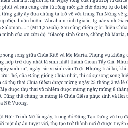
u kiện của một người bị tù. Ngày sống của người bị tù dài lê
phút và sau cùng cửa tù rộng mở: giờ chờ đợi sự tự do biế
m từng giây ấy đưa chúng ta trở về với trang Tin Nừng về g
hịp điệu buồn buồn: ”Abraham sinh Igiaác, Igiaác sinh Giac
nh Salomon…. ” (Mt 1,2a.6ab). Sau cùng điểm giờ Thiên Chú
h minh của ơn cứu độ: ”Giacóp sinh Giuse, chồng bà Maria, 
ự song song giữa Chúa Kitô và Mẹ Maria. Phụng vụ không c
ng hơp trừ duy nhất là sinh nhật thánh Gioan Tẩy Giả. Như
gày sinh ra”, ngày các vị sinh vào Trời. Nhưng trái lại, khi 
u Thế, của Đấng giống Chúa nhất, thì có sự song song hi
n cố thụ thai Chúa Giêsu được mừng ngày 25 tháng 3 và lễ
c Mẹ được thụ thai vô nhiễm được mừng ngày mùng 8 tháng
 Cũng thế chúng ta mừng lễ Chúa Giêsu phục sinh và lên t
ria Nữ Vương.
ật Đức Trinh Nữ là ngày, trong đó Đấng Tạo Dựng vũ trụ đ
i một dự án tuyệt vời, thụ tạo trở thành nơi ở được tuyển