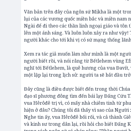
Văn bản trên đây của ngôn sứ Mikha là một trong
lụi của các vương quốc miền bắc và miền nam n
Ngài để đi theo các thần linh ngoại giáo và tô
lên một ánh sáng. Và luôn luôn xảy ra như vậy! 
người khác cho tới khi vị có sứ mạng thống lãnh
Xem ra tác giả muốn làm như mình là một người 
người biết rồi, và nói rằng từ Bếtlehem vùng Ef
nghĩ tới Bếtlehem, là quê hương của vua Đavít, 
một lập lại trong lịch sử: người ta sẽ bắt đầu tr
Đây cũng là điều được biết đến trong thời Chúa
đạo sĩ phương đông tìm đến bái lạy Đấng Cứu Th
vua Hêrôđê trị vì, có mấy nhà chiêm tinh từ ph
hiện ở đâu? Chúng tôi đã thấy vì sao của Người
Nghe tin ấy, vua Hêrôđê bối rối, và cả thành Gi
và kinh sư trong dân lại, rồi hỏi cho biết Đấng K