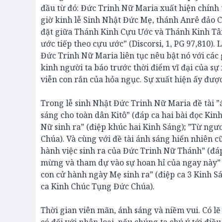
đầu từ đó: Đức Trinh Nữ Maria xuất hiện chính t
giờ kinh lễ Sinh Nhật Đức Mẹ, thánh Anrê đảo 
đặt giữa Thánh Kinh Cựu Ước và Thánh Kinh Tân 
ước tiếp theo cựu ước” (Discorsi, 1, PG 97,810).
Đức Trinh Nữ Maria liên tục nêu bật nó với các
kinh người ta báo trước thời điểm vĩ đại của sự
viễn con rắn của hỏa ngục. Sự xuất hiện ấy được
Trong lễ sinh Nhật Đức Trinh Nữ Maria đề tài ”
sáng cho toàn dân Kitô” (đáp ca hai bài đọc Kin
Nữ sinh ra” (điệp khúc hai Kinh Sáng); ”Từ ngươ
Chúa). Và cùng với đề tài ánh sáng hiển nhiên c
hành việc sinh ra của Đức Trinh Nữ Thánh” (đáp 
mừng và tham dự vào sự hoan hỉ của ngay này” 
con cử hành ngày Mẹ sinh ra” (điệp ca 3 Kinh Sá
ca Kinh Chúc Tụng Đức Chúa).
Thời gian viên mãn, ánh sáng và niềm vui. Có l