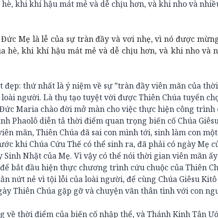
 hè, khi khí hậu mát mẻ và dễ chịu hơn, và khi nho và nhiề
t Đức Mẹ là lễ của sự tràn đầy và vơi nhẹ, vì nó được mừn
a hè, khi khí hậu mát mẻ và dễ chịu hơn, và khi nho và 
t đẹp: thứ nhất là ý niệm về sự ”tràn đầy viên mãn của thời
oài người. Là thụ tạo tuyệt vời được Thiên Chúa tuyển chọ
 Đức Maria chào đời mở màn cho việc thực hiện công trình
ánh Phaolô diễn tả thời điểm quan trọng biến cố Chúa Giêsu
viên mãn, Thiên Chúa đã sai con mình tới, sinh làm con mộ
trước khi Chúa Cứu Thế có thể sinh ra, đã phải có ngày Mẹ 
 Sinh Nhật của Mẹ. Vì vậy có thể nói thời gian viên mãn ấy
 để bắt đầu hiện thực chương trình cứu chuộc của Thiên C
ằn nứt nẻ vì tội lỗi của loài người, để cùng Chúa Giêsu Kit
ngày Thiên Chúa gặp gỡ và chuyện vãn thân tình với con ng
 về thời điểm của biến cố nhập thể, và Thánh Kinh Tân Ướ