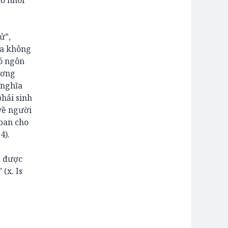
hỏ nhoi
ử”,
ha không
đó ngôn
ương
 nghĩa
hải sinh
 về người
 ban cho
4).
a được
(x. Is