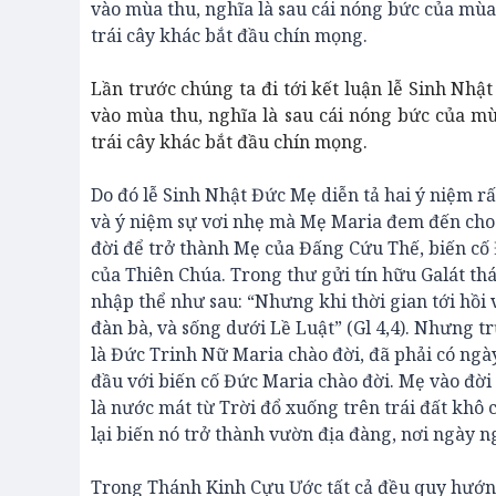
vào mùa thu, nghĩa là sau cái nóng bức của mùa
trái cây khác bắt đầu chín mọng.
Lần trước chúng ta đi tới kết luận lễ Sinh Nhậ
vào mùa thu, nghĩa là sau cái nóng bức của mù
trái cây khác bắt đầu chín mọng.
Do đó lễ Sinh Nhật Đức Mẹ diễn tả hai ý niệm rấ
và ý niệm sự vơi nhẹ mà Mẹ Maria đem đến cho l
đời để trở thành Mẹ của Đấng Cứu Thế, biến cố
của Thiên Chúa. Trong thư gửi tín hữu Galát th
nhập thể như sau: “Nhưng khi thời gian tới hồi 
đàn bà, và sống dưới Lề Luật” (Gl 4,4). Nhưng 
là Đức Trinh Nữ Maria chào đời, đã phải có ngày
đầu với biến cố Đức Maria chào đời. Mẹ vào đời
là nước mát từ Trời đổ xuống trên trái đất khô c
lại biến nó trở thành vườn địa đàng, nơi ngày 
Trong Thánh Kinh Cựu Ước tất cả đều quy hướng