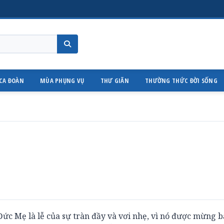
CA ĐOÀN
MÙA PHỤNG VỤ
THƯ GIÃN
THƯỜNG THỨC ĐỜI SỐNG
 Đức Mẹ là lễ của sự tràn đầy và vơi nhẹ, vì nó được mừng b