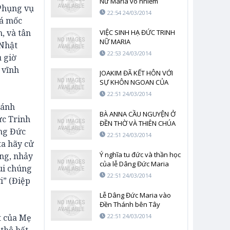
Nữ Maria vô nhiễm
 Phụng vụ
nguyên tội
22:54 24/03/2014
đá mốc
, và tân
VIỆC SINH HẠ ĐỨC TRINH
NỮ MARIA
 Nhật
22:53 24/03/2014
ụ giờ
 vĩnh
JOAKIM ĐÃ KẾT HÔN VỚI
SỰ KHÔN NGOAN CỦA
THIÊN CHÚA, ĐƯỢC GIỮ
22:51 24/03/2014
KÍN TRONG CON TIM CỦA
 ánh
NGƯỜI ĐÀN BÀ CÔNG
BÀ ANNA CẦU NGUYỆN Ở
ức Trinh
CHÍNH
ĐỀN THỜ VÀ THIÊN CHÚA
ụng Đức
NHẬN LỜI BÀ
22:51 24/03/2014
ta hãy cử
Ý nghĩa tu đức và thần học
ớng, nhảy
của lễ Dâng Đức Maria
ui chúng
vào Đền Thánh
22:51 24/03/2014
i” (Điệp
Lễ Dâng Đức Maria vào
Đền Thánh bên Tây
Phương
t của Mẹ
22:51 24/03/2014