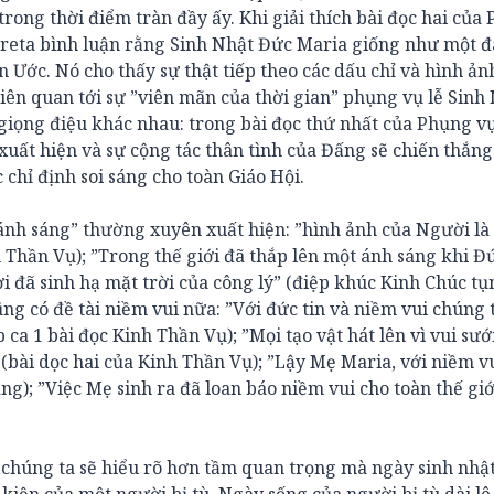
rong thời điểm tràn đầy ấy. Khi giải thích bài đọc hai của
Creta bình luận rằng Sinh Nhật Đức Maria giống như một 
Ước. Nó cho thấy sự thật tiếp theo các dấu chỉ và hình ảnh
 Liên quan tới sự ”viên mãn của thời gian” phụng vụ lễ Sinh
 giọng điệu khác nhau: trong bài đọc thứ nhất của Phụng v
 xuất hiện và sự cộng tác thân tình của Đấng sẽ chiến thắng
 chỉ định soi sáng cho toàn Giáo Hội.
ánh sáng” thường xuyên xuất hiện: ”hình ảnh của Người là
h Thần Vụ); ”Trong thế giới đã thắp lên một ánh sáng khi Đ
i đã sinh hạ mặt trời của công lý” (điệp khúc Kinh Chúc t
ũng có đề tài niềm vui nữa: ”Với đức tin và niềm vui chúng 
ca 1 bài đọc Kinh Thần Vụ); ”Mọi tạo vật hát lên vì vui sư
(bài dọc hai của Kinh Thần Vụ); ”Lậy Mẹ Maria, với niềm v
ng); ”Việc Mẹ sinh ra đã loan báo niềm vui cho toàn thế giớ
ẽ chúng ta sẽ hiểu rõ hơn tầm quan trọng mà ngày sinh nhậ