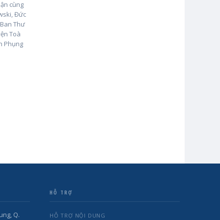
hận cùng
wski, Đức
 Ban Thư
uyện Toà
nh Phụng
HỖ TRỢ
ung, Q.
HỖ TRỢ NỘI DUNG