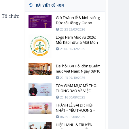
BÀI VIẾT CŨ HƠN
. Tổ chức
Giờ Thánh lễ & kính viếng
Đức cố Hồng y Gioan
Baotixita
23:25 23/03/2026
Logo Năm Mục vụ 2026:
Mỗi Kitô hữu là Một Môn
đệ Thừa sai: “Anh em là
21:06 10/12/2025
ánh sáng thế gian” (Mt
5,14)
Đại hội XVI Hội đồng Giám
mục Việt Nam: Ngày 08/10
20:43 09/10/2025
TÒA GIÁM MỤC MỸ THO:
THÔNG BÁO VỀ VIỆC
TRUYỀN THÔNG VÀ
20:16 30/08/2025
NHỮNG LẠM DỤNG
THÁNH LỄ SAI ĐI : HIỆP
NHẤT – YÊU THƯƠNG –
PHỤC VỤ
06:25 05/08/2025
HIỆP HÀNH & TRUYỀN