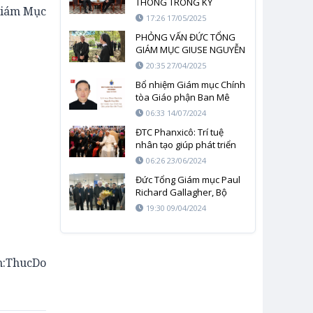
THÔNG TRONG KỶ
 Giám Mục
NGUYÊN AI
17:26 17/05/2025
PHỎNG VẤN ĐỨC TỔNG
GIÁM MỤC GIUSE NGUYỄN
NĂNG SAU LỄ TANG ĐỨC
20:35 27/04/2025
GIÁO HOÀNG PHANXICÔ
Bổ nhiệm Giám mục Chính
tòa Giáo phận Ban Mê
Thuột
06:33 14/07/2024
ĐTC Phanxicô: Trí tuệ
nhân tạo giúp phát triển
toàn diện con người hay
06:26 23/06/2024
chỉ phục vụ một số ít bất
Đức Tổng Giám mục Paul
chấp nguy hiểm?
Richard Gallagher, Bộ
trưởng Ngoại giao Tòa
19:30 09/04/2024
thánh đã tới Việt Nam
h:ThucDo