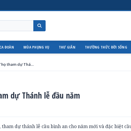
CA ĐOÀN
MÙA PHỤNG VỤ
THƯ GIÃN
THƯỜNG THỨC ĐỜI SỐNG
Mục vụ truyền thông Phú Thọ tham dự Thánh lễ đầu năm
ham dự Thánh lễ đầu năm
 tham dự thánh lễ cầu bình an cho năm mới và đặc biệt cầ