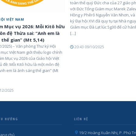
toàn thể quý Đức cha của 27 giáo p
với Đức Tổng Giám mục Marek Zale
Hồng y Phêrô Nguyễn Văn Nhơn, và
HỘI VIỆT NAM
ký Đại hội XVI đã quy tụ tại Nhà ng
 Mục vụ 2026: Mỗi Kitô hữu
Giám mục Đà Lạt lúc 5g30 để cử hà
ôn đệ Thừa sai: “Anh em là
[…]
 thế gian” (Mt 5,14)
/2025) – Văn phòng Thư ký Hội
20:43 09/10/2025
mục Việt Nam giới thiệu logo chính
ăm Mục vụ 2026 của Giáo hội Việt
ủ đề: Mỗi Kitô hữu là một môn đệ
Anh em là ánh sáng thế gian” (Mt
/12/2025
ỀU HƯỚNG
LIÊN HỆ
19/2 Hoàng Xuân Nhị, P. Phú Tr
rang chủ