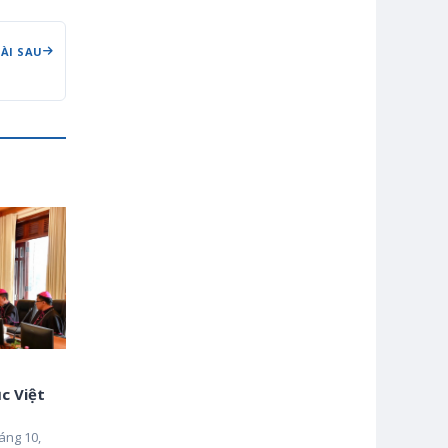
BÀI SAU
c Việt
áng 10,