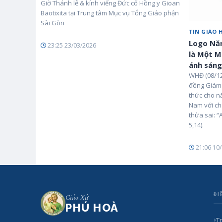
Giờ Thánh lễ & kính viếng Đức cố Hồng y Gioan
Baotixita tại Trung tâm Mục vụ Tổng Giáo phận
Sài Gòn
TIN GIÁO 
Logo Năm
23:25 23/03/2026
là Một M
ánh sáng
WHĐ (08/12
đồng Giám 
thức cho n
Nam với ch
thừa sai: “
5,14).
21:06 10
ĐI
Giáo Xứ
PHÚ HOÀ
T