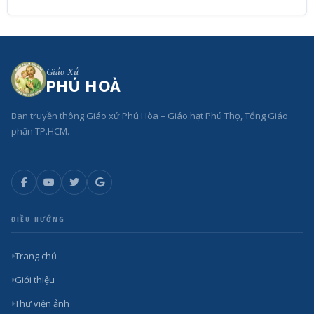
Giáo Xứ
PHÚ HOÀ
Ban truyền thông Giáo xứ Phú Hòa – Giáo hạt Phú Thọ, Tổng Giáo
phận TP.HCM.
ĐIỀU HƯỚNG
Trang chủ
Giới thiệu
Thư viện ảnh