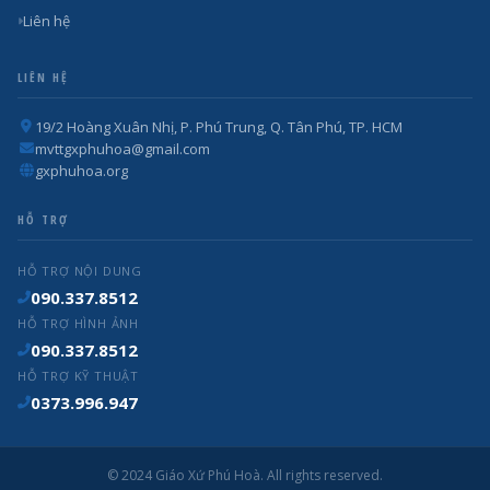
Liên hệ
LIÊN HỆ
19/2 Hoàng Xuân Nhị, P. Phú Trung, Q. Tân Phú, TP. HCM
mvttgxphuhoa@gmail.com
gxphuhoa.org
HỖ TRỢ
HỖ TRỢ NỘI DUNG
090.337.8512
HỖ TRỢ HÌNH ẢNH
090.337.8512
HỖ TRỢ KỸ THUẬT
0373.996.947
© 2024 Giáo Xứ Phú Hoà. All rights reserved.