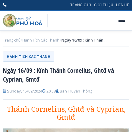
TRANG CHỦ
GIỚI THIỆU
LIÊN HỆ
Giáo Xứ
PHÚ HOÀ
Trang chủ
Hạnh Tích Các Thánh
Ngày 16/09 : Kính Thánh Cornelius, Ghtđ và Cyprian, Gmtđ
HẠNH TÍCH CÁC THÁNH
Ngày 16/09 : Kính Thánh Cornelius, Ghtđ và
Cyprian, Gmtđ
Sunday, 15/09/2024
20:58
Ban Truyền Thông
Thánh Cornelius, Ghtđ và Cyprian,
Gmtđ