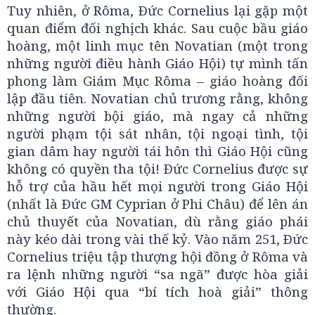
Tuy nhiên, ở Rôma, Ðức Cornelius lại gặp một
quan điểm đối nghịch khác. Sau cuộc bầu giáo
hoàng, một linh mục tên Novatian (một trong
những người điều hành Giáo Hội) tự mình tấn
phong làm Giám Mục Rôma – giáo hoàng đối
lập đầu tiên. Novatian chủ trương rằng, không
những người bội giáo, mà ngay cả những
người phạm tội sát nhân, tội ngoại tình, tội
gian dâm hay người tái hôn thì Giáo Hội cũng
không có quyền tha tội! Ðức Cornelius được sự
hỗ trợ của hầu hết mọi người trong Giáo Hội
(nhất là Ðức GM Cyprian ở Phi Châu) để lên án
chủ thuyết của Novatian, dù rằng giáo phái
này kéo dài trong vài thế kỷ. Vào năm 251, Ðức
Cornelius triệu tập thượng hội đồng ở Rôma và
ra lệnh những người “sa ngã” được hòa giải
với Giáo Hội qua “bí tích hoà giải” thông
thường.