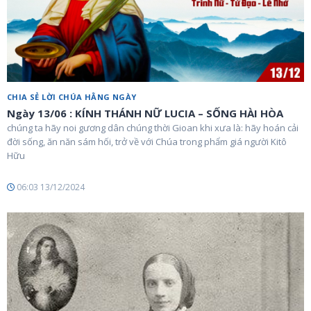
CHIA SẺ LỜI CHÚA HẰNG NGÀY
Ngày 13/06 : KÍNH THÁNH NỮ LUCIA – SỐNG HÀI HÒA
chúng ta hãy noi gương dân chúng thời Gioan khi xưa là: hãy hoán cải
đời sống, ăn năn sám hối, trở về với Chúa trong phẩm giá người Kitô
Hữu
06:03 13/12/2024