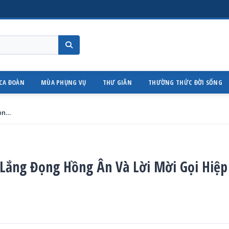
CA ĐOÀN
MÙA PHỤNG VỤ
THƯ GIÃN
THƯỜNG THỨC ĐỜI SỐNG
Nhà Tĩnh Dưỡng Linh Mục – Nơi Lắng Đọng Hồng Ân Và Lời Mời Gọi Hiệp Thông
Lắng Đọng Hồng Ân Và Lời Mời Gọi Hiệp