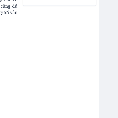
ó cũng đủ
người vẫn