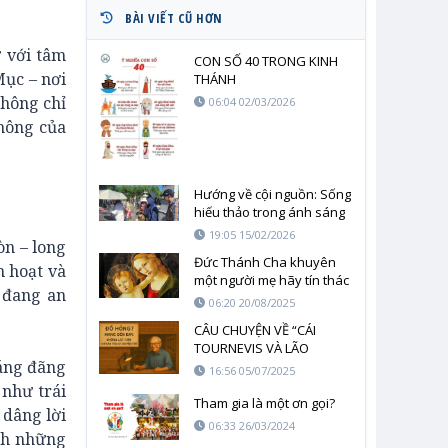
BÀI VIẾT CŨ HƠN
ứ với tâm
CON SỐ 40 TRONG KINH
Mục – nơi
THÁNH
hông chỉ
06:04 02/03/2026
thông của
Hướng về cội nguồn: Sống
hiếu thảo trong ánh sáng
đức tin
19:05 15/02/2026
òn – long
Đức Thánh Cha khuyên
h hoạt và
một người mẹ hãy tín thác
a đang an
nơi Đức Maria để vượt
06:20 20/08/2025
qua mọi bất định
CÂU CHUYỆN VỀ “CÁI
TOURNEVIS VÀ LÃO
oáng đãng
GEORGE”
16:56 05/07/2025
như trái
Tham gia là một ơn gọi?
 dâng lời
06:33 26/03/2024
ính những