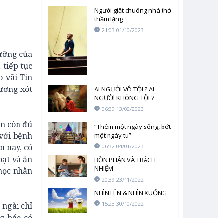
Người giật chuông nhà thờ
thầm lặng
21:03 01/10/2023
dưỡng của
 tiếp tục
 vãi Tin
hương xót
AI NGƯỜI VÔ TỘI ? AI
NGƯỜI KHÔNG TỘI ?
06:39 13/02/2023
ẫn còn đủ
“Thêm một ngày sống, bớt
 với bệnh
một ngày tù”
n nay, có
06:32 04/01/2023
oạt và ăn
BỒN PHẬN VÀ TRÁCH
NHIỆM
học nhằn
20:39 23/11/2022
NHÌN LÊN & NHÌN XUỐNG
15:23 30/10/2022
 ngài chỉ
ng báo có