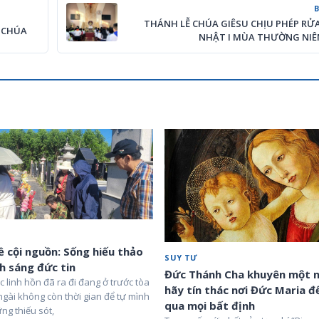
THÁNH LỄ CHÚA GIÊSU CHỊU PHÉP RỬ
I CHÚA
NHẬT I MÙA THƯỜNG NIÊ
 cội nguồn: Sống hiếu thảo
SUY TƯ
h sáng đức tin
Đức Thánh Cha khuyên một 
c linh hồn đã ra đi đang ở trước tòa
hãy tín thác nơi Đức Maria đ
ngài không còn thời gian để tự mình
qua mọi bất định
ng thiếu sót,