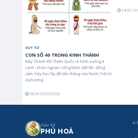
19:05 15
SUY TƯ
CON SỐ 40 TRONG KINH THÁNH
Đây Thành Đô Thiên Quốc có hình vuông 4
cạnh : khôn ngoan- công bình- tiết độ- dũng
cảm, hãy học lấy để tiến thẳng vào Nước Trời từ
4 phương
06:04 02/03/2026
ĐI
Giáo Xứ
PHÚ HOÀ