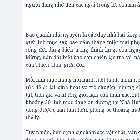
người đang nhớ đến các ngài trong lời cầu xin 
Bao quanh nhà nguyện là các dãy nhà hai tầng 
quý linh mục sau bao năm tháng miệt mài phục v
sống đời dâng hiến trong thinh lặng, cầu ngu
Mừng, dẫn dắt biết bao con chiên lạc trở về, 
của Thiên Chúa giữa đời.
Mỗi linh mục mang nơi mình một hành trình riê
sức để đi lại, sinh hoạt và trò chuyện; nhưng
tật, tuổi già và những giới hạn của thân xác, r
khoảng 20 linh mục đang an dưỡng tại Nhà Hưu C
uống được quan tâm hơn, phòng ốc thoáng mát
thể lý.
Tuy nhiên, bên cạnh sự chăm sóc vật chất, vẫn 
đối diện với bốn bức tường và sự thinh lặng 