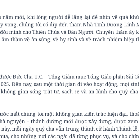
 năm mới, khi lòng người dễ lắng lại để nhìn về quá kh
hy vọng, chúng tôi có dịp đến thăm Nhà Tĩnh Dưỡng Linh 
đời mình cho Thiên Chúa và Dân Người. Chuyến thăm ấy k
ở âm thầm về ân sủng, về hy sinh và về trách nhiệm hiệp 
 được Đức Cha U.C. – Tổng Giám mục Tổng Giáo phận Sài G
25. Đến nay, sau một thời gian đi vào hoạt động, mọi sin
 không gian sống trật tự, sạch sẽ và an bình cho quý ch
ước mắt chúng tôi một không gian kiến trúc hiện đại, th
 nhà nguyện – thánh đường mới được xây dựng, được xem 
g này, mỗi ngày quý cha vẫn trung thành cử hành Thánh lễ,
húa, cho những nơi các ngài đã từng phục vụ, và cho ch