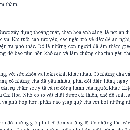
âm thầm.
được xây dựng thoáng mát, chan hòa ánh sáng, là nơi an 
ụ. Khi tuổi cao sức yếu, các ngài trở về đây để an nghỉ,
yện và phó thác. Đó là những con người đã âm thầm gieo
nâng đỡ bao tâm hồn khô cạn và làm chứng cho tình yêu t
ng, với sức khỏe và hoàn cảnh khác nhau. Có những cha v
 cũng có những cha đã yếu nhiều, phải đối diện hằng ngày
ất cần sự chăm sóc y tế và sự đồng hành của người khác. Hiệ
hí Hòa. Nhờ cơ sở vật chất được cải thiện, chế độ sinh h
 và phù hợp hơn, phần nào giúp quý cha vơi bớt những n
còn đó những giờ phút cô đơn và lặng lẽ. Có những lúc, các
kéo dài. Chính trong những giây phút ấy, một tiếng chuô