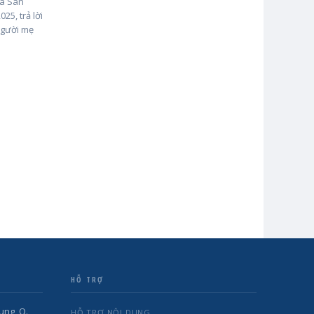
za San
25, trả lời
người mẹ
HỖ TRỢ
ung, Q.
HỖ TRỢ NỘI DUNG