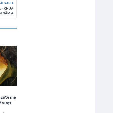
BÀI SAU
A – CHÚA
N NĂM A
người mẹ
ể vượt