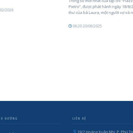
Trong số mới nhất của tạp chí “Piaz
Pietro”, được phát hành ngày 18/8/20
/02/2026
thư của bà Laura, một người vợ và 
06:20 20/08/2025
ỀU HƯỚNG
LIÊN HỆ
19/2 Hoàng Xuân Nhị, P. Phú Tr