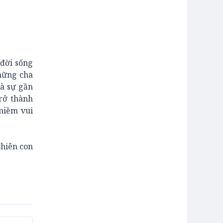
 đời sống
những cha
và sự gần
rở thành
niềm vui
hiên con