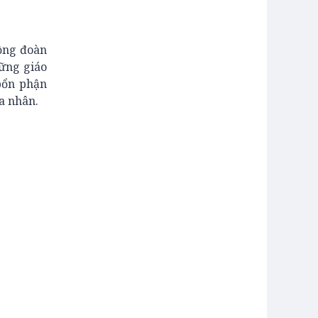
cộng đoàn
hững giáo
bổn phận
ha nhân.