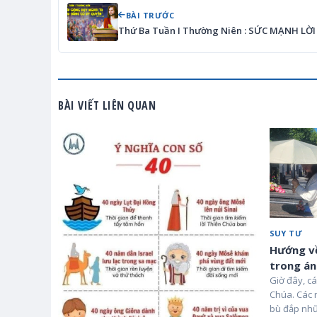
BÀI TRƯỚC
Thứ Ba Tuần I Thường Niên : SỨC MẠNH LỜ
BÀI VIẾT LIÊN QUAN
SUY TƯ
Hướng về
trong án
Giờ đây, cá
Chúa. Các 
bù đắp nhữ