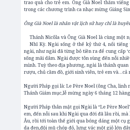
trao quà cho trẻ em. Ông Già Noel thăm viến
trong các chương trình ca nhạc mừng Giáng S
Ông Già Noel là nhân vật lịch sử hay chỉ là huyề
Thánh Nicôla và Ông Già Noel là cùng một 
Nhĩ Kỳ. Ngài sống ở thế kỷ thứ 4, nổi tiếng
ngài, như ngài đã từng bỏ tiền ra để cung cấp ‘
sống mãi dâm. Ngài được tôn sùng đến nỗi nhiề
mình. Tuỳ theo địa phương, ngài là thánh quan 
rượu, chủ cầm đồ, giới sinh viên, trẻ em và…c
Người Pháp gọi là: Le Père Noel (ông Cha, linh 
Thánh Giám mục,lễ mừng ngày 6 tháng 12 hàn
Người Pháp thân mật gọi Ngài là “Le Père Noel” (
em, đến nỗi sau khi Ngài qua đời đã lâu rồi, mà
Âu, rồi tới toàn thế giới qua bóng dáng một cụ g
da đen,đội mũ chóp đỏ, lưng vác một giỏ lớn đây