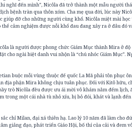
khi nghĩ đến mình”, Nicôla đã trở thành một mẫu người th
 dịch bệnh tràn qua thôn xóm. Cha mẹ qua đời, lúc này Nic
bạc giúp đỡ cho những người cùng khổ. Nicôla miệt mài học 
có thể cảm nghiệm được nỗi khổ đau đang xảy ra ở đâu đó v
Nicôla là người được phong chức Giám Mục thành Mira ở độ 
è đặt cho ngài biệt danh vui nhộn là “chú nhóc Giám Mục”. N
letian buộc mỗi vùng thuộc đế quốc La Mã phải tôn phục ôn
n địa phận Mira không chịu tuân phục. Ðối với Kitô hữu, c
thầy trò Nicôla đều được ưu ái mời vô khám nằm đếm lịch,
m trong một cái nhà tù nhỏ xíu, bị bỏ đói, khát và lạnh đế
sắc chỉ Milan, đại xá thiên hạ. Lao lý 10 năm đã làm cho đứ
m giảng đạo, phát triển Giáo Hội, bố thí của cải và đem vô