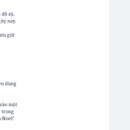
 đồ sộ,
gày nay.
lưu giữ
iêu dùng
 vào một
g trong
à Noel”