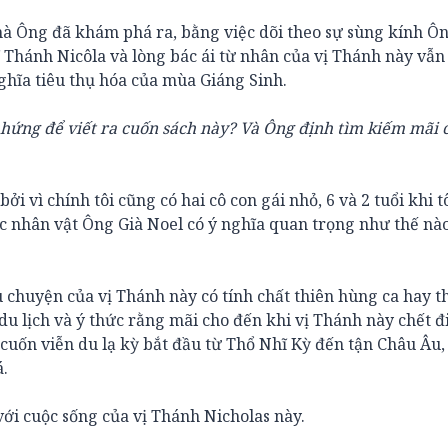
mà Ông đã khám phá ra, bằng việc dõi theo sự sùng kính Ô
ĩ Thánh Nicôla và lòng bác ái từ nhân của vị Thánh này vẫ
hĩa tiêu thụ hóa của mùa Giáng Sinh.
 hứng để viết ra cuốn sách này? Và Ông định tìm kiếm mãi 
bởi vì chính tôi cũng có hai cô con gái nhỏ, 6 và 2 tuổi khi t
c nhân vật Ông Già Noel có ý nghĩa quan trọng như thế nào
âu chuyện của vị Thánh này có tính chất thiên hùng ca hay t
i du lịch và ý thức rằng mãi cho đến khi vị Thánh này chết đ
cuốn viễn du lạ kỳ bắt đầu từ Thổ Nhĩ Kỳ đến tận Châu Âu,
á.
với cuộc sống của vị Thánh Nicholas này.