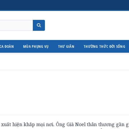
CA ĐOÀN
MÙA PHỤNG VỤ
THƯ GIÃN
THƯỜNG THỨC ĐỜI SỐNG
 xuất hiện khắp mọi nơi. Ông Già Noel thân thương gần g