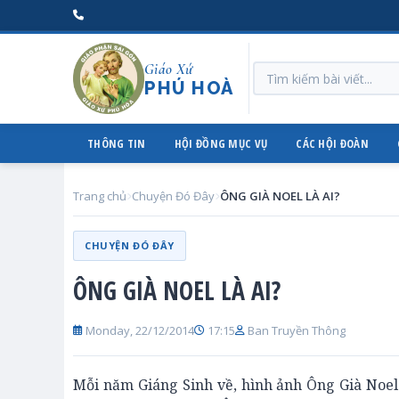
Giáo Xứ
PHÚ HOÀ
THÔNG TIN
HỘI ĐỒNG MỤC VỤ
CÁC HỘI ĐOÀN
Trang chủ
Chuyện Đó Đây
ÔNG GIÀ NOEL LÀ AI?
CHUYỆN ĐÓ ĐÂY
ÔNG GIÀ NOEL LÀ AI?
Monday, 22/12/2014
17:15
Ban Truyền Thông
Mỗi năm Giáng Sinh về, hình ảnh Ông Già Noel