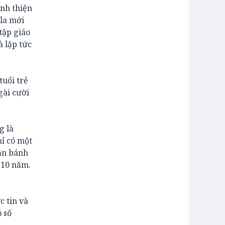
ánh thiện
ôla mới
tập giáo
à lập tức
tuổi trẻ
gài cười
g là
hỉ có một
 ăn bánh
n 10 năm.
c tin và
 số