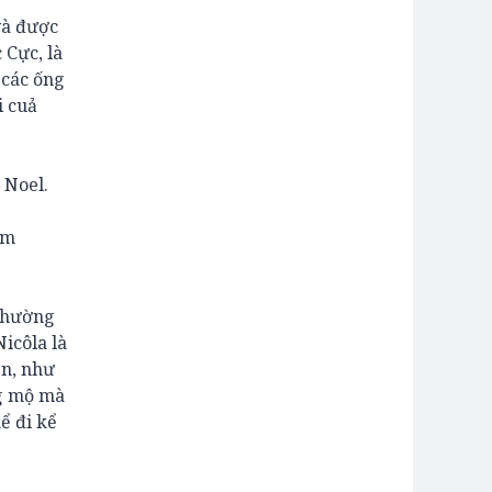
và được
 Cực, là
 các ống
i cuả
 Noel.
ấm
 thường
Nicôla là
ên, như
ng mộ mà
ể đi kể