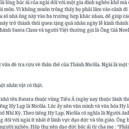
 là lòng bác ái của ngài đối với một gia đình nghèo khổ mà
hồi môn. Vì không muốn trông thấy họ phải lâm vào cảnh đĩ
a sổ nhà ông này vào ba trường hợp khác nhau, để giúp cá
i này trở thành thói quen tặng quà nhân ngày lễ kính thánh
thành Santa Claus và người Việt thường gọi là Ông Già Noel
 vấn đề tra cứu về thân thế của Thánh Nicôla. Ngài là một 
ột nhân vật có thật.
 nhỏ tên Batara thuộc vùng Tiểu Á (ngày nay thuộc lãnh t
iếng Hy Lạp là Nicôla. Lúc ấy nền văn minh và văn hóa Hy 
Thổ Nhỉ Kỳ. Theo tiếng Hy Lạp, Nicôla có nghĩa là Người A
 đối với ngài ít nhất ở lãnh vực đạo đức và tôn giáo. Ông 
người nghèo. Hấp thụ nền đạo đức bác ái từ cha mẹ : “Phải