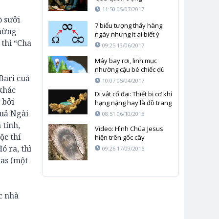
11:50 05/07/2017
ò sưởi
7 biểu tượng thấy hàng
những
ngày nhưng ít ai biết ý
 thì “Cha
nghĩa
09:25 13/06/2017
Máy bay rơi, linh mục
nhường cậu bé chiếc dù
Bari cuả
duy nhất, nhưng cả 2 bất
10:07 05/04/2017
ngờ thoát chết vì sao?
khác
Di vật cổ đại: Thiết bị cơ khí
 bởi
hạng nặng hay là đồ trang
sức vàng thuần túy?
cuả Ngài
08:51 06/10/2016
 tính,
Video: Hình Chúa Jesus
ộc thí
hiện trên gốc cây
ó ra, thì
09:26 17/09/2016
las (một
c nhà