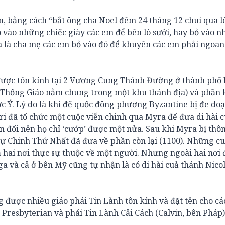
m, bằng cách “bắt ông cha Noel đêm 24 tháng 12 chui qua l
 vào những chiếc giày các em để bên lò sưởi, hay bỏ vào 
a là cha mẹ các em bỏ vào đó để khuyên các em phải ngoan
 được tôn kính tại 2 Vương Cung Thánh Đường ở thành phố 
h Thống Giáo nằm chung trong một khu thánh địa) và phần 
c Ý. Lý do là khi đế quốc đông phương Byzantine bị đe doạ
ri đã tổ chức một cuộc viễn chinh qua Myra để đưa di hài 
n đối nên họ chỉ ‘cướp’ được một nửa. Sau khi Myra bị thôn
ự Chinh Thứ Nhất đã đưa về phần còn lại (1100). Những cu
ai nơi thực sự thuộc về một người. Nhưng ngoài hai nơi đ
 và cả ở bên Mỹ cũng tự nhận là có di hài cuả thánh Nico
 được nhiều giáo phái Tin Lành tôn kính và đặt tên cho cá
, Presbyterian và phái Tin Lành Cải Cách (Calvin, bên Pháp)