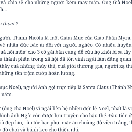
g và chia sẻ cho những người kém may mắn. Ông Già Noe
inh…
n thoại ?
người. Thánh Nicôla là một Giám Mục của Giáo Phận Myra,
 về nhân đức bác ái đối với người nghèo. Có nhiều huyền
cuả hồi môn’ cho 3 cô gái bần cùng để cứu họ khỏi bị sa lầy
u thành phần trong xã hội đã tôn vinh ngài làm đấng quan
thầy cuả những thủy thủ, cuả giới thương gia, người xạ thủ
ả những tên trộm cướp hoàn lương.
mục Noel), người Anh gọi trực tiếp là Santa Claus (Thánh Ni
g năm.
ông cha Noel) vì ngài liên hệ nhiều đến lễ Noel, nhất là vớ
 hình ảnh Ngài còn được lưu truyền cho hậu thế. Đầu tiên 
ià đẹp lão, râu tóc bạc phơ, mặc áo choàng đỏ viền trắng, 
 đồ chơi và bánh kẹo cho thiếu nhi.