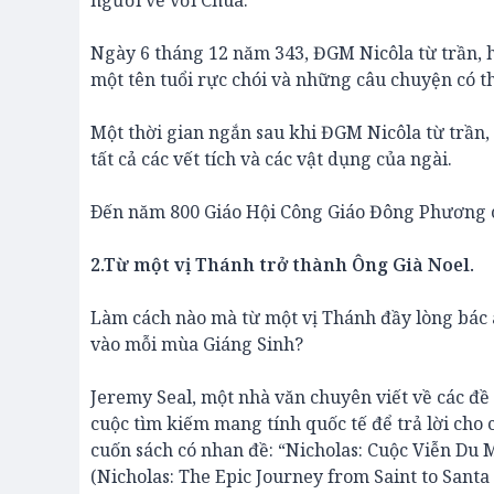
người về với Chúa.
Ngày 6 tháng 12 năm 343, ĐGM Nicôla từ trần, hư
một tên tuổi rực chói và những câu chuyện có t
Một thời gian ngắn sau khi ĐGM Nicôla từ trần,
tất cả các vết tích và các vật dụng của ngài.
Ðến năm 800 Giáo Hội Công Giáo Đông Phương c
2.Từ một vị Thánh trở thành Ông Già Noel.
Làm cách nào mà từ một vị Thánh đầy lòng bác á
vào mỗi mùa Giáng Sinh?
Jeremy Seal, một nhà văn chuyên viết về các đề t
cuộc tìm kiếm mang tính quốc tế để trả lời cho 
cuốn sách có nhan đề: “Nicholas: Cuộc Viễn Du
(Nicholas: The Epic Journey from Saint to Sant