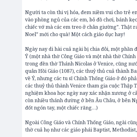
Người ta còn thi vị hóa, đem niềm vui cho trẻ e
vào phòng ngủ của các em, bỏ đồ chơi, bánh kẹo
chiếc vớ mà các em treo ở chân giường”. Thật r
Noel” mới cho quà! Một cách giáo dục hay!
Ngày nay di hài cuả ngài bị chia đôi, một phần
Ý (một nhà thờ Công Giáo và một nhà thờ Chín
trong đền thờ Thánh Nicolas ở Venice, cũng nướ
quân Hồi Giáo (1087), các thuỷ thủ cuả thành Ba
về Ý, nhưng các tu sĩ Chính Thống Giáo ở đó phả
các thuỷ thủ thành Venice tham gia cuộc Thập T
nghiệm khoa học ngày nay xác nhận xương ở cả h
còn nhiều thánh đường ở bên Âu Châu, ở bên Nga
đốt ngón tay, một chiếc răng…)
Ngoài Công Giáo và Chính Thống Giáo, ngài cũng
thờ cuả họ như các giáo phái Baptist, Methodist