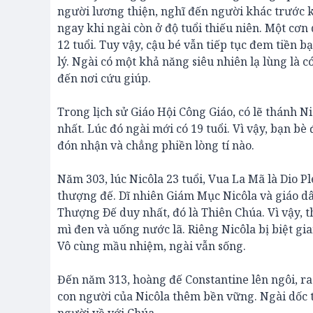
người lương thiện, nghĩ đến người khác trước 
ngay khi ngài còn ở độ tuổi thiếu niên. Một cơn
12 tuổi. Tuy vậy, cậu bé vẫn tiếp tục đem tiền 
lý. Ngài có một khả năng siêu nhiên lạ lùng là 
đến nơi cứu giúp.
Trong lịch sử Giáo Hội Công Giáo, có lẽ thánh 
nhất. Lúc đó ngài mới có 19 tuổi. Vì vậy, bạn b
đón nhận và chẳng phiền lòng tí nào.
Năm 303, lúc Nicôla 23 tuổi, Vua La Mã là Dio P
thượng đế. Dĩ nhiên Giám Mục Nicôla và giáo dâ
Thượng Ðế duy nhất, đó là Thiên Chúa. Vì vậy, 
mì đen và uống nước lã. Riêng Nicôla bị biệt gia
Vô cùng mầu nhiệm, ngài vẫn sống.
Đến năm 313, hoàng đế Constantine lên ngôi, ra 
con người của Nicôla thêm bền vững. Ngài dốc tâ