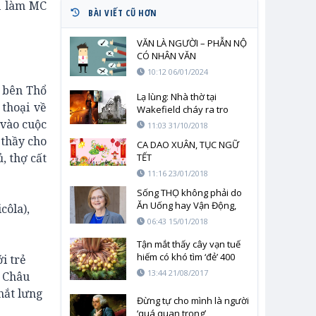
l làm MC
BÀI VIẾT CŨ HƠN
VĂN LÀ NGƯỜI – PHẪN NỘ
CÓ NHÂN VĂN
10:12 06/01/2024
 bên Thổ
Lạ lùng: Nhà thờ tại
 thoại về
Wakefield cháy ra tro
nhưng bức ảnh Chúa vẫn
 vào cuộc
11:03 31/10/2018
còn nguyên vẹn.
 thầy cho
CA DAO XUÂN, TỤC NGỮ
, thợ cất
TẾT
11:16 23/01/2018
Sống THỌ không phải do
Ăn Uống hay Vận Động,
côla),
mà là….thật đáng kinh
06:43 15/01/2018
ngạc
Tận mắt thấy cây vạn tuế
hiếm có khó tìm ‘đẻ’ 400
i trẻ
‘trứng vàng’ khiến nhiều
13:44 21/08/2017
ở Châu
người thích thú
thắt lưng
Đừng tự cho mình là người
‘quá quan trọng’