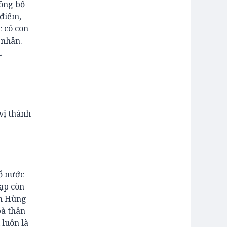
 ông bố
 điếm,
c cô con
 nhân.
.
vị thánh
hổ nước
lạp còn
nh Hùng
bà thân
 luôn là