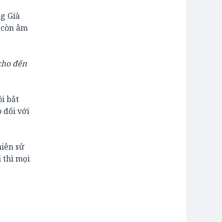
ng Già
n còn âm
cho đến
ôi bắt
 đối với
hiên sử
i thì mọi