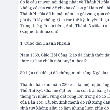
Có lẽ câu truyện nổi tiếng nhất về Thánh Nicôla
không có của cải để cho ba cô con gái làm của 
Thánh Nicôla đã bí mật ném ba gói vàng qua cử
gái ấy đi lấy chồng. Qua các thế kỷ, huyền thoạ
Trong thế giới nói tiếng Anh, Thánh Nicôla trở 
(x.nguoitinhuu.com)
1. Cuộc đời Thánh Nicôla
Năm 1969, Giáo Hội Công Giáo đã chính thức đặt
thực sự hay chỉ là một huyền thoại?
Sử liệu còn để lại đã chứng minh rằng Ngài là m
Thánh nhân sinh năm 280 scn, tại một ngôi làng
Thổ Nhỉ Kỳ). Cha mẹ đặt tên cho con trai bằng t
thống trị nhiều vùng đất rộng lớn trong đó có 
của Dân Tộc. Cái tên định mệnh đó rất xứng đáng
sinh tuy không giàu có lắm nhưng luôn giúp đỡ 