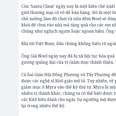
Còn ‘Santa Claus’ ngày nay là một biến chế xuất
giới thương mại cổ võ để bán hàng. Đó là một ôn
chủ xưởng làm đồ chơi và nửa đêm Noel sẽ dùng 
khói để chui vào nhà mà tặng quà cho các em n
chúng như nghịch ngợm hoặc ngoan hiền. Ông th
Khi tới Việt Nam, dân chúng không hiểu rõ nguồn
Ông Già Noel ngày nay đã bị xã hội tục hóa quá 
gương quảng đại của vị Giám mục thánh thiện, 
Cả hai Giáo Hội Ðông Phương và Tây Phương đều 
được các nghệ sĩ Kitô giáo mô tả. Tuy nhiên, về 
giám mục ở Myra vào thế kỷ thứ tư. Myra là một
nhiều vị thánh khác, chúng ta có thể biết đượ
các Kitô hữu dành cho ngài. Sự ngưỡng mộ được
lại trong nhiều thế kỷ.