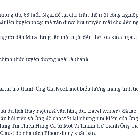
ởng thọ 63 tuổi. Ngài để lại cho trần thế một công nghiệp
hật lẫn huyền thoại mà vẫn được lưu truyền mãi cho đến n
 người dân Mira dựng lên một ngôi đền thờ tôn kính ngài, 
hính thức tuyên dương ngài là thánh.
i lại trở thành Ông Già Noel, một biểu tượng mang tính t
ài du lịch (hay một nhà văn lãng du, travel writer), đã lao
câu hỏi trên và Ông đã cho viết lại những tìm kiếm của Ôn
 Mang Tín Thiên Hùng Ca từ Một Vị Thánh trở thành Ông Gi
a Claus) do nhà sách Bloomsbury xuất bản.