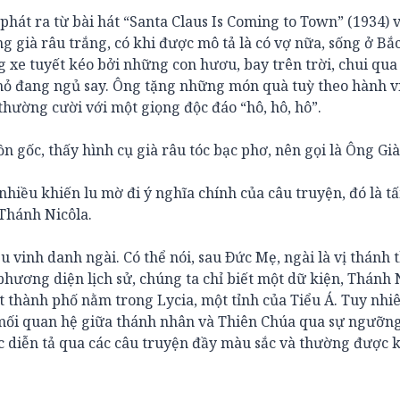
 phát ra từ bài hát “Santa Claus Is Coming to Town” (1934) 
g già râu trắng, có khi được mô tả là có vợ nữa, sống ở Bắc
xe tuyết kéo bởi những con hươu, bay trên trời, chui qua
hỏ đang ngủ say. Ông tặng những món quà tuỳ theo hành v
ường cười với một giọng độc đáo “hô, hô, hô”.
 gốc, thấy hình cụ già râu tóc bạc phơ, nên gọi là Ông Già
nhiều khiến lu mờ đi ý nghĩa chính của câu truyện, đó là t
Thánh Nicôla.
vinh danh ngài. Có thể nói, sau Ðức Mẹ, ngài là vị thánh
phương diện lịch sử, chúng ta chỉ biết một dữ kiện, Thánh 
 thành phố nằm trong Lycia, một tỉnh của Tiểu Á. Tuy nhi
c mối quan hệ giữa thánh nhân và Thiên Chúa qua sự ngưỡ
 diễn tả qua các câu truyện đầy màu sắc và thường được k