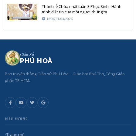
Thánh lễ Chúa nhật tuần 3 Phục Sinh : Hành
trình đức tin của mỗi người chúng ta
16:06 21/04/2026
Giáo Xứ
PHÚ HOÀ
Ban truyền thông Giáo xứ Phú Hòa – Giáo hạt Phú Thọ, Tổng Giáo
phận TP.HCM.
ĐIỀU HƯỚNG
Trang chủ