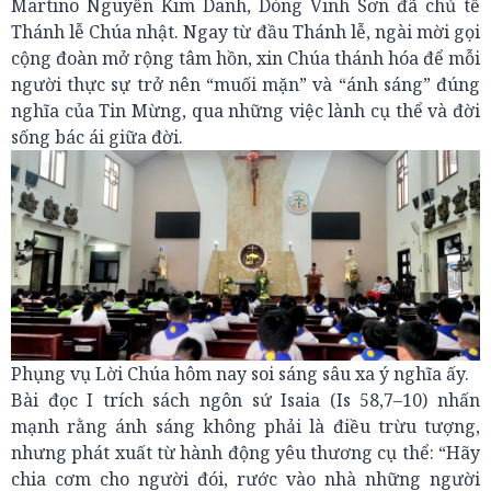
Martino Nguyễn Kim Danh, Dòng Vinh Sơn đã chủ tế
Thánh lễ Chúa nhật. Ngay từ đầu Thánh lễ, ngài mời gọi
cộng đoàn mở rộng tâm hồn, xin Chúa thánh hóa để mỗi
người thực sự trở nên “muối mặn” và “ánh sáng” đúng
nghĩa của Tin Mừng, qua những việc lành cụ thể và đời
sống bác ái giữa đời.
Phụng vụ Lời Chúa hôm nay soi sáng sâu xa ý nghĩa ấy.
Bài đọc I trích sách ngôn sứ Isaia (Is 58,7–10) nhấn
mạnh rằng ánh sáng không phải là điều trừu tượng,
nhưng phát xuất từ hành động yêu thương cụ thể: “Hãy
chia cơm cho người đói, rước vào nhà những người