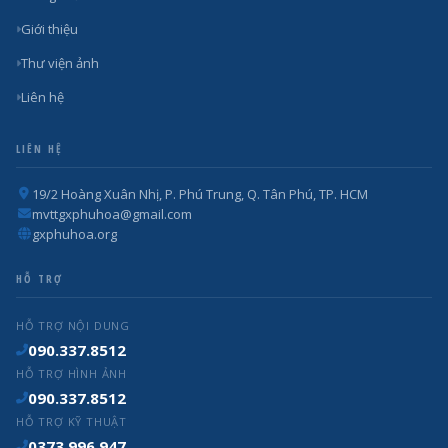
Giới thiệu
Thư viện ảnh
Liên hệ
LIÊN HỆ
19/2 Hoàng Xuân Nhị, P. Phú Trung, Q. Tân Phú, TP. HCM
mvttgxphuhoa@gmail.com
gxphuhoa.org
HỖ TRỢ
HỖ TRỢ NỘI DUNG
090.337.8512
HỖ TRỢ HÌNH ẢNH
090.337.8512
HỖ TRỢ KỸ THUẬT
0373.996.947