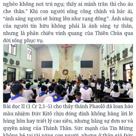
nghèo không nơi trú ngụ; thấy ai mình trần thì cho áo
che thân.” Khi con người sống công chính và bác ái,
“ánh sáng ngươi sẽ bừng lên như rạng đông”. Ánh sáng
của người tín hữu không phải là ánh sáng tự thân,
nhưng là phản chiếu vinh quang của Thiên Chúa qua
đời sống phục vụ.
Bài đọc II (1 Cr 2,1–5) cho thấy thánh Phaolô đã loan báo
mầu nhiệm Đức Kitô chịu đóng đinh không bằng lời lẽ
hùng hồn hay triết lý cao siêu, nhưng bằng sự đơn sơ và
quyền năng của Thánh Thần. Sức mạnh của Tin Mừng
không hệ tại tài năng con người, nhưng ở thập giá Đức