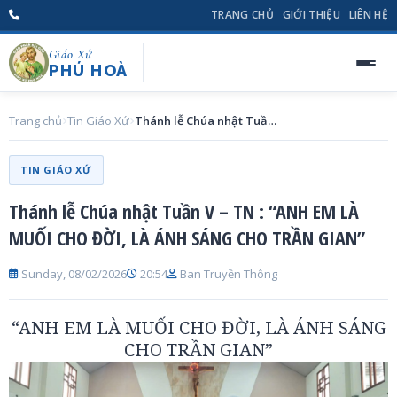
TRANG CHỦ
GIỚI THIỆU
LIÊN HỆ
Giáo Xứ
PHÚ HOÀ
Trang chủ
Tin Giáo Xứ
Thánh lễ Chúa nhật Tuần V – TN : “ANH EM LÀ MUỐI CHO ĐỜI, LÀ ÁNH SÁNG CHO TRẦN GIAN”
TIN GIÁO XỨ
Thánh lễ Chúa nhật Tuần V – TN : “ANH EM LÀ
MUỐI CHO ĐỜI, LÀ ÁNH SÁNG CHO TRẦN GIAN”
Sunday, 08/02/2026
20:54
Ban Truyền Thông
“ANH EM LÀ MUỐI CHO ĐỜI, LÀ ÁNH SÁNG
CHO TRẦN GIAN”