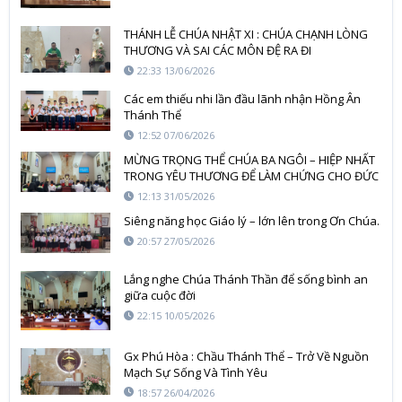
THÁNH LỄ CHÚA NHẬT XI : CHÚA CHẠNH LÒNG
THƯƠNG VÀ SAI CÁC MÔN ĐỆ RA ĐI
22:33 13/06/2026
Các em thiếu nhi lần đầu lãnh nhận Hồng Ân
Thánh Thể
12:52 07/06/2026
MỪNG TRỌNG THỂ CHÚA BA NGÔI – HIỆP NHẤT
TRONG YÊU THƯƠNG ĐỂ LÀM CHỨNG CHO ĐỨC
TIN
12:13 31/05/2026
Siêng năng học Giáo lý – lớn lên trong Ơn Chúa.
20:57 27/05/2026
Lắng nghe Chúa Thánh Thần để sống bình an
giữa cuộc đời
22:15 10/05/2026
Gx Phú Hòa : Chầu Thánh Thể – Trở Về Nguồn
Mạch Sự Sống Và Tình Yêu
18:57 26/04/2026