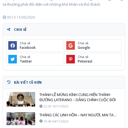
ta thường phải đối diện với những khó khăn và thử thách
06:13 15/06/2026
CHIA SẺ
Chia sẻ
Chia sẻ
Facebook
Google
Chia sẻ
Chia sẻ
Twitter
Pinterest
BÀI VIẾT CŨ HƠN
THÁNH LỄ MỪNG KÍNH CUNG HIẾN THÁNH
ĐƯỜNG LATERANO – DÂNG CHÍNH CUỘC ĐỜI
MÌNH NHƯ NGÔI ĐỀN SỐNG
22:20 10/11/2025
THÁNG CÁC LINH HỒN – NAY NGƯỜI, MAI TA…
19:49 04/11/2025