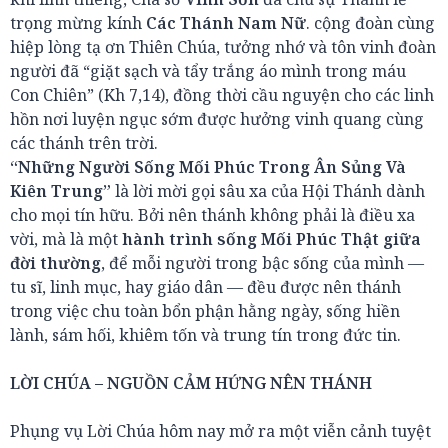
trọng mừng kính
Các Thánh Nam Nữ
. cộng đoàn cùng
hiệp lòng tạ ơn Thiên Chúa, tưởng nhớ và tôn vinh đoàn
người đã “giặt sạch và tẩy trắng áo mình trong máu
Con Chiên” (Kh 7,14), đồng thời cầu nguyện cho các linh
hồn nơi luyện ngục sớm được hưởng vinh quang cùng
các thánh trên trời.
“Những Người Sống Mối Phúc Trong Ân Sủng Và
Kiên Trung”
là lời mời gọi sâu xa của Hội Thánh dành
cho mọi tín hữu. Bởi nên thánh không phải là điều xa
vời, mà là một
hành trình sống Mối Phúc Thật giữa
đời thường
, để mỗi người trong bậc sống của mình —
tu sĩ, linh mục, hay giáo dân — đều được nên thánh
trong việc chu toàn bổn phận hằng ngày, sống hiền
lành, sám hối, khiêm tốn và trung tín trong đức tin.
LỜI CHÚA – NGUỒN CẢM HỨNG NÊN THÁNH
Phụng vụ Lời Chúa hôm nay mở ra một viễn cảnh tuyệt