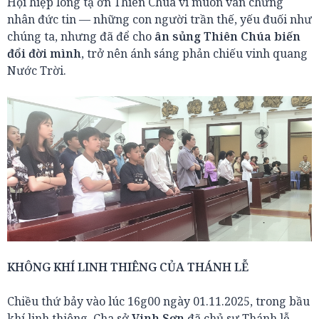
Hội hiệp lòng tạ ơn Thiên Chúa vì muôn vàn chứng
nhân đức tin — những con người trần thế, yếu đuối như
chúng ta, nhưng đã để cho
ân sủng Thiên Chúa biến
đổi đời mình
, trở nên ánh sáng phản chiếu vinh quang
Nước Trời.
KHÔNG KHÍ LINH THIÊNG CỦA THÁNH LỄ
Chiều thứ bảy vào lúc 16g00 ngày 01.11.2025, trong bầu
khí linh thiêng, Cha sở
Vinh Sơn
đã chủ sự Thánh lễ