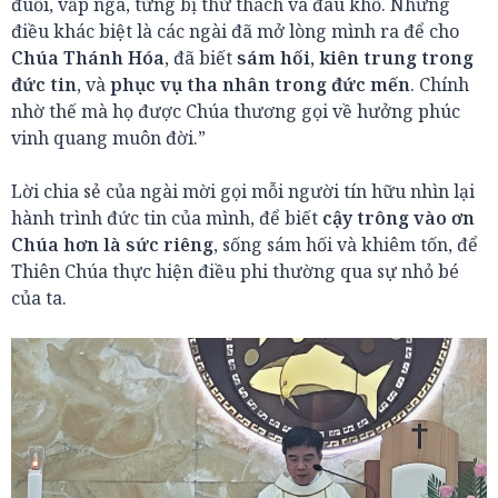
đuối, vấp ngã, từng bị thử thách và đau khổ. Nhưng
điều khác biệt là các ngài đã mở lòng mình ra để cho
Chúa Thánh Hóa
, đã biết
sám hối, kiên trung trong
đức tin
, và
phục vụ tha nhân trong đức mến
. Chính
nhờ thế mà họ được Chúa thương gọi về hưởng phúc
vinh quang muôn đời.”
Lời chia sẻ của ngài mời gọi mỗi người tín hữu nhìn lại
hành trình đức tin của mình, để biết
cậy trông vào ơn
Chúa hơn là sức riêng
, sống sám hối và khiêm tốn, để
Thiên Chúa thực hiện điều phi thường qua sự nhỏ bé
của ta.