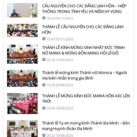
CẦU NGUYỆN CHO CÁC ĐẲNG LINH HỒN – HIỆP
THÔNG TRONG TÌNH YÊU VÀ NIỀM HY VỌNG
18:24 02/11/2025
THÁNH LỄ CẦU NGUYỆN CHO CÁC ĐẲNG LINH
HỒN
13:41 02/11/2025
THÁNH LỄ KÍNH MỪNG SINH NHẬT ĐỨC TRINH
NỮ MARIA & MỪNG BỔN MẠNG HỘI LÊGIÔ
MARIE
22:18 15/09/2025
Thánh lễ mừng kính Thánh nữ Monica – Người
mẹ kiên nhẫn trong gia đình
19:28 30/08/2025
THÁNH LỄ MỪNG KÍNH ĐỨC MARIA HỒN XÁC LÊN
TRỜI
19:36 16/08/2025
Thánh lễ Tạ ơn mừng kính Thánh Đa Minh – Bổn
mạng Huynh đoàn Đa Minh
20:22 10/08/2025