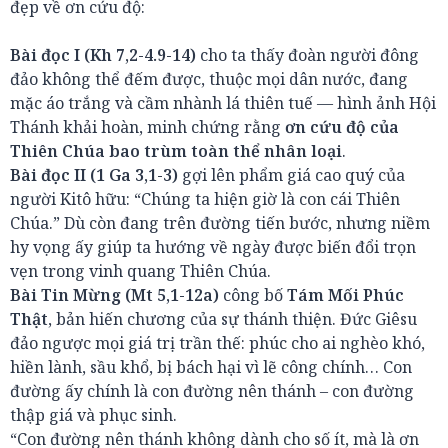
đẹp về ơn cứu độ:
Bài đọc I (Kh 7,2-4.9-14)
cho ta thấy đoàn người đông
đảo không thể đếm được, thuộc mọi dân nước, đang
mặc áo trắng và cầm nhành lá thiên tuế — hình ảnh Hội
Thánh khải hoàn, minh chứng rằng
ơn cứu độ của
Thiên Chúa bao trùm toàn thể nhân loại
.
Bài đọc II (1 Ga 3,1-3)
gợi lên phẩm giá cao quý của
người Kitô hữu: “Chúng ta hiện giờ là con cái Thiên
Chúa.” Dù còn đang trên đường tiến bước, nhưng niềm
hy vọng ấy giúp ta hướng về ngày được biến đổi trọn
vẹn trong vinh quang Thiên Chúa.
Bài Tin Mừng (Mt 5,1-12a)
công bố
Tám Mối Phúc
Thật
, bản hiến chương của sự thánh thiện. Đức Giêsu
đảo ngược mọi giá trị trần thế: phúc cho ai nghèo khó,
hiền lành, sầu khổ, bị bách hại vì lẽ công chính… Con
đường ấy chính là con đường nên thánh – con đường
thập giá và phục sinh.
“Con đường nên thánh không dành cho số ít, mà là ơn