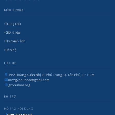
ĐIỀU HƯỚNG
Trang chủ
Giới thiệu
Thư viện ảnh
Liên hệ
LIÊN HỆ
19/2 Hoàng Xuân Nhị, P. Phú Trung, Q. Tân Phú, TP. HCM
mvttgxphuhoa@gmail.com
gxphuhoa.org
HỖ TRỢ
HỖ TRỢ NỘI DUNG
090.337.8512