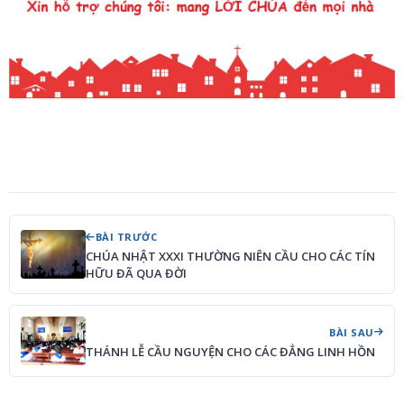
BÀI TRƯỚC
CHÚA NHẬT XXXI THƯỜNG NIÊN CẦU CHO CÁC TÍN
HỮU ĐÃ QUA ĐỜI
BÀI SAU
THÁNH LỄ CẦU NGUYỆN CHO CÁC ĐẲNG LINH HỒN