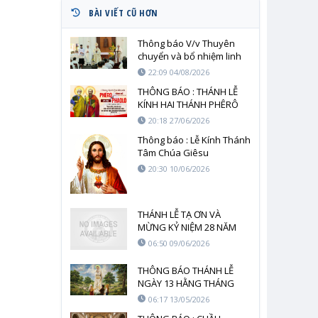
BÀI VIẾT CŨ HƠN
Thông báo V/v Thuyên
chuyển và bổ nhiệm linh
mục năm 2026
22:09 04/08/2026
THÔNG BÁO : THÁNH LỄ
KÍNH HAI THÁNH PHÊRÔ
VÀ PHAOLÔ
20:18 27/06/2026
Thông báo : Lễ Kính Thánh
Tâm Chúa Giêsu
20:30 10/06/2026
THÁNH LỄ TẠ ƠN VÀ
MỪNG KỶ NIỆM 28 NĂM
LINH MỤC CHA SỞ VINH
06:50 09/06/2026
SƠN
THÔNG BÁO THÁNH LỄ
NGÀY 13 HẰNG THÁNG
06:17 13/05/2026