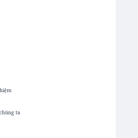
nhiệm
 chúng ta