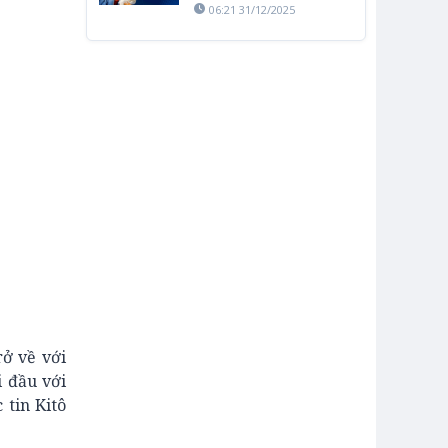
THIÊN CHÚA
06:21 31/12/2025
ở về với
i đầu với
 tin Kitô