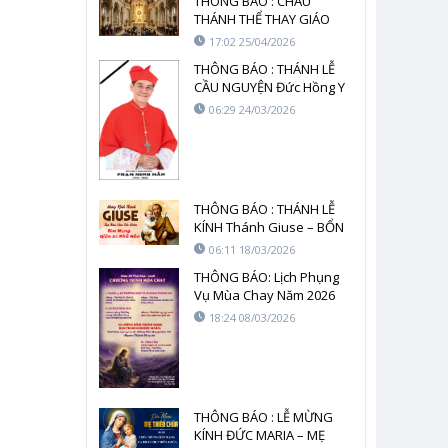
THÔNG BÁO : CHẦU
THÁNH THỂ THAY GIÁO
PHẬN – NĂM 2026
17:02 25/04/2026
THÔNG BÁO : THÁNH LỄ
CẦU NGUYỆN Đức Hồng Y
Gioan Baotixita Phạm
06:29 24/03/2026
Minh Mẫn
THÔNG BÁO : THÁNH LỄ
KÍNH Thánh Giuse – BỔN
MẠNG Giáo xứ Phú Hòa
06:11 18/03/2026
THÔNG BÁO: Lịch Phụng
Vụ Mùa Chay Năm 2026
18:24 08/03/2026
THÔNG BÁO : LỄ MỪNG
KÍNH ĐỨC MARIA – MẸ