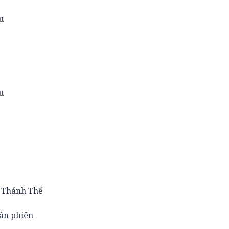
su
su
u Thánh Thể
uân phiên