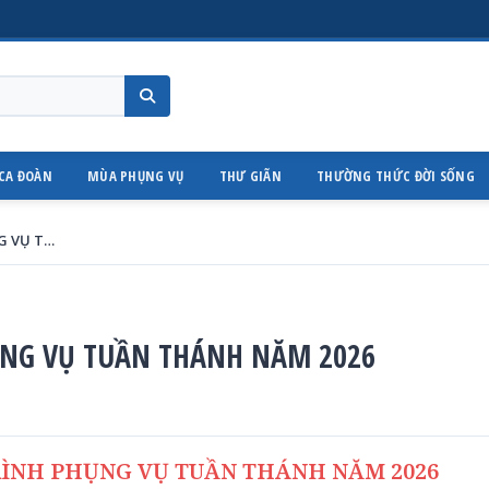
CA ĐOÀN
MÙA PHỤNG VỤ
THƯ GIÃN
THƯỜNG THỨC ĐỜI SỐNG
THÔNG BÁO CHƯƠNG TRÌNH PHỤNG VỤ TUẦN THÁNH NĂM 2026
NG VỤ TUẦN THÁNH NĂM 2026
ÌNH PHỤNG VỤ TUẦN THÁNH NĂM 2026