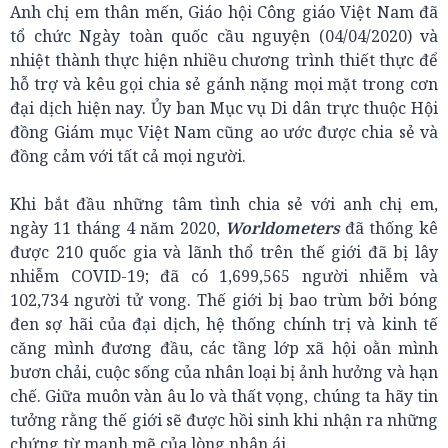
Anh chị em thân mến, Giáo hội Công giáo Việt Nam đã
tổ chức Ngày toàn quốc cầu nguyện (04/04/2020) và
nhiệt thành thực hiện nhiều chương trình thiết thực để
hỗ trợ và kêu gọi chia sẻ gánh nặng mọi mặt trong cơn
đại dịch hiện nay. Ủy ban Mục vụ Di dân trực thuộc Hội
đồng Giám mục Việt Nam cũng ao ước được chia sẻ và
đồng cảm với tất cả mọi người.
Khi bắt đầu những tâm tình chia sẻ với anh chị em,
ngày 11 tháng 4 năm 2020,
Worldometers
đã thống kê
được 210 quốc gia và lãnh thổ trên thế giới đã bị lây
nhiễm COVID-19; đã có 1,699,565 người nhiễm và
102,734 người tử vong. Thế giới bị bao trùm bởi bóng
đen sợ hãi của đại dịch, hệ thống chính trị và kinh tế
căng mình đương đầu, các tầng lớp xã hội oằn mình
bươn chải, cuộc sống của nhân loại bị ảnh hưởng và hạn
chế. Giữa muôn vàn âu lo và thất vọng, chúng ta hãy tin
tưởng rằng thế giới sẽ được hồi sinh khi nhận ra những
chứng từ mạnh mẽ của lòng nhân ái.