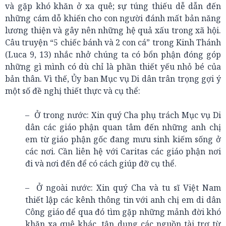
và gặp khó khăn ở xa quê; sự túng thiếu dễ dẫn đến
những cám dỗ khiến cho con người đánh mất bản năng
lương thiện và gây nên những hệ quả xấu trong xã hội.
Câu truyện “5 chiếc bánh và 2 con cá” trong Kinh Thánh
(Luca 9, 13) nhắc nhở chúng ta có bổn phận đóng góp
những gì mình có dù chỉ là phần thiết yếu nhỏ bé của
bản thân. Vì thế, Ủy ban Mục vụ Di dân trân trọng gợi ý
một số đề nghị thiết thực và cụ thể:
– Ở trong nước: Xin quý Cha phụ trách Mục vụ Di
dân các giáo phận quan tâm đến những anh chị
em từ giáo phận gốc đang mưu sinh kiếm sống ở
các nơi. Cần liên hệ với Caritas các giáo phận nơi
đi và nơi đến để có cách giúp đỡ cụ thể.
– Ở ngoài nước: Xin quý Cha và tu sĩ Việt Nam
thiết lập các kênh thông tin với anh chị em di dân
Công giáo để qua đó tìm gặp những mảnh đời khó
khăn xa quê khác, tận dụng các nguồn tài trợ từ