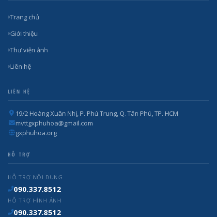
Trang chủ
Giới thiệu
Thư viện ảnh
Liên hệ
LIÊN HỆ
19/2 Hoàng Xuân Nhị, P. Phú Trung, Q. Tân Phú, TP. HCM
mvttgxphuhoa@gmail.com
gxphuhoa.org
HỖ TRỢ
HỖ TRỢ NỘI DUNG
090.337.8512
HỖ TRỢ HÌNH ẢNH
090.337.8512