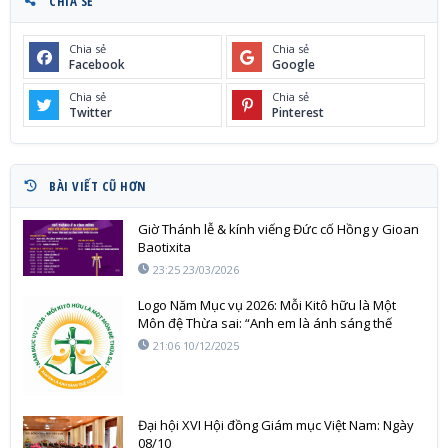
CHIA SẺ
Chia sẻ
Chia sẻ
Facebook
Google
Chia sẻ
Chia sẻ
Twitter
Pinterest
BÀI VIẾT CŨ HƠN
Giờ Thánh lễ & kính viếng Đức cố Hồng y Gioan
Baotixita
23:25 23/03/2026
Logo Năm Mục vụ 2026: Mỗi Kitô hữu là Một
Môn đệ Thừa sai: “Anh em là ánh sáng thế
gian” (Mt 5,14)
21:06 10/12/2025
Đại hội XVI Hội đồng Giám mục Việt Nam: Ngày
08/10