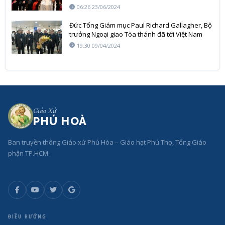
bất chấp nguy hiểm?
06:26 23/06/2024
Đức Tổng Giám mục Paul Richard Gallagher, Bộ
trưởng Ngoại giao Tòa thánh đã tới Việt Nam
19:30 09/04/2024
Giáo Xứ
PHÚ HOÀ
Ban truyền thông Giáo xứ Phú Hòa – Giáo hạt Phú Thọ, Tổng Giáo
phận TP.HCM.
ĐIỀU HƯỚNG