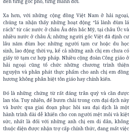
đến từng góc phố, từng mảnh đời.
Xa hơn, với những cộng đồng Việt Nam ở hải ngoại,
chúng ta nhận thấy những hoạt động “lá lành đùm lá
rách” từ các nước ở châu Âu đến bắc Mỹ, tại châu Úc và
nhiều nước ở châu Á; những người gốc Việt đã định cư
lâu năm đùm bọc những người tạm cư hoặc du học
sinh, lao động thời vụ, kể cả những anh chị em chưa có
giấy tờ tạm cư hợp pháp. Nhiều cộng đoàn Công giáo ở
hải ngoại cũng tổ chức những chương trình thiện
nguyện và phân phát thực phẩm cho anh chị em đồng
hương không phân biệt tôn giáo hay chính kiến.
Đó là những chứng từ rất đáng trân quý và cần được
lan tỏa. Tuy nhiên, để bươn chải trong cơn đại dịch này
và bước qua giai đoạn phục hồi sau đại dịch là một
hành trình dài dễ khiến cho con người mệt mỏi và kiệt
sức, nhất là đối với những anh chị em di dân, không
thuộc diện được nhận trợ cấp chính thức, đang mất việc