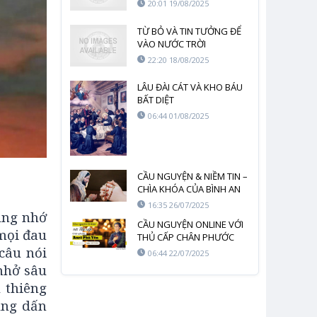
20:01 19/08/2025
TỪ BỎ VÀ TIN TƯỞNG ĐỂ
VÀO NƯỚC TRỜI
22:20 18/08/2025
LÂU ĐÀI CÁT VÀ KHO BÁU
BẤT DIỆT
06:44 01/08/2025
CẦU NGUYỆN & NIỀM TIN –
CHÌA KHÓA CỦA BÌNH AN
NỘI TÂM
16:35 26/07/2025
ùng nhớ
CẦU NGUYỆN ONLINE VỚI
mọi đau
THỦ CẤP CHÂN PHƯỚC
 câu nói
ANRÊ PHÚ YÊN
06:44 22/07/2025
 nhở sâu
 thiêng
ùng dấn