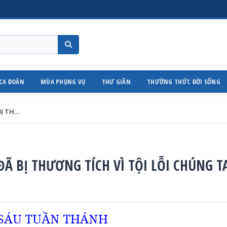
CA ĐOÀN
MÙA PHỤNG VỤ
THƯ GIÃN
THƯỜNG THỨC ĐỜI SỐNG
THỨ SÁU TUẦN THÁNH : NGƯỜI ĐÃ BỊ THƯƠNG TÍCH VÌ TỘI LỖI CHÚNG TA
Ã BỊ THƯƠNG TÍCH VÌ TỘI LỖI CHÚNG T
SÁU TUẦN THÁNH