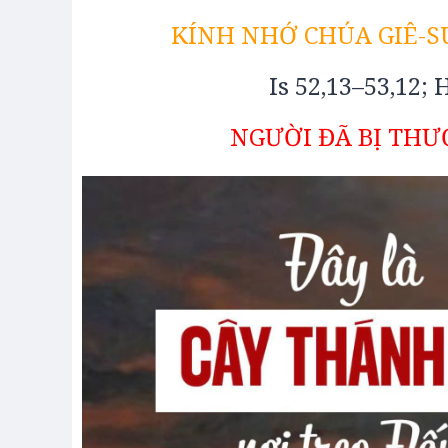
KÍNH NHỚ CHÚA GIÊ-S
Is 52,13–53,12; 
NGƯỜI ĐÃ BỊ THƯƠ