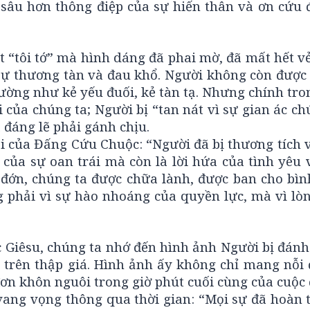
 sâu hơn thông điệp của sự hiến thân và ơn cứu 
t “tôi tớ” mà hình dáng đã phai mờ, đã mất hết v
 sự thương tàn và đau khổ. Người không còn được 
ường như kẻ yếu đuối, kẻ tàn tạ. Nhưng chính tro
i của chúng ta; Người bị “tan nát vì sự gian ác ch
đáng lẽ phải gánh chịu.
i của Đấng Cứu Chuộc: “Người đã bị thương tích vì
i của sự oan trái mà còn là lời hứa của tình yêu 
đớn, chúng ta được chữa lành, được ban cho bìn
g phải vì sự hào nhoáng của quyền lực, mà vì lò
Giêsu, chúng ta nhớ đến hình ảnh Người bị đánh 
h trên thập giá. Hình ảnh ấy không chỉ mang nỗi 
đơn khôn nguôi trong giờ phút cuối cùng của cuộc 
ang vọng thông qua thời gian: “Mọi sự đã hoàn t