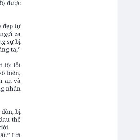
độ được
ẻ đẹp tự
ngợi ca
ng sự bị
úng ta,”
 tội lỗi
vô biên,
h an và
ng nhân
đòn, bị
đau thể
đời.
ất.” Lời