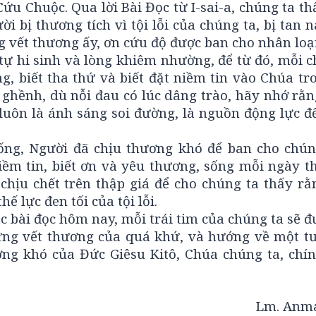
u Chuộc. Qua lời Bài Đọc từ I-sai-a, chúng ta t
i bị thương tích vì tội lỗi của chúng ta, bị tan n
 vết thương ấy, ơn cứu độ được ban cho nhân loại
tự hi sinh và lòng khiêm nhường, để từ đó, mỗi 
g, biết tha thứ và biết đặt niềm tin vào Chúa t
 ghềnh, dù nỗi đau có lúc dâng trào, hãy nhớ rằn
luôn là ánh sáng soi đường, là nguồn động lực đ
ống, Người đã chịu thương khó để ban cho chún
iềm tin, biết ơn và yêu thương, sống mỗi ngày t
ịu chết trên thập giá để cho chúng ta thấy rằn
ế lực đen tối của tội lỗi.
 bài đọc hôm nay, mỗi trái tim của chúng ta sẽ đ
ng vết thương của quá khứ, và hướng về một tư
ơng khó của Đức Giêsu Kitô, Chúa chúng ta, chín
Lm. Anma