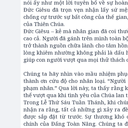
nói ấy như một lời tuyên bố về sự hoà
Đức Giêsu đã trọn vẹn nhận lấy sứ mệ
chống cự trước sự bất công của thế gia
của Thiên Chúa.
Đức Giêsu – kẻ mà nhân gian đã coi thư
cao cả. Người đã gánh trên mình toàn bộ
trở thành nguồn chữa lành cho tâm hồn 
lòng khiêm nhường không phải là dấu h
giúp con người vượt qua mọi thử thách c
Chúng ta hãy nhìn vào mầu nhiệm phục 
thành ơn cứu độ cho nhân loại. “Người 
phạm nhân.” Qua lời này, ta thấy rằng k
thể vượt qua khi tình yêu của Chúa lan t
Trong Lễ Thứ Sáu Tuần Thánh, khi chúng
nhận ra rằng, tất cả những gì xảy ra đ
được sắp đặt từ trước. Sự thương khó
chính của Đấng Toàn Năng. Chúng ta đ