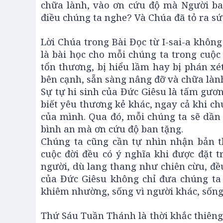
chữa lành, vào ơn cứu độ mà Người ban
điều chúng ta nghe? Và Chúa đã tỏ ra s
Lời Chúa trong Bài Đọc từ I-sai-a không
là bài học cho mỗi chúng ta trong cuộ
tổn thương, bị hiểu lầm hay bị phán xé
bên cạnh, sẵn sàng nâng đỡ và chữa làn
Sự tự hi sinh của Đức Giêsu là tấm gương
biết yêu thương kẻ khác, ngay cả khi ch
của mình. Qua đó, mỗi chúng ta sẽ dần 
bình an mà ơn cứu độ ban tặng.
Chúng ta cũng cần tự nhìn nhận bản t
cuộc đời đều có ý nghĩa khi được đặt 
người, dù lang thang như chiên cừu, đề
của Đức Giêsu không chỉ đưa chúng ta 
khiêm nhường, sống vì người khác, sống
Thứ Sáu Tuần Thánh là thời khắc thiêng 