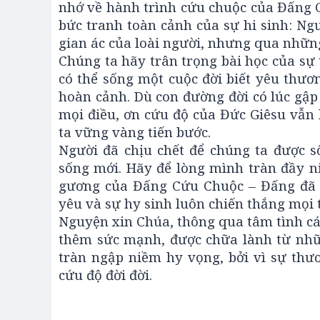
nhớ về hành trình cứu chuộc của Đấng Cứ
bức tranh toàn cảnh của sự hi sinh: Ngườ
gian ác của loài người, nhưng qua những
Chúng ta hãy trân trọng bài học của sự 
có thể sống một cuộc đời biết yêu thươn
hoàn cảnh. Dù con đường đời có lúc gập
mọi điều, ơn cứu độ của Đức Giêsu vẫn 
ta vững vàng tiến bước.
Người đã chịu chết để chúng ta được s
sống mới. Hãy để lòng mình tràn đầy n
gương của Đấng Cứu Chuộc – Đấng đã ch
yêu và sự hy sinh luôn chiến thắng mọi th
Nguyện xin Chúa, thông qua tâm tình các
thêm sức mạnh, được chữa lành từ nhữ
tràn ngập niềm hy vọng, bởi vì sự thư
cứu độ đời đời.