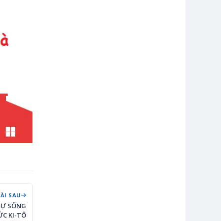
BÀI SAU
SỰ SỐNG
C KI-TÔ