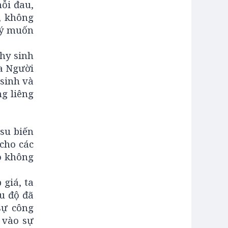
ỗi đau,
, không
 ý muốn
hy sinh
ủa Người
sinh và
g liêng
su biến
cho các
ào không
giá, ta
u độ đã
sự công
 vào sự