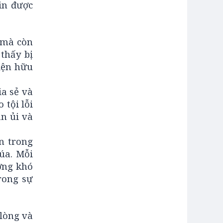
in được
u mà còn
thấy bị
iện hữu
ia sẻ và
 tội lỗi
n ủi và
n trong
úa. Mỗi
ơng khó
rong sự
 lòng và