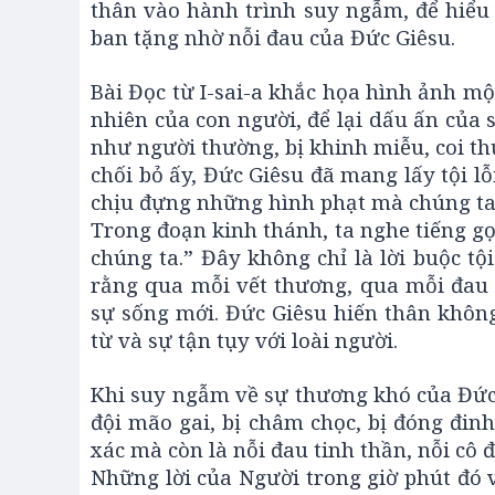
thân vào hành trình suy ngẫm, để hiểu
ban tặng nhờ nỗi đau của Đức Giêsu.
Bài Đọc từ I-sai-a khắc họa hình ảnh mộ
nhiên của con người, để lại dấu ấn của
như người thường, bị khinh miễu, coi th
chối bỏ ấy, Đức Giêsu đã mang lấy tội lỗ
chịu đựng những hình phạt mà chúng ta 
Trong đoạn kinh thánh, ta nghe tiếng gọ
chúng ta.” Đây không chỉ là lời buộc tộ
rằng qua mỗi vết thương, qua mỗi đau 
sự sống mới. Đức Giêsu hiến thân khôn
từ và sự tận tụy với loài người.
Khi suy ngẫm về sự thương khó của Đức 
đội mão gai, bị châm chọc, bị đóng đin
xác mà còn là nỗi đau tinh thần, nỗi cô 
Những lời của Người trong giờ phút đó v