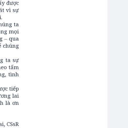
hấy được
át vì sự
.
chúng ta
rong mọi
g – qua
ể chúng
g ta sự
heo tấm
g, tình
ược tiếp
ơng lai
h là ơn
i, CSsR