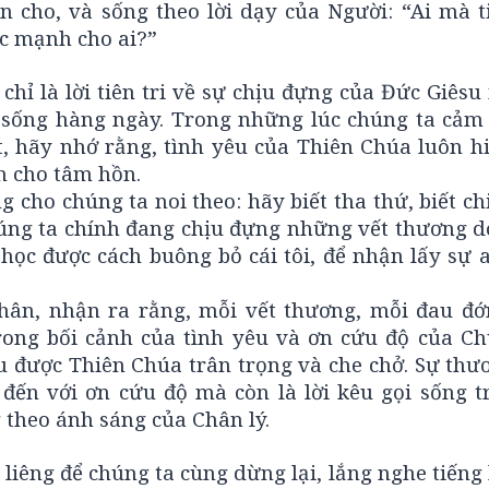
 cho, và sống theo lời dạy của Người: “Ai mà t
ức mạnh cho ai?”
 chỉ là lời tiên tri về sự chịu đựng của Đức Giês
c sống hàng ngày. Trong những lúc chúng ta cảm 
t, hãy nhớ rằng, tình yêu của Thiên Chúa luôn h
h cho tâm hồn.
 cho chúng ta noi theo: hãy biết tha thứ, biết ch
úng ta chính đang chịu đựng những vết thương do
học được cách buông bỏ cái tôi, để nhận lấy sự a
hân, nhận ra rằng, mỗi vết thương, mỗi đau đớ
trong bối cảnh của tình yêu và ơn cứu độ của Ch
u được Thiên Chúa trân trọng và che chở. Sự thư
đến với ơn cứu độ mà còn là lời kêu gọi sống t
 theo ánh sáng của Chân lý.
liêng để chúng ta cùng dừng lại, lắng nghe tiếng