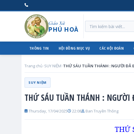
Giáo Xứ
PHÚ HOÀ
THÔNG TIN
HỘI ĐỒNG MỤC VỤ
CÁC HỘI ĐOÀN
Trang chủ
SUY NIỆM
SUY NIỆM
THỨ SÁU TUẦN THÁNH : NGƯỜI Đ
Thursday, 17/04/2025
22:08
Ban Truyền Thông
THỨ 