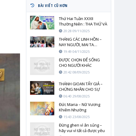
BÀI VIẾT CŨ HƠN
Thứ Hai Tuần XXXII
Thường Niên : THA THỨ VÀ
ĐỨC TIN – HAI TRỤ CỘT
20:28 09/11/2025
CỦA NGƯỜI MÔN ĐỆ ĐỨC
THÁNG CÁC LINH HỒN –
KITÔ
NAY NGƯỜI, MAI TA…
19:49 04/11/2025
ĐƯỢC CHỌN ĐỂ SỐNG
CHO NGƯỜI KHÁC
20:42 08/09/2025
THÁNH GIOAN TẨY GIẢ –
CHỨNG NHÂN CHO SỰ
THẬT
06:40 29/08/2025
Đức Maria – Nữ Vương
Khiêm Nhường
15:43 23/08/2025
Đừng ghen vì ân sủng –
hãy vui vì tất cả được yêu