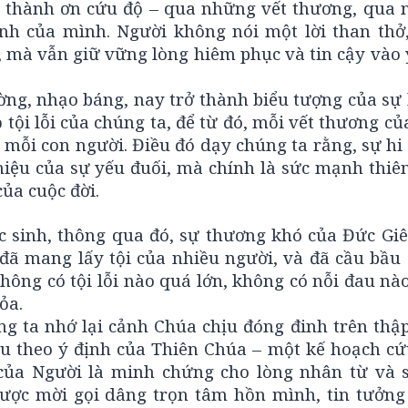
n thành ơn cứu độ – qua những vết thương, qua n
nh của mình. Người không nói một lời than thở
n, mà vẫn giữ vững lòng hiêm phục và tin cậy vào
ờng, nhạo báng, nay trở thành biểu tượng của sự 
 tội lỗi của chúng ta, để từ đó, mỗi vết thương c
mỗi con người. Điều đó dạy chúng ta rằng, sự hi 
iệu của sự yếu đuối, mà chính là sức mạnh thiên
ủa cuộc đời.
sinh, thông qua đó, sự thương khó của Đức Giê
đã mang lấy tội của nhiều người, và đã cầu bầu 
hông có tội lỗi nào quá lớn, không có nỗi đau n
ỏa.
 ta nhớ lại cảnh Chúa chịu đóng đinh trên thập 
ều theo ý định của Thiên Chúa – một kế hoạch cứ
 của Người là minh chứng cho lòng nhân từ và 
ược mời gọi dâng trọn tâm hồn mình, tin tưởng