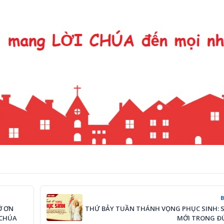
Ớ ƠN
THỨ BẢY TUẦN THÁNH VỌNG PHỤC SINH: 
 CHÚA
MỚI TRONG ÐỨ