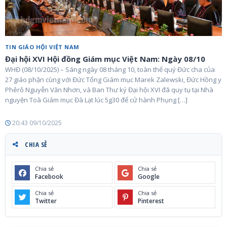
TIN GIÁO HỘI VIỆT NAM
Đại hội XVI Hội đồng Giám mục Việt Nam: Ngày 08/10
WHĐ (08/10/2025) – Sáng ngày 08 tháng 10, toàn thể quý Đức cha của
27 giáo phận cùng với Đức Tổng Giám mục Marek Zalewski, Đức Hồng y
Phêrô Nguyễn Văn Nhơn, và Ban Thư ký Đại hội XVI đã quy tụ tại Nhà
nguyện Toà Giám mục Đà Lạt lúc 5g30 để cử hành Phụng […]
20:43 09/10/2025
CHIA SẺ
Chia sẻ
Chia sẻ
Facebook
Google
Chia sẻ
Chia sẻ
Twitter
Pinterest