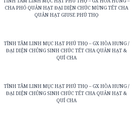
TĨNH TÂM LINH MỤC HẠT PHÚ THỌ – GX HÒA HƯNG –
CHA PHÓ QUẢN HẠT ĐẠI DIỆN CHÚC MỪNG TẾT CHA
QUẢN HẠT GIUSE PHÚ THỌ
TĨNH TÂM LINH MỤC HẠT PHÚ THỌ – GX HÒA HƯNG /
ĐẠI DIỆN CHỦNG SINH CHÚC TẾT CHA QUẢN HẠT &
QUÍ CHA
TĨNH TÂM LINH MỤC HẠT PHÚ THỌ – GX HÒA HƯNG /
ĐẠI DIỆN CHỦNG SINH CHÚC TẾT CHA QUẢN HẠT &
QUÍ CHA