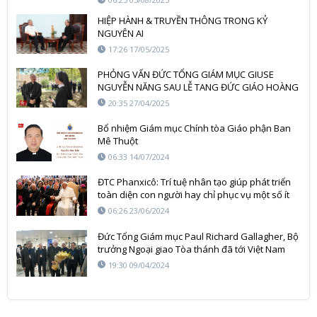
HIỆP HÀNH & TRUYỀN THÔNG TRONG KỶ
NGUYÊN AI
17:26 17/05/2025
PHỎNG VẤN ĐỨC TỔNG GIÁM MỤC GIUSE
NGUYỄN NĂNG SAU LỄ TANG ĐỨC GIÁO HOÀNG
PHANXICÔ
20:35 27/04/2025
Bổ nhiệm Giám mục Chính tòa Giáo phận Ban
Mê Thuột
06:33 14/07/2024
ĐTC Phanxicô: Trí tuệ nhân tạo giúp phát triển
toàn diện con người hay chỉ phục vụ một số ít
bất chấp nguy hiểm?
06:26 23/06/2024
Đức Tổng Giám mục Paul Richard Gallagher, Bộ
trưởng Ngoại giao Tòa thánh đã tới Việt Nam
19:30 09/04/2024