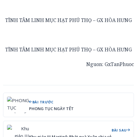
TĨNH TÂM LINH MỤC HẠT PHÚ THỌ – GX HÒA HƯNG
TĨNH TÂM LINH MỤC HẠT PHÚ THỌ – GX HÒA HƯNG
Nguon: GxTanPhuoc
BÀI TRƯỚC
PHONG TỤC NGÀY TẾT
BÀI SAU
Khu giáo III Martinô: Phát quà Xuân chia sẻ