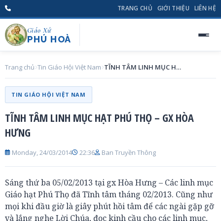
TRANG CHỦ
GIỚI THIỆU
LIÊN HỆ
Giáo Xứ
PHÚ HOÀ
Trang chủ
Tin Giáo Hội Việt Nam
TĨNH TÂM LINH MỤC HẠT PHÚ THỌ – GX HÒA HƯNG
TIN GIÁO HỘI VIỆT NAM
TĨNH TÂM LINH MỤC HẠT PHÚ THỌ – GX HÒA
HƯNG
Monday, 24/03/2014
22:36
Ban Truyền Thông
Sáng thứ ba 05/02/2013 tại gx Hòa Hưng – Các linh mục
Giáo hạt Phú Thọ đã Tĩnh tâm tháng 02/2013. Cũng như
mọi khi đầu giờ là giây phút hồi tâm để các ngài gặp gỡ
và lắng nghe Lời Chúa, đọc kinh cầu cho các linh mục,