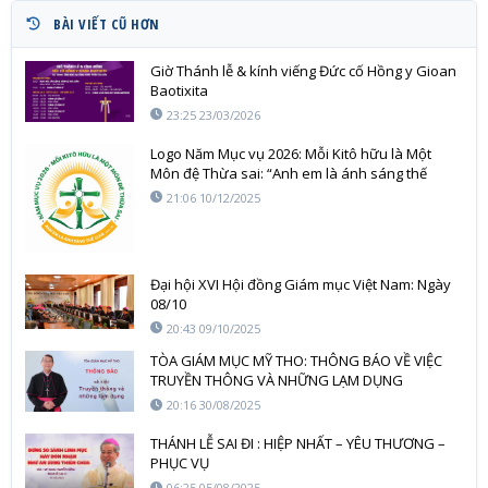
BÀI VIẾT CŨ HƠN
Giờ Thánh lễ & kính viếng Đức cố Hồng y Gioan
Baotixita
23:25 23/03/2026
Logo Năm Mục vụ 2026: Mỗi Kitô hữu là Một
Môn đệ Thừa sai: “Anh em là ánh sáng thế
gian” (Mt 5,14)
21:06 10/12/2025
Đại hội XVI Hội đồng Giám mục Việt Nam: Ngày
08/10
20:43 09/10/2025
TÒA GIÁM MỤC MỸ THO: THÔNG BÁO VỀ VIỆC
TRUYỀN THÔNG VÀ NHỮNG LẠM DỤNG
20:16 30/08/2025
THÁNH LỄ SAI ĐI : HIỆP NHẤT – YÊU THƯƠNG –
PHỤC VỤ
06:25 05/08/2025