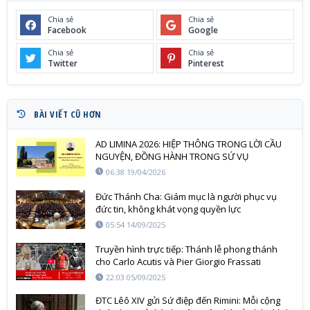
Chia sẻ
Chia sẻ
Facebook
Google
Chia sẻ
Chia sẻ
Twitter
Pinterest
BÀI VIẾT CŨ HƠN
AD LIMINA 2026: HIỆP THÔNG TRONG LỜI CẦU
NGUYỆN, ĐỒNG HÀNH TRONG SỨ VỤ
06:38 19/04/2026
Đức Thánh Cha: Giám mục là người phục vụ
đức tin, không khát vọng quyền lực
05:54 14/09/2025
Truyền hình trực tiếp: Thánh lễ phong thánh
cho Carlo Acutis và Pier Giorgio Frassati
22:03 05/09/2025
ĐTC Lêô XIV gửi Sứ điệp đến Rimini: Mỗi cộng