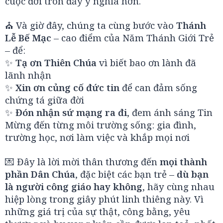
cuộc đời tròn đầy ý nghĩa hơn.
⛪ Và giờ đây, chúng ta cùng bước vào
Thánh
Lễ Bế Mạc
– cao điểm của Năm Thánh Giới Trẻ
– để:
✨
Tạ ơn Thiên Chúa
vì biết bao ơn lành đã
lãnh nhận
✨
Xin ơn củng cố đức tin
để can đảm sống
chứng tá giữa đời
✨
Đón nhận sứ mạng ra đi
, đem ánh sáng Tin
Mừng đến từng môi trường sống: gia đình,
trường học, nơi làm việc và khắp mọi nơi
💌 Đây là lời mời thân thương đến
mọi thành
phần Dân Chúa
, đặc biệt các bạn trẻ –
dù bạn
là người công giáo hay không
, hãy cùng nhau
hiệp lòng trong giây phút linh thiêng này. Vì
những giá trị của sự thật, công bằng, yêu