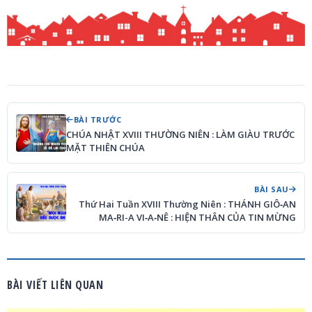
BÀI TRƯỚC
CHÚA NHẬT XVIII THƯỜNG NIÊN : LÀM GIÀU TRƯỚC
MẶT THIÊN CHÚA
BÀI SAU
Thứ Hai Tuần XVIII Thường Niên : THÁNH GIÔ‑AN
MA‑RI-A VI‑A‑NÊ : HIỆN THÂN CỦA TIN MỪNG
BÀI VIẾT LIÊN QUAN