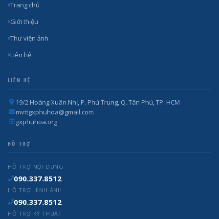
Trang chủ
Giới thiệu
Thư viện ảnh
Liên hệ
LIÊN HỆ
19/2 Hoàng Xuân Nhị, P. Phú Trung, Q. Tân Phú, TP. HCM
mvttgxphuhoa@gmail.com
gxphuhoa.org
HỖ TRỢ
HỖ TRỢ NỘI DUNG
090.337.8512
HỖ TRỢ HÌNH ẢNH
090.337.8512
HỖ TRỢ KỸ THUẬT