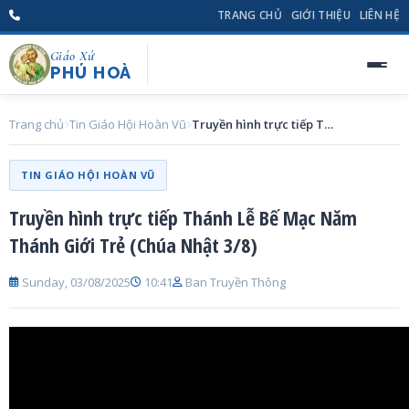
TRANG CHỦ
GIỚI THIỆU
LIÊN HỆ
Giáo Xứ
PHÚ HOÀ
Trang chủ
Tin Giáo Hội Hoàn Vũ
Truyền hình trực tiếp Thánh Lễ Bế Mạc Năm Thánh Giới Trẻ (Chúa Nhật 3/8)
TIN GIÁO HỘI HOÀN VŨ
Truyền hình trực tiếp Thánh Lễ Bế Mạc Năm
Thánh Giới Trẻ (Chúa Nhật 3/8)
Sunday, 03/08/2025
10:41
Ban Truyền Thông