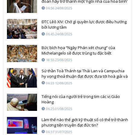
đoàn hãy trở thành một ‘ngôi nhà của hòa bình’
06:56 24/08/2025
ĐTC Lêô XIV: Chớ gì quyền lực được điều hướng
bởi lương tâm
06:45 24/08/2025
Bức bích họa “Ngày Phán xét chung” của
Michelangelo sẽ được trùng tu đặc biệt
18:55 23/08/2025
Sứ thần Toà Thánh tại Thái Lan và Campuchia
hy vọng thoả thuận đạt được đưa tới hoà giải và
hoà bình ổn định
06:23 12/08/2025
Tiếng nói của người trẻ trong tim các vị Giáo
Hoàng
06:25 01/08/2025
Làm thế nào thế giới kỹ thuật số có thể trở thành
phương tiện truyền đạt đức tin?
06:37 31/07/2025