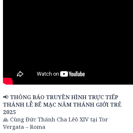
📢
THÔNG BÁO TRUYỀN HÌNH TRỰC TIẾP
THÁNH LỄ BẾ MẠC NĂM THÁNH GIỚI TRẺ
2025
🙏 Cùng Đức Thánh Cha Lêô XIV tại Tor
Vergata – Roma