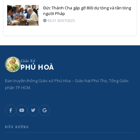
Đức Thánh Cha gặp gỡ 800 dự tòng và tân tòng
người Pháp
06:31 30/07/2025
Giáo Xứ
PHÚ HOÀ
Ban truyền thông Giáo xứ Phú Hòa – Giáo hạt Phú Thọ, Tổng Giáo
phận TP.HCM.
ĐIỀU HƯỚNG