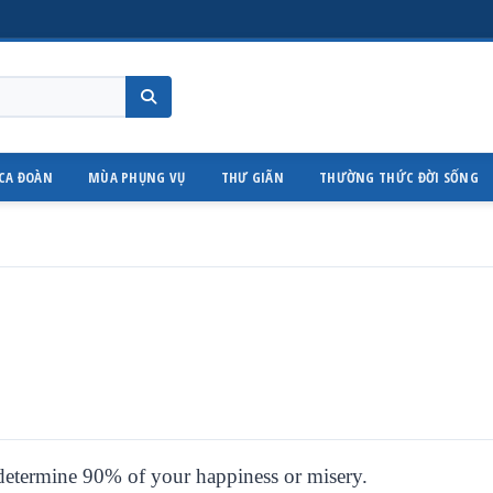
CA ĐOÀN
MÙA PHỤNG VỤ
THƯ GIÃN
THƯỜNG THỨC ĐỜI SỐNG
 determine 90% of your happiness or misery.