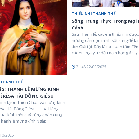
THIẾU NHI THÁNH THỂ
Sống Trung Thực Trong Mọi
Cảnh
Sau Thánh lễ, các em thiếu nhi đượ
hướng dẫn dọn mình sốt sắng để lã
tích Giải tội. Đây là sự quan tâm đế
các em ngay từ đầu năm học giáo lý
21:48 22/09/2025
 THÁNH THỂ
áo: THÁNH LỄ MỪNG KÍNH
ÊRÊSA HÀI ĐỒNG GIÊSU
tình tạ ơn Thiên Chúa và mừng kính
sa Hài Đồng Giêsu – Hoa Hồng
úa, kính mời quý cộng đoàn cùng
Thánh lễ mừng kính Ngài:
/10/2025