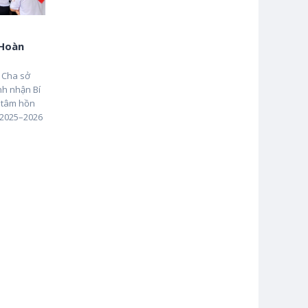
 Hoàn
c Cha sở
nh nhận Bí
n tâm hồn
 2025–2026