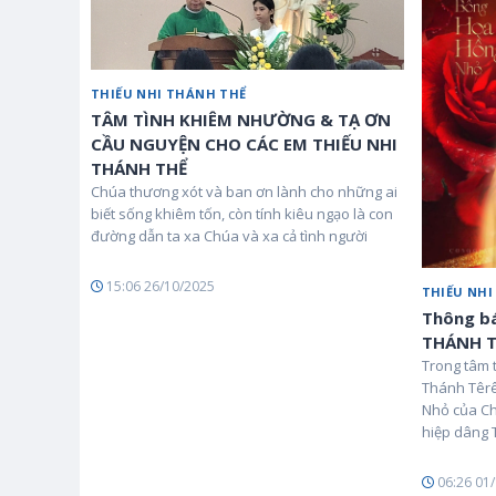
THIẾU NHI THÁNH THỂ
TÂM TÌNH KHIÊM NHƯỜNG & TẠ ƠN
CẦU NGUYỆN CHO CÁC EM THIẾU NHI
THÁNH THỂ
Chúa thương xót và ban ơn lành cho những ai
biết sống khiêm tốn, còn tính kiêu ngạo là con
đường dẫn ta xa Chúa và xa cả tình người
15:06 26/10/2025
THIẾU NHI
Thông b
THÁNH T
Trong tâm 
Thánh Têrê
Nhỏ của Ch
hiệp dâng 
06:26 01