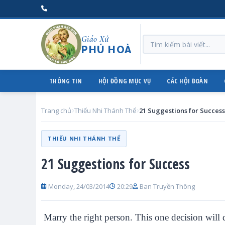
Giáo Xứ
PHÚ HOÀ
THÔNG TIN
HỘI ĐỒNG MỤC VỤ
CÁC HỘI ĐOÀN
Trang chủ
Thiếu Nhi Thánh Thể
21 Suggestions for Success
THIẾU NHI THÁNH THỂ
21 Suggestions for Success
Monday, 24/03/2014
20:29
Ban Truyền Thông
Marry the right person. This one decision will