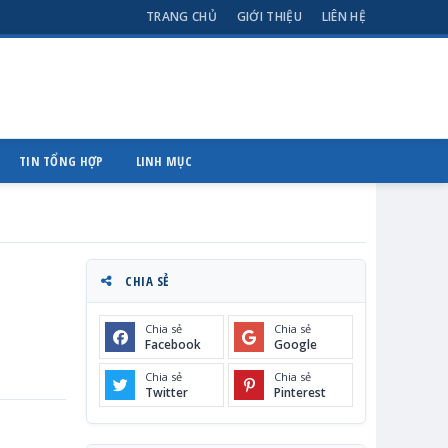
TRANG CHỦ
GIỚI THIỆU
LIÊN HỆ
TIN TỔNG HỢP
LINH MỤC
CHIA SẺ
Chia sẻ
Chia sẻ
Facebook
Google
Chia sẻ
Chia sẻ
Twitter
Pinterest