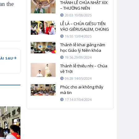
THÁNH LỄ CHÚA NHẬT XIX
an the
– THƯỜNG NIÊN
20:03 10/08/2025
LỄ LÁ – CHÚA GIÊSU TIẾN
VÀO GIÊRUSALEM, CHÚNG
CON ĐÓN NGÀI VÀO TRÁI
16:55 13/04/2025
TIM
Thánh lễ khai giảng năm
học Giáo lý Niên khóa
2024-2025
19:56 29/09/2024
BÀI SAU
Thánh lễ thiếu nhi – Chúa
về Trời
06:28 14/05/2024
Phúc cho ai không thấy
mà tin
17:14 07/04/2024