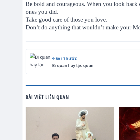
Be bold and courageous. When you look back on 
ones you did.
Take good care of those you love.
Don’t do anything that wouldn’t make your M
BÀI TRƯỚC
Bi quan hay lạc quan
BÀI VIẾT LIÊN QUAN