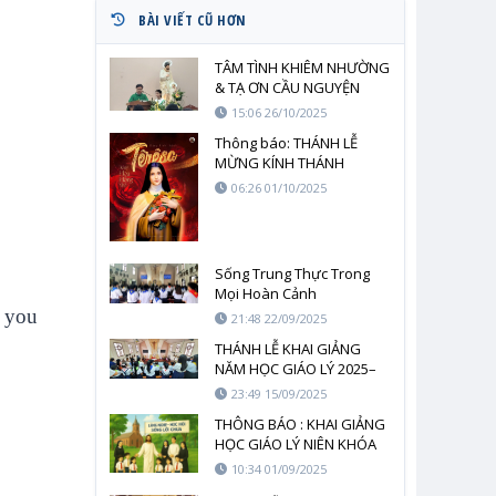
BÀI VIẾT CŨ HƠN
TÂM TÌNH KHIÊM NHƯỜNG
& TẠ ƠN CẦU NGUYỆN
CHO CÁC EM THIẾU NHI
15:06 26/10/2025
THÁNH THỂ
Thông báo: THÁNH LỄ
MỪNG KÍNH THÁNH
TÊRÊSA HÀI ĐỒNG GIÊSU
06:26 01/10/2025
Sống Trung Thực Trong
Mọi Hoàn Cảnh
e you
21:48 22/09/2025
THÁNH LỄ KHAI GIẢNG
NĂM HỌC GIÁO LÝ 2025–
2026
23:49 15/09/2025
THÔNG BÁO : KHAI GIẢNG
HỌC GIÁO LÝ NIÊN KHÓA
2025-2026
10:34 01/09/2025