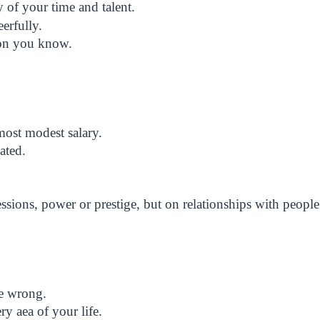
 of your time and talent.
erfully.
son you know.
most modest salary.
ated.
ssions, power or prestige, but on relationships with peopl
be wrong.
ry aea of your life.