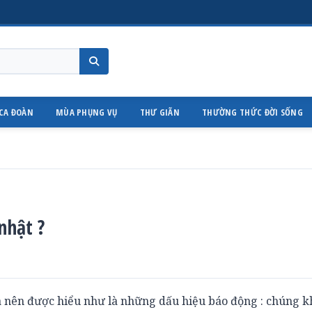
CA ĐOÀN
MÙA PHỤNG VỤ
THƯ GIÃN
THƯỜNG THỨC ĐỜI SỐNG
nhật ?
a nên được hiểu như là những dấu hiệu báo động : chúng k