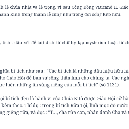
h lễ chúa nhật và lễ trọng, vì sau Công Đồng Vaticanô II, Giáo
ánh Kinh trong thánh lễ cũng như trong đời sống Kitô hữu.
; tích : dấu vết để lại) dịch từ chữ hy-lạp mysterion hoặc từ c
ghĩa bí tích như sau : "Các bí tích là những dấu hiệu hữu h
cho Giáo Hội để ban sự sống thần linh cho chúng ta. Các ngh
hực hiện những ân sủng riêng của mỗi bí tích" (số 1131).
ọi bí tích đều là hành vi của Chúa Kitô được Giáo Hội cử h
 kèm theo. Thí dụ : trong bí tích Rửa Tội, linh mục đổ nước
ng giếng rửa, và đọc : "T…, cha rửa con, nhân danh Cha và