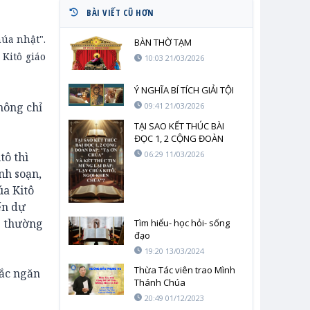
BÀI VIẾT CŨ HƠN
húa nhật".
BÀN THỜ TẠM
Kitô giáo
10:03 21/03/2026
Ý NGHĨA BÍ TÍCH GIẢI TỘI
hông chỉ
09:41 21/03/2026
TẠI SAO KẾT THÚC BÀI
ĐỌC 1, 2 CỘNG ĐOÀN
ĐÁP: “TẠ ƠN CHÚA” VÀ KẾT
06:29 11/03/2026
tô thì
THÚC TIN MỪNG LẠI ĐÁP:
nh soạn,
“LẠY CHÚA KITÔ, NGỢI
KHEN CHÚA”?
úa Kitô
ến dự
g thường
Tìm hiểu- học hỏi- sống
đạo
19:20 13/03/2024
Thừa Tác viên trao Mình
mắc ngăn
Thánh Chúa
20:49 01/12/2023