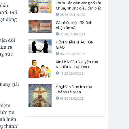
Thừa Tác viên công bố Lời
 phần
Chúa, những điều cần biết
ười. Đối
05:55 28/11/2023
oạt động
Các điều kiện để lãnh
nhận ân xá
20:29 30/10/2023
hận đòi
HÔN NHÂN KHÁC TÔN
tìm ra
GIÁO
ng sức
06:47 26/07/2022
Xin Lễ & Cầu Nguyện cho
NGƯỜI NGOẠI ĐẠO
19:22 22/05/2021
hưng giải
Ý nghĩa và ơn ích của
Thánh Lễ Misa
09:26 28/02/2021
nhiệm
đức tin
ánh hiến
Vụ thánh"