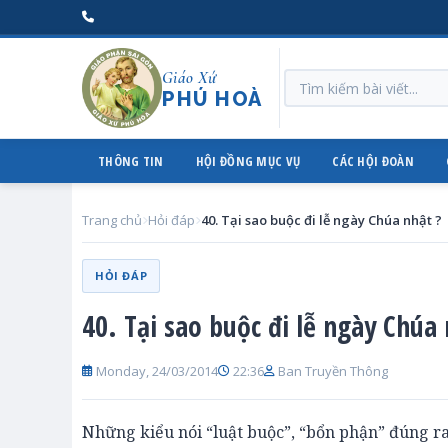
Giáo Xứ
PHÚ HOÀ
THÔNG TIN
HỘI ĐỒNG MỤC VỤ
CÁC HỘI ĐOÀN
Trang chủ
Hỏi đáp
40. Tại sao buộc đi lễ ngày Chúa nhật ?
HỎI ĐÁP
40. Tại sao buộc đi lễ ngày Chúa 
Monday, 24/03/2014
22:36
Ban Truyền Thông
Những kiểu nói “luật buộc”, “bổn phận” đúng r