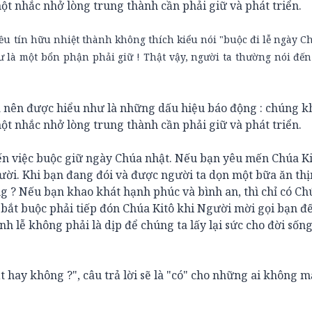
ột nhắc nhở lòng trung thành cần phải giữ và phát triển.
u tín hữu nhiệt thành không thích kiểu nói "buộc đi lễ ngày C
là một bổn phận phải giữ ! Thật vậy, người ta thường nói đến 
a nên được hiểu như là những dấu hiệu báo động : chúng k
ột nhắc nhở lòng trung thành cần phải giữ và phát triển.
đến việc buộc giữ ngày Chúa nhật. Nếu bạn yêu mến Chúa Ki
ười. Khi bạn đang đói và được người ta dọn một bữa ăn thị
g ? Nếu bạn khao khát hạnh phúc và bình an, thì chỉ có Ch
ị bắt buộc phải tiếp đón Chúa Kitô khi Người mời gọi bạn đ
 lễ không phải là dịp để chúng ta lấy lại sức cho đời sốn
ật hay không ?", câu trả lời sẽ là "có" cho những ai không 