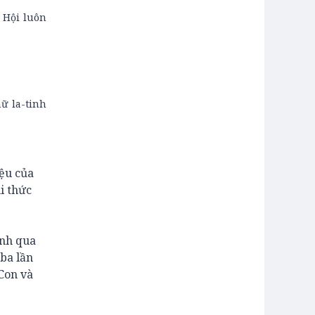
 Hội luôn
hữ la-tinh
iệu của
i thức
ành qua
 ba lần
 Con và