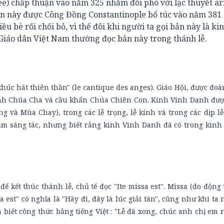
ée) chấp thuận vào năm 325 nhằm đối phó với lạc thuyết ar
 bản này được Công Đồng Constantinople bổ túc vào năm 38
 bè rối chối bỏ, vì thế đôi khi người ta gọi bản này là ki
Giáo dân Việt Nam thường đọc bản này trong thánh lễ.
khúc hát thiên thần" (le cantique des anges). Giáo Hội, được đoà
nh Chúa Cha và cầu khẩn Chúa Chiên Con. Kinh Vinh Danh đượ
 và Mùa Chay), trong các lễ trọng, lễ kính và trong các dịp lễ
 năm sáng tác, nhưng biết rằng kinh Vinh Danh đã có trong kinh
ể kết thúc thánh lễ, chủ tế đọc "Ite missa est". Missa (do động 
sa est" có nghĩa là "Hãy đi, đây là lúc giải tán", cũng như khi ta n
a biết công thức bằng tiếng Việt : "Lễ đã xong, chúc anh chị em 