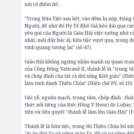
nói rõ điểm đó :
"Trong Bữa Tiệc sau hết, vào đêm bị nộp, Đấng
Người, để nhờ đó Hy Tế Khổ Giá kéo dài qua các 
yêu quí của Người là Giáo Hội việc tưởng nhớ cái
nhất, mối dây bác ái, bữa tiệc vượt qua, trong 
vinh quang tương lai" (số 47).
Giáo Hội không ngừng nhấn mạnh sự quan trọng c
của Công Đồng Vaticanô II, thánh lễ là "trung t
và chóp đỉnh của tất cả đời sống Kitô giáo" (Hi
làm vinh danh Thiên Chúa" (Hiến chế PV, số 10).
Gốc rễ, nguồn mạch, trung tâm, chóp đỉnh : thán
thức nổi tiếng của Đức Hồng Y Henri de Lubac, "nế
tiên và tiên quyết "thánh lễ làm lên Giáo Hội" (l'e
Thánh lễ là bữa tiệc, trong đó Thiên Chúa bổ sứ
"Ai ăn thịt Ta và uống máu Ta, thì có sự sống đời 