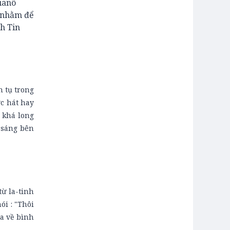
ianô
1 nhằm để
nh Tin
n tụ trong
c hát hay
 khá long
 sáng bên
từ la-tinh
ói : "Thôi
ra về bình