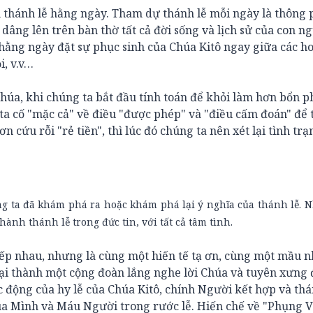
h thánh lễ hằng ngày. Tham dự thánh lễ mỗi ngày là thông
dâng lên trên bàn thờ tất cả đời sống và lịch sử của con ng
ễ hằng ngày đặt sự phục sinh của Chúa Kitô ngay giữa các h
i, v.v…
húa, khi chúng ta bắt đầu tính toán để khỏi làm hơn bổn p
 ta cố "mặc cả" về điều "được phép" và "điều cấm đoán" để 
cứu rỗi "rẻ tiền", thì lúc đó chúng ta nên xét lại tình trạ
ng ta đã khám phá ra hoặc khám phá lại ý nghĩa của thánh lễ. N
ành thánh lễ trong đức tin, với tất cả tâm tình.
tiếp nhau, nhưng là cùng một hiến tế tạ ơn, cùng một mầu 
lại thành một cộng đoàn lắng nghe lời Chúa và tuyên xưng 
ác động của hy lễ của Chúa Kitô, chính Người kết hợp và th
qua Mình và Máu Người trong rước lễ. Hiến chế về "Phụng 