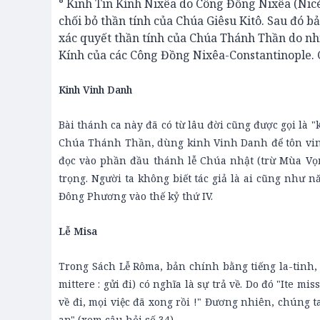
° Kinh Tin Kính Nixêa do Công Đồng Nixêa (Nic
chối bỏ thần tính của Chúa Giêsu Kitô. Sau đó
xác quyết thần tính của Chúa Thánh Thần do nhiều
Kính của các Công Đồng Nixêa-Constantinople. 
Kinh Vinh Danh
Bài thánh ca này đã có từ lâu đời cũng được gọi là "
Chúa Thánh Thần, dùng kinh Vinh Danh để tôn vi
đọc vào phần đầu thánh lễ Chúa nhật (trừ Mùa Vọng
trọng. Người ta không biết tác giả là ai cũng như
Đông Phương vào thế kỷ thứ IV.
Lễ Misa
Trong Sách Lễ Rôma, bản chính bằng tiếng la-tinh, đ
mittere : gửi đi) có nghĩa là sự trả về. Do đó "Ite mis
về đi, mọi việc đã xong rồi !" Đương nhiên, chúng t
an" (xem câu hỏi số 34).