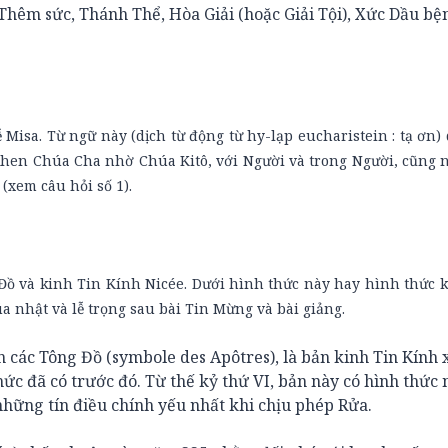
, Thêm sức, Thánh Thể, Hòa Giải (hoặc Giải Tội), Xức Dầu b
ễ Misa. Từ ngữ này (dịch từ động từ hy-lạp eucharistein : tạ ơn) 
 khen Chúa Cha nhờ Chúa Kitô, với Người và trong Người, cũng n
(xem câu hỏi số 1).
 Đồ và kinh Tin Kính Nicée. Dưới hình thức này hay hình thức k
a nhật và lễ trọng sau bài Tin Mừng và bài giảng.
ín các Tông Đồ (symbole des Apôtres), là bản kinh Tin Kính 
thức đã có trước đó. Từ thế kỷ thứ VI, bản này có hình thức
những tín điều chính yếu nhất khi chịu phép Rửa.