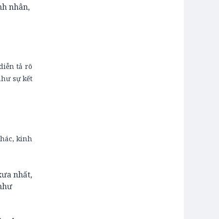
ệnh nhân,
diễn tả rõ
hư sự kết
hác, kinh
xưa nhất,
 như