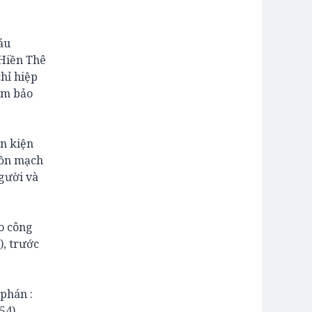
áu
 Hiền Thê
chỉ hiệp
đảm bảo
ăn kiện
uồn mạch
người và
eo công
), trước
 phán :
54).