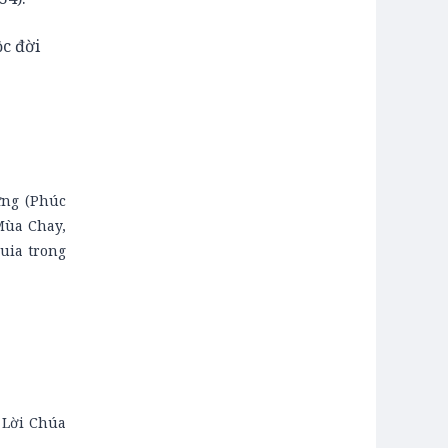
ộc đời
ừng (Phúc
Mùa Chay,
uia trong
 Lời Chúa