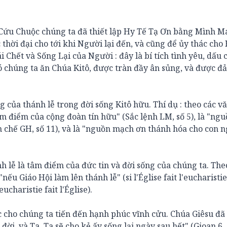
 Cứu Chuộc chúng ta đã thiết lập Hy Tế Tạ Ơn bằng Mình M
thời đại cho tới khi Người lại đến, và cũng để ủy thác cho
 Chết và Sống Lại của Người : đây là bí tích tình yêu, dấu 
đó chúng ta ăn Chúa Kitô, được tràn đầy ân sủng, và được 
ủa thánh lễ trong đời sống Kitô hữu. Thí dụ : theo các v
âm điểm của cộng đoàn tín hữu" (Sắc lệnh LM, số 5), là "ng
ến chế GH, số 11), và là "nguồn mạch ơn thánh hóa cho con 
h lễ là tâm điểm của đức tin và đời sống của chúng ta. Th
u Giáo Hội làm lên thánh lễ" (si l'Église fait l'eucharistie
ucharistie fait l'Église).
c cho chúng ta tiến đến hạnh phúc vĩnh cửu. Chúa Giêsu đã
đời, và Ta, Ta sẽ cho kẻ ấy sống lại ngày sau hết" (Gioan 6, 