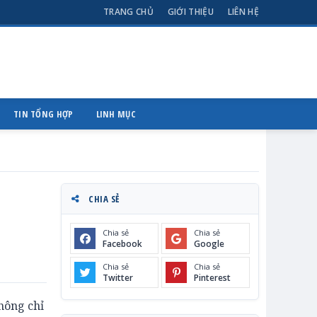
TRANG CHỦ
GIỚI THIỆU
LIÊN HỆ
TIN TỔNG HỢP
LINH MỤC
CHIA SẺ
Chia sẻ
Chia sẻ
Facebook
Google
Chia sẻ
Chia sẻ
Twitter
Pinterest
hông chỉ