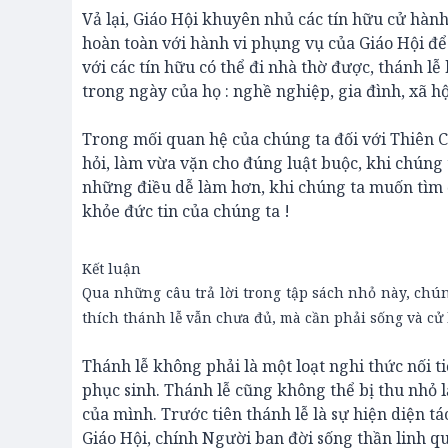
Vả lại, Giáo Hội khuyên nhủ các tín hữu cử hàn
hoàn toàn với hành vi phụng vụ của Giáo Hội để 
với các tín hữu có thể đi nhà thờ được, thánh l
trong ngày của họ : nghề nghiệp, gia đình, xã hộ
Trong mối quan hệ của chúng ta đối với Thiên C
hỏi, làm vừa vặn cho đúng luật buộc, khi chúng
những điều dễ làm hơn, khi chúng ta muốn tìm ơn 
khỏe đức tin của chúng ta !
Kết luận
Qua những câu trả lời trong tập sách nhỏ này, chú
thích thánh lễ vẫn chưa đủ, mà cần phải sống và cử h
Thánh lễ không phải là một loạt nghi thức nối 
phục sinh. Thánh lễ cũng không thể bị thu nhỏ 
của mình. Trước tiên thánh lễ là sự hiện diện t
Giáo Hội, chính Người ban đời sống thần linh 