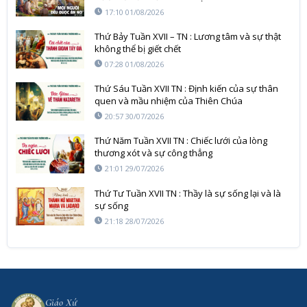
17:10 01/08/2026
Thứ Bảy Tuần XVII – TN : Lương tâm và sự thật
không thể bị giết chết
07:28 01/08/2026
Thứ Sáu Tuần XVII TN : Định kiến của sự thân
quen và mầu nhiệm của Thiên Chúa
20:57 30/07/2026
Thứ Năm Tuần XVII TN : Chiếc lưới của lòng
thương xót và sự công thẳng
21:01 29/07/2026
Thứ Tư Tuần XVII TN : Thầy là sự sống lại và là
sự sống
21:18 28/07/2026
Giáo Xứ