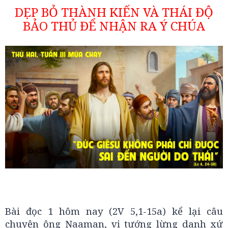
DẸP BỎ THÀNH KIẾN VÀ THÁI ĐỘ
BẢO THỦ ĐỂ NHẬN RA Ý CHÚA
Bài đọc 1 hôm nay (2V 5,1-15a) kể lại câu
chuyện ông Naaman, vị tướng lừng danh xứ