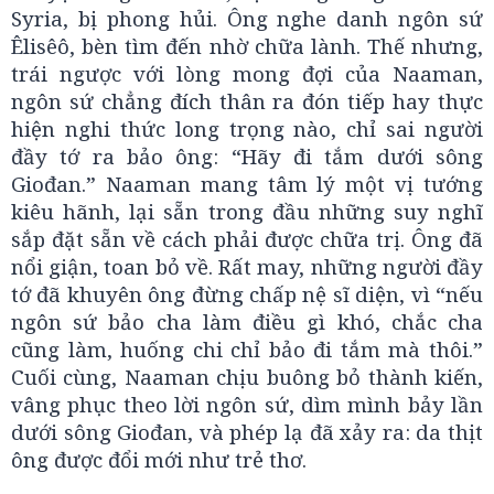
Syria, bị phong hủi. Ông nghe danh ngôn sứ
Êlisêô, bèn tìm đến nhờ chữa lành. Thế nhưng,
trái ngược với lòng mong đợi của Naaman,
ngôn sứ chẳng đích thân ra đón tiếp hay thực
hiện nghi thức long trọng nào, chỉ sai người
đầy tớ ra bảo ông: “Hãy đi tắm dưới sông
Giođan.” Naaman mang tâm lý một vị tướng
kiêu hãnh, lại sẵn trong đầu những suy nghĩ
sắp đặt sẵn về cách phải được chữa trị. Ông đã
nổi giận, toan bỏ về. Rất may, những người đầy
tớ đã khuyên ông đừng chấp nệ sĩ diện, vì “nếu
ngôn sứ bảo cha làm điều gì khó, chắc cha
cũng làm, huống chi chỉ bảo đi tắm mà thôi.”
Cuối cùng, Naaman chịu buông bỏ thành kiến,
vâng phục theo lời ngôn sứ, dìm mình bảy lần
dưới sông Giođan, và phép lạ đã xảy ra: da thịt
ông được đổi mới như trẻ thơ.