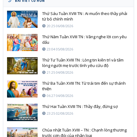
BÀI VIẾT CŨ HƠN
Thứ Sáu Tuần XVIII TN : Ai muốn theo thầy phải
từ bỏ chính mình
20:25 06/08/2026
Thứ Năm Tuần XVIII TN : Vâng nghe lời con yêu
dấu
23:04 05/08/2026
Thứ Tư Tuần XVIII TN : Lòng tin kiên trì và tấm
lòng người mẹ trước tình yêu cứu độ
21:25 04/08/2026
Thứ Ba Tuần XVIII TN: Từ trái tim đến sự thánh
thiện
06:27 04/08/2026
Thứ Hai Tuần XVIII TN : Thầy đây, đừng sợ
23:25 02/08/2026
Chúa nhật Tuần XVIII – TN : Chạnh lòng thương
trước cơn đói của nhân loại