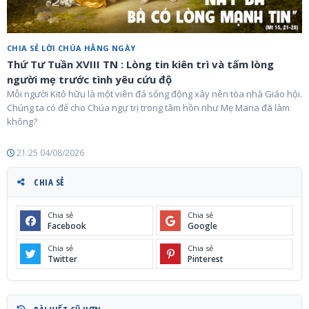
CHIA SẺ LỜI CHÚA HẰNG NGÀY
Thứ Tư Tuần XVIII TN : Lòng tin kiên trì và tấm lòng
người mẹ trước tình yêu cứu độ
Mỗi người Kitô hữu là một viên đá sống động xây nên tòa nhà Giáo hội.
Chúng ta có để cho Chúa ngự trị trong tâm hồn như Mẹ Maria đã làm
không?
21:25 04/08/2026
CHIA SẺ
Chia sẻ
Chia sẻ
Facebook
Google
Chia sẻ
Chia sẻ
Twitter
Pinterest