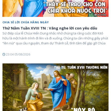
CHIA SẺ LỜI CHÚA HẰNG NGÀY
Thứ Năm Tuần XVIII TN : Vâng nghe lời con yêu dấu
Sứ điệp của lễ Chúa Hiển Dung nhắc nhở chúng ta rằng cuộc đời Kitô
hữu là một hành trình đi lên và đi xuống. Chúng ta cần những giây phút
“lên núi” qua cầu nguyện, tham dự Thánh Lễ, tĩnh tâm để gặp gỡ Chúa
23:04 05/08/2026