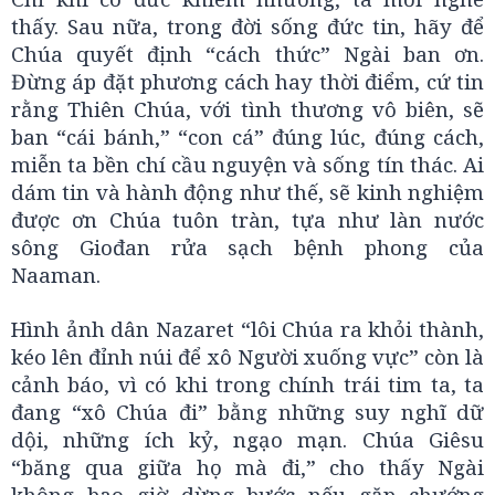
thấy. Sau nữa, trong đời sống đức tin, hãy để
Chúa quyết định “cách thức” Ngài ban ơn.
Đừng áp đặt phương cách hay thời điểm, cứ tin
rằng Thiên Chúa, với tình thương vô biên, sẽ
ban “cái bánh,” “con cá” đúng lúc, đúng cách,
miễn ta bền chí cầu nguyện và sống tín thác. Ai
dám tin và hành động như thế, sẽ kinh nghiệm
được ơn Chúa tuôn tràn, tựa như làn nước
sông Giođan rửa sạch bệnh phong của
Naaman.
Hình ảnh dân Nazaret “lôi Chúa ra khỏi thành,
kéo lên đỉnh núi để xô Người xuống vực” còn là
cảnh báo, vì có khi trong chính trái tim ta, ta
đang “xô Chúa đi” bằng những suy nghĩ dữ
dội, những ích kỷ, ngạo mạn. Chúa Giêsu
“băng qua giữa họ mà đi,” cho thấy Ngài
không bao giờ dừng bước nếu gặp chướng