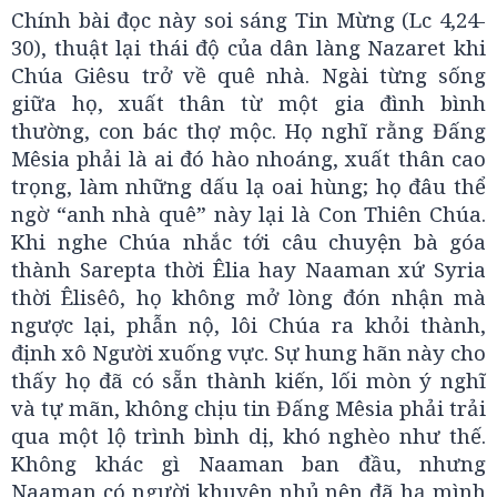
Chính bài đọc này soi sáng Tin Mừng (Lc 4,24-
30), thuật lại thái độ của dân làng Nazaret khi
Chúa Giêsu trở về quê nhà. Ngài từng sống
giữa họ, xuất thân từ một gia đình bình
thường, con bác thợ mộc. Họ nghĩ rằng Đấng
Mêsia phải là ai đó hào nhoáng, xuất thân cao
trọng, làm những dấu lạ oai hùng; họ đâu thể
ngờ “anh nhà quê” này lại là Con Thiên Chúa.
Khi nghe Chúa nhắc tới câu chuyện bà góa
thành Sarepta thời Êlia hay Naaman xứ Syria
thời Êlisêô, họ không mở lòng đón nhận mà
ngược lại, phẫn nộ, lôi Chúa ra khỏi thành,
định xô Người xuống vực. Sự hung hãn này cho
thấy họ đã có sẵn thành kiến, lối mòn ý nghĩ
và tự mãn, không chịu tin Đấng Mêsia phải trải
qua một lộ trình bình dị, khó nghèo như thế.
Không khác gì Naaman ban đầu, nhưng
Naaman có người khuyên nhủ nên đã hạ mình