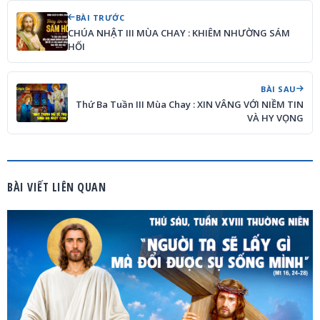
BÀI TRƯỚC
CHÚA NHẬT III MÙA CHAY : KHIÊM NHƯỜNG SÁM
HỐI
BÀI SAU
Thứ Ba Tuần III Mùa Chay : XIN VÂNG VỚI NIỀM TIN
VÀ HY VỌNG
BÀI VIẾT LIÊN QUAN