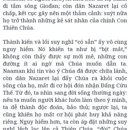
đi tắm sông Giođan; còn dân Nazaret lại cố
chấp, kết cục gây nên một thảm cảnh: suýt nữa
họ trở thành những kẻ sát nhân của chính Con
Thiên Chúa.
Thành kiến và lối suy nghĩ “có sẵn” ấy vô cùng
nguy hiểm. Nó khiến ta như bị “bịt mắt,”
không còn thấy được sự mới mẻ, những con
đường ít ai ngờ mà Chúa muốn dẫn ta.
Naaman khi tin vào ý Chúa đã được chữa lành,
còn dân Nazaret lại đẩy Chúa ra khỏi cuộc
sống của họ, mất đi cơ hội đón nhận Đấng Cứu
Thế. Từ đó, ta nhìn sang đời sống thường ngày:
nếu ta muốn người khác luôn làm theo ý mình,
ta dễ thành độc đoán, bảo thủ; ngược lại, ta
cũng khiến họ mất cơ hội phát huy khả năng
riêng. Nguy hiểm hơn, ta còn áp đặt những suy
nghĩ lệch lạc lên cả Thiên Chúa, “đòi” Chúa