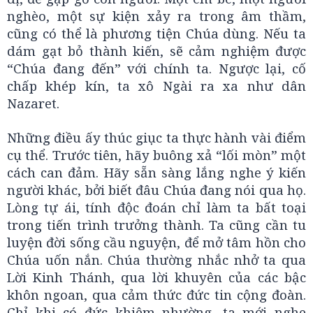
nghèo, một sự kiện xảy ra trong âm thầm,
cũng có thể là phương tiện Chúa dùng. Nếu ta
dám gạt bỏ thành kiến, sẽ cảm nghiệm được
“Chúa đang đến” với chính ta. Ngược lại, cố
chấp khép kín, ta xô Ngài ra xa như dân
Nazaret.
Những điều ấy thúc giục ta thực hành vài điểm
cụ thể. Trước tiên, hãy buông xả “lối mòn” một
cách can đảm. Hãy sẵn sàng lắng nghe ý kiến
người khác, bởi biết đâu Chúa đang nói qua họ.
Lòng tự ái, tính độc đoán chỉ làm ta bất toại
trong tiến trình trưởng thành. Ta cũng cần tu
luyện đời sống cầu nguyện, để mở tâm hồn cho
Chúa uốn nắn. Chúa thường nhắc nhở ta qua
Lời Kinh Thánh, qua lời khuyên của các bậc
khôn ngoan, qua cảm thức đức tin cộng đoàn.
Chỉ khi có đức khiêm nhường, ta mới nghe