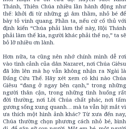
Thánh, Thiên Chúa nhiều lần hành động như
thế: khởi đi từ những gì âm thầm, nhỏ bé để
bày tỏ vinh quang. Phần ta, nếu cứ cố thủ với
định kiến “Chúa phải làm thế này, Hội Thánh
phải làm thế kia, người khác phải thế nọ,” ta sẽ
bỏ lỡ nhiều ơn lành.
Hơn nữa, ta cũng nên nhớ chính mình dễ rơi
vào tình cảnh của dân Nazaret, nơi Chúa Giêsu
đã lớn lên mà họ vẫn không nhận ra Ngài là
Đấng Cứu Thế. Hãy xét xem có khi nào Chúa
Giêsu “đang ở ngay bên cạnh,” trong những
người thân cận, trong những tình huống rất
đời thường, nơi Lời Chúa chất phác, nơi tấm
gương sống xung quanh… mà ta vẫn bịt mắt vì
ưa thích một hình ảnh khác? Từ xưa đến nay,
Chúa thường chọn phương cách nhỏ bé, bình
dị, để gặp gỡ con người. Một em bé, một người