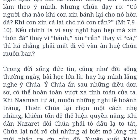
làm theo ý mình. Nhưng Chúa dạy rõ: “Có
người cha nào khi con xin bánh lại cho nó hòn
đá? Khi con xin cá lại cho nó con rắn?” (Mt 7,9-
10). Nếu chính ta vì suy nghĩ hạn hẹp mà xin
“hòn đá” thay vì “bánh,” xin “rắn” thay vì “cá,”
thì há chẳng phải mất đi vô vàn ân huệ Chúa
muốn ban?
Trong đời sống đức tin, cũng như đời sống
thường ngày, bài học lớn là: hãy hạ mình lắng
nghe ý Chúa. Ý Chúa ẩn sau những điều đơn
sơ, có thể hoàn toàn vượt xa tính toán của ta.
Khi Naaman tự ái, muốn những nghi lễ hoành
tráng, Thiên Chúa lại chọn một cách nhẹ
nhàng, khiêm tốn để thể hiện quyền năng. Khi
dân Nazaret đòi Chúa phải tỏ dấu lạ to tát,
Chúa lại nói rõ chỉ những ai biết mở lòng thì
mới nhận ra ơn cứu độ. Xuyên suốt Kinh