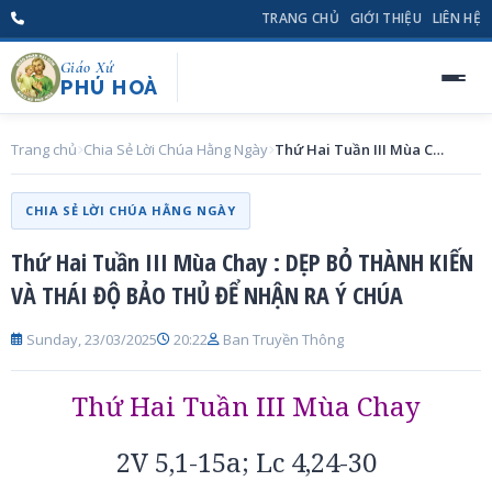
TRANG CHỦ
GIỚI THIỆU
LIÊN HỆ
Giáo Xứ
PHÚ HOÀ
Trang chủ
Chia Sẻ Lời Chúa Hằng Ngày
Thứ Hai Tuần III Mùa Chay : DẸP BỎ THÀNH KIẾN VÀ THÁI ĐỘ BẢO THỦ ĐỂ NHẬN RA Ý CHÚA
CHIA SẺ LỜI CHÚA HẰNG NGÀY
Thứ Hai Tuần III Mùa Chay : DẸP BỎ THÀNH KIẾN
VÀ THÁI ĐỘ BẢO THỦ ĐỂ NHẬN RA Ý CHÚA
Sunday, 23/03/2025
20:22
Ban Truyền Thông
Thứ Hai Tuần III Mùa Chay
2V 5,1-15a; Lc 4,24-30