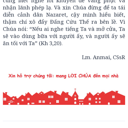
cùng biết nghe lời khuyên để vâng phục và
nhận lãnh phép lạ. Và xin Chúa đừng để ta tái
diễn cảnh dân Nazaret, cậy mình hiểu biết,
thậm chí xô đẩy Đấng Cứu Thế ra bên lề. Vì
Chúa nói: “Nếu ai nghe tiếng Ta và mở cửa, Ta
sẽ vào dùng bữa với người ấy, và người ấy sẽ
ăn tối với Ta” (Kh 3,20).
Lm. Anmai, CSsR