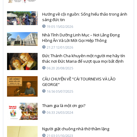
Hướng về cội nguồn: Sống hiếu thảo trong ánh
sáng đức tin
19:05 15/02/2026
Nhà Tĩnh Dưỡng Linh Mục – Nơi Lắng Đọng
Hồng Ân Và Lời Mời Gọi Hiệp Thông
21:27 12/01/2026
Đức Thánh Cha khuyên một người mẹ hãy tín
thác nơi Đức Maria để vượt qua mọi bất định
06:20 20/08/2025
CÂU CHUYỆN VỀ “CÁI TOURNEVIS VÀ LÃO
GEORGE”
16:56 05/07/2025
Tham gia là một ơn gọi?
06:33 26/03/2024
Người giật chuông nhà thờ thầm lặng
21:03 01/10/2023