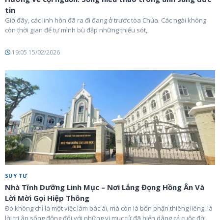
tin
Giờ đây, các linh hồn đã ra đi đang ở trước tòa Chúa. Các ngài không
còn thời gian để tự mình bù đắp những thiếu sót,
19:05 15/02/2026
SUY TƯ
Nhà Tĩnh Dưỡng Linh Mục – Nơi Lắng Đọng Hồng Ân Và
Lời Mời Gọi Hiệp Thông
Đó không chỉ là một việc làm bác ái, mà còn là bổn phận thiêng liêng, là
lời tri ân sống động đối với những vị mục tử đã hiến dâng cả cuộc đời