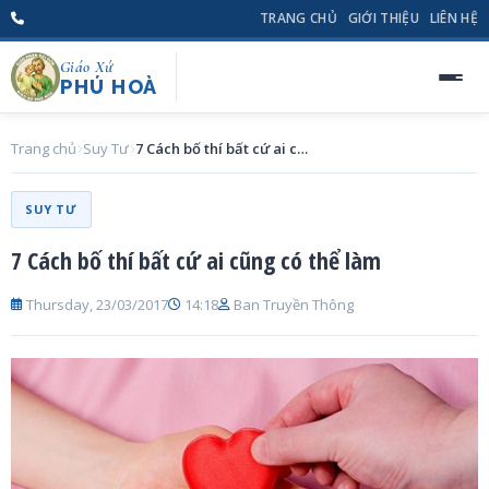
TRANG CHỦ
GIỚI THIỆU
LIÊN HỆ
Giáo Xứ
PHÚ HOÀ
Trang chủ
Suy Tư
7 Cách bố thí bất cứ ai cũng có thể làm
SUY TƯ
7 Cách bố thí bất cứ ai cũng có thể làm
Thursday, 23/03/2017
14:18
Ban Truyền Thông