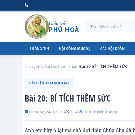
Giáo Xứ
PHÚ HOÀ
THÔNG TIN
HỘI ĐỒNG MỤC VỤ
CÁC HỘI ĐOÀN
Trang chủ
Tài liệu tham khảo
Bài 20: BÍ TÍCH THÊM SỨC
TÀI LIỆU THAM KHẢO
Bài 20: BÍ TÍCH THÊM SỨC
Monday, 24/03/2014
22:46
Ban Truyền Thông
Anh em hãy ở lại mà chờ đợi điều Chúa Cha đã hứ