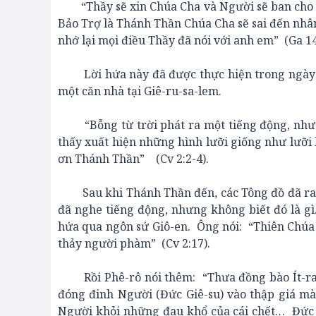
“Thầy sẽ xin Chúa Cha và Người sẽ ban cho 
Bảo Trợ là Thánh Thần Chúa Cha sẽ sai đến nhâ
nhớ lại mọi điều Thầy đã nói với anh em” (Ga 14
Lời hứa này đã được thực hiện trong ngày t
một căn nhà tại Giê-ru-sa-lem.
“Bỗng từ trời phát ra một tiếng động, như ti
thấy xuất hiện những hình lưỡi giống như lưỡi
ơn Thánh Thần” (Cv 2:2-4).
Sau khi Thánh Thần đến, các Tông đồ đã ra k
đã nghe tiếng động, nhưng không biết đó là gì
hứa qua ngôn sứ Giô-en. Ông nói: “Thiên Chúa
thảy người phàm” (Cv 2:17).
Rồi Phê-rô nói thêm: “Thưa đồng bào Ít-ra-
đóng đinh Người (Đức Giê-su) vào thập giá mà
Người khỏi những đau khổ của cái chết… Đức G