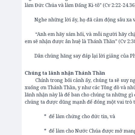
làm Đức Chúa và làm Đấng Ki-tô” (Cv 2:22-24.36
Nghe những lời ấy, họ đã cảm động sâu xa và h
“Anh em hãy sám hối, và mỗi người hãy chịu p
em sẽ nhận được ân huệ là Thánh Thần” (Cv 2:38
Dân chúng hăng say đáp lại lời giảng của Phê
Chúng ta lãnh nhận Thánh Thần
Chính trong bối cảnh ấy, chúng ta sẽ suy nghĩ
xuống ơn Thánh Thần, y như các Tông đồ và nh
lãnh nhận này là để ban cho chúng ta những gì đ
chúng ta được dũng mạnh để đóng một vai trò tí
* để làm chứng cho đức tin, và
* để làm cho Nước Chúa được mở mang