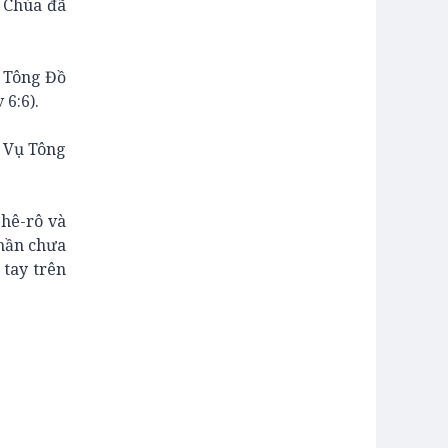
c Chúa đã
ụ Tông Đồ
 6:6).
 Vụ Tông
hê-rô và
Thần chưa
 tay trên