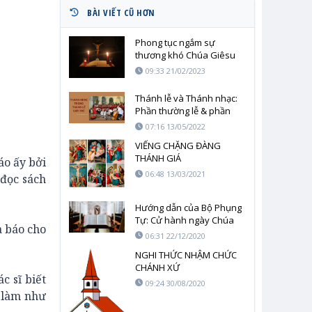
BÀI VIẾT CŨ HƠN
Phong tục ngắm sự
thương khó Chúa Giêsu
09:33 21/02/2023
Thánh lễ và Thánh nhạc:
Phần thường lễ & phần
riêng của Thánh lễ
07:16 13/05/2022
VIẾNG CHẶNG ĐÀNG
THÁNH GIÁ
áo ấy bởi
06:48 13/03/2021
 đọc sách
Hướng dẫn của Bộ Phụng
Tự: Cử hành ngày Chúa
 báo cho
nhật Lời Chúa
06:31 22/12/2020
NGHI THỨC NHẬM CHỨC
CHÁNH XỨ
 sĩ biết
09:24 30/08/2020
g làm như