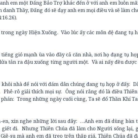
anh em một Đấng Bảo Trợ khác đến ở với anh em luôn m
n danh Thầy, Đấng đó sẽ dạy anh em mọi điều và sẽ làm c
:16.26).
rong ngày Hiện Xuống. Vào lúc ấy các môn đệ đang tụ h
ếng gió mạnh ùa vào đầy cả căn nhà, nơi họ đạng tụ họp
 lửa tản ra đậu xuống từng người một. Và ai nấy đều được
hỏi nhà để nói với đám dân chúng đang tụ họp ở đấy. D
. Phê-rô giải thích mọi sự. Ông nói rằng đó là điều Thiê
 phán: Trong những ngày cuối cùng, Ta sẽ đổ Thần Khí Ta
en, xin nghe những lời sau đây: …Anh em đã dùng bàn t
 giết đi. Nhưng Thiên Chúa đã làm cho Người sống lại, g
iê-su mà anh em đã treo trên thập giá, Thiên Chúa đã đ