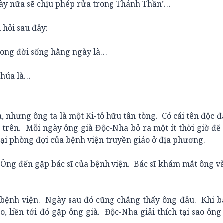
gày nữa sẽ chịu phép rửa trong Thánh Thần’…
hỏi sau đây:
ong đời sống hằng ngày là…
húa là…
hưng ông ta là một Ki-tô hữu tân tòng. Có cái tên độc đ
 trên. Mỗi ngày ông già Độc-Nha bỏ ra một ít thời giờ để
i phòng đợi của bệnh viện truyền giáo ở địa phương.
g đến gặp bác sĩ của bệnh viện. Bác sĩ khám mắt ông và
 viện. Ngày sau đó cũng chẳng thấy ông đâu. Khi bác
, liền tới đó gặp ông già. Độc-Nha giải thích tại sao ôn