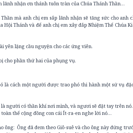
n lãnh nhận ơn thánh tuôn tràn của Chúa Thánh Thần…
n mà anh chị em sắp lãnh nhận sẽ tăng sức cho anh c
ủa Hội Thánh và để anh chị em xây đắp Nhiệm Thể Chúa Ki
 yên lặng cầu nguyện cho các ứng viên.
 cho phần thứ hai của phụng vụ.
là cách một người được trao phó thi hành một sứ vụ đặc
 người có thần khí nơi mình, và ngươi sẽ đặt tay trên 
 toàn thể cộng đồng con cái Ít-ra-en nghe lời nó…
ông: Ông đã đem theo Giô-suê và cho ông này đứng trướ