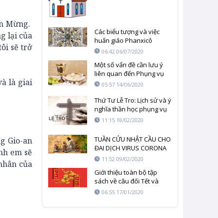
in Mừng.
Các biểu tượng và việc
g lại của
huấn giáo Phanxicô
ôi sẽ trở
06:42 06/07/2020
Một số vấn đề cần lưu ý
liên quan đến Phụng vụ
 là giai
Thánh lễ
05:57 14/06/2020
Thứ Tư Lễ Tro: Lịch sử và ý
nghĩa thần học phụng vụ
11:15 18/02/2020
TUẦN CỬU NHẬT CẦU CHO
g Gio-an
ĐAI DỊCH VIRUS CORONA
nh em sẽ
SỚM CHẤM DỨT – NGÀY
11:52 09/02/2020
nhân của
THỨ NHẤT
Giới thiệu toàn bộ tập
sách về câu đối Tết và
Phụng Vụ
06:55 17/01/2020