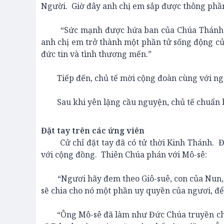
Người. Giờ đây anh chị em sắp được thông phầ
“Sức mạnh được hứa ban của Chúa Thánh Thầ
anh chị em trở thành một phần tử sống động c
đức tin và tình thương mến.”
Tiếp đến, chủ tế mời cộng đoàn cùng với ngài
Sau khi yên lặng cầu nguyện, chủ tế chuẩn bị
Đặt tay trên các ứng viên
Cử chỉ đặt tay đã có tử thời Kinh Thánh. Đó 
với cộng đồng. Thiên Chúa phán với Mô-sê:
“Ngươi hãy đem theo Giô-suê, con của Nun, là
sẽ chia cho nó một phần uy quyền của ngươi, để
“Ông Mô-sê đã làm như Đức Chúa truyền cho 