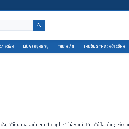
CA ĐOÀN
MÙA PHỤNG VỤ
THƯ GIÃN
THƯỜNG THỨC ĐỜI SỐNG
a, ‘điều mà anh em đã nghe Thầy nói tới, đó là: ông Gio-a