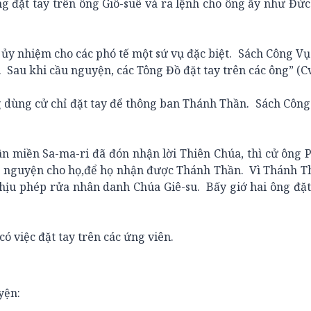
ng đặt tay trên ông Giô-suê và ra lệnh cho ông ấy như Đứ
y nhiệm cho các phó tế một sứ vụ đặc biệt. Sách Công V
 Sau khi cầu nguyện, các Tông Đồ đặt tay trên các ông” (Cv
ùng cử chỉ đặt tay để thông ban Thánh Thần. Sách Công
miền Sa-ma-ri đã đón nhận lời Thiên Chúa, thì cử ông P
cầu nguyện cho họ,để họ nhận được Thánh Thần. Vì Thánh 
hịu phép rửa nhân danh Chúa Giê-su. Bấy giớ hai ông đặt
việc đặt tay trên các ứng viên.
yện: