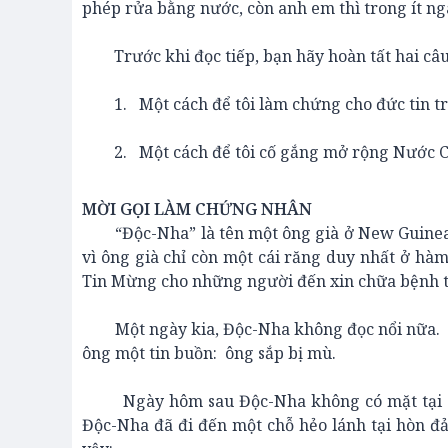
phép rửa bằng nước, còn anh em thì trong ít n
Trước khi đọc tiếp, bạn hãy hoàn tất hai câu 
1. Một cách để tôi làm chứng cho đức tin tr
2. Một cách để tôi cố gắng mở rộng Nước C
MỜI GỌI LÀM CHỨNG NHÂN
“Độc-Nha” là tên một ông già ở New Guinea, n
vì ông già chỉ còn một cái răng duy nhất ở hàm
Tin Mừng cho những người đến xin chữa bệnh tạ
Một ngày kia, Độc-Nha không đọc nổi nữa. Ôn
ông một tin buồn: ông sắp bị mù.
Ngày hôm sau Độc-Nha không có mặt tại bệnh
Độc-Nha đã đi đến một chỗ hẻo lánh tại hòn đảo