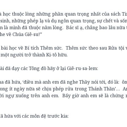
à học thuộc lòng những phần quan trọng nhất của sách T
 sinh, những phép lạ và dụ ngôn quan trọng, sự chết và sốn
ắn là mình đã thuộc nằm lòng. Bác sĩ ạ, chẳng bao lâu nữa t
he về Chúa Giê-su!”
 học về Bí tích Thêm sức. Thêm sức theo sau Rửa tội và
 một người trở thành Ki-tô hữu.
đã dạy các Tông đồ hãy ở lại Giê-ru-sa-lem:
ã hứa, ‘điều mà anh em đã nghe Thầy nói tới, đó là: ôn
rong ít ngày nữa sẽ chịu phép rửa trong Thánh Thần’… A
i ngự xuống trên anh em. Bấy giờ anh em sẽ là chứng 
 hứa với các môn đệ trước kia: