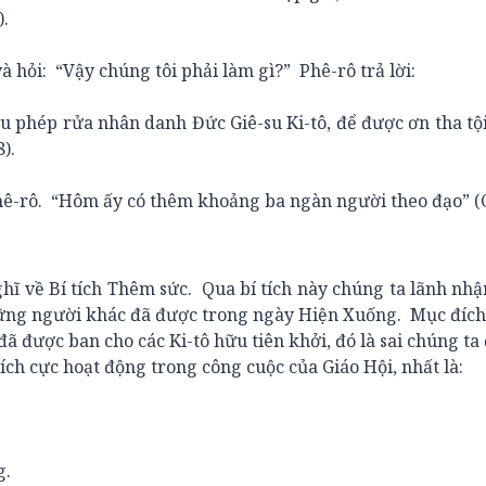
).
ỏi: “Vậy chúng tôi phải làm gì?” Phê-rô trả lời:
hép rửa nhân danh Đức Giê-su Ki-tô, để được ơn tha tội
).
-rô. “Hôm ấy có thêm khoảng ba ngàn người theo đạo” (C
 về Bí tích Thêm sức. Qua bí tích này chúng ta lãnh nhậ
ững người khác đã được trong ngày Hiện Xuống. Mục đích
ã được ban cho các Ki-tô hữu tiên khởi, đó là sai chúng ta 
ch cực hoạt động trong công cuộc của Giáo Hội, nhất là:
.