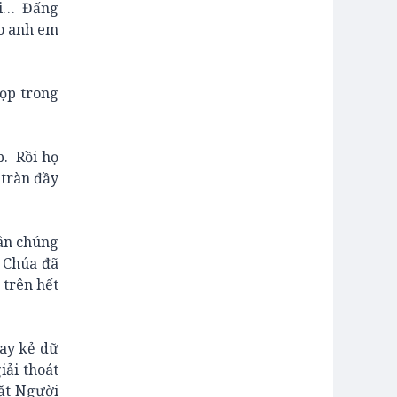
ãi… Đấng
ho anh em
ọp trong
. Rồi họ
 tràn đầy
ân chúng
n Chúa đã
 trên hết
ay kẻ dữ
iải thoát
ặt Người