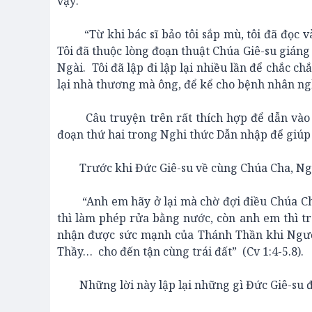
vậy:
“Từ khi bác sĩ bảo tôi sắp mù, tôi đã đọc v
Tôi đã thuộc lòng đoạn thuật Chúa Giê-su giáng
Ngài. Tôi đã lập đi lập lại nhiều lần để chắc ch
lại nhà thương mà ông, để kể cho bệnh nhân ng
Câu truyện trên rất thích hợp để dẫn vào bài
đoạn thứ hai trong Nghi thức Dẫn nhập để giúp
Trước khi Đức Giê-su về cùng Chúa Cha, Ngài 
“Anh em hãy ở lại mà chờ đợi điều Chúa Cha đ
thì làm phép rửa bằng nước, còn anh em thì t
nhận được sức mạnh của Thánh Thần khi Ngườ
Thầy… cho đến tận cùng trái đất” (Cv 1:4-5.8).
Những lời này lập lại những gì Đức Giê-su đã