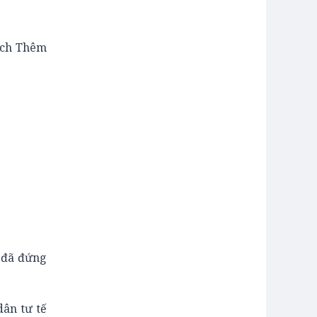
ích Thêm
 đã đứng
dân tư tế