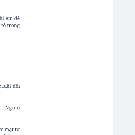
hị em để
-tô trong
 biệt đối
nó… Ngươi
c mặt tư