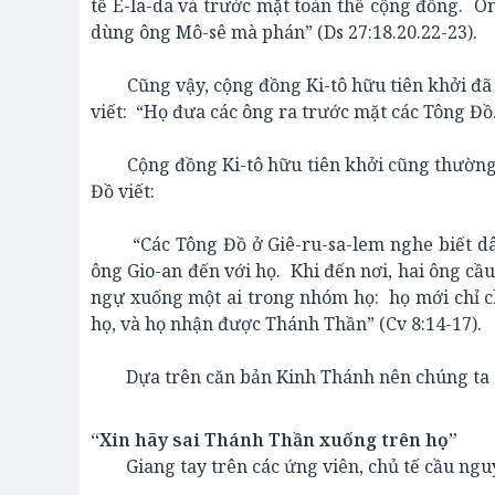
tế E-la-da và trước mặt toàn thể cộng đồng. Ô
dùng ông Mô-sê mà phán” (Ds 27:18.20.22-23).
Cũng vậy, cộng đồng Ki-tô hữu tiên khởi đã ủ
viết: “Họ đưa các ông ra trước mặt các Tông Đồ.
Cộng đồng Ki-tô hữu tiên khởi cũng thường d
Đồ viết:
“Các Tông Đồ ở Giê-ru-sa-lem nghe biết dân 
ông Gio-an đến với họ. Khi đến nơi, hai ông 
ngự xuống một ai trong nhóm họ: họ mới chỉ c
họ, và họ nhận được Thánh Thần” (Cv 8:14-17).
Dựa trên căn bản Kinh Thánh nên chúng ta có 
“Xin hãy sai Thánh Thần xuống trên họ”
Giang tay trên các ứng viên, chủ tế cầu ngu