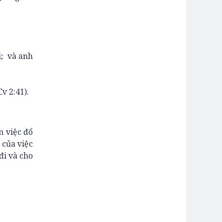
; và anh
v 2:41).
n việc đổ
 của việc
đi và cho