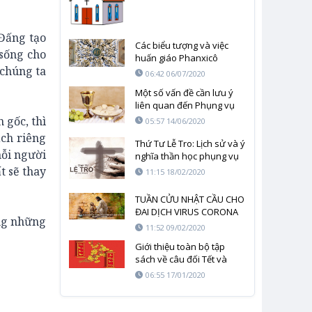
Đấng tạo
Các biểu tượng và việc
sống cho
huấn giáo Phanxicô
 chúng ta
06:42 06/07/2020
Một số vấn đề cần lưu ý
liên quan đến Phụng vụ
Thánh lễ
 gốc, thì
05:57 14/06/2020
ạch riêng
Thứ Tư Lễ Tro: Lịch sử và ý
mỗi người
nghĩa thần học phụng vụ
t sẽ thay
11:15 18/02/2020
TUẦN CỬU NHẬT CẦU CHO
ĐAI DỊCH VIRUS CORONA
ng những
SỚM CHẤM DỨT – NGÀY
11:52 09/02/2020
THỨ NHẤT
Giới thiệu toàn bộ tập
sách về câu đối Tết và
Phụng Vụ
06:55 17/01/2020