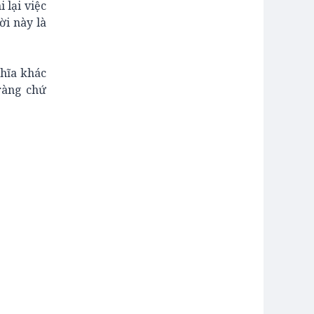
 lại việc
ời này là
hĩa khác
ràng chứ