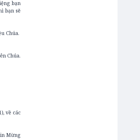
miệng bạn
hì bạn sẽ
ệu Chúa.
iên Chúa.
), về các
Tin Mừng