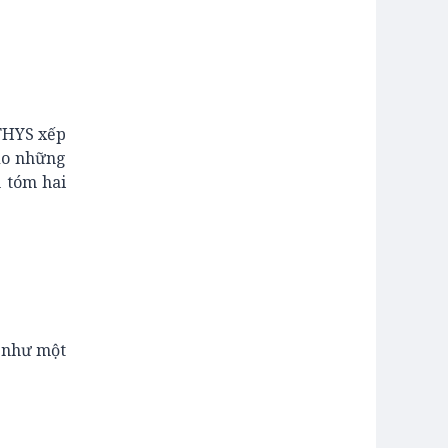
HTHYS xếp
 do những
m tóm hai
á như một