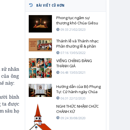
BÀI VIẾT CŨ HƠN
Phong tục ngắm sự
thương khó Chúa Giêsu
09:33 21/02/2023
Thánh lễ và Thánh nhạc:
Phần thường lễ & phần
riêng của Thánh lễ
07:16 13/05/2022
VIẾNG CHẶNG ĐÀNG
THÁNH GIÁ
h sử nhân
06:48 13/03/2021
 của ông
hế này:
Hướng dẫn của Bộ Phụng
Tự: Cử hành ngày Chúa
ười bình
nhật Lời Chúa
06:31 22/12/2020
g ta được
NGHI THỨC NHẬM CHỨC
âm sâu họ
CHÁNH XỨ
09:24 30/08/2020