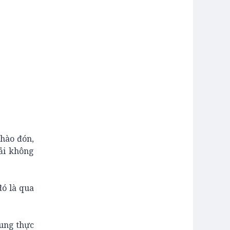
hào đón,
ải không
đó là qua
ung thực