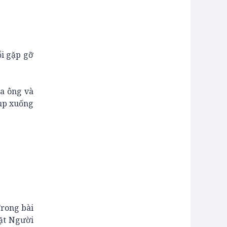
i gặp gỡ
a ông và
sụp xuống
Trong bài
ặt Người