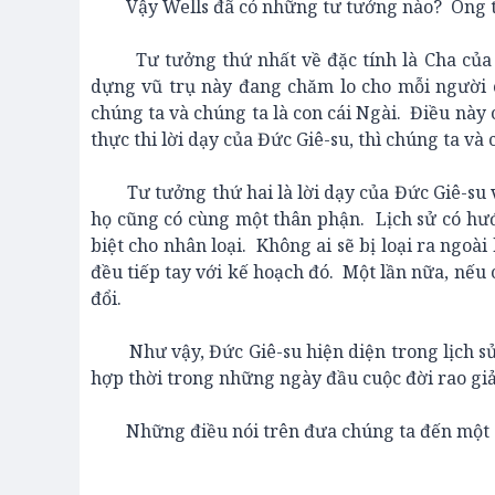
Vậy Wells đã có những tư tưởng nào? Ông ta đ
Tư tưởng thứ nhất về đặc tính là Cha của T
dựng vũ trụ này đang chăm lo cho mỗi người 
chúng ta và chúng ta là con cái Ngài. Điều này 
thực thi lời dạy của Đức Giê-su, thì chúng ta và
Tư tưởng thứ hai là lời dạy của Đức Giê-su v
họ cũng có cùng một thân phận. Lịch sử có hướ
biệt cho nhân loại. Không ai sẽ bị loại ra ngo
đều tiếp tay với kế hoạch đó. Một lần nữa, nếu c
đổi.
Như vậy, Đức Giê-su hiện diện trong lịch sử
hợp thời trong những ngày đầu cuộc đời rao gi
Những điều nói trên đưa chúng ta đến một câu 