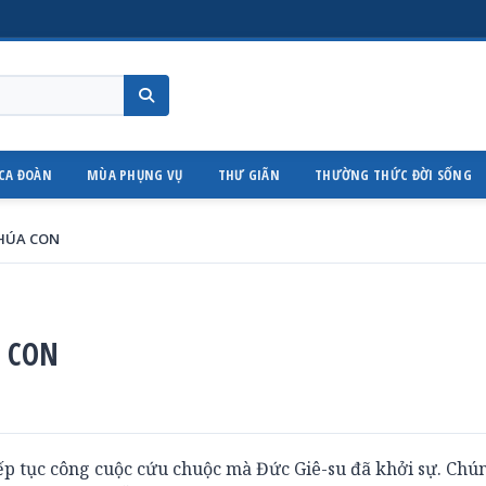
CA ĐOÀN
MÙA PHỤNG VỤ
THƯ GIÃN
THƯỜNG THỨC ĐỜI SỐNG
CHÚA CON
A CON
iếp tục công cuộc cứu chuộc mà Đức Giê-su đã khởi sự. Chú