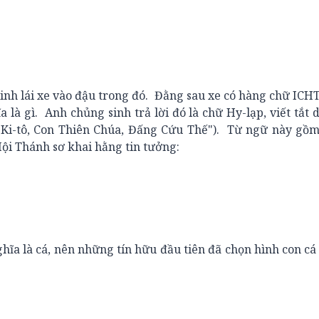
nh lái xe vào đậu trong đó. Đằng sau xe có hàng chữ IC
 là gì. Anh chủng sinh trả lời đó là chữ Hy-lạp, viết tắt
su Ki-tô, Con Thiên Chúa, Đấng Cứu Thế"). Từ ngữ này gồ
Hội Thánh sơ khai hằng tin tưởng:
a là cá, nên những tín hữu đầu tiên đã chọn hình con c