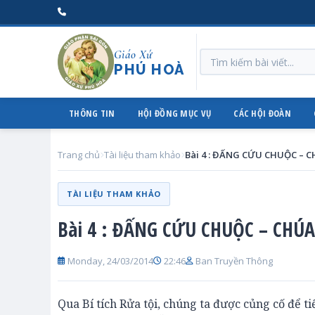
Giáo Xứ
PHÚ HOÀ
THÔNG TIN
HỘI ĐỒNG MỤC VỤ
CÁC HỘI ĐOÀN
Trang chủ
Tài liệu tham khảo
Bài 4 : ĐẤNG CỨU CHUỘC – 
TÀI LIỆU THAM KHẢO
Bài 4 : ĐẤNG CỨU CHUỘC – CHÚ
Monday, 24/03/2014
22:46
Ban Truyền Thông
Qua Bí tích Rửa tội, chúng ta được củng cố để t