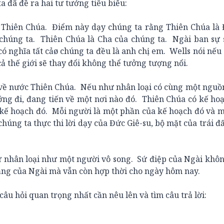
ã đề ra hai tư tưởng tiêu biểu:
hiên Chúa. Điểm này dạy chúng ta rằng Thiên Chúa là 
chúng ta. Thiên Chúa là Cha của chúng ta. Ngài ban sự 
có nghĩa tất cảø chúng ta đều là anh chị em. Wells nói nếu
 cả thế giới sẽ thay đổi không thể tưởng tượng nổi.
ề nước Thiên Chúa. Nếu như nhân loại có cùng một nguồn
ng đi, đang tiến về một nơi nào đó. Thiên Chúa có kế ho
ài kế hoạch đó. Mỗi người là một phần của kế hoạch đó và 
húng ta thực thi lời dạy của Đức Giê-su, bộ mặt của trái đấ
 nhân loại như một người vô song. Sứ điệp của Ngài khô
ảng của Ngài mà vẫn còn hợp thời cho ngày hôm nay.
hỏi quan trọng nhất cần nêu lên và tìm câu trả lời: