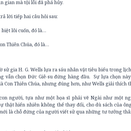
ần gian mà tội lỗi đã phá hủy.
 lời tiếp hai câu hỏi sau:
iệt lôi cuốn, đó là…
on Thiên Chúa, đó là…
ử gia H. G. Wells lựa ra sáu nhân vật tiêu biểu trong lịc
ông vẫn chọn Đức Giê-su đứng hàng đầu. Sự lựa chọn này
là Con Thiên Chúa, nhưng đúng hơn, như Wells giải thích t
n người, tựa như một họa sĩ phải vẽ Ngài như một ng
ự thật hiển nhiên không thể thay đổi, cho dù sách của ôn
ó mới là chỗ đứng của người viết sử qua những tư tưởng th