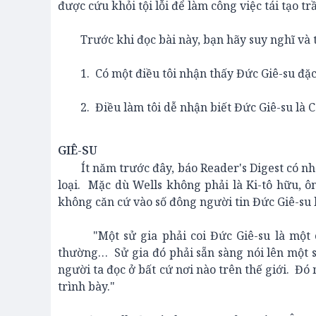
được cứu khỏi tội lỗi để làm công việc tái tạo tr
Trước khi đọc bài này, bạn hãy suy nghĩ và trả
1. Có một điều tôi nhận thấy Đức Giê-su đặc b
2. Điều làm tôi dễ nhận biết Đức Giê-su là C
GIÊ-SU
Ít năm trước đây, báo Reader's Digest có nhờ s
loại. Mặc dù Wells không phải là Ki-tô hữu, 
không căn cứ vào số đông người tin Đức Giê-su 
"Một sử gia phải coi Đức Giê-su là một co
thường… Sử gia đó phải sẵn sàng nói lên một s
người ta đọc ở bất cứ nơi nào trên thế giới. Đ
trình bày."