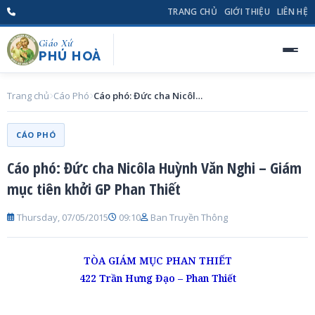
TRANG CHỦ
GIỚI THIỆU
LIÊN HỆ
Giáo Xứ
PHÚ HOÀ
Trang chủ
Cáo Phó
Cáo phó: Đức cha Nicôla Huỳnh Văn Nghi – Giám mục tiên khởi GP Phan Thiết
CÁO PHÓ
Cáo phó: Đức cha Nicôla Huỳnh Văn Nghi – Giám
mục tiên khởi GP Phan Thiết
Thursday, 07/05/2015
09:10
Ban Truyền Thông
TÒA GIÁM MỤC PHAN THIẾT
422 Trần Hưng Đạo – Phan Thiết