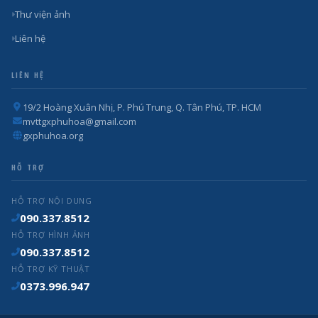
Thư viện ảnh
Liên hệ
LIÊN HỆ
19/2 Hoàng Xuân Nhị, P. Phú Trung, Q. Tân Phú, TP. HCM
mvttgxphuhoa@gmail.com
gxphuhoa.org
HỖ TRỢ
HỖ TRỢ NỘI DUNG
090.337.8512
HỖ TRỢ HÌNH ẢNH
090.337.8512
HỖ TRỢ KỸ THUẬT
0373.996.947