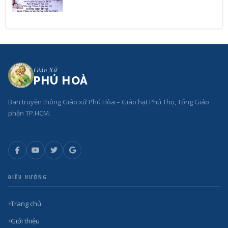
Giáo Xứ
PHÚ HOÀ
Ban truyền thông Giáo xứ Phú Hòa – Giáo hạt Phú Thọ, Tổng Giáo
phận TP.HCM.
ĐIỀU HƯỚNG
Trang chủ
Giới thiệu