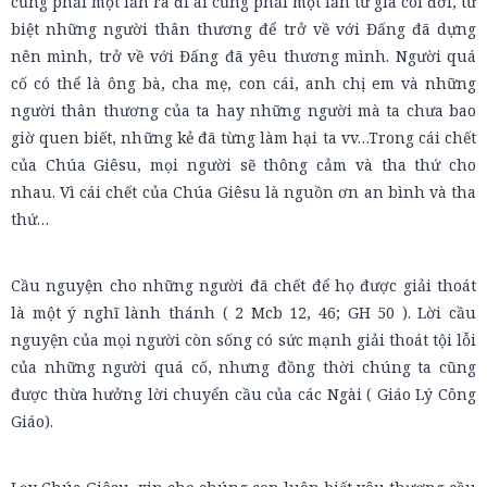
cũng phải một lần ra đi ai cũng phải một lần từ giã cõi đời, từ
biệt những người thân thương để trở về với Đấng đã dựng
nên mình, trở về với Đấng đã yêu thương mình. Người quá
cố có thể là ông bà, cha mẹ, con cái, anh chị em và những
người thân thương của ta hay những người mà ta chưa bao
giờ quen biết, những kẻ đã từng làm hại ta vv…Trong cái chết
của Chúa Giêsu, mọi người sẽ thông cảm và tha thứ cho
nhau. Vì cái chết của Chúa Giêsu là nguồn ơn an bình và tha
thứ…
Cầu nguyện cho những người đã chết để họ được giải thoát
là một ý nghĩ lành thánh ( 2 Mcb 12, 46; GH 50 ). Lời cầu
nguyện của mọi người còn sống có sức mạnh giải thoát tội lỗi
của những người quá cố, nhưng đồng thời chúng ta cũng
được thừa hưởng lời chuyển cầu của các Ngài ( Giáo Lý Công
Giáo).