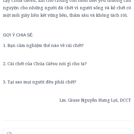
Lạy Chúa Giêsu, xin cho chúng con luôn biết yêu thương cầu
nguyện cho những người đã chết vì người sống và kẻ chết có
một mối giây liên kết vững bền, thâm sâu và không tách rời.
GỢI Ý CHIA SẺ:
1. Bạn cảm nghiệm thế nào về cái chết?
2. Cái chết của Chúa Giêsu nói gì cho ta?
3. Tại sao mọi người đều phải chết?
Lm. Giuse Nguyễn Hưng Lợi, DCCT