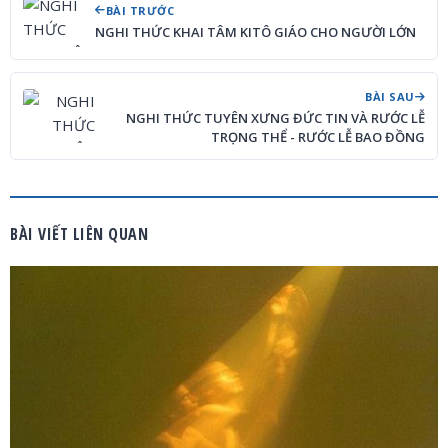
BÀI TRƯỚC
NGHI THỨC KHAI TÂM KITÔ GIÁO CHO NGƯỜI LỚN
BÀI SAU
NGHI THỨC TUYÊN XƯNG ĐỨC TIN VÀ RƯỚC LỄ
TRỌNG THỂ - RƯỚC LỄ BAO ĐỒNG
BÀI VIẾT LIÊN QUAN