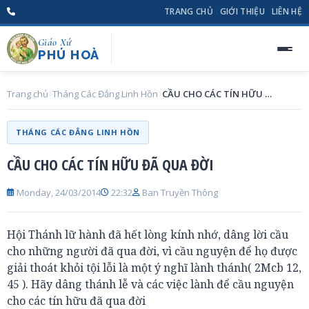
TRANG CHỦ
GIỚI THIỆU
LIÊN HỆ
Giáo Xứ
PHÚ HOÀ
Trang chủ
Tháng Các Đẳng Linh Hồn
CẦU CHO CÁC TÍN HỮU ĐÃ QUA ĐỜI
THÁNG CÁC ĐẲNG LINH HỒN
CẦU CHO CÁC TÍN HỮU ĐÃ QUA ĐỜI
Monday, 24/03/2014
22:32
Ban Truyền Thông
Hội Thánh lữ hành đã hết lòng kính nhớ, dâng lời cầu
cho những người đã qua đời, vì cầu nguyện để họ được
giải thoát khỏi tội lỗi là một ý nghĩ lành thánh( 2Mcb 12,
45 ). Hãy dâng thánh lễ và các việc lành để cầu nguyện
cho các tín hữu đã qua đời