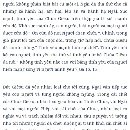
người không phân biệt bất cứ một ai. Ngài đã tha thứ cho cả
những kẻ hành hạ, ám hại, lên án và hành hạ Ngài. Sức
mạnh tình yêu của Chúa Giêsu trên thập giá là sức mạnh
cứu độ. Nhờ sức mạnh ấy, con người, loài người và mọi người
được cứu độ:” Ơn cứu độ nơi Người chan chứa “. Chính trong
giờ phút tối tăm của cuộc đời, trong giờ hấp hối, Chúa Giêsu
đã minh chứng:” Tình yêu mạnh hơn sự chết”. Tình yêu nối
kết con người, tình yêu tha thứ và tình yêu từ bỏ. Chúa Giêsu
đã nói:” Không tình yêu nào cao vời bằng tình yêu của người
hiến mạng sống vì người mình yêu”( Ga 15, 13 ).
Đức Giêsu đã yêu nhân loại cho tới cùng, Ngài vẫn tiếp tục
yêu con người và từng người không ngừng. Trong cái chết
của Chúa Giêsu, nhân loại giao hòa với Thiên Chúa, với Ngài
và với mọi người. Hiệp với cái chết của Chúa, nhân loại có
nghĩa vụ và trách nhiệm đối với nhau, cầu nguyện và tưởng
nhớ tới những người đã chết. Không ai tránh khỏi cái chết: ai