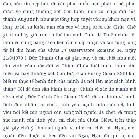
đao, bủn xỉn,hẹp hòi, rất cần phải nhẫn nại, phải tu bổ, phải
được vô cùng thương xót. Con luôn luôn coi cuộc đời của
thánh Augutinh như một tổng hợp tuyệt vời: sự khốn nạn và
lòng từ bi, sự khốn nạn của con và lòng từ bi của Chúa. Chớ
gì, ít ra bây giờ, con có thể tôn vinh Chúa là Thiên chúa tốt
lành vô cùng bằng cách kêu cầu chấp nhận và tán tụng lòng
từ bi dịu hiền của Chúa…”( Osservatore Romano 34, ngày
21/8/1979 ). Đức Thánh Cha đã gẫm suy về cái chết như một
tôn vinh của cuộc đời vì Thiên Chúa thật nhân lành, dịu
hiền và hay thương xót. Còn Đức Giáo Hoàng Gioan XXIII khi
biết rõ thực tế bệnh tình của mình đã nói lên một cách bình
thản:” Tôi đã dọn sẵn hành trang”. Chính vì xác tín mạnh mẽ
về sự chết, Đức Thánh Cha Gioan 23 đã rất an bình và bình
tĩnh đón nhận cái chết. Tình yêu mạnh hơn sự chết, tình
yêu nối kết con ngừơi còn sống với người đã chết. Và trong
sức mạnh của tình yêu, cái chết của Chúa Giêsu trên thập
giá gây chú ý cho mọi người vì nhờ cái chết của Ngài, mọi
người đều được lôi kéo đến với Ngài, Ngài đã qui tụ mọi