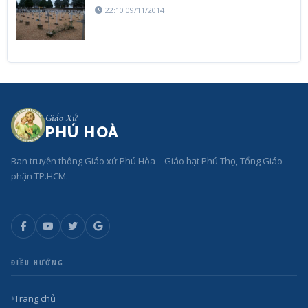
22:10 09/11/2014
Giáo Xứ
PHÚ HOÀ
Ban truyền thông Giáo xứ Phú Hòa – Giáo hạt Phú Thọ, Tổng Giáo
phận TP.HCM.
ĐIỀU HƯỚNG
Trang chủ