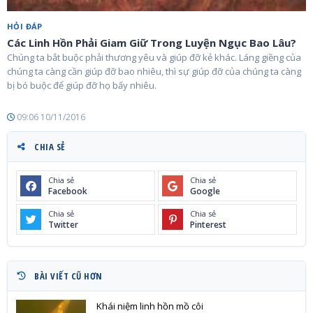
HỎI ĐÁP
Các Linh Hồn Phải Giam Giữ Trong Luyện Ngục Bao Lâu?
Chúng ta bắt buộc phải thương yêu và giúp đỡ kẻ khác. Láng giềng của
chúng ta càng cần giúp đỡ bao nhiêu, thì sự giúp đỡ của chúng ta càng
bị bó buộc để giúp đỡ họ bấy nhiêu.
09:06 10/11/2016
CHIA SẺ
Chia sẻ
Chia sẻ
Facebook
Google
Chia sẻ
Chia sẻ
Twitter
Pinterest
BÀI VIẾT CŨ HƠN
Khái niệm linh hồn mồ côi