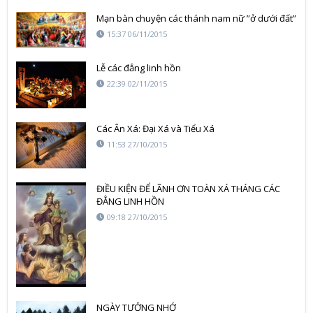
Mạn bàn chuyện các thánh nam nữ ”ở dưới đất”
15:37 06/11/2015
Lễ các đẳng linh hồn
22:39 02/11/2015
Các Ân Xá: Đại Xá và Tiểu Xá
11:53 27/10/2015
ĐIỀU KIỆN ĐỂ LÃNH ƠN TOÀN XÁ THÁNG CÁC
ĐẲNG LINH HỒN
09:18 27/10/2015
NGÀY TƯỞNG NHỚ