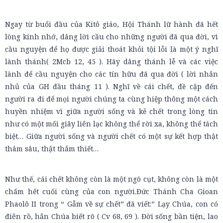
Ngay từ buổi đầu của Kitô giáo, Hội Thánh lữ hành đã hết
lòng kính nhớ, dâng lời cầu cho những người đã qua đời, vì
cầu nguyện để họ được giải thoát khỏi tội lỗi là một ý nghĩ
lành thánh( 2Mcb 12, 45 ). Hãy dâng thánh lễ và các việc
lành để cầu nguyện cho các tín hữu đã qua đời ( lời nhắn
nhủ của GH đầu tháng 11 ). Nghĩ về cái chết, đề cập đến
người ra đi để mọi người chúng ta cùng hiệp thông một cách
huyền nhiệm vì giữa người sống và kẻ chết trong lòng tin
như có một mối giây liên lạc không thể rời xa, không thể tách
biệt… Giữa người sống và người chết có một sự kết hợp thật
thâm sâu, thật thắm thiết…
Như thế, cái chết không còn là một ngõ cụt, không còn là một
chấm hết cuối cùng của con người.Đức Thánh Cha Gioan
Phaolô II trong “ Gẫm về sự chết” đã viết:” Lạy Chúa, con có
điên rồ, hẳn Chúa biết rõ ( Cv 68, 69 ). Đời sống bần tiện, lao