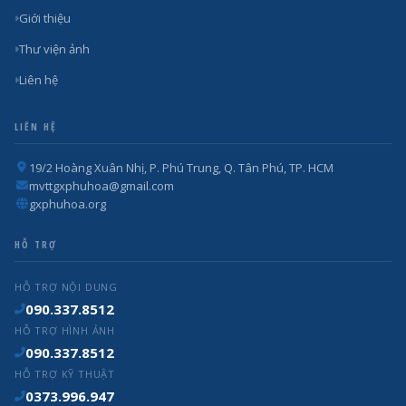
Giới thiệu
Thư viện ảnh
Liên hệ
LIÊN HỆ
19/2 Hoàng Xuân Nhị, P. Phú Trung, Q. Tân Phú, TP. HCM
mvttgxphuhoa@gmail.com
gxphuhoa.org
HỖ TRỢ
HỖ TRỢ NỘI DUNG
090.337.8512
HỖ TRỢ HÌNH ẢNH
090.337.8512
HỖ TRỢ KỸ THUẬT
0373.996.947