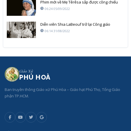
Phim mới về Mẹ Têrêsa sắp được công chiếu
06:24 05/09/2022
Diễn viên Shia LaBeouf trở lại Công giáo
06:14 31/08/2022
Giáo Xứ
PHÚ HOÀ
Ban truyền thông Giáo xứ Phú Hòa – Giáo hạt Phú Thọ, Tổng Giáo
phận TP.HCM.