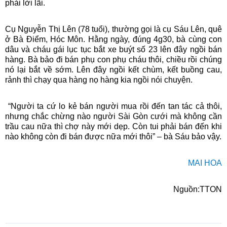
phải lời lãi.
Cụ Nguyễn Thị Lên (78 tuổi), thường gọi là cụ Sáu Lên, quê
ở Bà Điểm, Hóc Môn. Hằng ngày, đúng 4g30, bà cùng con
dâu và cháu gái lục tục bắt xe buýt số 23 lên đây ngồi bán
hàng. Bà bảo đi bán phụ con phụ cháu thôi, chiều rồi chúng
nó lại bắt về sớm. Lên đây ngồi kết chùm, kết buồng cau,
rảnh thì chạy qua hàng nọ hàng kia ngồi nói chuyện.
“Người ta cứ lo kẻ bán người mua rồi đến tan tác cả thôi,
nhưng chắc chừng nào người Sài Gòn cưới mà không cần
trầu cau nữa thì chợ này mới dẹp. Còn tui phải bán đến khi
nào không còn đi bán được nữa mới thôi” – bà Sáu bảo vậy.
MAI HOA
Nguồn:TTON