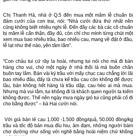
Chị Thanh Hà, nhà ở Q.5 đến mua một mâm lễ chuẩn bị
đám cưới của con trai, nói: “Nhà cưới đứa thứ nhất nên
cũng không biết nhiều nghi lễ. Đến đây các bà các cô chuẩn
bị mâm lễ cẩn thận, đầy đủ, còn chỉ cho mình từng chút một
xem mua bao nhiêu trầu, bao nhiêu cau, mang về đặt ở đâu,
lễ lạt như thế nào, yên tâm lắm”.
“Con cháu tui cứ rầy la hoài, nhưng tui nói cho má đi bán
hàng cho vui, chứ một ngày ở nhà thôi là má buồn chân
buồn tay lắm. Bán vài ký trầu với mấy chục cau chẳng lời lãi
bao nhiêu đâu, đấy là chưa kể trầu cau còn không để được
lâu, bán không hết hàng là trầu dập, cau héo ai mà mua.
Nhưng mà vui lắm, tui không đi là khách quen người ta kiếm
không được. Thế nên ngày mưa ngày gió tui cũng phải cố đi
cho bằng được” – bà Hai cười nói.
Với giá bán lẻ cau 1.000 -1.500 đồng/quả, 50.000 đồng/kg
trầu và tốc độ bán mua đìu hiu, ảm đạm, những người bám
chợ dường như sống với nghề bằng hoài niệm chứ không