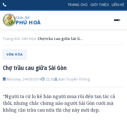
TRANG CHỦ
GIỚI THIỆU
LIÊN HỆ
Giáo Xứ
PHÚ HOÀ
Trang chủ
Văn Hóa
Chợ trầu cau giữa Sài Gòn
VĂN HÓA
Chợ trầu cau giữa Sài Gòn
Monday, 24/03/2014
22:36
Ban Truyền Thông
“Người ta cứ lo kẻ bán người mua rồi đến tan tác cả
thôi, nhưng chắc chừng nào người Sài Gòn cưới mà
không cần trầu cau nữa thì chợ này mới dẹp.