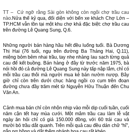
TT – Cứ ngỡ rằng Sài gòn không còn ngôi chợ trầu cau
nào.
Nửa thế kỷ qua, đối diện với bến xe khách Chợ Lớn –
TP.HCM vẫn tồn tại một khu chợ khá đặc biệt: chợ trầu cau
trên đường L
ê Quang Sung, Q.6.
Những người bán hàng hầu hết đều luống tuổi. Bà Dương
Thị Hai (76 tuổi, ngụ trên đường Ba Tháng Hai, Q.11),
miệng bỏm bẻm nhai trầu, tay nhẹ nhàng lau sạch từng quả
cau để kết buồng. Bán hàng ở đây từ trước năm 1975, bà
nói hồi đó cả đường Lê Quang Sung này tấp nập lắm, chỉ có
mỗi trầu cau thôi mà người mua kẻ bán nườm nượp. Bây
giờ chỉ còn trên dưới chục hàng ngồi co cụm trên đoạn
đường chưa đầy trăm mét từ Nguyễn Hữu Thuận đến Chu
Văn An.
Cảnh mua bán chỉ còn nhộn nhịp vào mỗi dịp cuối tuần, cuối
năm cận tết hay mùa cưới. Một mâm trầu cau làm lễ vật
ngày ăn hỏi chỉ có giá 150.000 đồng, với 60 trái cau và
mười bó trầu dắt quanh. Trên mỗi quả cau đều dán chữ “hỉ”,
gắn nơ hồng và dắt thêm nhánh hoa cau rất khéo.