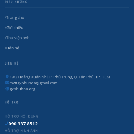
ĐIỀU HƯỚNG
Trang chủ
Giới thiệu
Thư viện ảnh
Liên hệ
LIÊN HỆ
19/2 Hoàng Xuân Nhị, P. Phú Trung, Q. Tân Phú, TP. HCM
mvttgxphuhoa@gmail.com
gxphuhoa.org
HỖ TRỢ
HỖ TRỢ NỘI DUNG
090.337.8512
HỖ TRỢ HÌNH ẢNH