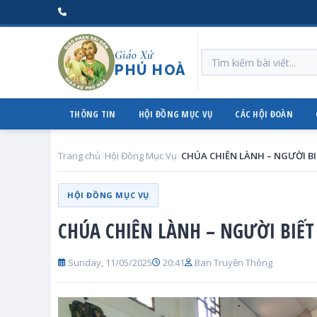
Giáo Xứ
PHÚ HOÀ
THÔNG TIN
HỘI ĐỒNG MỤC VỤ
CÁC HỘI ĐOÀN
Trang chủ
Hội Đồng Mục Vụ
HỘI ĐỒNG MỤC VỤ
CHÚA CHIÊN LÀNH – NGƯỜI BIẾT
Sunday, 11/05/2025
20:41
Ban Truyền Thông