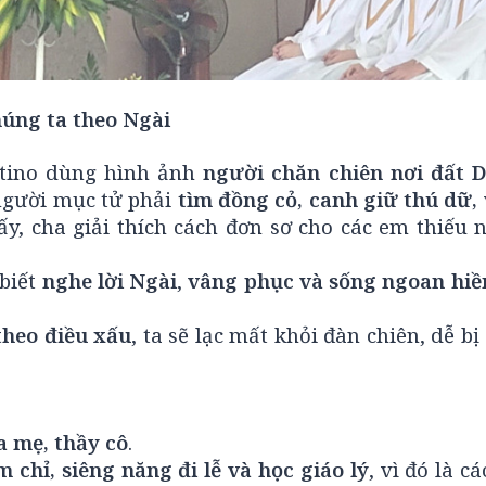
húng ta theo Ngài
rtino dùng hình ảnh
người chăn chiên nơi đất 
 người mục tử phải
tìm đồng cỏ, canh giữ thú dữ, 
ấy, cha giải thích cách đơn sơ cho các em thiếu 
 biết
nghe lời Ngài
,
vâng phục và sống ngoan hiề
theo điều xấu
, ta sẽ lạc mất khỏi đàn chiên, dễ b
a mẹ, thầy cô
.
 chỉ, siêng năng đi lễ và học giáo lý
, vì đó là c