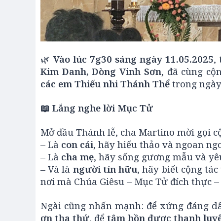
🌿
Vào lúc 7g30 sáng ngày 11.05.2025
,
Kim Danh, Dòng Vinh Sơn
, đã cùng cộ
các em Thiếu nhi Thánh Thể
trong ngày 
📖
Lắng nghe lời Mục Tử
Mở đầu Thánh lễ, cha Martino mời gọi cộ
– Là
con cái
, hãy hiếu thảo và ngoan ng
– Là
cha mẹ
, hãy sống gương mẫu và yê
– Và là
người tín hữu
, hãy biết cộng tá
nơi mà Chúa Giêsu – Mục Tử đích thực –
Ngài cũng nhấn mạnh: để xứng đáng dâ
ơn tha thứ
, để
tâm hồn được thanh luyệ