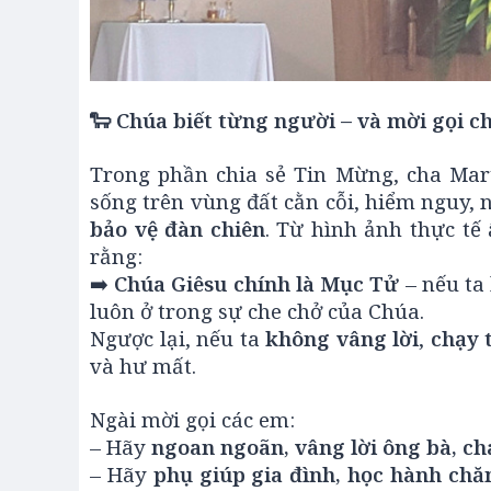
🐑
Chúa biết từng người – và mời gọi c
Trong phần chia sẻ Tin Mừng, cha Ma
sống trên vùng đất cằn cỗi, hiểm nguy,
bảo vệ đàn chiên
. Từ hình ảnh thực tế 
rằng:
➡️
Chúa Giêsu chính là Mục Tử
– nếu ta
luôn ở trong sự che chở của Chúa.
Ngược lại, nếu ta
không vâng lời
,
chạy 
và hư mất.
Ngài mời gọi các em:
– Hãy
ngoan ngoãn, vâng lời ông bà, ch
– Hãy
phụ giúp gia đình, học hành chăm