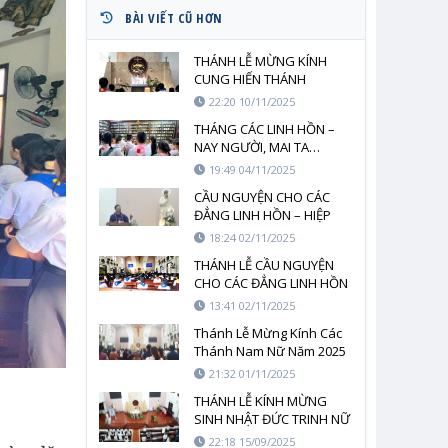
BÀI VIẾT CŨ HƠN
THÁNH LỄ MỪNG KÍNH
CUNG HIẾN THÁNH
ĐƯỜNG LATERANO –
22:20 10/11/2025
DÂNG CHÍNH CUỘC ĐỜI
THÁNG CÁC LINH HỒN –
MÌNH NHƯ NGÔI ĐỀN
NAY NGƯỜI, MAI TA…
SỐNG
19:49 04/11/2025
CẦU NGUYỆN CHO CÁC
ĐẲNG LINH HỒN – HIỆP
THÔNG TRONG TÌNH YÊU
18:24 02/11/2025
VÀ NIỀM HY VỌNG
THÁNH LỄ CẦU NGUYỆN
CHO CÁC ĐẲNG LINH HỒN
13:41 02/11/2025
Thánh Lễ Mừng Kính Các
Thánh Nam Nữ Năm 2025
21:32 01/11/2025
THÁNH LỄ KÍNH MỪNG
SINH NHẬT ĐỨC TRINH NỮ
MARIA & MỪNG BỔN
22:18 15/09/2025