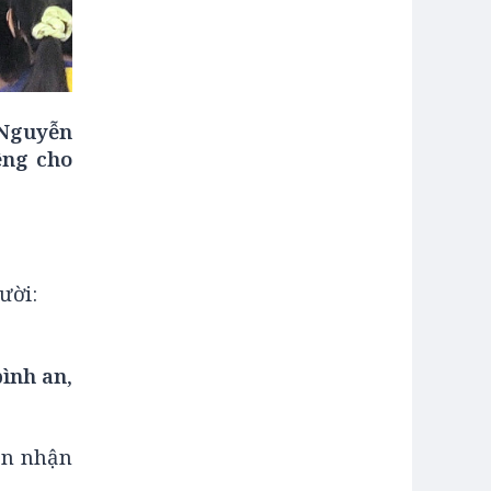
Nguyễn
êng cho
ười:
bình an
,
ón nhận