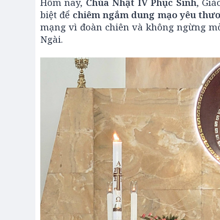
Hôm nay,
Chúa Nhật IV Phục Sinh
, Gi
biệt để
chiêm ngắm dung mạo yêu thư
mạng vì đoàn chiên và không ngừng mời
Ngài.