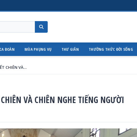
CA ĐOÀN
MÙA PHỤNG VỤ
THƯ GIÃN
THƯỜNG THỨC ĐỜI SỐNG
CHÚA CHIÊN LÀNH – NGƯỜI BIẾT CHIÊN VÀ CHIÊN NGHE TIẾNG NGƯỜI
 CHIÊN VÀ CHIÊN NGHE TIẾNG NGƯỜI