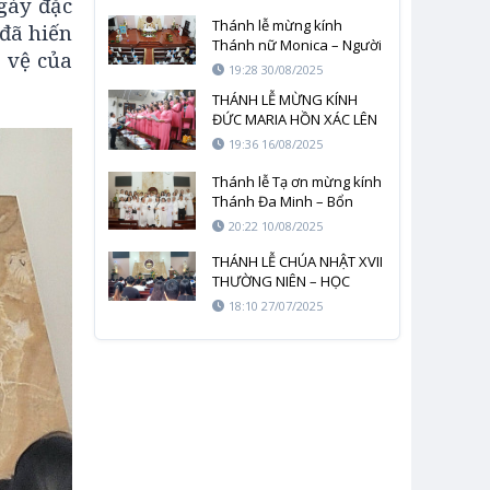
ngày đặc
MẠNG HỘI LÊGIÔ MARIE
Thánh lễ mừng kính
 đã hiến
Thánh nữ Monica – Người
 vệ của
mẹ kiên nhẫn trong gia
19:28 30/08/2025
đình
THÁNH LỄ MỪNG KÍNH
ĐỨC MARIA HỒN XÁC LÊN
TRỜI
19:36 16/08/2025
Thánh lễ Tạ ơn mừng kính
Thánh Đa Minh – Bổn
mạng Huynh đoàn Đa
20:22 10/08/2025
Minh
THÁNH LỄ CHÚA NHẬT XVII
THƯỜNG NIÊN – HỌC
CÁCH CẦU NGUYỆN NHƯ
18:10 27/07/2025
CHÚA DẠY