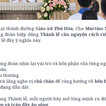
 tại thánh đường
Giáo xứ Phú Hòa
, Cha
Martino 
ng đoàn hiệp dâng
Thánh lễ cầu nguyện cách ri
lễ đầy ý nghĩa này.
ng đoàn nhìn lại vai trò và bổn phận của từng ng
oãn.
u thương.
c và lắng nghe vị
chủ chăn
để cùng hướng về
bến 
 đang dẫn dắt.
ng Thánh lễ, mỗi người hãy mở lòng mình ra đ
n và tràn đầy ân sủng
.