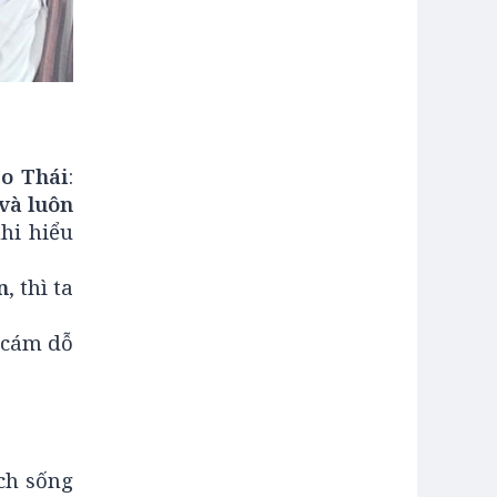
Do Thái
:
và luôn
nhi hiểu
n
, thì ta
ị cám dỗ
ách sống