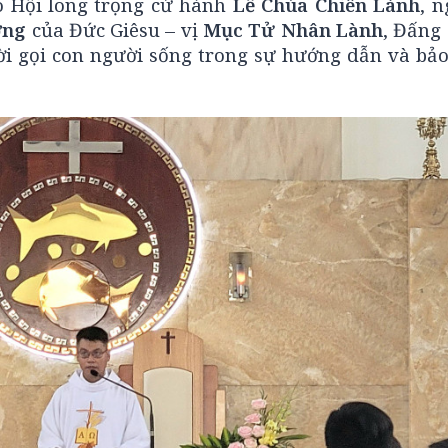
áo Hội long trọng cử hành
Lễ Chúa Chiên Lành
, 
ơng
của Đức Giêsu – vị
Mục Tử Nhân Lành
, Đấng
 gọi con người sống trong sự hướng dẫn và bảo