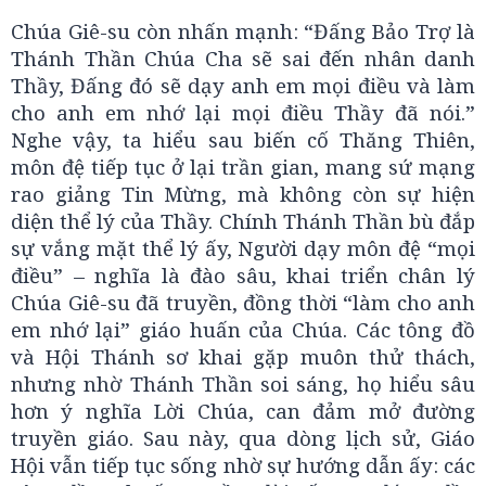
Chúa Giê-su còn nhấn mạnh: “Đấng Bảo Trợ là
Thánh Thần Chúa Cha sẽ sai đến nhân danh
Thầy, Đấng đó sẽ dạy anh em mọi điều và làm
cho anh em nhớ lại mọi điều Thầy đã nói.”
Nghe vậy, ta hiểu sau biến cố Thăng Thiên,
môn đệ tiếp tục ở lại trần gian, mang sứ mạng
rao giảng Tin Mừng, mà không còn sự hiện
diện thể lý của Thầy. Chính Thánh Thần bù đắp
sự vắng mặt thể lý ấy, Người dạy môn đệ “mọi
điều” – nghĩa là đào sâu, khai triển chân lý
Chúa Giê-su đã truyền, đồng thời “làm cho anh
em nhớ lại” giáo huấn của Chúa. Các tông đồ
và Hội Thánh sơ khai gặp muôn thử thách,
nhưng nhờ Thánh Thần soi sáng, họ hiểu sâu
hơn ý nghĩa Lời Chúa, can đảm mở đường
truyền giáo. Sau này, qua dòng lịch sử, Giáo
Hội vẫn tiếp tục sống nhờ sự hướng dẫn ấy: các