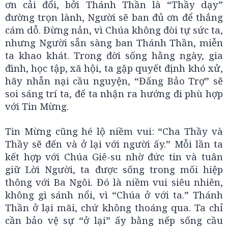
ơn cải đổi, bởi Thánh Thần là “Thầy dạy”
đường trọn lành, Người sẽ ban đủ ơn để thắng
cám dỗ. Đừng nản, vì Chúa không đòi tự sức ta,
nhưng Người sẵn sàng ban Thánh Thần, miễn
ta khao khát. Trong đời sống hằng ngày, gia
đình, học tập, xã hội, ta gặp quyết định khó xử,
hãy nhẫn nại cầu nguyện, “Đấng Bảo Trợ” sẽ
soi sáng trí ta, để ta nhận ra hướng đi phù hợp
với Tin Mừng.
Tin Mừng cũng hé lộ niềm vui: “Cha Thầy và
Thầy sẽ đến và ở lại với người ấy.” Mỗi lần ta
kết hợp với Chúa Giê-su nhờ đức tin và tuân
giữ Lời Người, ta được sống trong mối hiệp
thông với Ba Ngôi. Đó là niềm vui siêu nhiên,
không gì sánh nổi, vì “Chúa ở với ta.” Thánh
Thần ở lại mãi, chứ không thoáng qua. Ta chỉ
cần bảo vệ sự “ở lại” ấy bằng nếp sống cầu