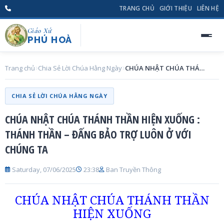
TRANG CHỦ
GIỚI THIỆU
LIÊN HỆ
Giáo Xứ
PHÚ HOÀ
Trang chủ
Chia Sẻ Lời Chúa Hằng Ngày
CHÚA NHẬT CHÚA THÁNH THẦN HIỆN XUỐNG : THÁNH THẦN – ĐẤNG BẢO TRỢ LUÔN Ở VỚI CHÚNG TA
CHIA SẺ LỜI CHÚA HẰNG NGÀY
CHÚA NHẬT CHÚA THÁNH THẦN HIỆN XUỐNG :
THÁNH THẦN – ĐẤNG BẢO TRỢ LUÔN Ở VỚI
CHÚNG TA
Saturday, 07/06/2025
23:38
Ban Truyền Thông
CHÚA NHẬT CHÚA THÁNH THẦN
HIỆN XUỐNG