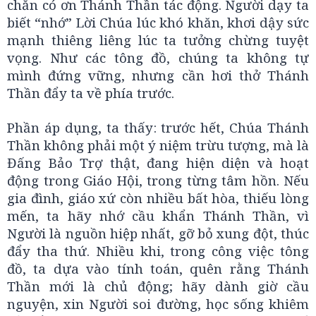
chắn có ơn Thánh Thần tác động. Người dạy ta
biết “nhớ” Lời Chúa lúc khó khăn, khơi dậy sức
mạnh thiêng liêng lúc ta tưởng chừng tuyệt
vọng. Như các tông đồ, chúng ta không tự
mình đứng vững, nhưng cần hơi thở Thánh
Thần đẩy ta về phía trước.
Phần áp dụng, ta thấy: trước hết, Chúa Thánh
Thần không phải một ý niệm trừu tượng, mà là
Đấng Bảo Trợ thật, đang hiện diện và hoạt
động trong Giáo Hội, trong từng tâm hồn. Nếu
gia đình, giáo xứ còn nhiều bất hòa, thiếu lòng
mến, ta hãy nhớ cầu khẩn Thánh Thần, vì
Người là nguồn hiệp nhất, gỡ bỏ xung đột, thúc
đẩy tha thứ. Nhiều khi, trong công việc tông
đồ, ta dựa vào tính toán, quên rằng Thánh
Thần mới là chủ động; hãy dành giờ cầu
nguyện, xin Người soi đường, học sống khiêm