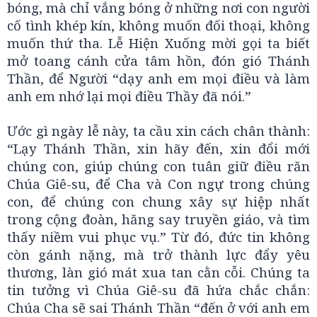
bóng, mà chỉ vắng bóng ở những nơi con người
cố tình khép kín, không muốn đối thoại, không
muốn thứ tha. Lễ Hiện Xuống mời gọi ta biết
mở toang cánh cửa tâm hồn, đón gió Thánh
Thần, để Người “dạy anh em mọi điều và làm
anh em nhớ lại mọi điều Thầy đã nói.”
Ước gì ngày lễ này, ta cầu xin cách chân thành:
“Lạy Thánh Thần, xin hãy đến, xin đổi mới
chúng con, giúp chúng con tuân giữ điều răn
Chúa Giê-su, để Cha và Con ngự trong chúng
con, để chúng con chung xây sự hiệp nhất
trong cộng đoàn, hăng say truyền giáo, và tìm
thấy niềm vui phục vụ.” Từ đó, đức tin không
còn gánh nặng, mà trở thành lực đẩy yêu
thương, làn gió mát xua tan cằn cỗi. Chúng ta
tin tưởng vì Chúa Giê-su đã hứa chắc chắn:
Chúa Cha sẽ sai Thánh Thần “đến ở với anh em