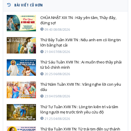
BÀI VIẾT CŨ HƠN
CHÚA NHẬT XIX TN : Hãy yên tâm, Thầy đây,
đừng sợ!
09:43 08/08/2026
Thứ Bảy Tuần XVIII TN : Nếu anh em có lòng tin
lớn bằng hạt cải
21:04 07/08/2026
Thứ Sáu Tuần XVIII TN : Ai muốn theo thầy phải
từ bỏ chính mình
20:25 06/08/2026
Thứ Năm Tuần XVIII TN : Vâng nghe lời con yêu
dấu
23:04 05/08/2026
Thứ Tư Tuần XVIII TN : Lòng tin kiên trì và tấm
lòng người mẹ trước tình yêu cứu độ
21:25 04/08/2026
Thứ Ba Tuần XVIII TN: Từ trái tim đến sự thánh