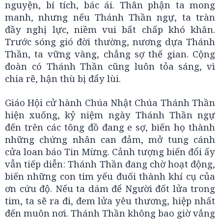
nguyện, bí tích, bác ái. Thân phận ta mong
manh, nhưng nếu Thánh Thần ngự, ta tràn
đầy nghị lực, niềm vui bất chấp khó khăn.
Trước sóng gió đời thường, nương dựa Thánh
Thần, ta vững vàng, chẳng sợ thế gian. Cộng
đoàn có Thánh Thần cũng luôn tỏa sáng, vì
chia rẽ, hận thù bị đẩy lùi.
Giáo Hội cử hành Chúa Nhật Chúa Thánh Thần
hiện xuống, kỷ niệm ngày Thánh Thần ngự
đến trên các tông đồ đang e sợ, biến họ thành
những chứng nhân can đảm, mở tung cánh
cửa loan báo Tin Mừng. Cảnh tượng biến đổi ấy
vẫn tiếp diễn: Thánh Thần đang chờ hoạt động,
biến những con tim yếu đuối thành khí cụ của
ơn cứu độ. Nếu ta dám để Người đốt lửa trong
tim, ta sẽ ra đi, đem lửa yêu thương, hiệp nhất
đến muôn nơi. Thánh Thần không bao giờ vắng