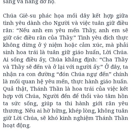
sáng và nâng đỡ họ.
Chúa Giê-su phác họa mối dây kết hợp giữa
tình yêu dành cho Người và việc tuân giữ điều
răn: “Nếu anh em yêu mến Thầy, anh em sẽ
giữ các điều răn của Thầy.” Tình yêu đích thực
không dừng ở ý niệm hoặc cảm xúc, mà phải
sinh hoa trái là tuân giữ giáo huấn, Lời Chúa.
Ai sống điều ấy, Chúa khẳng định: “Cha Thầy
và Thầy sẽ đến và ở lại với người ấy.” Ở đây, ta
nhận ra con đường “đón Chúa ngự đến” chính
là mối quan hệ yêu mến, thực hành giáo huấn.
Quả thật, Thánh Thần là hoa trái của việc kết
hợp với Chúa, Người đến để thổi vào tâm hồn
ta sức sống, giúp ta thi hành giới răn yêu
thương. Nếu ai hờ hững, khép lòng, không tuân
giữ Lời Chúa, sẽ khó kinh nghiệm Thánh Thần
hoạt động.