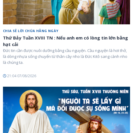
CHIA SẺ LỜI CHÚA HẰNG NGÀY
Thứ Bảy Tuần XVIII TN : Nếu anh em có lòng tin lớn bằng
hạt cải
Đức tin cần được nuôi dưỡng bằng cầu nguyện. Cầu nguyện là hơi thở,
là dòng nhựa sống chuyển từ thân cây nho là Đức Kitô sang cành nho
là chúng ta.
21:04 07/08/2026