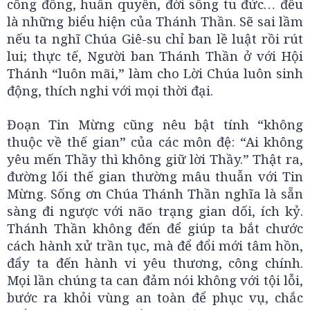
công đồng, huấn quyền, đời sống tu đức… đều
là những biểu hiện của Thánh Thần. Sẽ sai lầm
nếu ta nghĩ Chúa Giê-su chỉ ban lề luật rồi rút
lui; thực tế, Người ban Thánh Thần ở với Hội
Thánh “luôn mãi,” làm cho Lời Chúa luôn sinh
động, thích nghi với mọi thời đại.
Đoạn Tin Mừng cũng nêu bật tính “không
thuộc về thế gian” của các môn đệ: “Ai không
yêu mến Thầy thì không giữ lời Thầy.” Thật ra,
đường lối thế gian thường mâu thuẫn với Tin
Mừng. Sống ơn Chúa Thánh Thần nghĩa là sẵn
sàng đi ngược với não trạng gian dối, ích kỷ.
Thánh Thần không đến để giúp ta bắt chước
cách hành xử trần tục, mà để đổi mới tâm hồn,
đẩy ta đến hành vi yêu thương, công chính.
Mọi lần chúng ta can đảm nói không với tội lỗi,
bước ra khỏi vùng an toàn để phục vụ, chắc