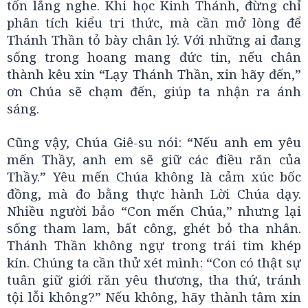
tốn lắng nghe. Khi học Kinh Thánh, đừng chỉ
phân tích kiểu tri thức, mà cần mở lòng để
Thánh Thần tỏ bày chân lý. Với những ai đang
sống trong hoang mang đức tin, nếu chân
thành kêu xin “Lạy Thánh Thần, xin hãy đến,”
ơn Chúa sẽ chạm đến, giúp ta nhận ra ánh
sáng.
Cũng vậy, Chúa Giê-su nói: “Nếu anh em yêu
mến Thầy, anh em sẽ giữ các điều răn của
Thầy.” Yêu mến Chúa không là cảm xúc bốc
đồng, mà đo bằng thực hành Lời Chúa dạy.
Nhiều người bảo “Con mến Chúa,” nhưng lại
sống tham lam, bất công, ghét bỏ tha nhân.
Thánh Thần không ngự trong trái tim khép
kín. Chúng ta cần thử xét mình: “Con có thật sự
tuân giữ giới răn yêu thương, tha thứ, tránh
tội lỗi không?” Nếu không, hãy thành tâm xin