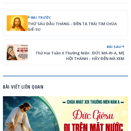
BÀI TRƯỚC
THỨ SÁU ĐẦU THÁNG – ĐỀN TẠ TRÁI TIM CHÚA
GIÊ-SU
BÀI SAU
Thứ Hai Tuần X Thường Niên : ĐỨC MA-RI-A, MẸ
HỘI THÁNH – HÃY ĐẾN MÀ XEM
BÀI VIẾT LIÊN QUAN