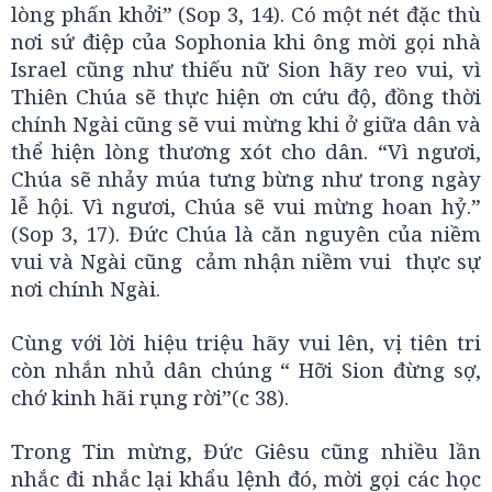
lòng phấn khởi” (Sop 3, 14). Có một nét đặc thù
nơi sứ điệp của Sophonia khi ông mời gọi nhà
Israel cũng như thiếu nữ Sion hãy reo vui, vì
Thiên Chúa sẽ thực hiện ơn cứu độ, đồng thời
chính Ngài cũng sẽ vui mừng khi ở giữa dân và
thể hiện lòng thương xót cho dân. “Vì ngươi,
Chúa sẽ nhảy múa tưng bừng như trong ngày
lễ hội. Vì ngươi, Chúa sẽ vui mừng hoan hỷ.”
(Sop 3, 17). Đức Chúa là căn nguyên của niềm
vui và Ngài cũng cảm nhận niềm vui thực sự
nơi chính Ngài.
Cùng với lời hiệu triệu hãy vui lên, vị tiên tri
còn nhắn nhủ dân chúng “ Hỡi Sion đừng sợ,
chớ kinh hãi rụng rời”(c 38).
Trong Tin mừng, Đức Giêsu cũng nhiều lần
nhắc đi nhắc lại khẩu lệnh đó, mời gọi các học