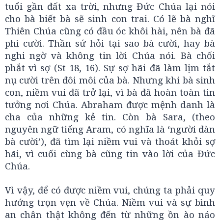
tuổi gần đất xa trời, nhưng Đức Chúa lại nói
cho bà biết bà sẽ sinh con trai. Có lẽ bà nghĩ
Thiên Chúa cũng có đầu óc khôi hài, nên bà đã
phì cười. Thần sứ hỏi tại sao bà cười, hay bà
nghi ngờ và không tin lời Chúa nói. Bà chối
phắt vì sợ (St 18, 16). Sự sợ hãi đã làm lịm tắt
nụ cười trên đôi môi của bà. Nhưng khi bà sinh
con, niềm vui đã trở lại, vì bà đã hoàn toàn tin
tưởng nơi Chúa. Abraham được mệnh danh là
cha của những kẻ tin. Còn bà Sara, (theo
nguyên ngữ tiếng Aram, có nghĩa là ‘người đàn
bà cười’), đã tìm lại niềm vui và thoát khỏi sợ
hãi, vì cuối cùng bà cũng tin vào lời của Đức
Chúa.
Vì vậy, để có được niềm vui, chúng ta phải quy
hướng trọn vẹn về Chúa. Niềm vui và sự bình
an chân thật không đến từ những ồn ào náo