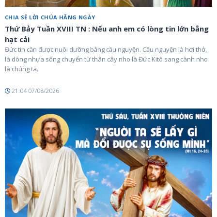
CHIA SẺ LỜI CHÚA HẰNG NGÀY
Thứ Bảy Tuần XVIII TN : Nếu anh em có lòng tin lớn bằng
hạt cải
Đức tin cần được nuôi dưỡng bằng cầu nguyện. Cầu nguyện là hơi thở,
là dòng nhựa sống chuyển từ thân cây nho là Đức Kitô sang cành nho
là chúng ta.
21:04 07/08/2026