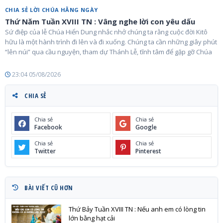
CHIA SẺ LỜI CHÚA HẰNG NGÀY
Thứ Năm Tuần XVIII TN : Vâng nghe lời con yêu dấu
Sứ điệp của lễ Chúa Hiển Dung nhắc nhở chúng ta rằng cuộc đời Kitô
hữu là một hành trình đi lên và đi xuống. Chúng ta cần những giây phút
“lên núi” qua cầu nguyện, tham dự Thánh Lễ, tĩnh tâm để gặp gỡ Chúa
23:04 05/08/2026
CHIA SẺ
Chia sẻ
Chia sẻ
Facebook
Google
Chia sẻ
Chia sẻ
Twitter
Pinterest
BÀI VIẾT CŨ HƠN
Thứ Bảy Tuần XVIII TN : Nếu anh em có lòng tin
lớn bằng hạt cải