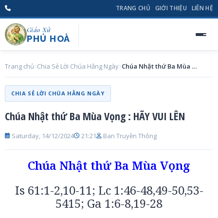
TRANG CHỦ
GIỚI THIỆU
LIÊN HỆ
Giáo Xứ
PHÚ HOÀ
Trang chủ
Chia Sẻ Lời Chúa Hằng Ngày
Chúa Nhật thứ Ba Mùa Vọng : HÃY VUI LÊN
CHIA SẺ LỜI CHÚA HẰNG NGÀY
Chúa Nhật thứ Ba Mùa Vọng : HÃY VUI LÊN
Saturday, 14/12/2024
21:21
Ban Truyền Thông
Chúa Nhật thứ Ba Mùa Vọng
Is 61:1-2,10-11; Lc 1:46-48,49-50,53-
5415; Ga 1:6-8,19-28