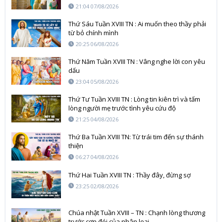
21:04 07/08/2026
Thứ Sáu Tuần XVIII TN : Ai muốn theo thầy phải
từ bỏ chính mình
20:25 06/08/2026
Thứ Năm Tuần XVIII TN : Vâng nghe lời con yêu
dấu
23:04 05/08/2026
Thứ Tư Tuần XVIII TN : Lòng tin kiên trì và tấm
lòng người mẹ trước tình yêu cứu độ
21:25 04/08/2026
Thứ Ba Tuần XVIII TN: Từ trái tim đến sự thánh
thiện
06:27 04/08/2026
Thứ Hai Tuần XVIII TN : Thầy đây, đừng sợ
23:25 02/08/2026
Chúa nhật Tuần XVIII – TN : Chạnh lòng thương
trước cơn đói của nhân loại