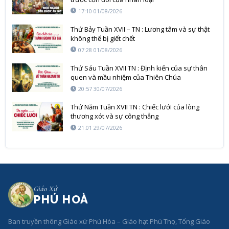
17:10 01/08/2026
Thứ Bảy Tuần XVII – TN : Lương tâm và sự thật
không thể bị giết chết
07:28 01/08/2026
Thứ Sáu Tuần XVII TN : Định kiến của sự thân
quen và mầu nhiệm của Thiên Chúa
20:57 30/07/2026
Thứ Năm Tuần XVII TN : Chiếc lưới của lòng
thương xót và sự công thẳng
21:01 29/07/2026
Giáo Xứ
PHÚ HOÀ
Ban truyền thông Giáo xứ Phú Hòa – Giáo hạt Phú Thọ, Tổng Giáo