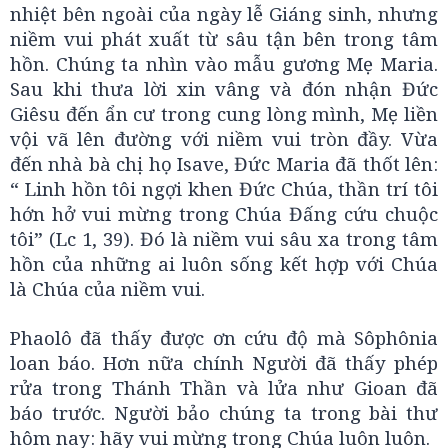
nhiệt bên ngoài của ngày lễ Giáng sinh, nhưng
niềm vui phát xuất từ sâu tận bên trong tâm
hồn. Chúng ta nhìn vào mẫu gương Mẹ Maria.
Sau khi thưa lời xin vâng và đón nhận Đức
Giêsu đến ẩn cư trong cung lòng mình, Mẹ liền
vội vã lên đường với niềm vui tròn đầy. Vừa
đến nhà bà chị họ Isave, Đức Maria đã thốt lên:
“ Linh hồn tôi ngợi khen Đức Chúa, thần trí tôi
hớn hở vui mừng trong Chúa Đấng cứu chuộc
tôi” (Lc 1, 39). Đó là niềm vui sâu xa trong tâm
hồn của những ai luôn sống kết hợp với Chúa
là Chúa của niềm vui.
Phaolô đã thấy được ơn cứu độ mà Sôphônia
loan báo. Hơn nữa chính Người đã thấy phép
rửa trong Thánh Thần và lửa như Gioan đã
báo trước. Người bảo chúng ta trong bài thư
hôm nay: hãy vui mừng trong Chúa luôn luôn.