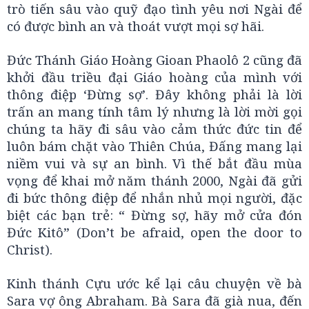
trò tiến sâu vào quỹ đạo tình yêu nơi Ngài để
có được bình an và thoát vượt mọi sợ hãi.
Đức Thánh Giáo Hoàng Gioan Phaolô 2 cũng đã
khởi đầu triều đại Giáo hoàng của mình với
thông điệp ‘Đừng sợ’. Đây không phải là lời
trấn an mang tính tâm lý nhưng là lời mời gọi
chúng ta hãy đi sâu vào cảm thức đức tin để
luôn bám chặt vào Thiên Chúa, Đấng mang lại
niềm vui và sự an bình. Vì thế bắt đầu mùa
vọng để khai mở năm thánh 2000, Ngài đã gửi
đi bức thông điệp để nhắn nhủ mọi người, đặc
biệt các bạn trẻ: “ Đừng sợ, hãy mở cửa đón
Đức Kitô” (Don’t be afraid, open the door to
Christ).
Kinh thánh Cựu ước kể lại câu chuyện về bà
Sara vợ ông Abraham. Bà Sara đã già nua, đến