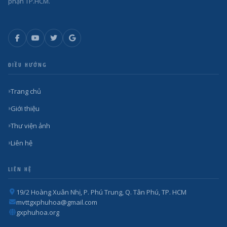
phận TP.HCM.
ĐIỀU HƯỚNG
Trang chủ
Giới thiệu
Thư viện ảnh
Liên hệ
LIÊN HỆ
19/2 Hoàng Xuân Nhị, P. Phú Trung, Q. Tân Phú, TP. HCM
mvttgxphuhoa@gmail.com
gxphuhoa.org