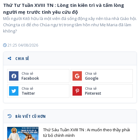
Thứ Tư Tuần XVIII TN : Lòng tin kiên trì và tấm lòng
người mẹ trước tình yêu cứu độ
Mỗi người Kitô hữu là một viên đá sống động xây nên tòa nhà Giáo hội.
Chúng ta có để cho Chúa ngự trị trong tâm hồn như Mẹ Maria đã làm
không?
21:25 04/08/2026
CHIA SẺ
Chia sẻ
Chia sẻ
Facebook
Google
Chia sẻ
Chia sẻ
Twitter
Pinterest
BÀI VIẾT CŨ HƠN
Thứ Sáu Tuần XVIII TN : Ai muốn theo thầy phải
từ bỏ chính mình