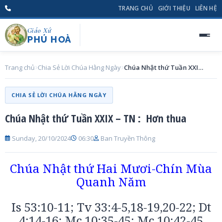
TRANG CHỦ
GIỚI THIỆU
LIÊN HỆ
Giáo Xứ
PHÚ HOÀ
Trang chủ
Chia Sẻ Lời Chúa Hằng Ngày
Chúa Nhật thứ Tuần XXIX – TN : Hơn thua
CHIA SẺ LỜI CHÚA HẰNG NGÀY
Chúa Nhật thứ Tuần XXIX – TN : Hơn thua
Sunday, 20/10/2024
06:30
Ban Truyền Thông
Chúa Nhật thứ Hai Mươi-Chín Mùa
Quanh Năm
Is 53:10-11; Tv 33:4-5,18-19,20-22; Dt
4:14-16; Mc 10:35-45; Mc 10:42-45