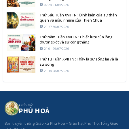
07:28 01/08/2026
Thứ Sáu Tuần XVII TN : Định kiến của sự thân
quen và mầu nhiệm của Thiên Chúa
20:57 30/07/2026
Thứ Năm Tuần XVII TN : Chiếc lưới của lòng
thương xót và sự công thẳng
21:01 29/07/2026
Thứ Tư Tuần XVII TN : Thầy là sự sống lại và là
sự sống
21:18 28/07/2026
Giáo Xứ
PHÚ HOÀ
Ban truyền thông Giáo xứ Phú Hòa – Giáo hạt Phú Thọ, Tổng Giáo