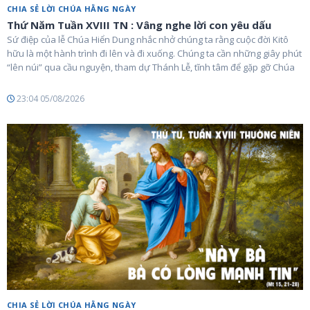
CHIA SẺ LỜI CHÚA HẰNG NGÀY
Thứ Năm Tuần XVIII TN : Vâng nghe lời con yêu dấu
Sứ điệp của lễ Chúa Hiển Dung nhắc nhở chúng ta rằng cuộc đời Kitô
hữu là một hành trình đi lên và đi xuống. Chúng ta cần những giây phút
“lên núi” qua cầu nguyện, tham dự Thánh Lễ, tĩnh tâm để gặp gỡ Chúa
23:04 05/08/2026
CHIA SẺ LỜI CHÚA HẰNG NGÀY