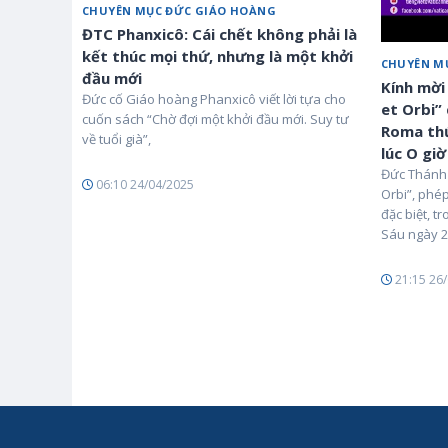
CHUYÊN MỤC ĐỨC GIÁO HOÀNG
ĐTC Phanxicô: Cái chết không phải là
kết thúc mọi thứ, nhưng là một khởi
CHUYÊN M
đầu mới
Kính mời
Đức cố Giáo hoàng Phanxicô viết lời tựa cho
et Orbi”
cuốn sách “Chờ đợi một khởi đầu mới. Suy tư
Roma thứ
về tuổi già”,
lúc O giờ
Đức Thánh 
06:10 24/04/2025
Orbi”, phé
đặc biệt, t
Sáu ngày 2
21:15 26