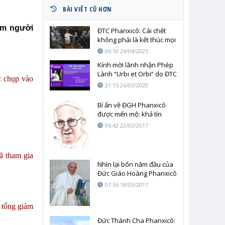
BÀI VIẾT CŨ HƠN
àm người
ĐTC Phanxicô: Cái chết
không phải là kết thúc mọi
thứ, nhưng là một khởi
06:10 24/04/2025
đầu mới
Kính mời lãnh nhận Phép
Lành “Urbi et Orbi” do ĐTC
c chụp vào
ban vào lúc 18 giờ Roma
21:15 26/03/2020
thứ Sáu ngày 27/03 Việt
Nam lúc O giờ
Bí ẩn về ĐGH Phanxicô
được mến mộ: khả tín
06:42 22/03/2017
ã tham gia
Nhìn lại bốn năm đầu của
Đức Giáo Hoàng Phanxicô
07:36 18/03/2017
 tổng giám
Đức Thánh Cha Phanxicô: