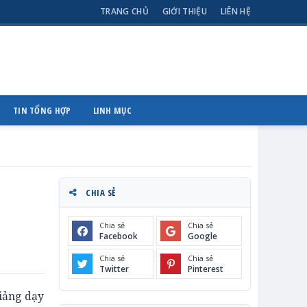
TRANG CHỦ
GIỚI THIỆU
LIÊN HỆ
TIN TỔNG HỢP
LINH MỤC
CHIA SẺ
Chia sẻ
Chia sẻ
Facebook
Google
Chia sẻ
Chia sẻ
Twitter
Pinterest
iảng dạy