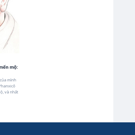
 mến mộ:
g của mình
Phanxicô
mộ, và nhất