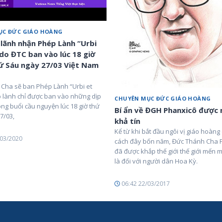
ỤC ĐỨC GIÁO HOÀNG
 lãnh nhận Phép Lành “Urbi
 do ĐTC ban vào lúc 18 giờ
 Sáu ngày 27/03 Việt Nam
Cha sẽ ban Phép Lành “Urbi et
p lành chỉ được ban vào những dịp
CHUYÊN MỤC ĐỨC GIÁO HOÀNG
rong buổi cầu nguyện lúc 18 giờ thứ
Bí ẩn về ĐGH Phanxicô được
7/03,
khả tín
Kể từ khi bắt đầu ngôi vị giáo hoàn
/03/2020
cách đây bốn năm, Đức Thánh Cha 
đã được khắp thế giới thế giới mến 
là đối với người dân Hoa Kỳ.
06:42 22/03/2017