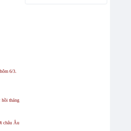
 hôm 6/3.
 hồi tháng
ười châu Âu