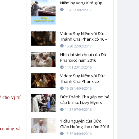
Niềm hy vọng Kitô giúp
nhìn mọi sự với đôi mắt
13:45 23/02/2017
của Chúa Kitô phục sinh.
Video: Suy Niệm với Đức
Thánh Cha Phanxicô 16 –
21/02/2017: Câu Chuyện
15:20 22/02/2017
Dân Thành Athènes
Nhìn lại sinh hoạt của Đức
Phanxicô năm 2016
14:01 23/12/2016
Video: Suy Niệm với Đức
Thánh Cha Phanxicô
07/04– 13/04/2016: Câu
16:58 14/04/2016
chuyện Con Đường
Đức Thánh Cha gặp em bé
cho vị trí
Emmaus
sắp bị mù: Lizzy Myers
14:27 07/04/2016
Ý cầu nguyện của Đức
Giáo Hoàng cho năm 2016
n chúng và
13:32 04/04/2016