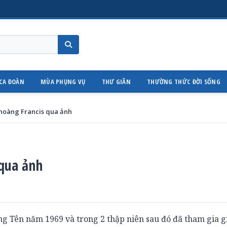
CA ĐOÀN
MÙA PHỤNG VỤ
THƯ GIÃN
THƯỜNG THỨC ĐỜI SỐNG
 hoàng Francis qua ảnh
 qua ảnh
 Tên năm 1969 và trong 2 thập niên sau đó đã tham gia g