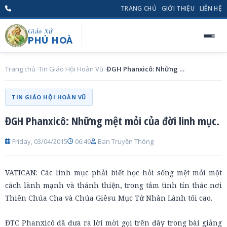
TRANG CHỦ
GIỚI THIỆU
LIÊN HỆ
Giáo Xứ
PHÚ HOÀ
Trang chủ
Tin Giáo Hội Hoàn Vũ
ĐGH Phanxicô: Những mệt mỏi của đời linh mục.
TIN GIÁO HỘI HOÀN VŨ
ĐGH Phanxicô: Những mệt mỏi của đời linh mục.
Friday, 03/04/2015
06:49
Ban Truyền Thông
VATICAN: Các linh mục phải biết học hỏi sống mệt mỏi một
cách lành mạnh và thánh thiện, trong tâm tình tín thác nơi
Thiên Chúa Cha và Chúa Giêsu Mục Tử Nhân Lành tối cao.
ĐTC Phanxicô đã đưa ra lời mời gọi trên đây trong bài giảng