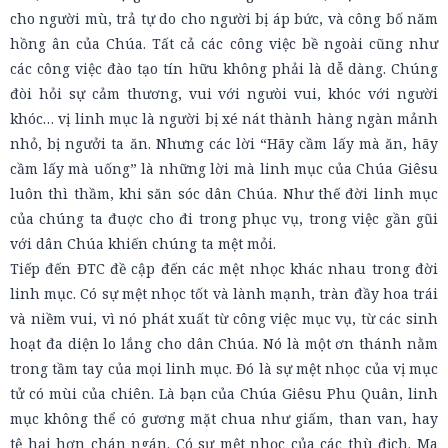
cho người mù, trả tự do cho người bị áp bức, và công bố năm
hồng ân của Chúa. Tất cả các công việc bề ngoài cũng như
các công việc đào tạo tín hữu không phải là dễ dàng. Chúng
đòi hỏi sự cảm thương, vui với ngưòi vui, khóc với người
khóc… vị linh mục là người bị xé nát thành hàng ngàn mảnh
nhỏ, bị ngưởi ta ăn. Nhưng các lời “Hãy cầm lấy mà ăn, hãy
cầm lấy mà uống” là những lời mà linh mục của Chúa Giêsu
luôn thì thầm, khi săn sóc dân Chúa. Như thế đời linh mục
của chúng ta đuợc cho đi trong phục vụ, trong việc gần gũi
với dân Chúa khiến chúng ta mệt mỏi.
Tiếp đến ĐTC đề cập đến các mệt nhọc khác nhau trong đời
linh mục. Có sự mệt nhọc tốt và lành mạnh, tràn đầy hoa trái
và niềm vui, vì nó phát xuất từ công việc mục vụ, từ các sinh
hoạt đa diện lo lắng cho dân Chúa. Nó là một ơn thánh nằm
trong tầm tay của mọi linh mục. Đó là sự mệt nhọc của vị mục
tử có mùi của chiên. Là bạn của Chúa Giêsu Phu Quân, linh
mục không thể có gương mặt chua như giấm, than van, hay
tệ hại hơn chán ngán. Có sự mệt nhọc của các thù địch. Ma