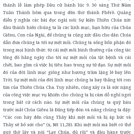
thánh lễ làm phép Dầu cử hành lúc 9. 30 sáng Thứ Năm
Tuần Thánh hôm qua trong đền thờ thánh Phêrô. Quảng
diễn ý nghĩa các bài đọc ngài nói: Sự kiện Thiên Chúa xức
dầu thánh hiến chúng ta là các linh mục, bạn hữu của Chúa
Giêsu, Con của Ngài, để chúng ta cũng xức dầu cho dân Chúa
dẫn đưa chúng ta tới sự mệt mỏi. Chúng ta sống bổn phận đó
trong mọi hình thức: từ cái mệt mỏi bình thường của công tác
tông đồ hằng ngày cho tới sự mệt mỏi của tật bệnh và cái
chết, bao gồm cả việc bị tiêu hao trong sự tử đạo. Sự mệt mỏi
đó của đời linh mục giống như hương trầm lặng lẽ bay lên
Trời. Sự mệt mỏi của đời linh mục chúng ta bay thẳng tới con
tim của Thiên Chúa Cha. Tuy nhiên, cũng xảy ra là sức nặng
của công việc mục vụ khiến cho chúng ta bị cám dỗ nghỉ ngơi
trong bất cứ cách nào. Sự mệt mỏi của chúng ta quý báu
trước mắt Chúa Giêsu là Đấng tiếp đón và nâng chúng ta dậy:
“Các con hãy đến cùng Thầy khi mệt mỏi và bị áp bức và
Thầy sẽ bổ sức cho” (x, Mt 11,28). Khi mệt mỏi mà biết có thể
quỳ thờ lậy và nói “Lạy Chúa, đủ rồi” và đầu hàng trước