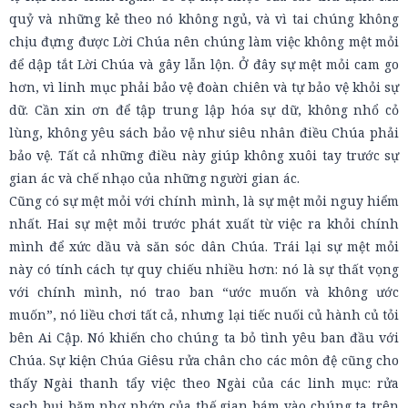
quỷ và những kẻ theo nó không ngủ, và vì tai chúng không
chịu đựng được Lời Chúa nên chúng làm việc không mệt mỏi
để dập tắt Lời Chúa và gây lẫn lộn. Ở đây sự mệt mỏi cam go
hơn, vì linh mục phải bảo vệ đoàn chiên và tự bảo vệ khỏi sự
dữ. Cần xin ơn để tập trung lập hóa sự dữ, không nhổ cỏ
lùng, không yêu sách bảo vệ như siêu nhân điều Chúa phải
bảo vệ. Tất cả những điều này giúp không xuôi tay trước sự
gian ác và chế nhạo của những người gian ác.
Cũng có sự mệt mỏi với chính mình, là sự mệt mỏi nguy hiểm
nhất. Hai sự mệt mỏi trước phát xuất từ việc ra khỏi chính
mình để xức dầu và săn sóc dân Chúa. Trái lại sự mệt mỏi
này có tính cách tự quy chiếu nhiều hơn: nó là sự thất vọng
với chính mình, nó trao ban “ước muốn và không ước
muốn”, nó liều chơi tất cả, nhưng lại tiếc nuối củ hành củ tỏi
bên Ai Cập. Nó khiến cho chúng ta bỏ tình yêu ban đầu với
Chúa. Sự kiện Chúa Giêsu rửa chân cho các môn đệ cũng cho
thấy Ngài thanh tẩy việc theo Ngài của các linh mục: rửa
sạch bụi bặm nhơ nhớp của thế gian bám vào chúng ta trên