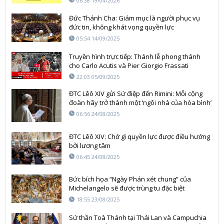
06:38 19/04/2026
Đức Thánh Cha: Giám mục là người phục vụ
đức tin, không khát vọng quyền lực
05:54 14/09/2025
Truyền hình trực tiếp: Thánh lễ phong thánh
cho Carlo Acutis và Pier Giorgio Frassati
22:03 05/09/2025
ĐTC Lêô XIV gửi Sứ điệp đến Rimini: Mỗi cộng
đoàn hãy trở thành một ‘ngôi nhà của hòa bình’
06:56 24/08/2025
ĐTC Lêô XIV: Chớ gì quyền lực được điều hướng
bởi lương tâm
06:45 24/08/2025
Bức bích họa “Ngày Phán xét chung” của
Michelangelo sẽ được trùng tu đặc biệt
18:55 23/08/2025
Sứ thần Toà Thánh tại Thái Lan và Campuchia