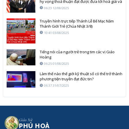
hy vọng thoả thuận đạt được đưa tới hoà giải và
hoà bình ổn định
06:23 12/08/2025
Truyền hình trực tiếp Thánh Lễ Bế Mạc Năm
Thánh Giới Trẻ (Chúa Nhật 3/8)
10:41 03/08/2025
Tiếng nói của người trẻ trong tim các vị Giáo
Hoàng
06:25 01/08/2025
Làm thế nào thế giới kỹ thuật số có thể trở thành
phương tiện truyền đạt đức tin?
06:37 31/07/2025
Giáo Xứ
PHÚ HOÀ