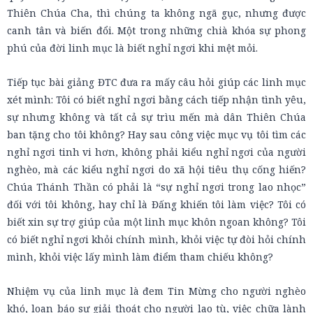
Thiên Chúa Cha, thì chúng ta không ngã gục, nhưng được
canh tân và biến đổi. Một trong những chià khóa sự phong
phú của đời linh mục là biết nghỉ ngơi khi mệt mỏi.
Tiếp tục bài giảng ĐTC đưa ra mấy câu hỏi giúp các linh mục
xét mình: Tôi có biết nghỉ ngơi bằng cách tiếp nhận tình yêu,
sự nhưng không và tất cả sự trìu mến mà dân Thiên Chúa
ban tặng cho tôi không? Hay sau công việc mục vụ tôi tìm các
nghỉ ngơi tinh vi hơn, không phải kiểu nghỉ ngơi của người
nghèo, mà các kiểu nghỉ ngơi do xã hội tiêu thụ cống hiến?
Chúa Thánh Thần có phải là “sự nghỉ ngơi trong lao nhọc”
đối với tôi không, hay chỉ là Đấng khiến tôi làm việc? Tôi có
biết xin sự trợ giúp của một linh mục khôn ngoan không? Tôi
có biết nghỉ ngơi khỏi chính mình, khỏi việc tự đòi hỏi chính
mình, khỏi việc lấy mình làm điểm tham chiếu không?
Nhiệm vụ của linh mục là đem Tin Mừng cho người nghèo
khó, loan báo sự giải thoát cho người lao tù, việc chữa lành