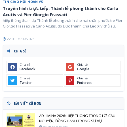
TIN GIÁO HỘI HOÀN VŨ
Truyền hình trực tiếp: Thánh lễ phong thánh cho Carlo
Acutis và Pier Giorgio Frassati
hiệp thông tham dự Thánh lễ phong thánh cho hai chân phước trẻ Pier
Giorgio Frassati và Carlo Acutis, do Đức Thánh Cha Lêô XIV chủ sự.
22:03 05/09/2025
CHIA SẺ
Chia sẻ
Chia sẻ
Facebook
Google
Chia sẻ
Chia sẻ
Twitter
Pinterest
BÀI VIẾT CŨ HƠN
AD LIMINA 2026: HIỆP THÔNG TRONG LỜI CẦU
NGUYỆN, ĐỒNG HÀNH TRONG SỨ VỤ