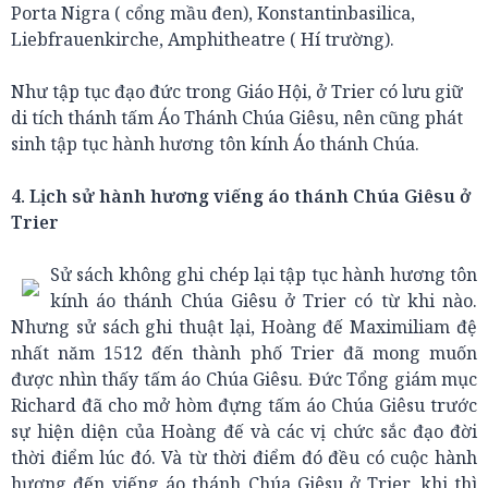
Porta Nigra ( cổng mầu đen), Konstantinbasilica,
Liebfrauenkirche, Amphitheatre ( Hí trường).
Như tập tục đạo đức trong Giáo Hội, ở Trier có lưu giữ
di tích thánh tấm Áo Thánh Chúa Giêsu, nên cũng phát
sinh tập tục hành hương tôn kính Áo thánh Chúa.
4. Lịch sử hành hương viếng áo thánh Chúa Giêsu ở
Trier
Sử sách không ghi chép lại tập tục hành hương tôn
kính áo thánh Chúa Giêsu ở Trier có từ khi nào.
Nhưng sử sách ghi thuật lại, Hoàng đế Maximiliam đệ
nhất năm 1512 đến thành phố Trier đã mong muốn
được nhìn thấy tấm áo Chúa Giêsu. Đức Tổng giám mục
Richard đã cho mở hòm đựng tấm áo Chúa Giêsu trước
sự hiện diện của Hoàng đế và các vị chức sắc đạo đời
thời điểm lúc đó. Và từ thời điểm đó đều có cuộc hành
hương đến viếng áo thánh Chúa Giêsu ở Trier, khi thì