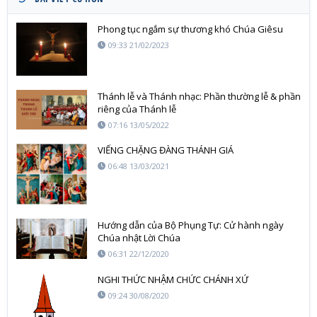
Phong tục ngắm sự thương khó Chúa Giêsu
09:33 21/02/2023
Thánh lễ và Thánh nhạc: Phần thường lễ & phần
riêng của Thánh lễ
07:16 13/05/2022
VIẾNG CHẶNG ĐÀNG THÁNH GIÁ
06:48 13/03/2021
Hướng dẫn của Bộ Phụng Tự: Cử hành ngày
Chúa nhật Lời Chúa
06:31 22/12/2020
NGHI THỨC NHẬM CHỨC CHÁNH XỨ
09:24 30/08/2020