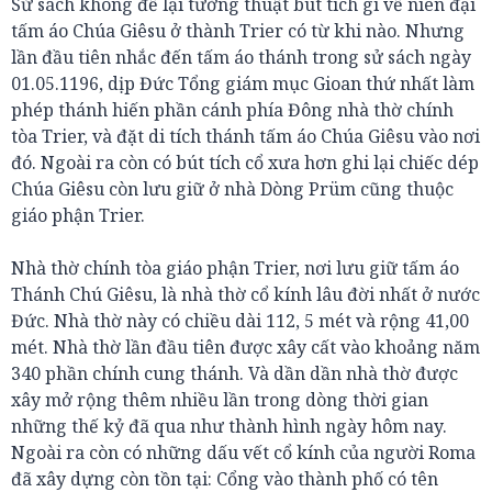
Sử sách không để lại tường thuật bút tích gì về niên đại
tấm áo Chúa Giêsu ở thành Trier có từ khi nào. Nhưng
lần đầu tiên nhắc đến tấm áo thánh trong sử sách ngày
01.05.1196, dịp Đức Tổng giám mục Gioan thứ nhất làm
phép thánh hiến phần cánh phía Đông nhà thờ chính
tòa Trier, và đặt di tích thánh tấm áo Chúa Giêsu vào nơi
đó. Ngoài ra còn có bút tích cổ xưa hơn ghi lại chiếc dép
Chúa Giêsu còn lưu giữ ở nhà Dòng Prüm cũng thuộc
giáo phận Trier.
Nhà thờ chính tòa giáo phận Trier, nơi lưu giữ tấm áo
Thánh Chú Giêsu, là nhà thờ cổ kính lâu đời nhất ở nước
Đức. Nhà thờ này có chiều dài 112, 5 mét và rộng 41,00
mét. Nhà thờ lần đầu tiên được xây cất vào khoảng năm
340 phần chính cung thánh. Và dần dần nhà thờ được
xây mở rộng thêm nhiều lần trong dòng thời gian
những thế kỷ đã qua như thành hình ngày hôm nay.
Ngoài ra còn có những dấu vết cổ kính của người Roma
đã xây dựng còn tồn tại: Cổng vào thành phố có tên