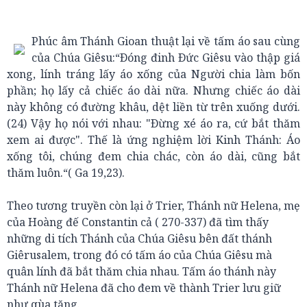
Phúc âm Thánh Gioan thuật lại về tấm áo sau cùng
của Chúa Giêsu:“Ðóng đinh Ðức Giêsu vào thập giá
xong, lính tráng lấy áo xống của Người chia làm bốn
phần; họ lấy cả chiếc áo dài nữa. Nhưng chiếc áo dài
này không có đường khâu, dệt liền từ trên xuống dưới.
(24) Vậy họ nói với nhau: "Ðừng xé áo ra, cứ bắt thăm
xem ai được". Thế là ứng nghiệm lời Kinh Thánh: Áo
xống tôi, chúng đem chia chác, còn áo dài, cũng bắt
thăm luôn.“( Ga 19,23).
Theo tương truyền còn lại ở Trier, Thánh nữ Helena, mẹ
của Hoàng đế Constantin cả ( 270-337) đã tìm thấy
những di tích Thánh của Chúa Giêsu bên đất thánh
Giêrusalem, trong đó có tấm áo của Chúa Giêsu mà
quân lính đã bắt thăm chia nhau. Tấm áo thánh này
Thánh nữ Helena đã cho đem về thành Trier lưu giữ
như qùa tặng.