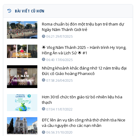
BÀI VIẾT CŨ HƠN
Roma chuẩn bị đón một triệu bạn trẻ tham dự
Ngày Năm Thánh Giới trẻ
06:21 29/07/2025
🌟 Vlog Năm Thánh 2025 – Hành trình Hy Vọng,
Hồng Ân và Lịch Sử 🌟 #1
06:40 17/06/2025
Những khoảnh khắc đáng nhớ 12 năm triều đại
Đức cố Giáo hoàng Phanxicô
07:58 26/04/2025
Hơn 30 tổ chức tôn giáo từ bỏ nhiên liệu hóa
thạch
07:04 11/07/2022
ĐTC lên án vụ tấn công nhà thờ chính tòa Nice
và cầu nguyện cho các nạn nhân
06:56 31/10/2020