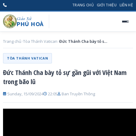
TRANG CHỦ
GIỚI THIỆU
LIÊN HỆ
Giáo Xứ
PHÚ HOÀ
Trang chủ
Tòa Thánh Vatican
Đức Thánh Cha bày tỏ sự gần gũi với Việt Nam trong bão lũ
TÒA THÁNH VATICAN
Đức Thánh Cha bày tỏ sự gần gũi với Việt Nam
trong bão lũ
Sunday, 15/09/2024
22:05
Ban Truyền Thông