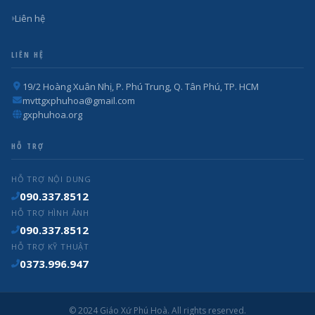
Liên hệ
LIÊN HỆ
19/2 Hoàng Xuân Nhị, P. Phú Trung, Q. Tân Phú, TP. HCM
mvttgxphuhoa@gmail.com
gxphuhoa.org
HỖ TRỢ
HỖ TRỢ NỘI DUNG
090.337.8512
HỖ TRỢ HÌNH ẢNH
090.337.8512
HỖ TRỢ KỸ THUẬT
0373.996.947
© 2024 Giáo Xứ Phú Hoà. All rights reserved.