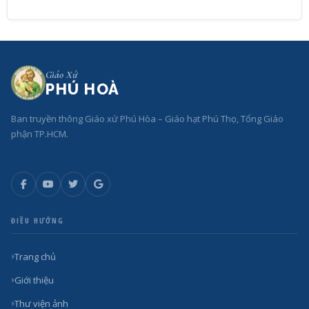
Giáo Xứ
PHÚ HOÀ
Ban truyền thông Giáo xứ Phú Hòa – Giáo hạt Phú Thọ, Tổng Giáo
phận TP.HCM.
ĐIỀU HƯỚNG
Trang chủ
Giới thiệu
Thư viện ảnh