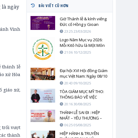
BÀI VIẾT CŨ HƠN
 là ngày
Giờ Thánh lễ & kính viếng
Đức cố Hồng y Gioan
hánh Vinh
Baotixita
23:25 23/03/2026
Logo Năm Mục vụ 2026:
Mỗi Kitô hữu là Một Môn
đệ Thừa sai: “Anh em là
21:06 10/12/2025
ánh sáng thế gian” (Mt
5,14)
 thánh lễ
Đại hội XVI Hội đồng Giám
áo xứ Hòa
mục Việt Nam: Ngày 08/10
20:43 09/10/2025
ố giáo xứ,
TÒA GIÁM MỤC MỸ THO:
THÔNG BÁO VỀ VIỆC
TRUYỀN THÔNG VÀ
20:16 30/08/2025
NHỮNG LẠM DỤNG
THÁNH LỄ SAI ĐI : HIỆP
NHẤT – YÊU THƯƠNG –
PHỤC VỤ
06:25 05/08/2025
 trổi vượt
HIỆP HÀNH & TRUYỀN
các thành