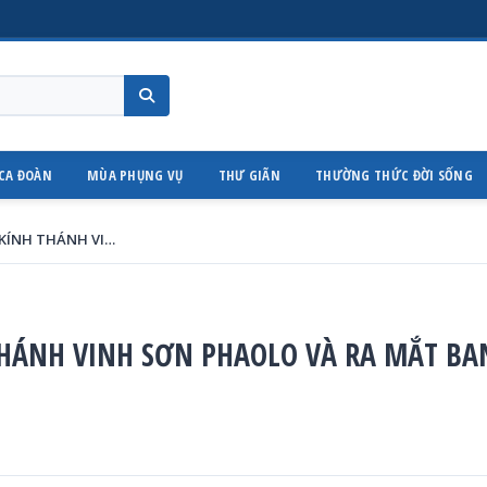
CA ĐOÀN
MÙA PHỤNG VỤ
THƯ GIÃN
THƯỜNG THỨC ĐỜI SỐNG
GX HÒA HƯNG: LỄ MỪNG KÍNH THÁNH VINH SƠN PHAOLO VÀ RA MẮT BAN CARITAS
HÁNH VINH SƠN PHAOLO VÀ RA MẮT BA