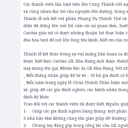
Các thành viên lần lượt tiến lên Cung Thánh với s
và cùng nhau đọc lời cầu nguyện lên đường, trong 
Thánh lễ nối kết với phần Phụng Vụ Thánh Thể và d
diện đã đứng lên nói lời cám ơn sự quan tâm, hướ
Caritas giáo xứ có được những thuận lợi thực hiện
đóa hoa tươi để nói lên lòng tôn kính, biết ơn của co
Thánh lễ kết thúc trong sự vui mừng hân hoan ra đ
Được biết Ban Caritas GX. Hòa Hưng mới được thành
nay mang tên gọi: Nhóm Bác Ái GX-Hòa Hưng. Với n
_ Mỗi tháng nhận giúp đỡ từ 40 – 50 hộ gia đình có 
_ Mỗi năm trong ngày lễ Chúa Thánh Thần hiện xuốn
sẻ, giúp đỡ các gia đình nghèo, các bệnh nhân tro
định kỳ khác.
Trao đổi với các thành viên tôi được biết. Nguồn q
1- Giúp các gia đình nghèo hàng tháng: một phần d
3 nhà hảo tâm không cùng tôn giáo giúp đỡ thường 
2- Chung tay đóng góp trong công tác của GX: nguồ