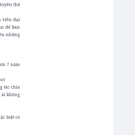
tuyên thệ
 viên đại
àn để Ban
lên những
hơn 7 năm
áo)
 tác chia
 ái không
c biệt có