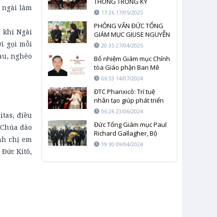
THÔNG TRONG KỶ
 ngài làm
NGUYÊN AI
17:26 17/05/2025
PHỎNG VẤN ĐỨC TỔNG
 khi Ngài
GIÁM MỤC GIUSE NGUYỄN
NĂNG SAU LỄ TANG ĐỨC
i gọi mỗi
20:35 27/04/2025
GIÁO HOÀNG PHANXICÔ
au, nghèo
Bổ nhiệm Giám mục Chính
tòa Giáo phận Ban Mê
Thuột
06:33 14/07/2024
ĐTC Phanxicô: Trí tuệ
nhân tạo giúp phát triển
toàn diện con người hay
06:26 23/06/2024
tas, điều
chỉ phục vụ một số ít bất
Đức Tổng Giám mục Paul
chấp nguy hiểm?
n Chúa đào
Richard Gallagher, Bộ
nh chị em
trưởng Ngoại giao Tòa
19:30 09/04/2024
thánh đã tới Việt Nam
 Đức Kitô,