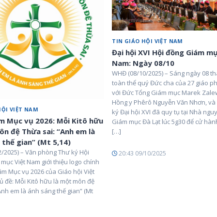
TIN GIÁO HỘI VIỆT NAM
Đại hội XVI Hội đồng Giám mụ
Nam: Ngày 08/10
WHĐ (08/10/2025) – Sáng ngày 08 th
toàn thể quý Đức cha của 27 giáo p
với Đức Tổng Giám mục Marek Zale
Hồng y Phêrô Nguyễn Văn Nhơn, và
HỘI VIỆT NAM
ký Đại hội XVI đã quy tụ tại Nhà ng
 Mục vụ 2026: Mỗi Kitô hữu
Giám mục Đà Lạt lúc 5g30 để cử hà
ôn đệ Thừa sai: “Anh em là
[…]
 thế gian” (Mt 5,14)
/2025) – Văn phòng Thư ký Hội
20:43 09/10/2025
mục Việt Nam giới thiệu logo chính
ăm Mục vụ 2026 của Giáo hội Việt
ủ đề: Mỗi Kitô hữu là một môn đệ
Anh em là ánh sáng thế gian” (Mt