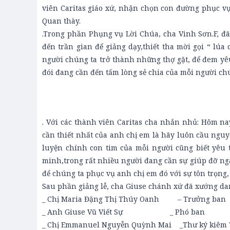
viên Caritas giáo xứ, nhận chọn con đường phục v
Quan thày.
.Trong phần Phụng vụ Lời Chúa, cha Vinh Sơn.F, đã
đến trần gian để giảng dạy,thiết tha mời gọi “ lú
người chúng ta trở thành những thợ gặt, để đem yê
đói đang cần đến tấm lòng sẻ chia của mỗi người ch
. Với các thành viên Caritas cha nhắn nhủ: Hôm na
cần thiết nhất của anh chị em là hãy luôn cầu nguy
luyện chính con tim của mỗi người cũng biết yê
minh,trong rất nhiều người đang cần sự giúp đỡ nga
để chúng ta phục vụ anh chị em đó với sự tôn trọng
Sau phần giảng lễ, cha Giuse chánh xứ đã xướng da
_ Chị Maria Đặng Thị Thúy Oanh – Trưởng ban
_ Anh Giuse Vũ Viết Sự _ Phó ban
_ Chị Emmanuel Nguyễn Quỳnh Mai _Thư ký kiêm