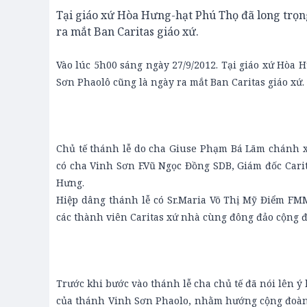
Tại giáo xứ Hòa Hưng-hạt Phú Thọ đã long trọn
ra mắt Ban Caritas giáo xứ.
Vào lúc 5h00 sáng ngày 27/9/2012. Tại giáo xứ Hòa
Sơn Phaolô cũng là ngày ra mắt Ban Caritas giáo xứ.
Chủ tế thánh lễ do cha Giuse Phạm Bá Lãm chánh x
có cha Vinh Sơn F.Vũ Ngọc Đồng SDB, Giám đốc Cari
Hưng.
Hiệp dâng thánh lễ có Sr.Maria Võ Thị Mỹ Điểm FMM,
các thành viên Caritas xứ nhà cùng đông đảo cộng đ
Trước khi bước vào thánh lễ cha chủ tế đã nói lên ý
của thánh Vinh Sơn Phaolo, nhằm hướng cộng đoàn đ