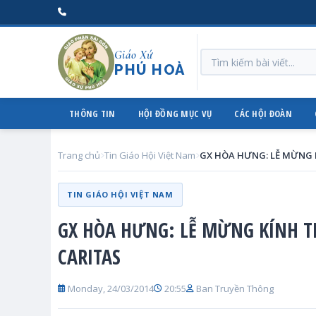
Giáo Xứ
PHÚ HOÀ
THÔNG TIN
HỘI ĐỒNG MỤC VỤ
CÁC HỘI ĐOÀN
Trang chủ
Tin Giáo Hội Việt Nam
TIN GIÁO HỘI VIỆT NAM
GX HÒA HƯNG: LỄ MỪNG KÍNH T
CARITAS
Monday, 24/03/2014
20:55
Ban Truyền Thông