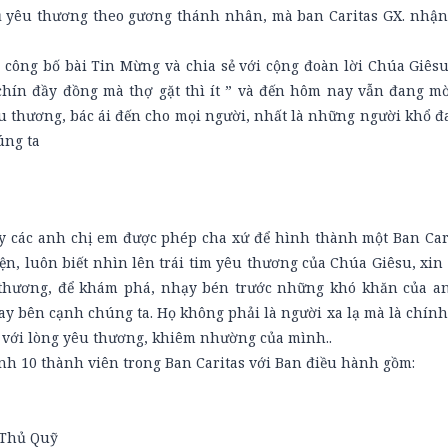
ụ yêu thương theo gương thánh nhân, mà ban Caritas GX. nhận
 công bố bài Tin Mừng và chia sẻ với cộng đoàn lời Chúa Giêsu
a chín đầy đồng mà thợ gặt thì ít ” và đến hôm nay vẫn đang mờ
u thương, bác ái đến cho mọi người, nhất là những người khổ đ
úng ta
y các anh chị em được phép cha xứ để hình thành một Ban Cari
ện, luôn biết nhìn lên trái tim yêu thương của Chúa Giêsu, xi
u thương, để khám phá, nhạy bén trước những khó khăn của a
y bên cạnh chúng ta. Họ không phải là người xa lạ mà là chính
, với lòng yêu thương, khiêm nhường của mình..
nh 10 thành viên trong Ban Caritas với Ban điều hành gồm:
 Thủ Quỹ