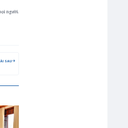
ọi người.
BÀI SAU