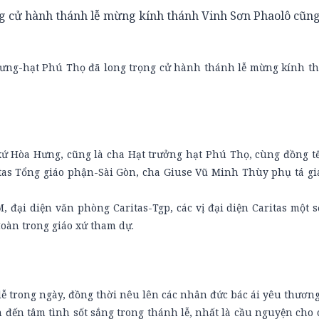
g cử hành thánh lễ mừng kính thánh Vinh Sơn Phaolô cũng
 Hưng-hạt Phú Thọ đã long trọng cử hành thánh lễ mừng kính t
ứ Hòa Hưng, cũng là cha Hạt trưởng hạt Phú Thọ, cùng đồng tế
tas Tổng giáo phận-Sài Gòn, cha Giuse Vũ Minh Thùy phụ tá gi
 đại diện văn phòng Caritas-Tgp, các vị đại diện Caritas một s
oàn trong giáo xứ tham dự.
 lễ trong ngày, đồng thời nêu lên các nhân đức bác ái yêu thương
ến tâm tình sốt sắng trong thánh lễ, nhất là cầu nguyện cho 