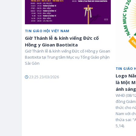
TIN GIÁO HỘI VIỆT NAM
Giờ Thánh lễ & kính viếng Đức cố
Hồng y Gioan Baotixita
Giờ Thánh lễ & kính viếng Đức cố Hồng y Gioan
Baotixita tại Trung tâm Mục vụ Tổng Giáo phận
Sài Gòn
TIN GIÁO 
Logo Năm
23:25 23/03/2026
là Một M
ánh sáng
WHĐ (08/12
đồng Giám 
thức cho n
Nam với ch
thừa sai: “
5,14).