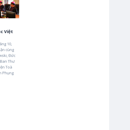
c Việt
áng 10,
hận cùng
wski, Đức
 Ban Thư
uyện Toà
nh Phụng