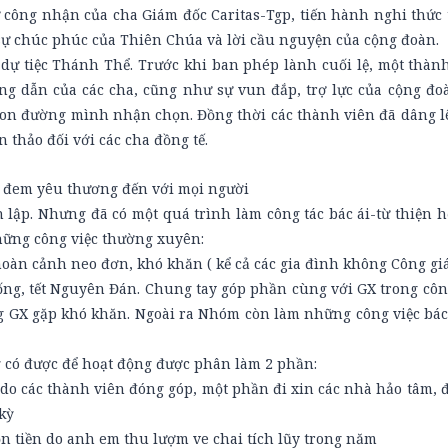
ự công nhận của cha Giám đốc Caritas-Tgp, tiến hành nghi thức 
sự chúc phúc của Thiên Chúa và lời cầu nguyện của cộng đoàn.
ự tiệc Thánh Thể. Trước khi ban phép lành cuối lệ, một thành
ng dẫn của các cha, cũng như sự vun đắp, trợ lực của cộng đo
 con đường mình nhận chọn. Đồng thời các thành viên đã dâng 
n thảo đối với các cha đồng tế.
i đem yêu thương đến với mọi người
 lập. Nhưng đã có một quá trình làm công tác bác ái-từ thiện 
hững công việc thường xuyên:
hoàn cảnh neo đơn, khó khăn ( kể cả các gia đình không Công gi
g, tết Nguyên Đán. Chung tay góp phần cùng với GX trong công
ng GX gặp khó khăn. Ngoài ra Nhóm còn làm những công việc bác
uỹ có được để hoạt động được phân làm 2 phần:
o các thành viên đóng góp, một phần đi xin các nhà hảo tâm, đặ
kỳ
n tiền do anh em thu lượm ve chai tích lũy trong năm