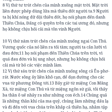
8 Vị thứ tư trút chén của mình xuống mặt trời. Mặt trời
liền được phép dùng lửa mà thiêu đốt người ta.9 Người
ta bị khí nóng dữ dội thiêu đốt, họ nói phạm đến danh
Thiên Chúa, Đấng có quyền trên các tai ương đó, nhưng
họ không chịu hối cải mà tôn vinh Người.
10 Vị thứ năm trút chén của mình xuống ngai Con Thú.
Vương quốc của nó liền ra tối tăm; người ta cắn lưỡi vì
đau đớn;11 họ nói phạm đến Thiên Chúa trên trời, vì
quá đau đớn và bị ung nhọt, nhưng họ không chịu hối
cải mà từ bỏ các việc mình làm.
12 Vị thứ sáu trút chén của mình xuống sông cả Êu-phơ-
rát. Nước sông ấy liền khô cạn, để dọn đường cho các
vua từ phương Đông tới.13 Bấy giờ từ miệng Con Mãng
Xà, từ miệng Con Thú và từ miệng ngôn sứ giả, tôi thấy
ba thần ô uế nhảy ra như những con ếch.14 Chúng quả
là những thần khí của ma quỷ, chúng làm những dấu lạ
và đi đến với vua chúa trên khắp cả thiên hạ, nhằm tập