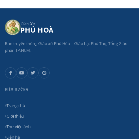
Giáo Xứ
PHÚ HOÀ
Ban truyền thông Giáo xứ Phú Hòa – Giáo hạt Phú Thọ, Tổng Giáo
phận TP.HCM.
ĐIỀU HƯỚNG
Trang chủ
Giới thiệu
Thư viện ảnh
Liên hệ