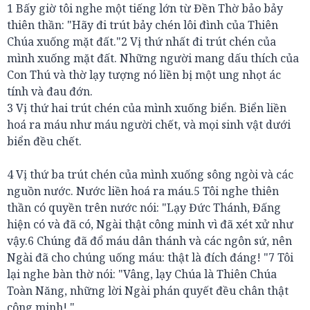
1 Bấy giờ tôi nghe một tiếng lớn từ Đền Thờ bảo bảy
thiên thần: "Hãy đi trút bảy chén lôi đình của Thiên
Chúa xuống mặt đất."2 Vị thứ nhất đi trút chén của
mình xuống mặt đất. Những người mang dấu thích của
Con Thú và thờ lạy tượng nó liền bị một ung nhọt ác
tính và đau đớn.
3 Vị thứ hai trút chén của mình xuống biển. Biển liền
hoá ra máu như máu người chết, và mọi sinh vật dưới
biển đều chết.
4 Vị thứ ba trút chén của mình xuống sông ngòi và các
nguồn nước. Nước liền hoá ra máu.5 Tôi nghe thiên
thần có quyền trên nước nói: "Lạy Đức Thánh, Đấng
hiện có và đã có, Ngài thật công minh vì đã xét xử như
vậy.6 Chúng đã đổ máu dân thánh và các ngôn sứ, nên
Ngài đã cho chúng uống máu: thật là đích đáng! "7 Tôi
lại nghe bàn thờ nói: "Vâng, lạy Chúa là Thiên Chúa
Toàn Năng, những lời Ngài phán quyết đều chân thật
công minh! "