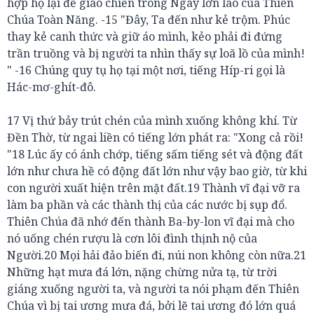
hợp họ lại để giao chiến trong Ngày lớn lao của Thiên
Chúa Toàn Năng. -15 "Đây, Ta đến như kẻ trộm. Phúc
thay kẻ canh thức và giữ áo mình, kẻo phải đi đứng
trần truồng và bị người ta nhìn thấy sự loã lồ của mình!
" -16 Chúng quy tụ họ tại một nơi, tiếng Híp-ri gọi là
Hác-mơ-ghít-đô.
17 Vị thứ bảy trút chén của mình xuống không khí. Từ
Đền Thờ, từ ngai liền có tiếng lớn phát ra: "Xong cả rồi!
"18 Lúc ấy có ánh chớp, tiếng sấm tiếng sét và động đất
lớn như chưa hề có động đất lớn như vậy bao giờ, từ khi
con người xuất hiện trên mặt đất.19 Thành vĩ đại vỡ ra
làm ba phần và các thành thị của các nước bị sụp đổ.
Thiên Chúa đã nhớ đến thành Ba-by-lon vĩ đại mà cho
nó uống chén rượu là cơn lôi đình thịnh nộ của
Người.20 Mọi hải đảo biến đi, núi non không còn nữa.21
Những hạt mưa đá lớn, nặng chừng nửa tạ, từ trời
giáng xuống người ta, và người ta nói phạm đến Thiên
Chúa vì bị tai ương mưa đá, bởi lẽ tai ương đó lớn quá