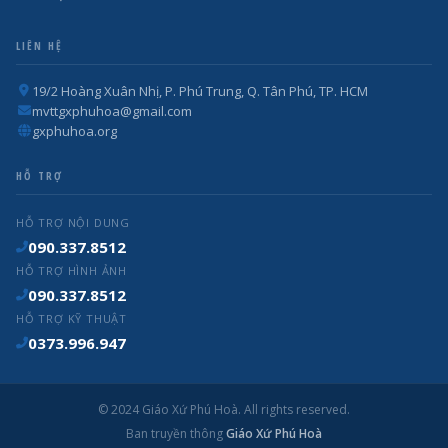
LIÊN HỆ
19/2 Hoàng Xuân Nhị, P. Phú Trung, Q. Tân Phú, TP. HCM
mvttgxphuhoa@gmail.com
gxphuhoa.org
HỖ TRỢ
HỖ TRỢ NỘI DUNG
090.337.8512
HỖ TRỢ HÌNH ẢNH
090.337.8512
HỖ TRỢ KỸ THUẬT
0373.996.947
© 2024 Giáo Xứ Phú Hoà. All rights reserved.
Ban truyền thông
Giáo Xứ Phú Hoà