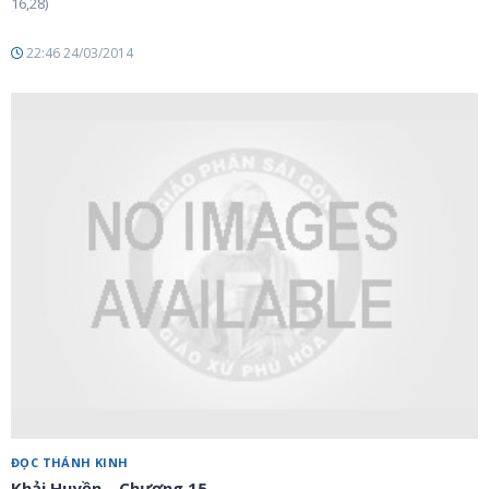
16,28)
22:46 24/03/2014
ĐỌC THÁNH KINH
Khải Huyền – Chương 15