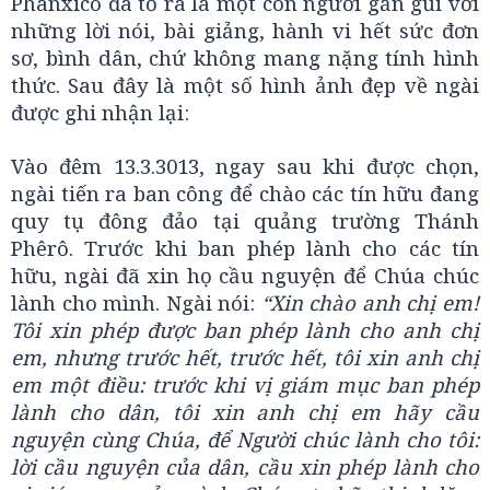
Phanxicô đã tỏ ra là một con người gần gũi với
những lời nói, bài giảng, hành vi hết sức đơn
sơ, bình dân, chứ không mang nặng tính hình
thức. Sau đây là một số hình ảnh đẹp về ngài
được ghi nhận lại:
Vào đêm 13.3.3013, ngay sau khi được chọn,
ngài tiến ra ban công để chào các tín hữu đang
quy tụ đông đảo tại quảng trường Thánh
Phêrô. Trước khi ban phép lành cho các tín
hữu, ngài đã xin họ cầu nguyện để Chúa chúc
lành cho mình. Ngài nói:
“Xin chào anh chị em!
Tôi xin phép được ban phép lành cho anh chị
em, nhưng trước hết, trước hết, tôi xin anh chị
em một điều: trước khi vị giám mục ban phép
lành cho dân, tôi xin anh chị em hãy cầu
nguyện cùng Chúa, để Người chúc lành cho tôi:
lời cầu nguyện của dân, cầu xin phép lành cho