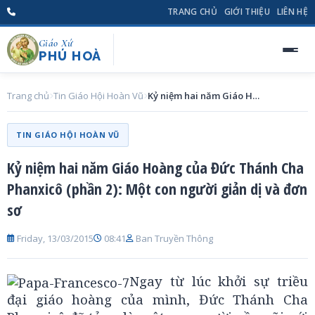
TRANG CHỦ
GIỚI THIỆU
LIÊN HỆ
Giáo Xứ
PHÚ HOÀ
Trang chủ
Tin Giáo Hội Hoàn Vũ
Kỷ niệm hai năm Giáo Hoàng của Đức Thánh Cha Phanxicô (phần 2): Một con người giản dị và đơn sơ
TIN GIÁO HỘI HOÀN VŨ
Kỷ niệm hai năm Giáo Hoàng của Đức Thánh Cha
Phanxicô (phần 2): Một con người giản dị và đơn
sơ
Friday, 13/03/2015
08:41
Ban Truyền Thông
Ngay từ lúc khởi sự triều
đại giáo hoàng của mình, Đức Thánh Cha