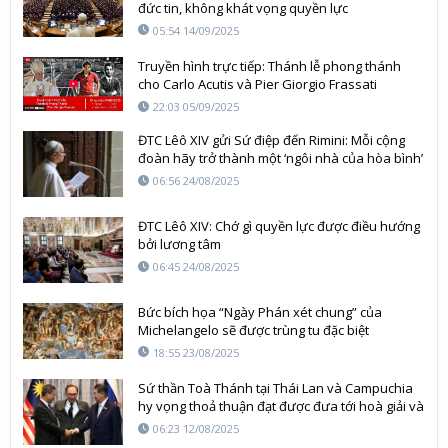
đức tin, không khát vọng quyền lực
05:54 14/09/2025
Truyền hình trực tiếp: Thánh lễ phong thánh
cho Carlo Acutis và Pier Giorgio Frassati
22:03 05/09/2025
ĐTC Lêô XIV gửi Sứ điệp đến Rimini: Mỗi cộng
đoàn hãy trở thành một ‘ngôi nhà của hòa bình’
06:56 24/08/2025
ĐTC Lêô XIV: Chớ gì quyền lực được điều hướng
bởi lương tâm
06:45 24/08/2025
Bức bích họa “Ngày Phán xét chung” của
Michelangelo sẽ được trùng tu đặc biệt
18:55 23/08/2025
Sứ thần Toà Thánh tại Thái Lan và Campuchia
hy vọng thoả thuận đạt được đưa tới hoà giải và
hoà bình ổn định
06:23 12/08/2025