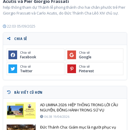
Acutis và Pier Giorgio Frassati
hiệp thông tham dự Thánh lễ phong thánh cho hai chân phước trẻ Pier
Giorgio Frassati và Carlo Acutis, do Đức Thánh Cha Lêô XIV chủ sự.
22:03 05/09/2025
CHIA SẺ
Chia sẻ
Chia sẻ
Facebook
Google
Chia sẻ
Chia sẻ
Twitter
Pinterest
BÀI VIẾT CŨ HƠN
AD LIMINA 2026: HIỆP THÔNG TRONG LỜI CẦU
NGUYỆN, ĐỒNG HÀNH TRONG SỨ VỤ
06:38 19/04/2026
Đức Thánh Cha: Giám mục là người phục vụ