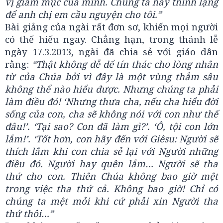
vị giám mục của mình. Chúng ta hãy thinh lặng
để anh chị em cầu nguyện cho tôi.”
Bài giảng của ngài rất đơn sơ, khiến mọi người
có thể hiểu ngay. Chẳng hạn, trong thánh lễ
ngày 17.3.2013, ngài đã chia sẻ với giáo dân
rằng:
“Thật không dễ để tín thác cho lòng nhân
từ của Chúa bởi vì đây là một vùng thẳm sâu
không thể nào hiểu được. Nhưng chúng ta phải
làm điều đó! ‘Nhưng thưa cha, nếu cha hiểu đời
sống của con, cha sẽ không nói với con như thế
đâu!’. ‘Tại sao? Con đã làm gì?’. ‘Ô, tội con lớn
lắm!’. ‘Tốt hơn, con hãy đến với Giêsu: Người sẽ
thích lắm khi con chia sẻ lại với Người những
điều đó. Người hay quên lắm… Người sẽ tha
thứ cho con. Thiên Chúa không bao giờ mệt
trong việc tha thứ cả. Không bao giờ! Chỉ có
chúng ta mệt mỏi khi cứ phải xin Người tha
thứ thôi…”