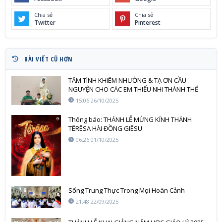
Chia sẻ
Chia sẻ
Twitter
Pinterest
BÀI VIẾT CŨ HƠN
TÂM TÌNH KHIÊM NHƯỜNG & TẠ ƠN CẦU
NGUYỆN CHO CÁC EM THIẾU NHI THÁNH THỂ
15:06 26/10/2025
Thông báo: THÁNH LỄ MỪNG KÍNH THÁNH
TÊRÊSA HÀI ĐỒNG GIÊSU
06:26 01/10/2025
Sống Trung Thực Trong Mọi Hoàn Cảnh
21:48 22/09/2025