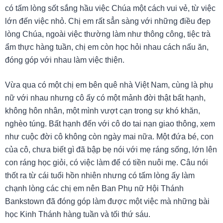
có tấm lòng sốt sắng hầu việc Chúa một cách vui vẻ, từ việc
lớn đến việc nhỏ. Chị em rất sẳn sàng với những điều đẹp
lòng Chúa, ngoài việc thường làm như thông công, tiệc trà
ẩm thực hàng tuần, chị em còn học hỏi nhau cách nấu ăn,
đóng góp với nhau làm việc thiện.
Vừa qua có một chị em bên quê nhà Việt Nam, cùng là phụ
nữ với nhau nhưng cô ấy có một mảnh đời thật bất hạnh,
không hôn nhân, một mình vượt cạn trong sự khó khăn,
nghèo túng. Bất hạnh đến với cô do tai nạn giao thông, xem
như cuộc đời cô không còn ngày mai nữa. Một đứa bé, con
của cô, chưa biết gì đã bập bẹ nói với mẹ ráng sống, lớn lên
con ráng học giỏi, có việc làm để có tiền nuôi mẹ. Câu nói
thốt ra từ cái tuổi hồn nhiên nhưng có tấm lòng ấy làm
chạnh lòng các chị em nên Ban Phụ nữ Hội Thánh
Bankstown đã đóng góp làm được một việc mà những bài
học Kinh Thánh hàng tuần và tối thứ sáu.