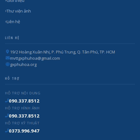
Giới thiệu
Thư viện ảnh
Liên hệ
LIÊN HỆ
19/2 Hoàng Xuân Nhị, P. Phú Trung, Q. Tân Phú, TP. HCM
mvttgxphuhoa@gmail.com
gxphuhoa.org
HỖ TRỢ
HỖ TRỢ NỘI DUNG
090.337.8512
HỖ TRỢ HÌNH ẢNH
090.337.8512
HỖ TRỢ KỸ THUẬT
0373.996.947